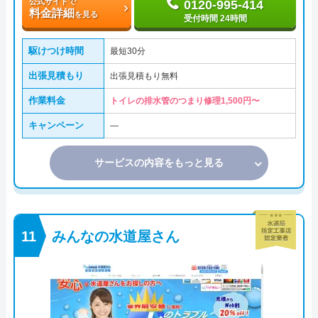
公式サイトで
0120-995-414
料金詳細
を見る
受付時間 24時間
駆けつけ時間
最短30分
出張見積もり
出張見積もり無料
作業料金
トイレの排水管のつまり修理1,500円〜
キャンペーン
―
サービスの内容をもっと見る
みんなの水道屋さん