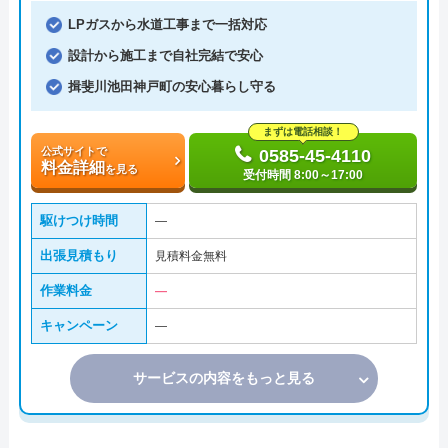
LPガスから水道工事まで一括対応
設計から施工まで自社完結で安心
揖斐川池田神戸町の安心暮らし守る
まずは電話相談！
公式サイトで
0585-45-4110
料金詳細
を見る
受付時間 8:00～17:00
駆けつけ時間
―
出張見積もり
見積料金無料
作業料金
―
キャンペーン
―
サービスの内容をもっと見る