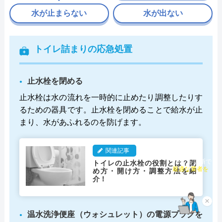
水が止まらない
水が出ない
トイレ詰まりの応急処置
止水栓を閉める
止水栓は水の流れを一時的に止めたり調整したりす
るための器具です。止水栓を閉めることで給水が止
まり、水があふれるのを防げます。
関連記事
トイレの止水栓の役割とは？閉
チャット診断で
め方・開け方・調整方法を紹
最適な業者を
介！
ご提案
×
温水洗浄便座（ウォシュレット）の電源プラグを