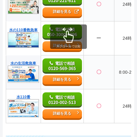
0120-221-611
〇
24時間
詳細を見る
電話で相談
水の110番救急車
050-3000-4096
ー
24時間
詳細を見る
スクロールで比較
水の生活救急車
電話で相談
0120-569-365
〇
8:00-22:
詳細を見る
水110番
電話で相談
0120-002-513
〇
24時間
詳細を見る