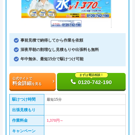
事前見積で納得してから作業を依頼
深夜早朝の割増なし見積もりや出張料も無料
年中無休、最短15分で駆けつけ可能
まずは電話相談！
公式サイトで
0120-742-190
料金詳細
を見る
駆けつけ時間
最短15分
出張見積もり
作業料金
1,370円～
キャンペーン