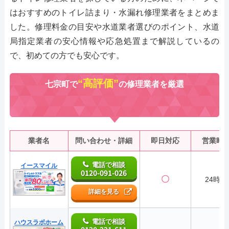
はおすすめのトイレ詰まり・水漏れ修理業者をまとめま
した。修理料金の目安や水道業者選びのポイント、水道
局指定業者の安心情報や応急処置まで解説しているの
で、初めての方でも安心です。
“高評価”
七宗町で
の修理業者を厳選
業者名
問い合わせ・詳細
即日対応
営業時
電話で相談
イースマイル
0120-091-026
〇
24時間
詳細を見る
電話で相談
ハウスラボホーム