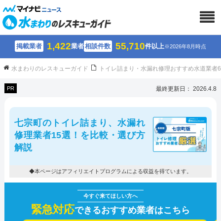
1,422
55,710
掲載業者
業者
相談件数
件以上
※2026年8月時点
水まわりのレスキューガイド
トイレ詰まり・水漏れ修理おすすめ水道業者
PR
最終更新日： 2026.4.8
七宗町のトイレ詰まり、水漏れ
修理業者15選！を比較・選び方
解説
◆本ページはアフィリエイトプログラムによる収益を得ています。
緊急対応
できるおすすめ業者はこちら