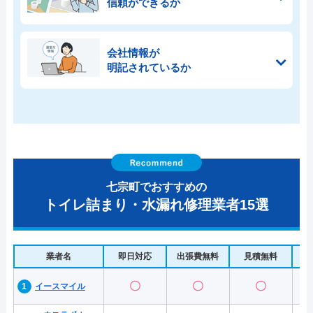
信頼ができるか
会社情報が
明記されているか
七宗町でおすすめの
トイレ詰まり・水漏れ修理業者15選
業者名
即日対応
出張費無料
見積無料
水
〇
〇
〇
イースマイル