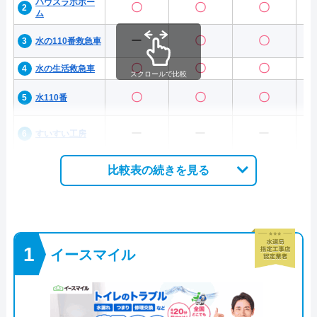
ハウスラボホー
〇
〇
〇
ム
ー
〇
〇
水の110番救急車
〇
〇
〇
水の生活救急車
スクロールで比較
〇
〇
〇
水110番
ー
ー
ー
すいすい工房
比較表の続きを見る
イースマイル