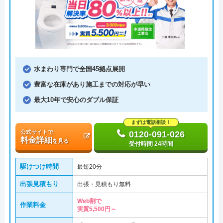
水まわり専門で全国45拠点展開
豊富な在庫があり施工までの対応が早い
最大10年で安心のダブル保証
まずは電話相談！
公式サイトで
0120-091-026
料金詳細
を見る
受付時間 24時間
駆けつけ時間
最短20分
出張見積もり
出張・見積もり無料
Web割で
作業料金
実質5,500円～