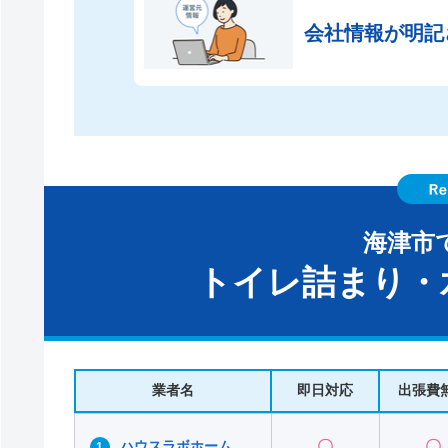
会社情報が
明記
海津市
トイレ詰まり・
業者名
即日対応
出張費
ハウスラボホーム
〇
〇