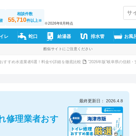
相談件数
55,710
者
件以上
※
※2026年8月時点
イレ
蛇口
給湯器
排水管
お風
酷似サイトにご注意ください
おすすめ水道業者6選！料金や詳細を徹底比較
”2026年版”岐阜県の信
最終更新日： 2026.4.8
れ修理業者おす