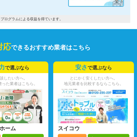
トプログラムによる収益を得ています。
対応
できるおすすめ業者はこちら
力
安さ
で選ぶなら
で選ぶなら
談したい方へ。
とにかく安くしたい方へ。
整った業者はこちら。
地元業者を比較するならこちら。
ホーム
スイコウ