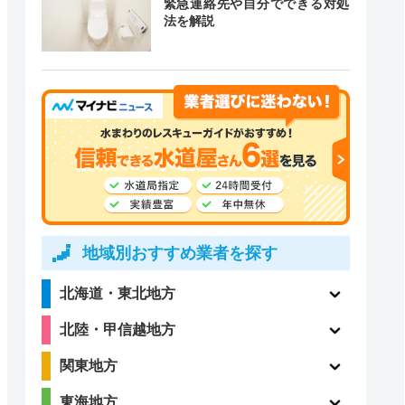
緊急連絡先や自分でできる対処
道局指定
クチコミ
法を解説
〇
ー
4.1
〇
（198件）
地域別おすすめ業者を探す
4.7
北海道・東北地方
ー
（14件）
北陸・甲信越地方
関東地方
東海地方