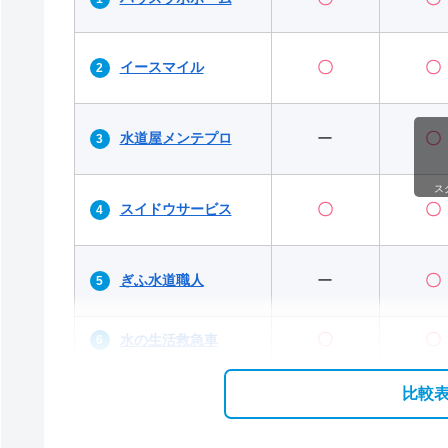
イースマイル
〇
〇
水道屋メンテプロ
ー
〇
ス
スイドウサービス
〇
〇
ぎふ水道職人
ー
〇
〇
〇
水の生活救急車
比較