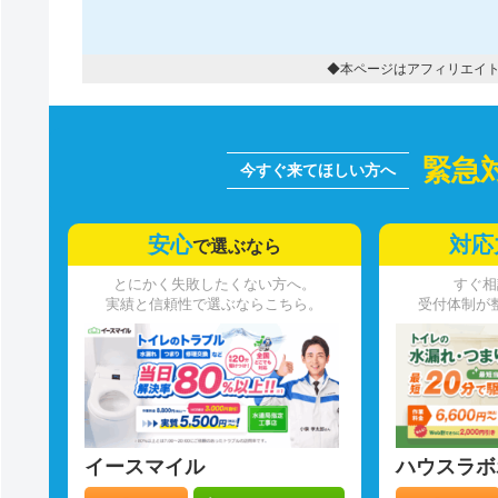
◆本ページはアフィリエイ
緊急
安心
対応
で選ぶなら
とにかく失敗したくない方へ。
すぐ相
実績と信頼性で選ぶならこちら。
受付体制が
イースマイル
ハウスラボ