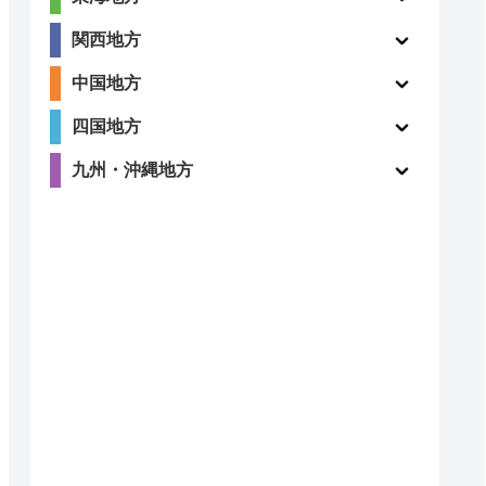
5
〇
関西地方
（2件）
中国地方
四国地方
4.2
九州・沖縄地方
〇
（20件）