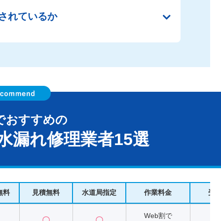
されているか
でおすすめの
水漏れ修理業者15選
無料
見積無料
水道局指定
作業料金
受
Web割で
〇
〇
2