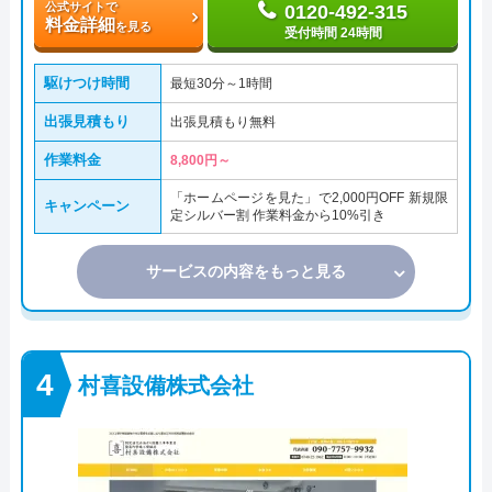
公式サイトで
0120-492-315
料金詳細
を見る
受付時間 24時間
駆けつけ時間
最短30分～1時間
出張見積もり
出張見積もり無料
作業料金
8,800円～
「ホームページを見た」で2,000円OFF 新規限
キャンペーン
定シルバー割 作業料金から10%引き
サービスの内容をもっと見る
村喜設備株式会社