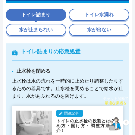
トイレ詰まり
トイレ水漏れ
水が止まらない
水が出ない
トイレ詰まりの応急処置
止水栓を閉める
止水栓は水の流れを一時的に止めたり調整したりす
るための器具です。止水栓を閉めることで給水が止
まり、水があふれるのを防げます。
チャット診断で
最適な業者を
ご提案
関連記事
トイレの止水栓の役割とは？閉
×
め方・開け方・調整方法を紹
介！