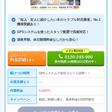
「知人・友人に紹介したい水のトラブル対応業者」No.1
獲得実績あり！
GPSシステムを使ったスタッフ配置で迅速対応！
深夜早朝、休日割増料金なしだから安心！
まずは電話相談！
公式サイトで
0120-245-990
料金詳細
を見る
受付時間 24時間365日受付中！
駆けつけ時間
GPSシステムで30分スピード訪問！！
出張見積もり
―
作業料金
5,500円～
キャンペーン
初回ご利用に限り、基本料金5,500円割引