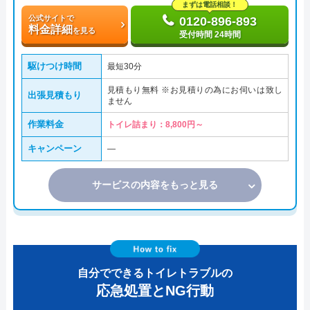
まずは電話相談！
公式サイトで
0120-896-893
料金詳細
を見る
受付時間 24時間
駆けつけ時間
最短30分
見積もり無料 ※お見積りの為にお伺いは致し
出張見積もり
ません
作業料金
トイレ詰まり：8,800円～
キャンペーン
―
サービスの内容をもっと見る
自分でできるトイレトラブルの
応急処置とNG行動