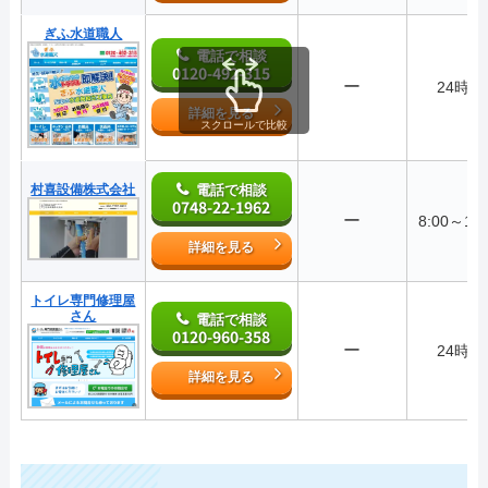
ぎふ水道職人
電話で相談
0120-492-315
ー
24時間
詳細を見る
スクロールで比較
村喜設備株式会社
電話で相談
0748-22-1962
ー
8:00～19:
詳細を見る
トイレ専門修理屋
さん
電話で相談
0120-960-358
ー
24時間
詳細を見る