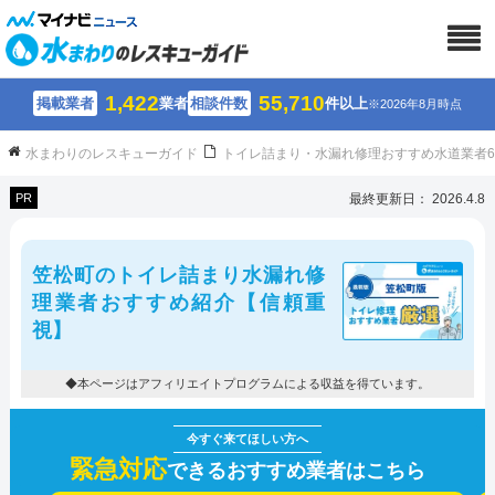
1,422
55,710
掲載業者
業者
相談件数
件以上
※2026年8月時点
水まわりのレスキューガイド
トイレ詰まり・水漏れ修理おすすめ水道業者
PR
最終更新日： 2026.4.8
笠松町のトイレ詰まり水漏れ修
理業者おすすめ紹介【信頼重
視】
◆本ページはアフィリエイトプログラムによる収益を得ています。
緊急対応
できるおすすめ業者はこちら