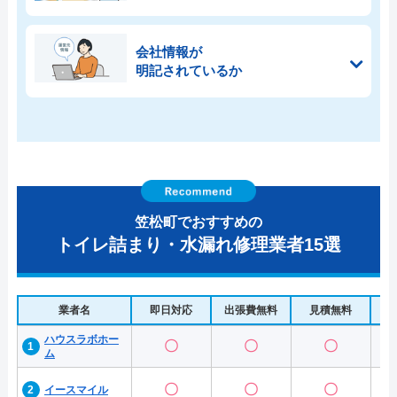
会社情報が
明記されているか
笠松町でおすすめの
トイレ詰まり・水漏れ修理業者15選
業者名
即日対応
出張費無料
見積無料
水
ハウスラボホー
〇
〇
〇
ム
〇
〇
〇
イースマイル