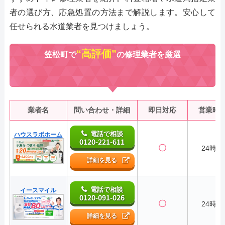
者の選び方、応急処置の方法まで解説します。安心して
任せられる水道業者を見つけましょう。
“高評価”
笠松町で
の修理業者を厳選
業者名
問い合わせ・詳細
即日対応
営業時
電話で相談
ハウスラボホーム
0120-221-611
〇
24時間
詳細を見る
電話で相談
イースマイル
0120-091-026
〇
24時間
詳細を見る