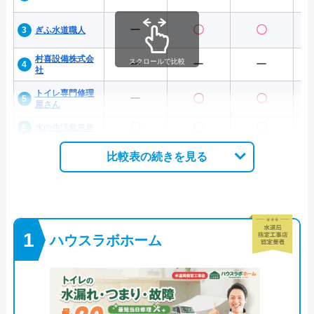
ー
〇
〇
ぎふ水道職人
村喜設備株式会
スクロールで比較
ー
ー
ー
社
トイレ専門修理
ー
〇
〇
屋さん
〇
〇
〇
水の生活救急車
比較表の続きを見る
ハウスラボホーム