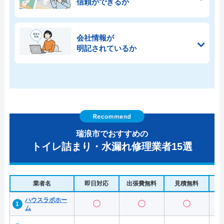
信頼ができるか
会社情報が
明記されているか
瑞浪市でおすすめの
トイレ詰まり・水漏れ修理業者15選
業者名
即日対応
出張費無料
見積無料
水
ハウスラボホー
〇
〇
〇
ム