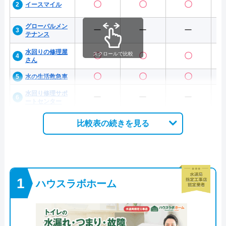
〇
〇
〇
イースマイル
グローバルメン
ー
ー
ー
テナンス
水回りの修理屋
スクロールで比較
〇
〇
〇
さん
〇
〇
〇
水の生活救急車
水回り修理サポ
ー
ー
ー
ートセンター
比較表の続きを見る
ハウスラボホーム