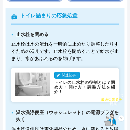
トイレ詰まりの応急処置
止水栓を閉める
止水栓は水の流れを一時的に止めたり調整したりす
るための器具です。止水栓を閉めることで給水が止
まり、水があふれるのを防げます。
関連記事
トイレの止水栓の役割とは？閉
め方・開け方・調整方法を紹
介！
チャット診断で
最適な業者を
ご提案
温水洗浄便座（ウォシュレット）の電源プラグを
抜く
×
温水洗浄便座は電化製品のため、水に濡れると故障