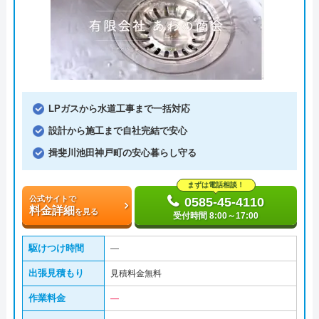
LPガスから水道工事まで一括対応
設計から施工まで自社完結で安心
揖斐川池田神戸町の安心暮らし守る
まずは電話相談！
公式サイトで
0585-45-4110
料金詳細
を見る
受付時間 8:00～17:00
駆けつけ時間
―
出張見積もり
見積料金無料
作業料金
―