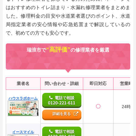
はおすすめのトイレ詰まり・水漏れ修理業者をまとめま
した。修理料金の目安や水道業者選びのポイント、水道
局指定業者の安心情報や応急処置まで解説しているの
で、初めての方でも安心です。
“高評価”
瑞浪市で
の修理業者を厳選
業者名
問い合わせ・詳細
即日対応
営業時
電話で相談
ハウスラボホーム
0120-221-611
〇
24時間
詳細を見る
電話で相談
イースマイル