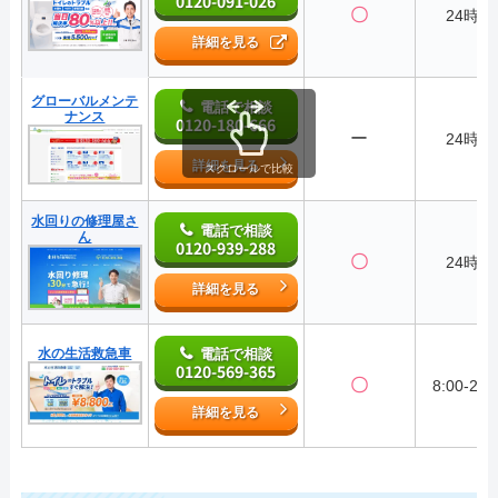
0120-091-026
〇
24時間
詳細を見る
グローバルメンテ
電話で相談
ナンス
0120-180-666
ー
24時間
詳細を見る
スクロールで比較
水回りの修理屋さ
電話で相談
ん
0120-939-288
〇
24時間
詳細を見る
水の生活救急車
電話で相談
0120-569-365
〇
8:00-22:
詳細を見る