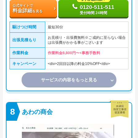
公式サイトで
0120-511-511
料金詳細
を見る
受付時間 24時間
駆けつけ時間
最短30分
お見積り・出張費無料※ご成約に至らない場合
出張見積もり
は出張費がかかる事がございます
作業料金
作業料金8,800円〜+事務手数料
キャンペーン
<div>2回目以降の料金10%OFF</div>
サービスの内容をもっと見る
あわの商会