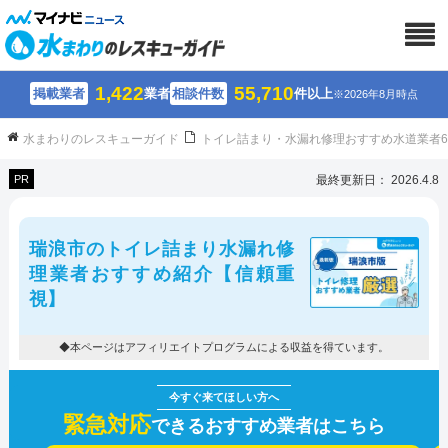
1,422
55,710
掲載業者
業者
相談件数
件以上
※2026年8月時点
水まわりのレスキューガイド
トイレ詰まり・水漏れ修理おすすめ水道業者
PR
最終更新日： 2026.4.8
瑞浪市のトイレ詰まり水漏れ修
理業者おすすめ紹介【信頼重
視】
◆本ページはアフィリエイトプログラムによる収益を得ています。
緊急対応
できるおすすめ業者はこちら