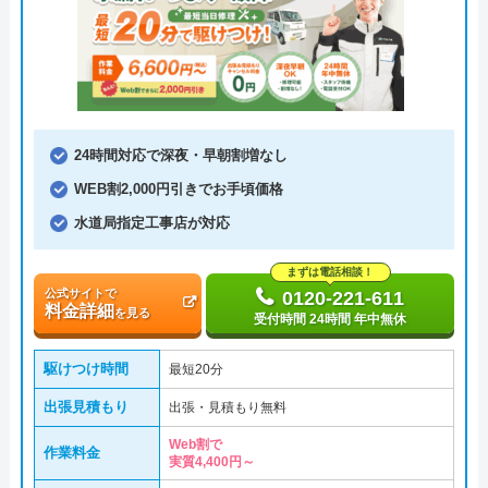
24時間対応で深夜・早朝割増なし
WEB割2,000円引きでお手頃価格
水道局指定工事店が対応
まずは電話相談！
公式サイトで
0120-221-611
料金詳細
を見る
受付時間 24時間 年中無休
駆けつけ時間
最短20分
出張見積もり
出張・見積もり無料
Web割で
作業料金
実質4,400円～