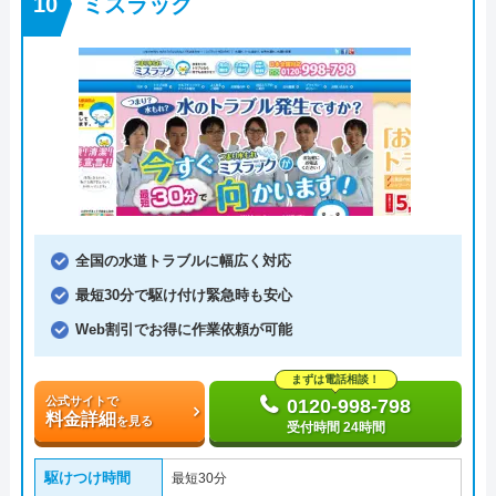
ミズラック
全国の水道トラブルに幅広く対応
最短30分で駆け付け緊急時も安心
Web割引でお得に作業依頼が可能
まずは電話相談！
公式サイトで
0120-998-798
料金詳細
を見る
受付時間 24時間
駆けつけ時間
最短30分