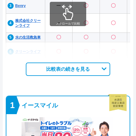
ー
〇
〇
Benry
株式会社クリー
ー
〇
〇
スクロールで比較
ンライフ
〇
〇
〇
水の生活救急車
〇
〇
〇
クリーンライフ
比較表の続きを見る
イースマイル