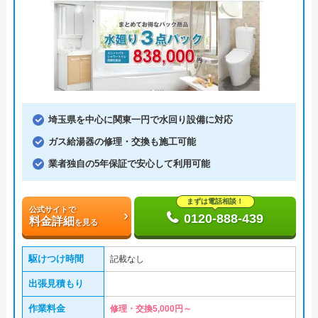
埼玉県を中心に関東一円で水回り設備に対応
ガス給湯器の修理・交換も施工可能
業者独自の5年保証で安心して利用可能
まずは電話相談！
公式サイトで
0120-888-439
料金詳細
を見る
駆けつけ時間
記載なし
出張見積もり
作業料金
修理・交換5,000円～