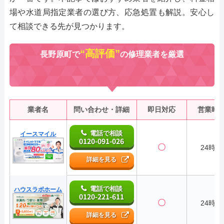
場や水道局指定業者の選び方、応急処置も解説。安心し
て相談できる先が見つかります。
“高評価”
長野原町で
の修理業者を厳選
業者名
問い合わせ・詳細
即日対応
営業時
電話で相談
イースマイル
0120-091-026
〇
24時間
詳細を見る
電話で相談
ハウスラボホーム
0120-221-611
〇
24時間
詳細を見る