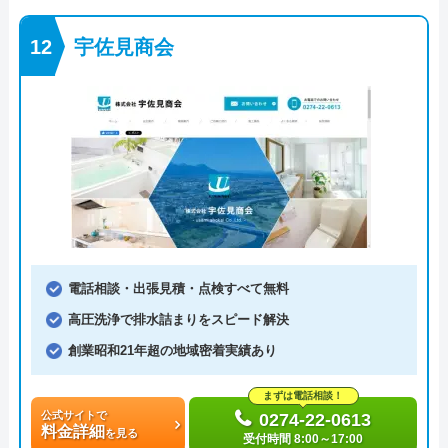
宇佐見商会
電話相談・出張見積・点検すべて無料
高圧洗浄で排水詰まりをスピード解決
創業昭和21年超の地域密着実績あり
まずは電話相談！
公式サイトで
0274-22-0613
料金詳細
を見る
受付時間 8:00～17:00