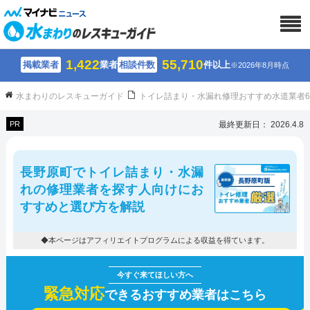
1,422
55,710
掲載業者
業者
相談件数
件以上
※2026年8月時点
水まわりのレスキューガイド
トイレ詰まり・水漏れ修理おすすめ水道業者
PR
最終更新日： 2026.4.8
長野原町でトイレ詰まり・水漏
れの修理業者を探す人向けにお
すすめと選び方を解説
◆本ページはアフィリエイトプログラムによる収益を得ています。
緊急対応
できるおすすめ業者はこちら