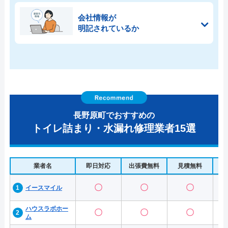
会社情報が
明記されているか
長野原町でおすすめの
トイレ詰まり・水漏れ修理業者15選
業者名
即日対応
出張費無料
見積無料
水
〇
〇
〇
イースマイル
ハウスラボホー
〇
〇
〇
ム