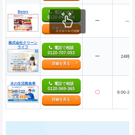
Benry
電話で相談
0120-041-904
ー
―
詳細を見る
スクロールで比較
株式会社クリーン
ライフ
電話で相談
0120-707-053
ー
24時間
詳細を見る
水の生活救急車
電話で相談
0120-569-365
〇
8:00-22:
詳細を見る