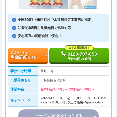
全国300以上市区町村で水道局指定工事店に指定！
24時間365日お見積無料で迅速対応
安心実直の明朗会計で安心！
まずは電話相談！
公式サイトで
0120-707-053
料金詳細
を見る
受付時間 24時間
駆けつけ時間
最短30分
出張見積もり
出張見積もり無料
作業料金
基本料金3,300円＋作業料金5,500円～
<div>WEB限定3,000円OFF<br>
キャンペーン
<span>※10,000円以上で適用</span></div>
サービスの内容をもっと見る