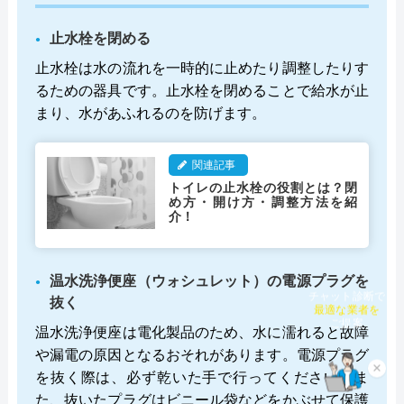
止水栓を閉める
止水栓は水の流れを一時的に止めたり調整したりす
るための器具です。止水栓を閉めることで給水が止
まり、水があふれるのを防げます。
関連記事
トイレの止水栓の役割とは？閉
め方・開け方・調整方法を紹
介！
温水洗浄便座（ウォシュレット）の電源プラグを
チャット診断で
抜く
最適な業者を
ご提案
温水洗浄便座は電化製品のため、水に濡れると故障
や漏電の原因となるおそれがあります。電源プラグ
×
を抜く際は、必ず乾いた手で行ってください。ま
た、抜いたプラグはビニール袋などをかぶせて保護