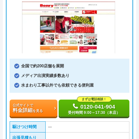
全国で約200店舗を展開
メディア出演実績多数あり
水まわり工事以外でも依頼できる便利屋
まずは電話相談！
公式サイトで
0120-041-904
料金詳細
を見る
受付時間 9:00～17:30（本店）
駆けつけ時間
―
出張見積もり