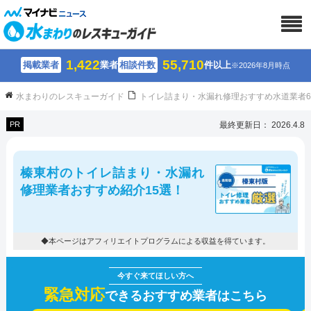
1,422
55,710
掲載業者
業者
相談件数
件以上
※2026年8月時点
水まわりのレスキューガイド
トイレ詰まり・水漏れ修理おすすめ水道業者
PR
最終更新日： 2026.4.8
榛東村のトイレ詰まり・水漏れ
修理業者おすすめ紹介15選！
◆本ページはアフィリエイトプログラムによる収益を得ています。
緊急対応
できるおすすめ業者はこちら