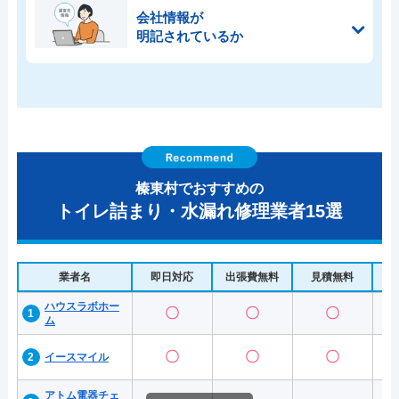
会社情報が
明記されているか
榛東村でおすすめの
トイレ詰まり・水漏れ修理業者15選
業者名
即日対応
出張費無料
見積無料
水
ハウスラボホー
〇
〇
〇
ム
〇
〇
〇
イースマイル
アトム電器チェ