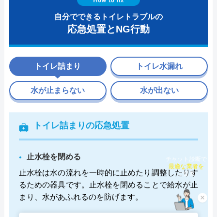
自分でできるトイレトラブルの
応急処置とNG行動
トイレ詰まり
トイレ水漏れ
水が止まらない
水が出ない
トイレ詰まりの応急処置
止水栓を閉める
チャット診断で
最適な業者を
止水栓は水の流れを一時的に止めたり調整したりす
ご提案
るための器具です。止水栓を閉めることで給水が止
まり、水があふれるのを防げます。
×