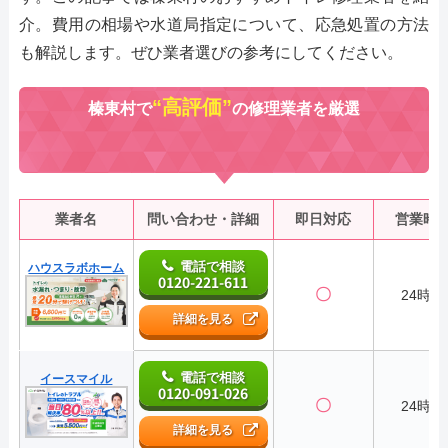
介。費用の相場や水道局指定について、応急処置の方法
も解説します。ぜひ業者選びの参考にしてください。
“高評価”
榛東村で
の修理業者を厳選
業者名
問い合わせ・詳細
即日対応
営業時
電話で相談
ハウスラボホーム
0120-221-611
〇
24時間
詳細を見る
電話で相談
イースマイル
0120-091-026
〇
24時間
詳細を見る