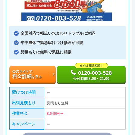
全国対応で幅広い水まわりトラブルに対応
年中無休で緊急駆けつけ修理が可能
見積もりは無料で気軽に相談
まずは電話相談！
公式サイトで
0120-003-528
料金詳細
を見る
受付時間 8:00～21:00
駆けつけ時間
―
出張見積もり
見積もり無料
作業料金
8,640円〜
キャンペーン
―