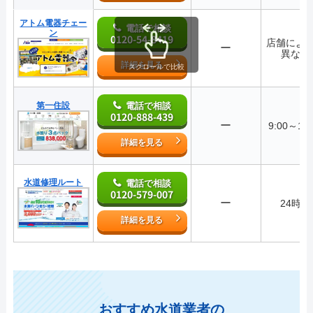
アトム電器チェー
電話で相談
ン
0120-54-8419
店舗によ
ー
異なる
詳細を見る
スクロールで比較
第一住設
電話で相談
0120-888-439
ー
9:00～18:
詳細を見る
水道修理ルート
電話で相談
0120-579-007
ー
24時間
詳細を見る
おすすめ水道業者の