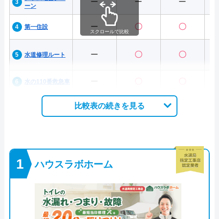
ー
ー
ー
ーン
ー
〇
〇
第一住設
スクロールで比較
ー
〇
〇
水道修理ルート
ー
〇
〇
水の110番救急車
比較表の続きを見る
ハウスラボホーム