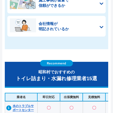
施工事例が豊富で
信頼ができるか
会社情報が
明記されているか
昭和村でおすすめの
トイレ詰まり・水漏れ修理業者15選
業者名
即日対応
出張費無料
見積無料
水
水のトラブルサ
〇
〇
〇
ポートセンター