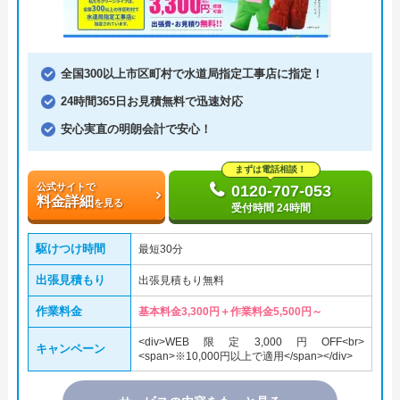
全国300以上市区町村で水道局指定工事店に指定！
24時間365日お見積無料で迅速対応
安心実直の明朗会計で安心！
まずは電話相談！
公式サイトで
0120-707-053
料金詳細
を見る
受付時間 24時間
駆けつけ時間
最短30分
出張見積もり
出張見積もり無料
作業料金
基本料金3,300円＋作業料金5,500円～
<div>WEB限定3,000円OFF<br>
キャンペーン
<span>※10,000円以上で適用</span></div>