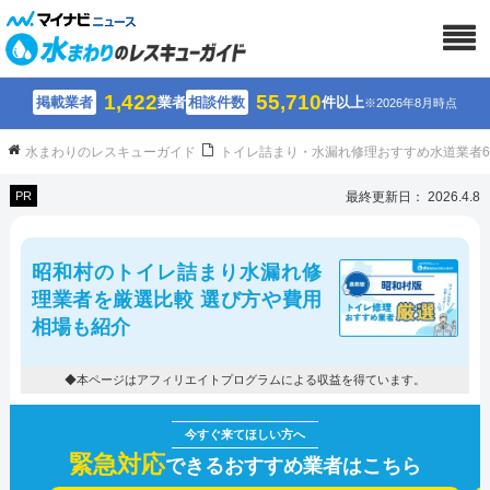
1,422
55,710
掲載業者
業者
相談件数
件以上
※2026年8月時点
水まわりのレスキューガイド
トイレ詰まり・水漏れ修理おすすめ水道業者
PR
最終更新日： 2026.4.8
昭和村のトイレ詰まり水漏れ修
理業者を厳選比較 選び方や費用
相場も紹介
◆本ページはアフィリエイトプログラムによる収益を得ています。
緊急対応
できるおすすめ業者はこちら