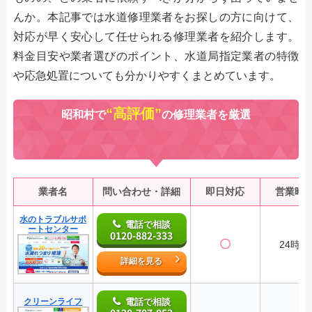
んか。本記事では水道修理業者をお探しの方に向けて、
対応が早く安心して任せられる修理業者を紹介します。
料金目安や業者選びのポイント、水道局指定業者の特徴
や応急処置についても分かりやすくまとめています。
“高評価”
昭和村で
の修理業者を厳選
業者名
問い合わせ・詳細
即日対応
営業時
水のトラブルサポ
電話で相談
ートセンター
0120-882-333
〇
24時間
詳細を見る
クリーンライフ
電話で相談