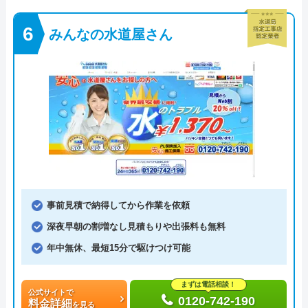
みんなの水道屋さん
事前見積で納得してから作業を依頼
深夜早朝の割増なし見積もりや出張料も無料
年中無休、最短15分で駆けつけ可能
まずは電話相談！
公式サイトで
0120-742-190
料金詳細
を見る