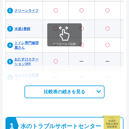
〇
〇
〇
クリーンライフ
〇
〇
〇
水道1番館
トイレ専門修理
スクロールで比較
ー
〇
〇
屋さん
おたすけステー
〇
ー
ー
ション365
みんなの水道屋
ー
ー
ー
さん
比較表の続きを見る
水のトラブルサポートセンター