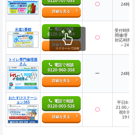
0120-707-053
〇
24時間
詳細を見る
電話で相談
水道1番館
受付時間2
0120-191-084
間修理・
〇
対応時間7:
～24:0
詳細を見る
スクロールで比較
トイレ専門修理屋
さん
電話で相談
0120-960-358
ー
24時間
詳細を見る
おたすけステーシ
電話で相談
ョン365
平日8:0
0120-003-528
21:00／
〇
祝8:00
19:00
詳細を見る