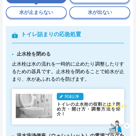
水が止まらない
水が出ない
トイレ詰まりの応急処置
止水栓を閉める
止水栓は水の流れを一時的に止めたり調整したりす
るための器具です。止水栓を閉めることで給水が止
まり、水があふれるのを防げます。
関連記事
チャット診断で
トイレの止水栓の役割とは？閉
最適な業者を
め方・開け方・調整方法を紹
ご提案
介！
×
温水洗浄便座（ウォシュレット）の電源プラグを