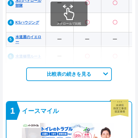
水のパトロール
ー
〇
〇
部隊
ー
〇
〇
KSハウジング
スクロールで比較
水道屋のイエロ
ー
ー
ー
ー
ー
〇
〇
水道修理ルート
比較表の続きを見る
イースマイル