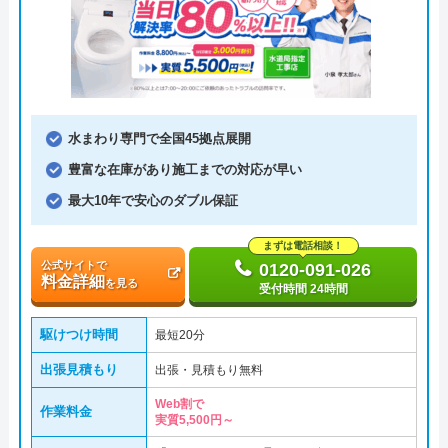
水まわり専門で全国45拠点展開
豊富な在庫があり施工までの対応が早い
最大10年で安心のダブル保証
まずは電話相談！
公式サイトで
0120-091-026
料金詳細
を見る
受付時間 24時間
駆けつけ時間
最短20分
出張見積もり
出張・見積もり無料
Web割で
作業料金
実質5,500円～