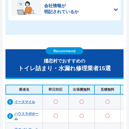
会社情報が
明記されているか
嬬恋村でおすすめの
トイレ詰まり・水漏れ修理業者15選
業者名
即日対応
出張費無料
見積無料
水
〇
〇
〇
イースマイル
ハウスラボホー
〇
〇
〇
ム