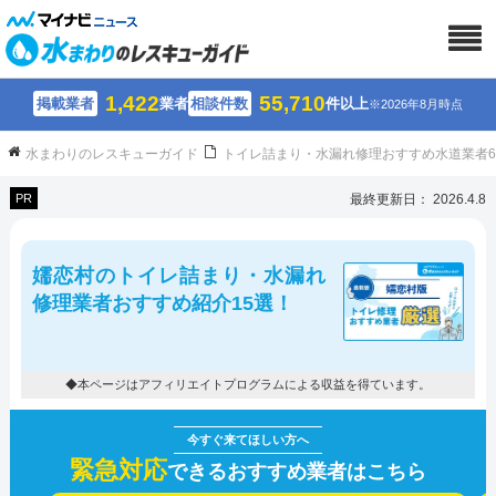
1,422
55,710
掲載業者
業者
相談件数
件以上
※2026年8月時点
水まわりのレスキューガイド
トイレ詰まり・水漏れ修理おすすめ水道業者
PR
最終更新日： 2026.4.8
嬬恋村のトイレ詰まり・水漏れ
修理業者おすすめ紹介15選！
◆本ページはアフィリエイトプログラムによる収益を得ています。
緊急対応
できるおすすめ業者はこちら