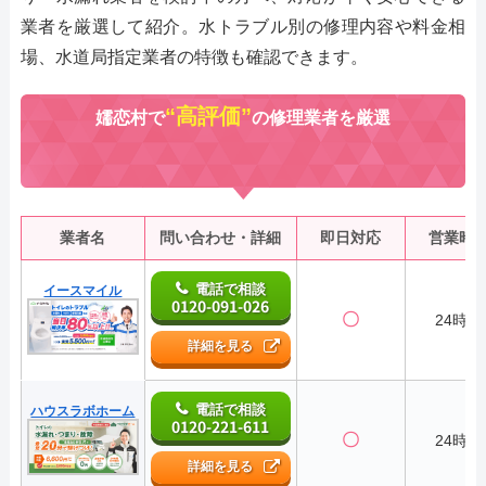
業者を厳選して紹介。水トラブル別の修理内容や料金相
場、水道局指定業者の特徴も確認できます。
“高評価”
嬬恋村で
の修理業者を厳選
業者名
問い合わせ・詳細
即日対応
営業時
電話で相談
イースマイル
0120-091-026
〇
24時間
詳細を見る
電話で相談
ハウスラボホーム
0120-221-611
〇
24時間
詳細を見る