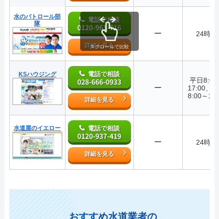
水のパトロール部
電話で相談
隊
0120-961-716
ー
24時間
詳細を見る
スクロールで比較
電話で相談
KSハウジング
平日8:0
028-666-0933
ー
17:00、
8:00～12:
詳細を見る
水道屋のイエロー
電話で相談
0120-937-419
ー
24時間
詳細を見る
おすすめ水道業者の