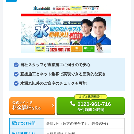
当社スタッフが直接施工に伺うので安心
直接施工とネット集客で実現できる圧倒的な安さ
水漏れ以外のご自宅のチェックも可能
まずは電話相談！
公式サイトで
0120-961-716
料金詳細
を見る
受付時間 24時間
駆けつけ時間
最短5分（遠方の場合でも、最長90分）
出張見積もり