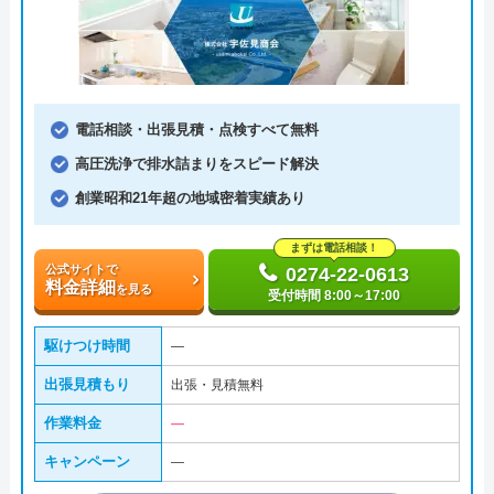
電話相談・出張見積・点検すべて無料
高圧洗浄で排水詰まりをスピード解決
創業昭和21年超の地域密着実績あり
まずは電話相談！
公式サイトで
0274-22-0613
料金詳細
を見る
受付時間 8:00～17:00
駆けつけ時間
―
出張見積もり
出張・見積無料
作業料金
―
キャンペーン
―