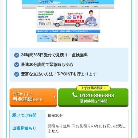
24時間365日受付で見積り・点検無料
最速30分訪問で緊急時も安心
豊富な支払い方法！T-POINTも貯まります
まずは電話相談！
公式サイトで
0120-896-893
料金詳細
を見る
受付時間 24時間
駆けつけ時間
最短30分
見積もり無料 ※お見積りの為にお伺いは致し
出張見積もり
ません