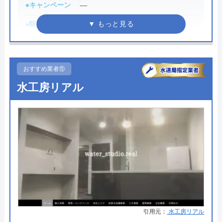
●キャンペーン
―
運営会社
トラベルブック株式会社
●駆けつけ時間
最短30分
代表者
長田龍
●受付時間
8:00-22:00
創業・設立
2014年5月
●定休日
年中無休
おすすめ業者⑪
所在地
〒102-0074
●出張見積もり
出張見積もり無料
東京都千代田区九段南2-4-11 パシフィ
水工房リアル
ックスクエア九段南9F
●支払い方法
現金、クレジットカード
対応エリア
全国
●累計実績
施工対応数240万件以上
●保証・保険
―
詳細は公式HPでご確認ください
水の生活救急車がおすすめの理由
拠点数2270店舗と日本全国に拠点を構え、年中無休
引用元：
水工房リアル