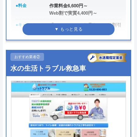
●料金
作業料金6,600円～
Web割で実質4,400円～
●キャンペーン
「ホームページを見た！」で割引
2,000円
●駆けつけ時間
最短20分
●受付時間
24時間
おすすめ業者②
水の生活トラブル救急車
●定休日
年中無休
●出張見積もり
出張・見積もり無料
●支払い方法
現金、クレジットカード、コンビ
ニ後払い、QRコード決済
●累計実績
提携先は大手企業との法人契約多
数
●保証・保険
商品保証最長10年・施工保証最長5