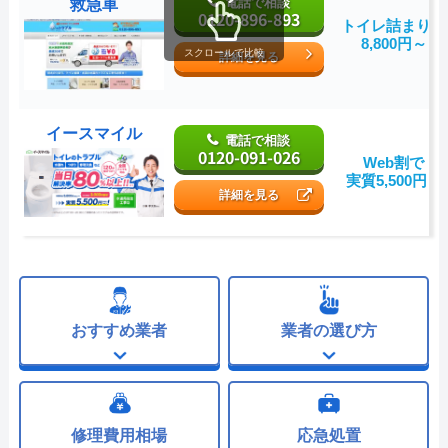
電話で相談
救急車
0120-896-893
トイレ詰まり：
8,800円～
スクロールで比較
詳細を見る
イースマイル
電話で相談
0120-091-026
Web割で
実質5,500円～
詳細を見る
おすすめ業者
業者の選び方
修理費用相場
応急処置