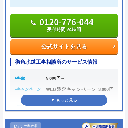
金、キャンセル料無料と、余計な費用がかからない
のも魅力です。
0120-776-044
支払い方法は、現金払い、銀行振込、PayPay、各種
受付時間 24時間
クレジットカード決済から選べます。Web限定の割
引サービスも行っているため、気になる方は問い合
公式サイトを見る
わせ前に公式HPへアクセスしてみましょう。
街角水道工事相談所のサービス情報
0120-960-358
受付時間 24時間
●料金
5,800円～
●キャンペーン
WEB限定キャンペーン 3,000円
公式サイトを見る
OFF
●駆けつけ時間
最短30分
トイレ専門修理屋さんの基本情報
●受付時間
24時間
運営会社
エバーリンクス株式会社
おすすめ業者⑩