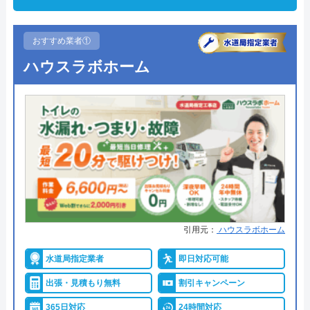
おすすめ業者①
ハウスラボホーム
引用元：
ハウスラボホーム
水道局指定業者
即日対応可能
出張・見積もり無料
割引キャンペーン
365日対応
24時間対応