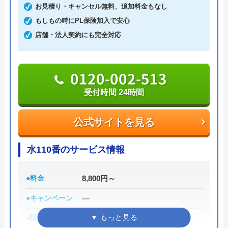
島、阿多田島、因島、向島、生口島、似島といった
お見積り・キャンセル無料、追加料金もなし
離島へも対応しています。
もしもの時にPL保険加入で安心
店舗・法人契約にも完全対応
受付は24時間365日いつでも可能で、早ければ20分
～60分程度で駆けつけてくれます。現状を確認して
0120-002-513
から見積もりが提示されますが、見積もりにかかる
費用は無料です。もし納得がいかずキャンセルとな
受付時間 24時間
っても、費用は発生しないため安心して依頼するこ
とができます。
公式サイトを見る
支払いは現金、クレジットカード、銀行振込から選
水110番のサービス情報
べます。もし、1ヶ月以内に同じ場所で不具合が再
発した場合、同一作業に関しては1回まで無料で対
●料金
8,800円～
応してもらえます。
●キャンペーン
―
0120-30-20-30
●駆けつけ時間
最短30分