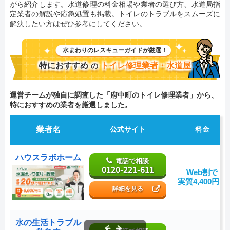
がら紹介します。水道修理の料金相場や業者の選び方、水道局指
定業者の解説や応急処置も掲載。トイレのトラブルをスムーズに
解決したい方はぜひ参考にしてください。
水まわりのレスキューガイドが厳選！
特におすすめ
トイレ修理業者・水道屋
の
運営チームが独自に調査した「府中町のトイレ修理業者」から、
特におすすめの業者を厳選しました。
業者名
公式サイト
料金
ハウスラボホーム
電話で相談
0120-221-611
Web割で
実質4,400円～
詳細を見る
水の生活トラブル