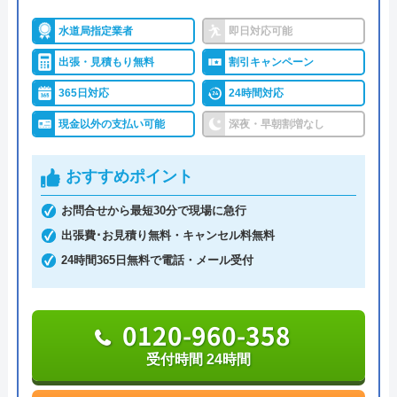
ブルならなんでも相談できます。
4.6
（
117
件のクチコミ）
水道局指定業者
即日対応可能
※クチコミの内容について
出張・見積もり無料
割引キャンペーン
明朗会計で、見積もり後の追加費用は一切ありませ
んので、悪徳業者によくある高額請求の被害に遭う
365日対応
24時間対応
ことはないでしょう。また、何かあったときに使え
* Peco
現金以外の支払い可能
深夜・早朝割増なし
るクーリングオフを採用しているところも安心で
3 か月前
す。見積もり・キャンセル料は無料ですし、相見積
おすすめポイント
もりをする際にも利用したい業者です。
お問合せから最短30分で現場に急行
他業者さんの見積もりが高すぎたので、相見
0120-002-513
出張費･お見積り無料・キャンセル料無料
積もりをお願いしました。分かりやすく配管
24時間365日無料で電話・メール受付
受付時間 24時間
の説明などして頂けて、不要な作業はお勧め
されなかったのが良かったです。次回もお願
公式サイトを見る
いしたいです。
0120-960-358
受付時間 24時間
水110番の基本情報