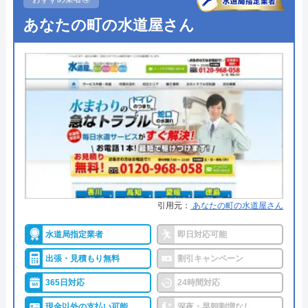
●受付時間
24時間
対応エリア
全国40都道府県
あなたの町の水道屋さん
●定休日
年中無休
●出張見積もり
出張・見積もり無料
●支払い方法
現金、銀行振込、モバイル、後払
い決済、クレジットカード
●累計実績
年間25万件、累計500万件の修理交
換実績
●保証・保険
工事保証12年・商品保証10年(最
大)
引用元：
あなたの町の水道屋さん
詳細は公式HPでご確認ください
水道局指定業者
即日対応可能
出張・見積もり無料
割引キャンペーン
イースマイルがおすすめの理由
365日対応
24時間対応
イースマイルは対応する自治体で適切な工事ができ
現金以外の支払い可能
深夜・早朝割増なし