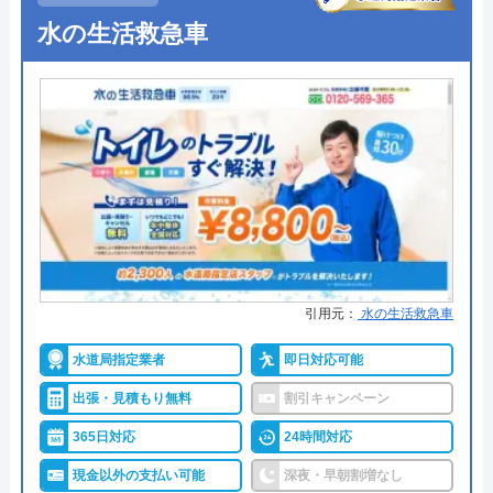
●定休日
年中無休
代表者
松本英隆
水の生活救急車
●出張見積もり
出張・見積無料
創業・設立
2009年10月設立
●支払い方法
現金・銀行振込・クレジットカー
所在地
〒231-0058
ド・コンビニ払い
神奈川県横浜市中区弥生町2-17ストー
●累計実績
―
クタワー大通り公園Ⅰ-2F
●保証・保険
PL保険加入
対応エリア
全国(一部都道府県を除く)
詳細は公式HPでご確認ください
トイレ専門修理屋さんのクチコミ
街角水道工事相談所がおすすめの理由
引用元：
水の生活救急車
on
街角水道工事相談所は全国に対応しているトイレ修
水道局指定業者
即日対応可能
3.5
（
13
件のクチコミ）
理業者です。給水装置工事主任技術者の資格を保有
出張・見積もり無料
割引キャンペーン
※クチコミの内容について
したスタッフが最短30分で駆けつけてくれ、しっか
365日対応
24時間対応
りと修理を行なってくれます。
現金以外の支払い可能
深夜・早朝割増なし
明瞭会計であるため、工事前の見積もり金額から増
ピッピピッピ