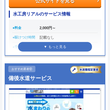
けしてくれるところです。
公式サイトを見る
水工房リアルのサービス情報
また、取扱いメーカーに関しても幅広いため、水ま
わりトラブルで困った際には頼りになる業者でしょ
う。
●料金
2,000円～
●駆けつけ時間
記載なし
もちろん見積もりは無料ですし、出張・キャンセル
●受付時間
記載なし
についても無料ですので、まずはサイトを覗いてみ
てはいかがでしょうか？
●定休日
記載なし
●累計実績
記載なし
0120-569-365
おすすめ業者⑫
詳細は公式HPでご確認ください
備後水道サービス
受付時間 8:00～22:00
水工房リアルがおすすめの理由
公式サイトを見る
水工房リアルは水廻りの専門家として、水漏れやつ
水の生活救急車の基本情報
まりなどの修理、リフォームサービスを提供してい