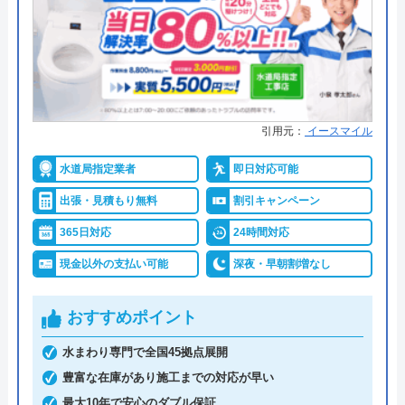
●累計実績
―
運営会社
株式会社ハウスラボ
●保証・保険
最大5年の保証あり
代表者
勝島崇裕
詳細は公式HPでご確認ください
創業・設立
2024年11月設立
引用元：
イースマイル
所在地
〒113-0033
水の生活トラブル救急車がおすすめの理由
東京都文京区本郷5-1-11
水道局指定業者
即日対応可能
水の生活トラブル救急車は全国40都道府県を対応エ
出張・見積もり無料
割引キャンペーン
対応エリア
全国33拠点
リアとしており、またトイレやキッチン、お風呂な
ど水まわり設備全般の修理が可能な、誰でも相談し
365日対応
24時間対応
対応エリア詳
やすい水道業者です。
細
現金以外の支払い可能
深夜・早朝割増なし
水道局指定給水装置工事事業者であり、経験豊富な
おすすめポイント
熟練スタッフが訪問してくれるため、技術面に関し
水まわり専門で全国45拠点展開
ては信頼出来ますし、最短30分での駆けつけや見積
豊富な在庫があり施工までの対応が早い
もりは無料の面も加味すると、相見積もりに利用し
最大10年で安心のダブル保証