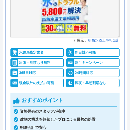
マイ箸毎日外食ボーイ
●累計実績
―
2 か月前
●保証・保険
―
詳細は公式HPでご確認ください
元加盟店です。嫌味なことを言ってくる嫌な
引用元：
街角水道工事相談所
社員の巣窟です。女性社員はまともですが、
トイレ専門修理屋さんがおすすめの理由
男性社員の対応は最悪です。社員としての給
水道局指定業者
即日対応可能
与の低さと加盟店の会社の利益と、比較され
トイレ専門修理屋さんは水道局指定工事店の水道業
出張・見積もり無料
割引キャンペーン
て嫌味を言ってくる始末でした。今でも残存
者です。24時間年中無休で営業しており、即日対応
365日対応
24時間対応
してる加盟店同士も含め陰口言いまくってま
も可能です。問い合わせから最短30分で訪問してく
す。 お陰様で、他社と連携して自社集客も
れて、経験豊富な作業スタッフが「安全・安心・親
現金以外の支払い可能
深夜・早朝割増なし
安定して早や3年。安定集客万歳です🙌 手数
身に」をモットーに、迅速・丁寧なサービスで、ト
料率で悩む加盟店さん、早く見切りと付ける
イレトラブルを解決してくれます。
おすすめポイント
Googleクチコミを見る
ことをお勧めします。協力し合いましょう！
資格保有のスタッフが在中
Message待ってます！
料金は、トイレの水漏れやつまりなどの簡単作業な
建物の構造を熟知したプロによる最善の処置
ら5,500円～。安心の明朗会計で、出張費、見積料
明瞭会計で安心