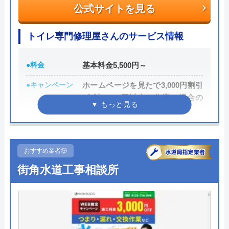
公式サイトを見る
運営会社
シェアリングテクノロジー株式会社
Googleクチコミを見る
代表者
森吉寛裕
トイレ専門修理屋さんのサービス情報
創業・設立
2006年11月設立
●料金
基本料金5,500円～
所在地
〒450-6319
●キャンペーン
ホームページを見たで3,000円割引
愛知県名古屋市中村区名駅1-1-1 JPタ
(合計8,000円以上の作業の場合の
ワー名古屋19F
み)
対応エリア
全国
●駆けつけ時間
最短30分
●受付時間
24時間
おすすめ業者⑨
水110番のクチコミ on
街角水道工事相談所
●定休日
年中無休
4.2
（
838
件のクチコミ）
●出張見積もり
見積もり・出張費無料
※クチコミの内容について
●支払い方法
現金支払、銀行振込、PayPay、ク
レジットカード