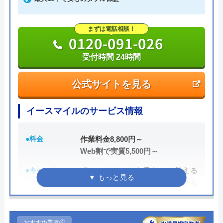
たい業者の一つです。
0120-896-893
まずは電話相談！
0120-091-026
受付時間 24時間
受付時間 24時間
公式サイトを見る
公式サイトを見る
水の生活トラブル救急車の基本情報
イースマイルのサービス情報
運営会社
株式会社オーケー管理
●料金
作業料金8,800円～
代表者
棚原健太郎
Web割で実質5,500円～
●キャンペーン
「ホームページを見た」と伝える
創業・設立
37803
だけで、WEB割で作業料金から
所在地
〒107-8545
3,000円割引！
東京都港区南青山2丁目2番15号ウィン
●駆けつけ時間
最短20分
青山942
おすすめ業者④