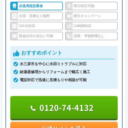
で対応をしています。日中はコールセンターにて問
水道局指定業者
即日対応可能
い合わせ受付をしてくれるので、すぐに相談ができ
水トラブルの不安もすぐに解消できます。
出張・見積もり無料
割引キャンペーン
365日対応
24時間対応
調整作業のみであれば8,800円～と明朗会計。問い合
現金以外の支払い可能
深夜・早朝割増なし
わせから見積もりまですべて無料でできるので、ま
ずは電話相談をしてみることをおすすめします。
おすすめポイント
日本全国の水トラブルに対応している水の生活救急
水三原市を中心に水回りトラブルに対応
車はトイレのみならず洗面所やキッチン、お風呂な
給湯器修理からリフォームまで幅広く施工
どにも対応してくれる水まわりトラブル解決のスペ
電話対応で迅速に見積もりや相談が可能
シャリストです。
0120-74-4132
おすすめポイントとしてはこれまでの施工対応実績
は240万件以上と豊富な実績数があり、また最短5分
で業者を手配してくれて最短30分でスピード駆け付