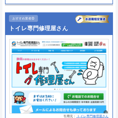
受付時間 24時間365日いつでも対応
●受付時間
24時間
●定休日
年中無休
おすすめ業者⑧
公式サイトを見る
●出張見積もり
出張見積もり無料
トイレ専門修理屋さん
広島水道センターの基本情報
●支払い方法
現金、クレジットカード
●累計実績
修理実績119万件
運営会社
株式会社上下水道センター
●保証・保険
―
代表者
蔦本幹夫
詳細は公式HPでご確認ください
創業・設立
2003年
所在地
〒733-0812
水110番がおすすめの理由
広島県広島市西区己斐本町2-16-10
水110番を運営しているサイトの累計の問い合わせ
対応エリア
広島県内
数が398万件と、非常に多くの人から頼りにされて
いる業者です。水回りに限らず約150品目のお家の
トラブルに対応しておりますので、お住まいのトラ
広島水道センターのクチコミ on
引用元：
トイレ専門修理屋さん