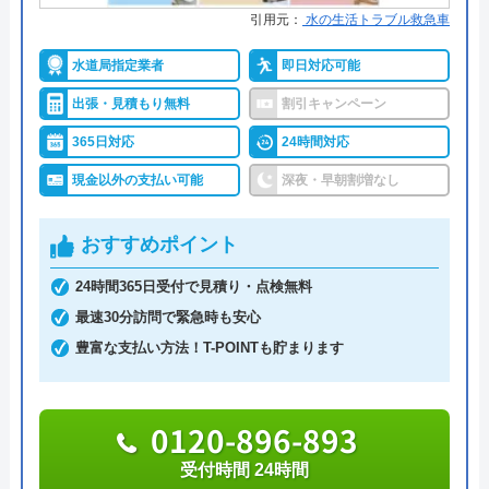
年
引用元：
水の生活トラブル救急車
詳細は公式HPでご確認ください
水道局指定業者
即日対応可能
出張・見積もり無料
割引キャンペーン
ハウスラボホームがおすすめの理由
365日対応
24時間対応
ハウスラボホームは全国各地に拠点を構えている水
現金以外の支払い可能
深夜・早朝割増なし
道修理業者です。トイレ、キッチン、浴室などの水
まわりトラブル全般に対応しており、作業料金が
おすすめポイント
6,600円からとお手頃価格で提供をしています。
24時間365日受付で見積り・点検無料
万が一、水まわりに問題が発生した場合は、最短20
最速30分訪問で緊急時も安心
分でお客様の元にスタッフが駆けつけます。出張見
豊富な支払い方法！T-POINTも貯まります
積もりキャンセルは0円、深夜早朝でも割増料金は
一切ありません。業務や知識の習得のために厳しい
自社研修を実施しているため、技術には問題ないよ
0120-896-893
うです。
受付時間 24時間