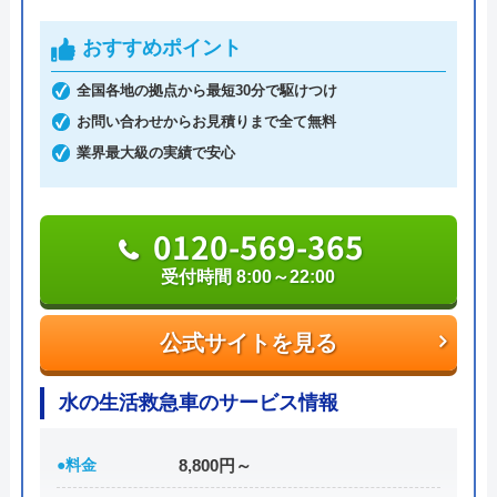
えることはありません。ちなみに簡単な水漏れ等は
2 か月前
おすすめポイント
5,800円～から対応してくれます。
支払い方法は現金以外にも銀行振込・クレジットカ
全国各地の拠点から最短30分で駆けつけ
ード・コンビニ決済から選べるため緊急トラブル時
口コミが遅くなってしまいましたが、大変お
お問い合わせからお見積りまで全て無料
でも安心です。
世話になりました。 丁寧かつ親切でわかり
業界最大級の実績で安心
出張費・見積もり料も無料で、24時間電話で相談を
やすい説明をしてくれて安心してお任せでき
受け付けているので、気軽に見積依頼をしてみては
ました。衛生面で、作業前に手洗いをお願い
いかがでしょうか。
0120-569-365
しても心良く受けて頂きました。またよろし
くお願いします。
受付時間 8:00～22:00
0120-776-044
受付時間 24時間
公式サイトを見る
Googleクチコミを見る
公式サイトを見る
水の生活救急車のサービス情報
街角水道工事相談所の基本情報
●料金
8,800円～