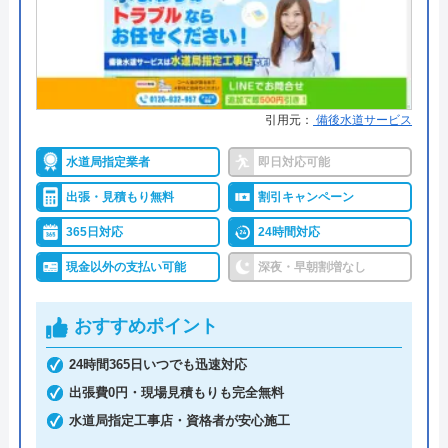
る業者です。給湯器の修理も可能なので、不具合が
運営会社
株式会社生活救急車
発生したらご相談いただけます。対応エリアは広島
県三原市、尾道市、東広島市、福山市で本社のある
代表者
楯広長
三原市を中心に地域密着で営業しています。
所在地
〒460-0008
引用元：
備後水道サービス
名古屋市中区栄1丁目14-15
詳細な対応エリアや対応時間、見積もり・相談の依
水道局指定業者
即日対応可能
対応エリア
全国（一部地域を除く）
頼などは電話、または問い合わせフォームより問い
出張・見積もり無料
割引キャンペーン
合わせいただけます。フォームからの問い合わせの
365日対応
24時間対応
返信には時間がかかるので、お急ぎの方は電話から
ご連絡ください。
現金以外の支払い可能
深夜・早朝割増なし
おすすめポイント
0120-74-4132
24時間365日いつでも迅速対応
出張費0円・現場見積もりも完全無料
公式サイトを見る
水道局指定工事店・資格者が安心施工