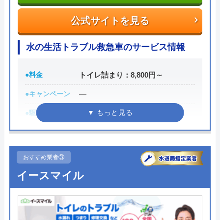
トラブルの原因や作業例などが分かりやすく記載さ
公式サイトを見る
れており、依頼の際も安心できますね。候補のひと
つにしてみてください。
水の生活トラブル救急車のサービス情報
ちなみに、電話で連絡した際に「サイトを見た」と
●料金
トイレ詰まり：8,800円～
伝えると作業料金が2,000円割引になるWEB割があ
●キャンペーン
―
りますので、相談する際は必ず電話で相談し、その
際には必ず「サイトを見た」と伝えましょう。
●駆けつけ時間
最短30分
まずは電話相談！
●受付時間
24時間
0120-221-611
●定休日
年中無休
受付時間 24時間 年中無休
おすすめ業者③
●出張見積もり
見積もり無料 ※お見積りの為にお
イースマイル
公式サイトを見る
伺いは致しません
●支払い方法
現金・集金・銀行振込・クレジッ
ハウスラボホームの基本情報
トカード