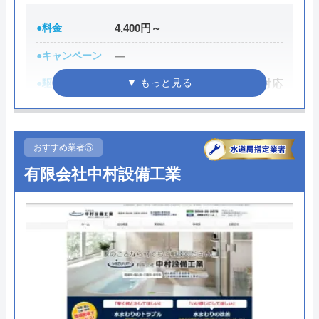
ないので、相見積もりの際は必ず相談しておきたい
業者の一つです。
●料金
4,400円～
イースマイルの詳細ページはこちら
●キャンペーン
―
まずは電話相談！
0120-091-026
●駆けつけ時間
お電話から30 分～ 90 分での対応
を目指しています。
受付時間 24時間
●受付時間
年中無休 7:00～22:00
公式サイトを見る
おすすめ業者⑤
●定休日
年中無休
有限会社中村設備工業
●出張見積もり
出張見積もり無料
イースマイルの基本情報
●支払い方法
現金、銀行振込、クレジットカー
運営会社
株式会社イースマイル
ド､コンビニ後払い決済
代表者
島村禮孝
●累計実績
―
●保証・保険
取付器具・施工も１～ 5 年間の無
創業・設立
1992年6月1日創立
料補償付き
所在地
〒542-0066