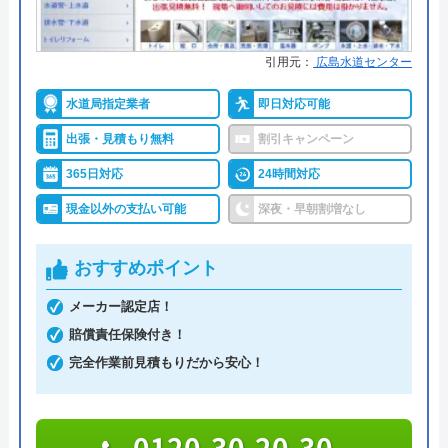
創業・設立
2006年
各市の水道局指定工事店として登録されている業者
引用元：
広島水道センター
所在地
〒763-0071
なので、とても信頼できる業者です。技術力のある
香川県丸亀市田村町1622-1
水道局指定業者
即日対応可能
業者に依頼したいという方はぜひ依頼をご検討くだ
さい。
出張・見積もり無料
割引キャンペーン
対応エリア
中国・四国・九州地方
365日対応
24時間対応
0848-20-2678
現金以外の支払い可能
深夜・早朝割増なし
おすすめポイント
公式サイトを見る
メーカー認定店！
賠償責任保険付き！
有限会社中村設備工業のクチコミ
完全作業前見積もりだから安心！
on
1
（
1
件のクチコミ）
0120-30-20-30
※クチコミの内容について