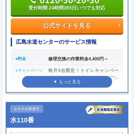
受付時間 24時間365日いつでも対応
中四国社長会青年部
公式サイトを見る
1 年前
広島水道センターのサービス情報
とある工事で10万円超えの見積もりをいただ
●料金
修理交換の作業料金4,400円～
きましたが、他社で頼むと同じ工事が4万円
●キャンペーン
毎月5台限定！トイレキャンペー
で済みました。 価格交渉をしたのが気に食
ン TOTO超節水トイレピュアレ
わなかったのでしょうか、後日、他の工事の
ストQRが処分費込で8万円台～
下見に来る予定で日程を組んでいましたが、
時間になっても現れず、結局すっぽかされま
●駆けつけ時間
20～60分での対応を目指します。
した。その後、連絡はありません。 儲かっ
●受付時間
24時間365日いつでも対応。
おすすめ業者⑦
てるんでしょう。
水110番
●定休日
―
Googleクチコミを見る
●出張見積もり
出張見積もり無料※作業がある場