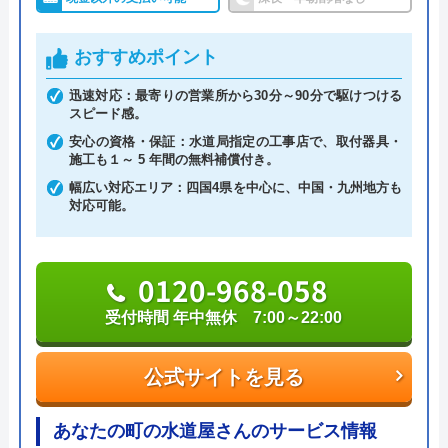
ると認められている水道局指定業者です。
おすすめポイント
土日祝日・深夜早朝含む24時間365日、いつ相談し
ても割増料金がかからず、作業が始まるまでは一切
迅速対応：最寄りの営業所から30分～90分で駆けつける
スピード感。
費用がかからないかなり信頼できる業者です。
安心の資格・保証：水道局指定の工事店で、取付器具・
施工も１～ 5 年間の無料補償付き。
実績も豊富で、スタッフの研修にも力を入れている
幅広い対応エリア：四国4県を中心に、中国・九州地方も
ため技術力はもちろん接客もよく、トイレや排水
対応可能。
管、給湯器や蛇口の修理交換まで水回りのことなら
何でも相談できます。
0120-968-058
電話で「ホームページを見た」と伝えるだけで3,000
受付時間 年中無休 7:00～22:00
円割引なので、相談する際は電話で相談し、忘れず
に伝えるようにしましょう。
公式サイトを見る
ちなみに、依頼せずとも見積もりにはお金はかから
あなたの町の水道屋さんのサービス情報