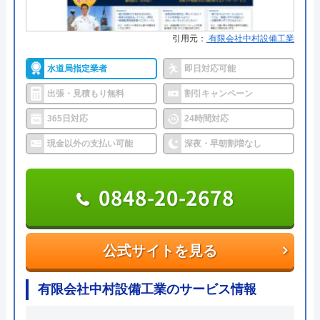
詳細は公式HPでご確認ください
大阪府大阪市中央区瓦屋町3丁目7-3 イ
ースマイルビル
引用元：
有限会社中村設備工業
あなたの町の水道屋さんがおすすめの理由
対応エリア
39都道府県
水道局指定業者
即日対応可能
毎日水道サービスは、四国を中心に中国・九州・東
対応エリア詳
府中町のトイレ詰まり・水漏れ修理は
出張・見積もり無料
割引キャンペーン
海地方で水回りの修理やリフォーム工事に対応して
細
町の水道屋イースマイル｜水道局指定
365日対応
24時間対応
いる業者です。
店
現金以外の支払い可能
深夜・早朝割増なし
各エリアの水道局より指定工事店の認定を受けた営
イースマイルのクチコミ on
業所を構えており、相談から30～90分で最寄りの営
0848-20-2678
業所から駆け付けるスピード対応を強みとしていま
4.1
（
198
件のクチコミ）
す。
※クチコミの内容について
電話またはメールにて、曜日を問わず7:00～22:00ま
公式サイトを見る
で相談が可能です。
りえP
有限会社中村設備工業のサービス情報
2 か月前
1～5年間の無料保証を付けていることも特徴で、一