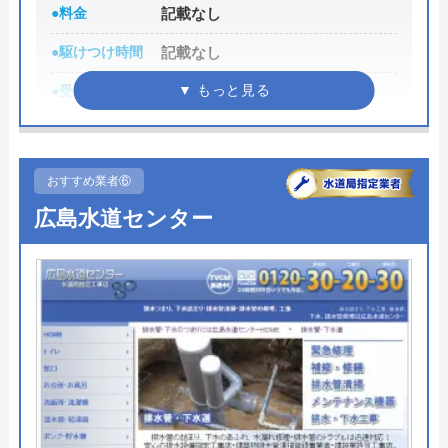
部サービスを除き施工後に欠陥などがあった場合を
●料金
記載なし
見据えた手厚いサポート体制を整えています。
●駆けつけ時間
記載なし
トイレが詰まって本当に困っていましたが、
イースマイルさんに依頼して大正解でした！
作業前は必ず無料で見積もりを行ってくれるため、
●受付時間
9:00〜17:00
連絡後すぐに駆けつけてくださり、あっとい
料金に納得したうえで依頼できることも嬉しいポイ
●定休日
土日祝日
う間に解決。スタッフの方も非常に丁寧で、
ントです。
安心して任せられました。これでまた快適に
●累計実績
広島県尾道市、福山市、府中市、
おすすめ業者⑥
0120-968-058
三原市
使えます。迅速な対応に心から感謝します！
広島水道センター
受付時間 年中無休 7:00～22:00
詳細は公式HPでご確認ください
公式サイトを見る
有限会社中村設備工業がおすすめの理由
Googleクチコミを見る
有限会社中村設備工業は水回り工事、住宅のリフォ
あなたの町の水道屋さんの基本情報
ームを行っている業者で、石油、ガス給湯器やエコ
キュートの交換も受付けています。対応エリアは、
運営会社
株式会社ライフサポート
広島県尾道市、福山市、府中市、三原市に限定して
代表者
大川哲加郎
地域密着で営業しています。