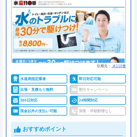
合は出張費別途3,240円頂戴致しま
す
●支払い方法
現金、クレジットカード
●累計実績
―
●保証・保険
最大5年の無料保証PL保険賠償責
任保険
引用元：
水110番
詳細は公式HPでご確認ください
水道局指定業者
即日対応可能
広島水道センターがおすすめの理由
出張・見積もり無料
割引キャンペーン
広島水道センターは、広島県内全域を対象エリアと
365日対応
24時間対応
する、蛇口などの給水工事、排水工事や排水管のメ
現金以外の支払い可能
深夜・早朝割増なし
ンテナンスをはじめ水回りのさまざまな修理や工事
を行う会社です。ほぼ全域である22の市町の水道局
おすすめポイント
指定工事店として認可を受けており、県北部や宮