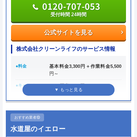
公式サイトを見る
0120-707-053
受付時間 24時間
水110番の基本情報
公式サイトを見る
運営会社
シェアリングテクノロジー株式会社
代表者
森吉寛裕
株式会社クリーンライフのサービス情報
創業・設立
2006年11月設立
●料金
基本料金3,300円＋作業料金5,500
所在地
〒450-6319
円～
愛知県名古屋市中村区名駅1-1-1 JPタ
●キャンペーン
WEB限定3,000円OFF
ワー名古屋19F
※10,000円以上で適用
対応エリア
全国
●駆けつけ時間
最短30分
●受付時間
24時間
おすすめ業者⑩
水110番のクチコミ on
水道屋のイエロー
●定休日
年中無休
4.2
（
838
件のクチコミ）