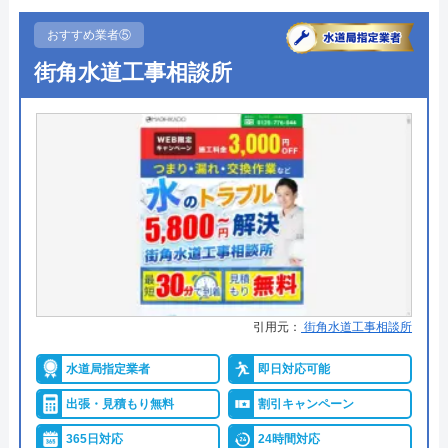
所在地
〒730-0045
●受付時間
24時間
広島県広島市中区鶴見町8-57
おすすめ業者⑤
街角水道工事相談所
●定休日
年中無休
対応エリア
広島県全域
●出張見積もり
見積もり・出張費無料
ひろしま水道職人のクチコミ on
●支払い方法
現金支払、銀行振込、PayPay、ク
レジットカード
4.1
（
63
件のクチコミ）
●累計実績
―
※クチコミの内容について
●保証・保険
―
栗田裕子
詳細は公式HPでご確認ください
1 年前
引用元：
街角水道工事相談所
トイレ専門修理屋さんがおすすめの理由
水道局指定業者
即日対応可能
トイレ専門修理屋さんは水道局指定工事店の水道業
修理が終わった後、再発防止のためのアドバ
出張・見積もり無料
割引キャンペーン
者です。24時間年中無休で営業しており、即日対応
イスもくれて知識も深いんだなと感動しまし
365日対応
24時間対応
も可能です。問い合わせから最短30分で訪問してく