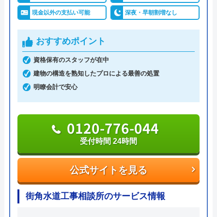
た。 あれ以来、問題なく使用できていま
れて、経験豊富な作業スタッフが「安全・安心・親
現金以外の支払い可能
深夜・早朝割増なし
す。 ありがとうございました。
身に」をモットーに、迅速・丁寧なサービスで、ト
イレトラブルを解決してくれます。
おすすめポイント
資格保有のスタッフが在中
料金は、トイレの水漏れやつまりなどの簡単作業な
建物の構造を熟知したプロによる最善の処置
ら5,500円～。安心の明朗会計で、出張費、見積料
明瞭会計で安心
金、キャンセル料無料と、余計な費用がかからない
Googleクチコミを見る
のも魅力です。
0120-776-044
支払い方法は、現金払い、銀行振込、PayPay、各種
受付時間 24時間
クレジットカード決済から選べます。Web限定の割
引サービスも行っているため、気になる方は問い合
公式サイトを見る
わせ前に公式HPへアクセスしてみましょう。
街角水道工事相談所のサービス情報
0120-960-358