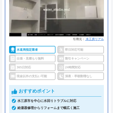
国、九州の合計17都府県を対象に水回りトラブルに
対応している水道修理業者です。
24時間年中無休で依頼を受け付けており、急なトラ
ブルにも迅速に対応してもらえるので、対象エリア
引用元：
水工房リアル
にお住いの方にはおすすめの業者です。
水道局指定業者
即日対応可能
ご依頼時に条件を満たせば1,000円の割引を受けられ
出張・見積もり無料
割引キャンペーン
るので、忘れずにご依頼ください。
365日対応
24時間対応
現金以外の支払い可能
深夜・早朝割増なし
0120-180-666
おすすめポイント
公式サイトを見る
水三原市を中心に水回りトラブルに対応
給湯器修理からリフォームまで幅広く施工