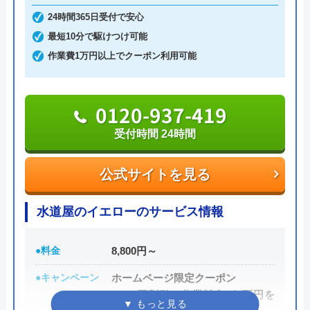
請けに依頼することなく自社でしっかりと教育や研
ことをお勧めします。協力し合いましょう！
24時間365日受付で安心
修を受けた有資格者のスタッフが対応してくれるの
Message待ってます！
最短10分で駆けつけ可能
で安心です。
作業費1万円以上でクーポン利用可能
また、見積もり時や施工後などにトラブルが起こっ
た場合には、スタッフから渡されている名刺の裏に
0120-937-419
書かれている番号に電話すれば、各エリアの担当が
受付時間 24時間
対応してくれます。見積もり無料で、キャンセル料
も不要です。施工前に必ず修理内容と費用を提示
公式サイトを見る
し、施主が納得した上で修理を行います。
水道屋のイエローのサービス情報
0120-707-053
受付時間 24時間
●料金
8,800円～
●キャンペーン
ホームページ限定クーポン
公式サイトを見る
1,000円割引（作業料金が1万円を