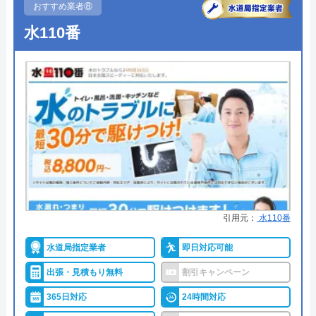
おすすめ業者⑧
詳細は公式HPでご確認ください
水110番
Googleクチコミを見る
水工房リアルがおすすめの理由
水工房リアルは水廻りの専門家として、水漏れやつ
まりなどの修理、リフォームサービスを提供してい
る業者です。給湯器の修理も可能なので、不具合が
発生したらご相談いただけます。対応エリアは広島
県三原市、尾道市、東広島市、福山市で本社のある
三原市を中心に地域密着で営業しています。
引用元：
水110番
す
詳細な対応エリアや対応時間、見積もり・相談の依
水道局指定業者
即日対応可能
頼などは電話、または問い合わせフォームより問い
合わせいただけます。フォームからの問い合わせの
出張・見積もり無料
割引キャンペーン
返信には時間がかかるので、お急ぎの方は電話から
365日対応
24時間対応
ご連絡ください。