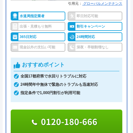
トイレ専門修理屋さんのクチコミ
引用元：
グローバルメンテナンス
街角水道工事相談所がおすすめの理由
on
水道局指定業者
即日対応可能
街角水道工事相談所は全国に対応しているトイレ修
3.5
（
13
件のクチコミ）
理業者です。給水装置工事主任技術者の資格を保有
出張・見積もり無料
割引キャンペーン
※クチコミの内容について
したスタッフが最短30分で駆けつけてくれ、しっか
365日対応
24時間対応
りと修理を行なってくれます。
現金以外の支払い可能
深夜・早朝割増なし
明瞭会計であるため、工事前の見積もり金額から増
ピッピピッピ
えることはありません。ちなみに簡単な水漏れ等は
2 か月前
おすすめポイント
5,800円～から対応してくれます。
全国17都府県で水回りトラブルに対応
支払い方法は現金以外にも銀行振込・クレジットカ
24時間年中無休で緊急のトラブルも迅速対応
ード・コンビニ決済から選べるため緊急トラブル時
口コミが遅くなってしまいましたが、大変お
指定条件で1,000円割引が利用可能
でも安心です。
世話になりました。 丁寧かつ親切でわかり
出張費・見積もり料も無料で、24時間電話で相談を
やすい説明をしてくれて安心してお任せでき
受け付けているので、気軽に見積依頼をしてみては
ました。衛生面で、作業前に手洗いをお願い
0120-180-666
いかがでしょうか。
しても心良く受けて頂きました。またよろし
くお願いします。