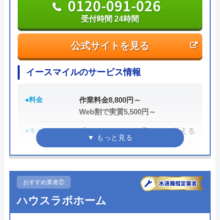
0120-091-026
受付時間 24時間
公式サイトを見る
イースマイルのサービス情報
●料金
作業料金8,800円～
Web割で実質5,500円～
●キャンペーン
「ホームページを見た」と伝える
だけで、WEB割で作業料金から
3,000円割引！
●駆けつけ時間
最短20分
おすすめ業者②
●受付時間
24時間
ハウスラボホーム
●定休日
年中無休