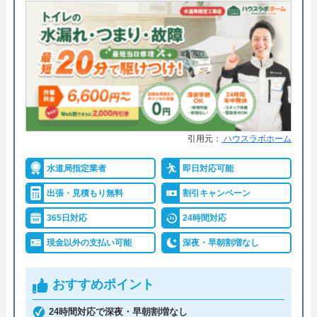
●出張見積もり
出張・見積もり無料
●支払い方法
現金、銀行振込、モバイル、後払
い決済、クレジットカード
●累計実績
年間25万件、累計500万件の修理交
換実績
●保証・保険
工事保証12年・商品保証10年(最
引用元：
ハウスラボホーム
大)
水道局指定業者
即日対応可能
詳細は公式HPでご確認ください
出張・見積もり無料
割引キャンペーン
イースマイルがおすすめの理由
365日対応
24時間対応
現金以外の支払い可能
深夜・早朝割増なし
イースマイルは対応する自治体で適切な工事ができ
ると認められている水道局指定業者です。
おすすめポイント
土日祝日・深夜早朝含む24時間365日、いつ相談し
24時間対応で深夜・早朝割増なし