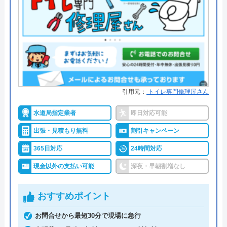
●累計実績
―
所在地
〒113-0033
東京都文京区本郷5-1-11
●保証・保険
施工日から3年間の保証制度
対応エリア
全国33拠点
詳細は公式HPでご確認ください
対応エリア詳
東広島市のトイレ水漏れ・つまり修理
ひろしま水道職人がおすすめの理由
細
に駆けつけ対応｜水道局指定業者ハウ
スラボホーム
引用元：
トイレ専門修理屋さん
地域密着型の業者で、依頼から最短30分・遅くとも
1時間以内に現場に駆けつけてくれます。広島市水
水道局指定業者
即日対応可能
道局指定給水装置工事事業者で、市内全域・年中無
出張・見積もり無料
割引キャンペーン
休で対応してくれます。
365日対応
24時間対応
見積料金・キャンセル料は0円です。出張料金は一
現金以外の支払い可能
深夜・早朝割増なし
律3,300円で作業ごとに1,100円～（＋材料費）とな
っており、簡単な作業であれば比較的安く依頼でき
おすすめポイント
るでしょう。
お問合せから最短30分で現場に急行