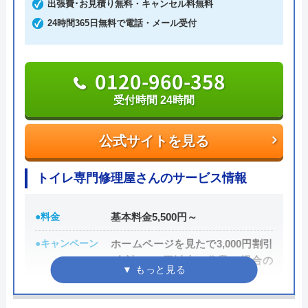
出張費･お見積り無料・キャンセル料無料
わかりやすい料金設定や丁寧な対応が好評で、取付
24時間365日無料で電話・メール受付
工事の場合は3年保証も付いているのでより安心で
す。
0120-960-358
0120-492-315
受付時間 24時間
受付時間 24時間
公式サイトを見る
公式サイトを見る
トイレ専門修理屋さんのサービス情報
ひろしま水道職人の基本情報
●料金
基本料金5,500円～
運営会社
株式会社N-Vision
●キャンペーン
ホームページを見たで3,000円割引
代表者
中村信幸
(合計8,000円以上の作業の場合の
み)
創業・設立
平成24 年11 月設立
●駆けつけ時間
最短30分