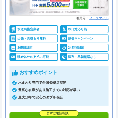
引用元：
イースマイル
水道局指定業者
即日対応可能
出張・見積もり無料
割引キャンペーン
365日対応
24時間対応
現金以外の支払い可能
深夜・早朝割増なし
おすすめポイント
水まわり専門で全国45拠点展開
豊富な在庫があり施工までの対応が早い
最大10年で安心のダブル保証
まずは電話相談！