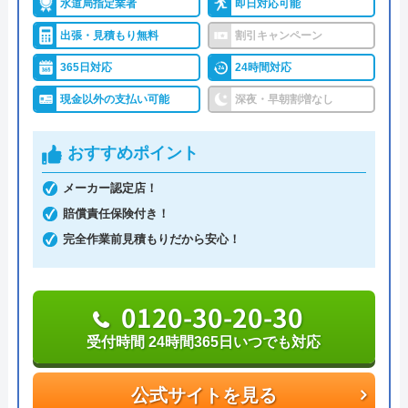
水道局指定業者
即日対応可能
うまい棒エビマヨ
体制で受けつけています。現場に一番近いスタッフ
2 か月前
出張・見積もり無料
割引キャンペーン
を手配するので、早ければわずか10分～20分で駆け
つけてくれます。累計36万件を突破する実績がある
365日対応
24時間対応
ので、安心して依頼できるでしょう。
現金以外の支払い可能
深夜・早朝割増なし
スムーズに対応して頂けて助かりました。ト
イレの交換部分もその都度言って下さって助
トイレのトラブルは「つまり」「水が出ない」「水
おすすめポイント
かりました。
漏れ」「水が止まらない」などの症状に対応。作業
メーカー認定店！
料金が1万円を超えた場合に利用できるホームペー
賠償責任保険付き！
ジ限定クーポンを実施中なので、お電話の際に「限
完全作業前見積もりだから安心！
定クーポン割引を使用したい」と伝えましょう。
0120-937-419
0120-30-20-30
受付時間 24時間
Googleクチコミを見る
受付時間 24時間365日いつでも対応
公式サイトを見る
公式サイトを見る