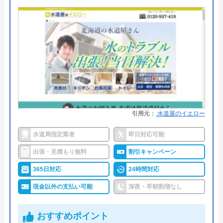
●出張見積もり
出張見積もり無料
※クチコミの内容について
●支払い方法
現金、銀行振込、クレジットカー
ド、コンビニ後払い、QR決済
マイ箸毎日外食ボーイ
●累計実績
施工実績30万件を達成
2 か月前
●保証・保険
修理に応じて1～3年の無料点検、
無料保証を用意
元加盟店です。嫌味なことを言ってくる嫌な
詳細は公式HPでご確認ください
引用元：
水道屋のイエロー
社員の巣窟です。女性社員はまともですが、
男性社員の対応は最悪です。社員としての給
水道局指定業者
即日対応可能
株式会社クリーンライフがおすすめの理由
与の低さと加盟店の会社の利益と、比較され
出張・見積もり無料
割引キャンペーン
クリーンライフは年中無休で、最短30分駆けつけ、
て嫌味を言ってくる始末でした。今でも残存
休日・深夜も出張費無料などのサービスを売りにし
365日対応
24時間対応
してる加盟店同士も含め陰口言いまくってま
ています。
す。 お陰様で、他社と連携して自社集客も
現金以外の支払い可能
深夜・早朝割増なし
安定して早や3年。安定集客万歳です🙌 手数
指定給水装置工事事業者（水道局指定工事店）で下
料率で悩む加盟店さん、早く見切りと付ける
おすすめポイント
Googleクチコミを見る