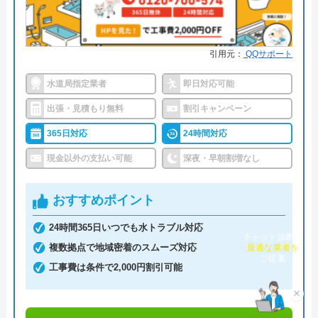
●累計実績
―
●保証・保険
最大5年の無料保証PL保険賠償責
引用元：
QQサポート
任保険
水道局指定業者
即日対応可能
詳細は公式HPでご確認ください
出張・見積もり無料
割引キャンペーン
広島水道センターがおすすめの理由
365日対応
24時間対応
広島水道センターは、広島県内全域を対象エリアと
現金以外の支払い可能
深夜・早朝割増なし
する、蛇口などの給水工事、排水工事や排水管のメ
ンテナンスをはじめ水回りのさまざまな修理や工事
おすすめポイント
を行う会社です。ほぼ全域である22の市町の水道局
24時間365日いつでも水トラブル対応
指定工事店として認可を受けており、県北部や宮
チャット診断で
最適な業者を
複数拠点で地域密着のスムーズ対応
島、阿多田島、因島、向島、生口島、似島といった
ご提案
工事費は条件で2,000円割引可能
離島へも対応しています。
×
受付は24時間365日いつでも可能で、早ければ20分