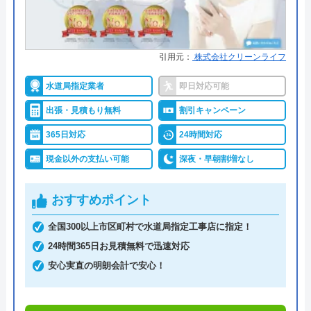
数が398万件と、非常に多くの人から頼りにされて
いる業者です。水回りに限らず約150品目のお家の
トラブルに対応しておりますので、お住まいのトラ
引用元：
株式会社クリーンライフ
ブルならなんでも相談できます。
水道局指定業者
即日対応可能
出張・見積もり無料
割引キャンペーン
明朗会計で、見積もり後の追加費用は一切ありませ
んので、悪徳業者によくある高額請求の被害に遭う
365日対応
24時間対応
ことはないでしょう。また、何かあったときに使え
現金以外の支払い可能
深夜・早朝割増なし
るクーリングオフを採用しているところも安心で
す。見積もり・キャンセル料は無料ですし、相見積
おすすめポイント
もりをする際にも利用したい業者です。
全国300以上市区町村で水道局指定工事店に指定！
24時間365日お見積無料で迅速対応
0120-002-513
安心実直の明朗会計で安心！
受付時間 24時間