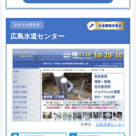
超えた場合）
株式会社クリーンライフの基本情報
●駆けつけ時間
早ければ10分～20分
運営会社
株式会社クリーンライフ
●受付時間
24時間
おすすめ業者⑪
代表者
元村祐次
広島水道センター
●定休日
なし（年中無休）
所在地
〒564-0052
●出張見積もり
―
大阪府吹田市広芝町6-10
●支払い方法
クレジットカード銀行振込（社員
対応エリア
全国
対応時）
●累計実績
累計実績36万件
株式会社クリーンライフのクチコ
●保証・保険
―
ミ on
詳細は公式HPでご確認ください
4.8
（
410
件のクチコミ）
※クチコミの内容について
水道屋のイエローがおすすめの理由
引用元：
広島水道センター
水道屋のイエローは、水のトラブルを24時間365日