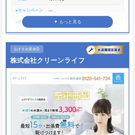
●キャンペーン
―
●駆けつけ時間
最短30分
●受付時間
24時間
●定休日
年中無休
おすすめ業者⑨
●出張見積もり
出張見積もり無料
株式会社クリーンライフ
●支払い方法
現金、クレジットカード
●累計実績
修理実績119万件
●保証・保険
―
詳細は公式HPでご確認ください
水110番がおすすめの理由
水110番を運営しているサイトの累計の問い合わせ