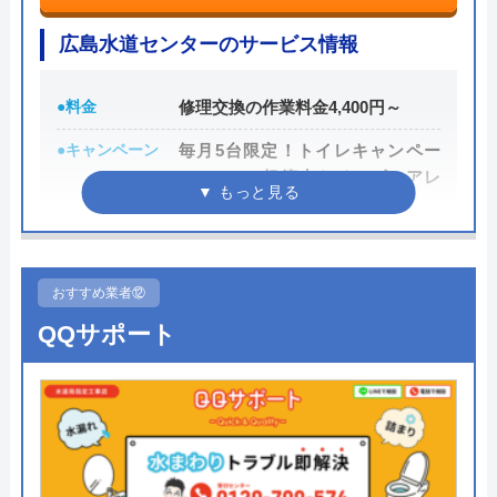
水道屋のイエローの基本情報
広島水道センターのサービス情報
運営会社
水道屋のイエロー
●料金
修理交換の作業料金4,400円～
代表者
藤田 和彦
●キャンペーン
毎月5台限定！トイレキャンペー
所在地
〒252-0142
ン TOTO超節水トイレピュアレ
神奈川県相模原市緑区元橋本町11-33
ストQRが処分費込で8万円台～
●駆けつけ時間
20～60分での対応を目指します。
対応エリア
全国
●受付時間
24時間365日いつでも対応。
おすすめ業者⑫
QQサポート
●定休日
―
●出張見積もり
出張見積もり無料※作業がある場
合は出張費別途3,240円頂戴致しま
す
●支払い方法
現金、クレジットカード