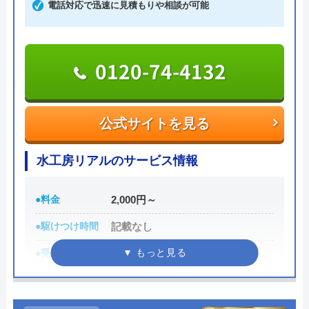
グローバルメンテナンスのクチコ
電話対応で迅速に見積もりや相談が可能
ミ on
3
（
4
件のクチコミ）
0120-74-4132
※クチコミの内容について
公式サイトを見る
R F
1 か月前
水工房リアルのサービス情報
●料金
2,000円～
リフォーム依頼しました、工事漏れありま
す。 工事終わったあと、連絡取れなくなり
●駆けつけ時間
記載なし
ました。 困ってます。オススメできない業
●受付時間
記載なし
者です。
●定休日
記載なし
●累計実績
記載なし