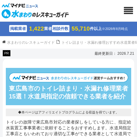
1,422
55,710
掲載業者
業者
相談件数
件以上
※2026年8月時点
水まわりのレスキューガイド
トイレ詰まり・水漏れ修理おすすめ水道業者
PR
最終更新日： 2026.7.21
東広島市のトイレ詰まり・水漏れ修理業者
15選！水道局指定の信頼できる業者を紹介
◆本ページはアフィリエイトプログラムによる収益を得ています。
トイレの故障で東広島市対応の業者探しをしている方に、指定給
水装置工事事業者に依頼することをおすすめします。水道局指定
工事店ともいわれており適切な工事ができる業者として水道局で