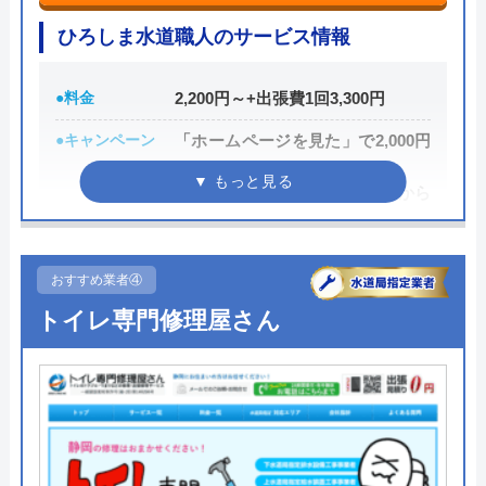
ちなみに、電話で連絡した際に「サイトを見た」と
イースマイルさんに依頼して大正解でした！
伝えると作業料金が2,000円割引になるWEB割があ
ひろしま水道職人のサービス情報
連絡後すぐに駆けつけてくださり、あっとい
りますので、相談する際は必ず電話で相談し、その
う間に解決。スタッフの方も非常に丁寧で、
際には必ず「サイトを見た」と伝えましょう。
●料金
2,200円～+出張費1回3,300円
安心して任せられました。これでまた快適に
使えます。迅速な対応に心から感謝します！
まずは電話相談！
●キャンペーン
「ホームページを見た」で2,000円
0120-221-611
OFF
新規限定シルバー割 作業料金から
受付時間 24時間 年中無休
10%引き
Googleクチコミを見る
公式サイトを見る
●駆けつけ時間
最短30分
おすすめ業者④
●受付時間
24時間
トイレ専門修理屋さん
ハウスラボホームの基本情報
●定休日
年中無休
運営会社
株式会社ハウスラボ
●出張見積もり
出張見積もり無料
代表者
勝島崇裕
●支払い方法
現金・銀行振込・各種クレジット
カード・コンビニ後払い・QR決済
創業・設立
2024年11月設立