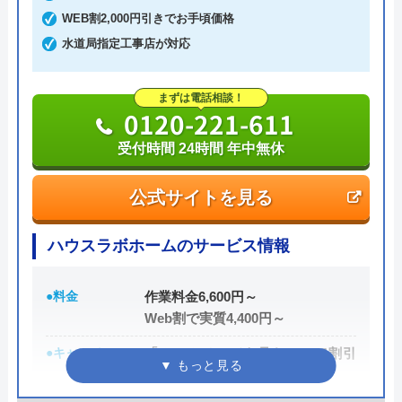
ても割増料金がかからず、作業が始まるまでは一切
WEB割2,000円引きでお手頃価格
費用がかからないかなり信頼できる業者です。
水道局指定工事店が対応
実績も豊富で、スタッフの研修にも力を入れている
まずは電話相談！
ため技術力はもちろん接客もよく、トイレや排水
0120-221-611
管、給湯器や蛇口の修理交換まで水回りのことなら
受付時間 24時間 年中無休
何でも相談できます。
公式サイトを見る
電話で「ホームページを見た」と伝えるだけで3,000
円割引なので、相談する際は電話で相談し、忘れず
ハウスラボホームのサービス情報
に伝えるようにしましょう。
●料金
作業料金6,600円～
ちなみに、依頼せずとも見積もりにはお金はかから
Web割で実質4,400円～
ないので、相見積もりの際は必ず相談しておきたい
●キャンペーン
「ホームページを見た！」で割引
業者の一つです。
2,000円
イースマイルの詳細ページはこちら