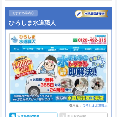
●駆けつけ時間
最短20分
まずは電話相談！
0120-091-026
●受付時間
24時間
おすすめ業者③
受付時間 24時間
ひろしま水道職人
●定休日
年中無休
●出張見積もり
出張・見積もり無料
公式サイトを見る
●支払い方法
現金、クレジットカード、コンビ
ニ後払い、QRコード決済
イースマイルの基本情報
●累計実績
提携先は大手企業との法人契約多
運営会社
株式会社イースマイル
数
代表者
島村禮孝
●保証・保険
商品保証最長10年・施工保証最長5
年
創業・設立
1992年6月1日創立
詳細は公式HPでご確認ください
所在地
〒542-0066
大阪府大阪市中央区瓦屋町3丁目7-3 イ
引用元：
ひろしま水道職人
ハウスラボホームがおすすめの理由
ースマイルビル
水道局指定業者
即日対応可能