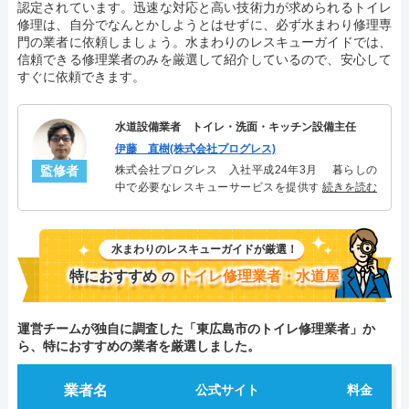
認定されています。迅速な対応と高い技術力が求められるトイレ
修理は、自分でなんとかしようとはせずに、必ず水まわり修理専
門の業者に依頼しましょう。水まわりのレスキューガイドでは、
信頼できる修理業者のみを厳選して紹介しているので、安心して
すぐに依頼できます。
水道設備業者 トイレ・洗面・キッチン設備主任
伊藤 直樹(株式会社プログレス)
監修者
株式会社プログレス 入社平成24年3月 暮らしの
中で必要なレスキューサービスを提供する株式会社
続きを読む
プログレスにてトイレ・洗面・キッチン周りの設備
主任を担当。水回り業務に8年従事し、累計3000件の
トイレ・洗面・キッチン関連のトラブルを解決。多
水まわりのレスキューガイドが厳選！
くのお客様に信頼される「トイレ・洗面・キッチ
ン」のスペシャリスト。
特におすすめ
トイレ修理業者・水道屋
の
運営チームが独自に調査した「東広島市のトイレ修理業者」か
ら、特におすすめの業者を厳選しました。
業者名
公式サイト
料金