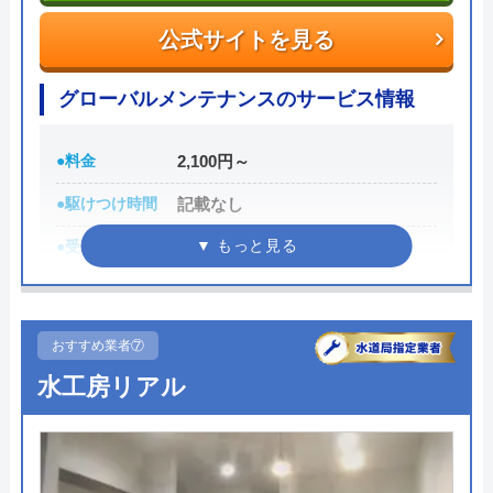
0120-776-044
公式サイトを見る
受付時間 24時間
Googleクチコミを見る
グローバルメンテナンスのサービス情報
公式サイトを見る
●料金
2,100円～
街角水道工事相談所の基本情報
●駆けつけ時間
記載なし
運営会社
トラベルブック株式会社
●受付時間
24時間
代表者
長田龍
●定休日
年中無休
創業・設立
2014年5月
●累計実績
記載なし
おすすめ業者⑦
所在地
〒102-0074
詳細は公式HPでご確認ください
水工房リアル
東京都千代田区九段南2-4-11 パシフィ
ックスクエア九段南9F
グローバルメンテナンスがおすすめの理由
対応エリア
全国
グローバルメンテナンスは近畿、東海、関東、中