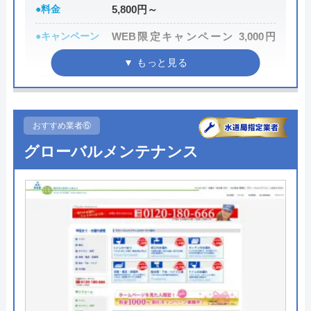
受付時間 24時間
●料金
5,800円～
●キャンペーン
WEB限定キャンペーン 3,000円
公式サイトを見る
OFF
●駆けつけ時間
最短30分
トイレ専門修理屋さんの基本情報
●受付時間
24時間
運営会社
エバーリンクス株式会社
おすすめ業者⑥
●定休日
年中無休
代表者
松本英隆
グローバルメンテナンス
●出張見積もり
出張・見積無料
創業・設立
2009年10月設立
●支払い方法
現金・銀行振込・クレジットカー
所在地
〒231-0058
ド・コンビニ払い
神奈川県横浜市中区弥生町2-17ストー
●累計実績
―
クタワー大通り公園Ⅰ-2F
●保証・保険
PL保険加入
対応エリア
全国(一部都道府県を除く)
詳細は公式HPでご確認ください