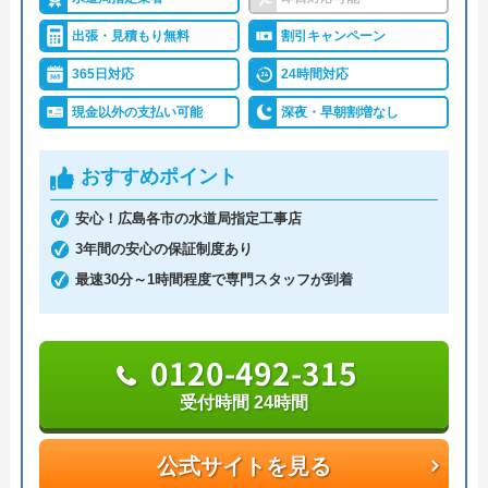
ハウスラボホームは全国各地に拠点を構えている水
対応エリア
39都道府県
道修理業者です。トイレ、キッチン、浴室などの水
出張・見積もり無料
割引キャンペーン
対応エリア詳
東広島市のトイレ詰まり・水漏れ修理
まわりトラブル全般に対応しており、作業料金が
365日対応
24時間対応
細
は町の水道屋イースマイル｜水道局指
6,600円からとお手頃価格で提供をしています。
定店
現金以外の支払い可能
深夜・早朝割増なし
万が一、水まわりに問題が発生した場合は、最短20
おすすめポイント
イースマイルのクチコミ on
分でお客様の元にスタッフが駆けつけます。出張見
積もりキャンセルは0円、深夜早朝でも割増料金は
安心！広島各市の水道局指定工事店
4.1
（
198
件のクチコミ）
一切ありません。業務や知識の習得のために厳しい
3年間の安心の保証制度あり
※クチコミの内容について
自社研修を実施しているため、技術には問題ないよ
最速30分～1時間程度で専門スタッフが到着
うです。
りえP
0120-492-315
トラブルの原因や作業例などが分かりやすく記載さ
2 か月前
れており、依頼の際も安心できますね。候補のひと
受付時間 24時間
つにしてみてください。
公式サイトを見る
トイレが詰まって本当に困っていましたが、