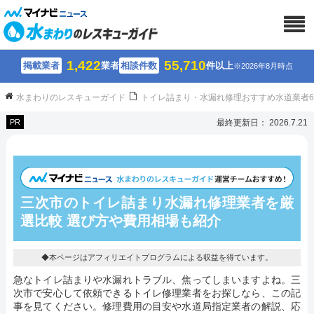
1,422
55,710
掲載業者
業者
相談件数
件以上
※2026年8月時点
水まわりのレスキューガイド
トイレ詰まり・水漏れ修理おすすめ水道業者
PR
最終更新日： 2026.7.21
三次市のトイレ詰まり水漏れ修理業者を厳
選比較 選び方や費用相場も紹介
◆本ページはアフィリエイトプログラムによる収益を得ています。
急なトイレ詰まりや水漏れトラブル、焦ってしまいますよね。三
次市で安心して依頼できるトイレ修理業者をお探しなら、この記
事を見てください。修理費用の目安や水道局指定業者の解説、応