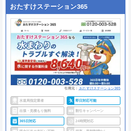
おたすけステーション365
●定休日
―
●出張見積もり
出張見積もり無料※作業がある場
合は出張費別途3,240円頂戴致しま
す
●支払い方法
現金、クレジットカード
●累計実績
―
●保証・保険
最大5年の無料保証PL保険賠償責
任保険
詳細は公式HPでご確認ください
引用元：
おたすけステーション365
水道局指定業者
即日対応可能
広島水道センターがおすすめの理由
出張・見積もり無料
割引キャンペーン
広島水道センターは、広島県内全域を対象エリアと
する、蛇口などの給水工事、排水工事や排水管のメ
365日対応
24時間対応
ンテナンスをはじめ水回りのさまざまな修理や工事