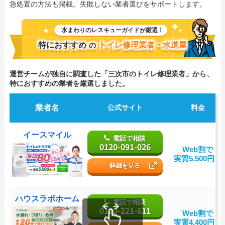
急処置の方法も掲載。失敗しない業者選びをサポートします。
水まわりのレスキューガイドが厳選！
特におすすめ
トイレ修理業者・水道屋
の
運営チームが独自に調査した「三次市のトイレ修理業者」から、
特におすすめの業者を厳選しました。
業者名
公式サイト
料金
イースマイル
電話で相談
0120-091-026
Web割で
実質5,500円～
詳細を見る
ハウスラボホーム
電話で相談
0120-221-611
Web割で
実質4,400円～