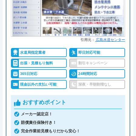
け付けしており、最短15分で駆けつけてくれます。
病院メンテナンスにも携わっており、専門知識や技
術への信頼性が高いです。
事前見積もりを徹底しており、金額に納得してから
引用元：
広島水道センター
作業を依頼できます。早朝・深夜の料金割増はな
水道局指定業者
即日対応可能
く、見積もりや出張料も無料なので、急なトラブル
でも気兼ねなく相談可能です。また、見積もり時に
出張・見積もり無料
割引キャンペーン
「Webを見た」と申告すると、Web割で20%割引に
365日対応
24時間対応
なります。
現金以外の支払い可能
深夜・早朝割増なし
支払い方法にコンビニ後払いも選べるので、急な出
おすすめポイント
費で手持ちがなくても修理が可能です。他にも、ク
レジットカード払いや楽天ペイも利用でき、都合の
メーカー認定店！
良い方法で支払えます。
賠償責任保険付き！
完全作業前見積もりだから安心！