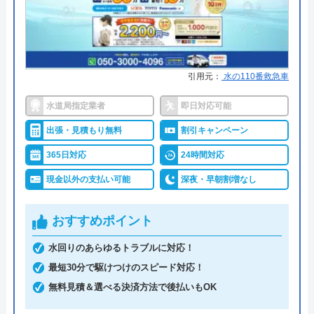
●累計実績
提携先は大手企業との法人契約多
運営会社
株式会社イースマイル
数
代表者
島村禮孝
●保証・保険
商品保証最長10年・施工保証最長5
年
創業・設立
1992年6月1日創立
引用元：
水の110番救急車
詳細は公式HPでご確認ください
所在地
〒542-0066
水道局指定業者
即日対応可能
大阪府大阪市中央区瓦屋町3丁目7-3 イ
出張・見積もり無料
割引キャンペーン
ハウスラボホームがおすすめの理由
ースマイルビル
365日対応
24時間対応
ハウスラボホームは全国各地に拠点を構えている水
対応エリア
39都道府県
現金以外の支払い可能
深夜・早朝割増なし
道修理業者です。トイレ、キッチン、浴室などの水
対応エリア詳
三次市のトイレ詰まり・水漏れ修理は
まわりトラブル全般に対応しており、作業料金が
細
町の水道屋イースマイル｜水道局指定
おすすめポイント
6,600円からとお手頃価格で提供をしています。
店
水回りのあらゆるトラブルに対応！
万が一、水まわりに問題が発生した場合は、最短20
最短30分で駆けつけのスピード対応！
イースマイルのクチコミ on
分でお客様の元にスタッフが駆けつけます。出張見
無料見積＆選べる決済方法で後払いもOK
積もりキャンセルは0円、深夜早朝でも割増料金は
4.1
（
198
件のクチコミ）