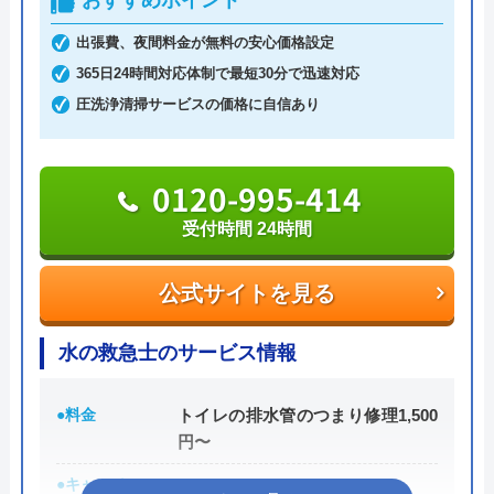
おすすめポイント
や水漏れ修理に対応。受付時間は7:00～22:00です。
出張費、夜間料金が無料の安心価格設定
365日年中無休で営業しているので、週末や祝日で
365日24時間対応体制で最短30分で迅速対応
も依頼が可能です。電話を掛けると、受付から最短
圧洗浄清掃サービスの価格に自信あり
30分で駆けつけてくれます。排水管のつまり、あふ
れなど、急なトラブルが発生しても迅速に対応して
くれます。
0120-995-414
受付時間 24時間
「WEBを見た」と伝えれば、料金から1,000円割引
に。例えば排水管の修理見積は0円。排水管修理費
公式サイトを見る
用は2,200円～。業界最安値に挑戦しているので、良
心的な価格です。
水の救急士のサービス情報
急なトラブルで持ち合わせがないという場合でも、
●料金
トイレの排水管のつまり修理1,500
クレジットカード決済、銀行支払い、コンビニでの
円〜
支払いにも対応しているので安心してください。
●キャンペーン
―