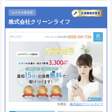
代表者
中村信幸
●定休日
年中無休
おすすめ業者⑩
創業・設立
平成24 年11 月設立
●出張見積もり
出張見積もり無料
株式会社クリーンライフ
所在地
〒730-0045
●支払い方法
現金、クレジットカード、銀行振
広島県広島市中区鶴見町8-57
込
●累計実績
―
対応エリア
広島県全域
●保証・保険
無料保証あり
ひろしま水道職人のクチコミ on
詳細は公式HPでご確認ください
4.1
（
63
件のクチコミ）
ミズラックがおすすめの理由
※クチコミの内容について
ミズラックは全国の水道トラブルに対応している水
道修理業者です。
栗田裕子
引用元：
株式会社クリーンライフ
1 年前
全国各署の営業所の中から現場に一番近いスタッフ