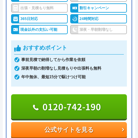
問い合わせから駆けつけまで最短30分というスピー
出張・見積もり無料
割引キャンペーン
ドの速さが強みの一つであり、今すぐにトラブルを
365日対応
24時間対応
解決したいという人におすすめです。
作業はお見積もり金額の了承を得てから着工とな
現金以外の支払い可能
深夜・早朝割増なし
り、追加費用は発生しないので安心して依頼するこ
とができます。
おすすめポイント
事前見積で納得してから作業を依頼
0120-995-414
深夜早朝の割増なし見積もりや出張料も無料
受付時間 24時間
年中無休、最短15分で駆けつけ可能
公式サイトを見る
0120-742-190
水の救急士の基本情報
運営会社
UberHouse株式会社
公式サイトを見る
代表者
田中恵一