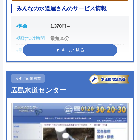
みんなの水道屋さんのサービス情報
創業・設立
平成22年10月28日設立
所在地
〒812-0892
●料金
1,370円～
福岡県 福岡県福岡市博多区東那珂2-
●駆けつけ時間
最短15分
18-21-1F
●受付時間
24時間
対応エリア
全国対応
●定休日
年中無休
●累計実績
数多くの病院メンテナンスに関わ
おすすめ業者⑥
っている
広島水道センター
詳細は公式HPでご確認ください
みんなの水道屋さんがおすすめの理由
みんなの水道屋さんは、基本料金1,370円から水道修
理を行っている水道局指定業者です。年中無休で受