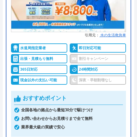
施工実績30万件を達成
●保証・保険
修理に応じて1～3年の無料点検、
無料保証を用意
詳細は公式HPでご確認ください
引用元：
水の生活救急車
水道局指定業者
即日対応可能
株式会社クリーンライフがおすすめの理由
出張・見積もり無料
割引キャンペーン
クリーンライフは年中無休で、最短30分駆けつけ、
休日・深夜も出張費無料などのサービスを売りにし
365日対応
24時間対応
ています。
現金以外の支払い可能
深夜・早朝割増なし
指定給水装置工事事業者（水道局指定工事店）で下
おすすめポイント
請けに依頼することなく自社でしっかりと教育や研
全国各地の拠点から最短30分で駆けつけ
修を受けた有資格者のスタッフが対応してくれるの
お問い合わせからお見積りまで全て無料
で安心です。
業界最大級の実績で安心