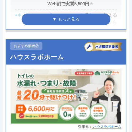
Web割で実質5,500円～
●キャンペーン
「ホームページを見た」と伝える
だけで、WEB割で作業料金から
3,000円割引！
●駆けつけ時間
最短20分
おすすめ業者②
●受付時間
24時間
ハウスラボホーム
●定休日
年中無休
●出張見積もり
出張・見積もり無料
●支払い方法
現金、銀行振込、モバイル、後払
い決済、クレジットカード
●累計実績
年間25万件、累計500万件の修理交
換実績
●保証・保険
工事保証12年・商品保証10年(最
引用元：
ハウスラボホーム
大)