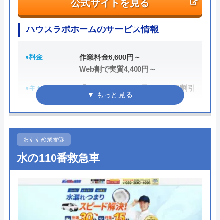
公式サイトを見る
電話で「ホームページを見た」と伝えるだけで3,000
円割引なので、相談する際は電話で相談し、忘れず
ハウスラボホームのサービス情報
に伝えるようにしましょう。
●料金
作業料金6,600円～
ちなみに、依頼せずとも見積もりにはお金はかから
Web割で実質4,400円～
ないので、相見積もりの際は必ず相談しておきたい
●キャンペーン
「ホームページを見た！」で割引
業者の一つです。
2,000円
イースマイルの詳細ページはこちら
●駆けつけ時間
最短20分
まずは電話相談！
0120-091-026
●受付時間
24時間
おすすめ業者③
受付時間 24時間
水の110番救急車
●定休日
年中無休
●出張見積もり
出張・見積もり無料
公式サイトを見る
●支払い方法
現金、クレジットカード、コンビ
ニ後払い、QRコード決済
イースマイルの基本情報