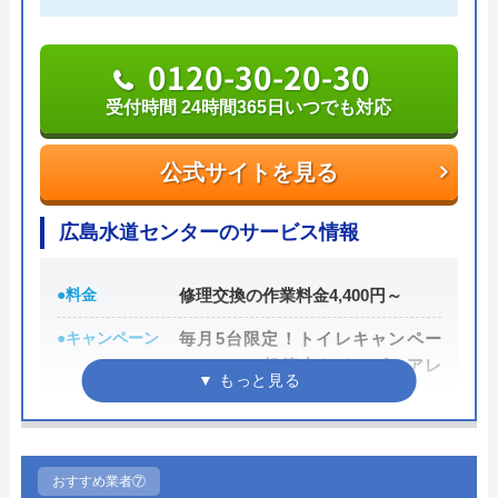
0120-742-190
0120-30-20-30
受付時間 24時間365日いつでも対応
公式サイトを見る
公式サイトを見る
広島水道センターのサービス情報
●料金
修理交換の作業料金4,400円～
●キャンペーン
毎月5台限定！トイレキャンペー
ン TOTO超節水トイレピュアレ
ストQRが処分費込で8万円台～
●駆けつけ時間
20～60分での対応を目指します。
●受付時間
24時間365日いつでも対応。
おすすめ業者⑦