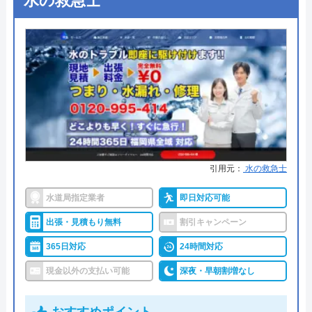
水の救急士
Googleクチコミを見る
公式サイトを見る
●出張見積もり
無料見積り
●支払い方法
カード支払い、コンビニ、銀行支
ハウスラボホームの基本情報
払、後払い
運営会社
株式会社ハウスラボ
●累計実績
問い合わせ数10万件以上（2021年5
月累計）
代表者
勝島崇裕
●保証・保険
取り付け器具には1～5年間のメー
創業・設立
2024年11月設立
カー保証 ※消耗品など一部サービ
引用元：
水の救急士
スを除く。
所在地
〒113-0033
東京都文京区本郷5-1-11
水道局指定業者
即日対応可能
詳細は公式HPでご確認ください
出張・見積もり無料
割引キャンペーン
対応エリア
全国33拠点
水の110番救急車がおすすめの理由
365日対応
24時間対応
対応エリア詳
細
「水の110番救急車」は株式会社RSが運営する水ま
現金以外の支払い可能
深夜・早朝割増なし
わりの緊急対応サービスです。トイレ、お風呂、キ
ッチンなどの蛇口や排水溝・排水口・排水管つまり