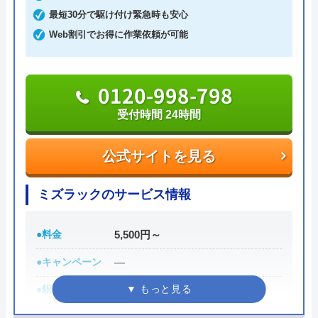
律3,300円で作業ごとに1,100円～（＋材料費）とな
最短30分で駆け付け緊急時も安心
っており、簡単な作業であれば比較的安く依頼でき
Web割引でお得に作業依頼が可能
るでしょう。
0120-998-798
わかりやすい料金設定や丁寧な対応が好評で、取付
工事の場合は3年保証も付いているのでより安心で
受付時間 24時間
す。
公式サイトを見る
0120-492-315
受付時間 24時間
ミズラックのサービス情報
公式サイトを見る
●料金
5,500円～
●キャンペーン
―
ひろしま水道職人の基本情報
●駆けつけ時間
最短30分
運営会社
株式会社N-Vision
●受付時間
24時間