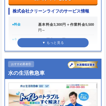
代表者
中山泰将
株式会社クリーンライフのサービス情報
所在地
〒150-0002
東京都渋谷区渋谷2-14-5
●料金
基本料金3,300円＋作業料金5,500
対応エリア
日本全国
円～
●キャンペーン
WEB限定3,000円OFF
※10,000円以上で適用
●駆けつけ時間
最短30分
●受付時間
24時間
おすすめ業者⑪
水の生活救急車
●定休日
年中無休
●出張見積もり
出張見積もり無料
●支払い方法
現金、銀行振込、クレジットカー
ド、コンビニ後払い、QR決済
●累計実績