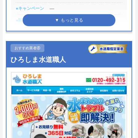
●キャンペーン
―
0120-30-20-30
●駆けつけ時間
―
受付時間 24時間365日いつでも対応
●受付時間
平日8:00〜21:00／土日祝8:00〜
19:00
公式サイトを見る
おすすめ業者⑧
●定休日
年中無休
ひろしま水道職人
広島水道センターの基本情報
●出張見積もり
見積もり無料
●支払い方法
―
運営会社
株式会社上下水道センター
●累計実績
有り
代表者
蔦本幹夫
●保証・保険
―
創業・設立
2003年
詳細は公式HPでご確認ください
所在地
〒733-0812
広島県広島市西区己斐本町2-16-10
おたすけステーション365がおすすめの理由
対応エリア
広島県内