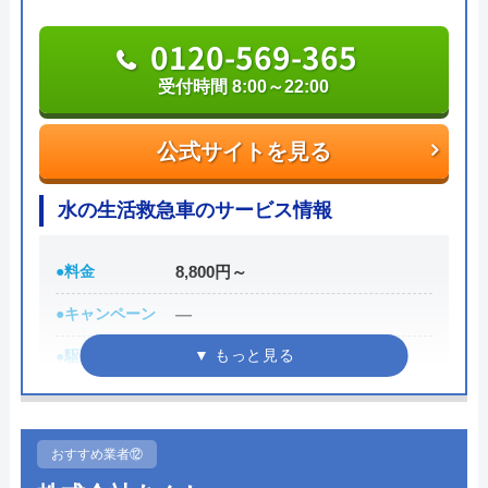
また、見積もり時や施工後などにトラブルが起こっ
た場合には、スタッフから渡されている名刺の裏に
0120-569-365
書かれている番号に電話すれば、各エリアの担当が
受付時間 8:00～22:00
対応してくれます。見積もり無料で、キャンセル料
も不要です。施工前に必ず修理内容と費用を提示
公式サイトを見る
し、施主が納得した上で修理を行います。
水の生活救急車のサービス情報
0120-707-053
受付時間 24時間
●料金
8,800円～
●キャンペーン
―
公式サイトを見る
●駆けつけ時間
最短30分
株式会社クリーンライフの基本情報
●受付時間
8:00-22:00
運営会社
株式会社クリーンライフ
●定休日
年中無休
おすすめ業者⑫
代表者
元村祐次
●出張見積もり
出張見積もり無料