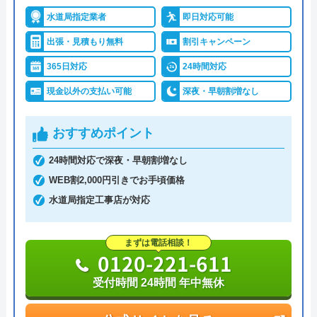
水道局指定業者
即日対応可能
詳細は公式HPでご確認ください
出張・見積もり無料
割引キャンペーン
イースマイルがおすすめの理由
365日対応
24時間対応
現金以外の支払い可能
深夜・早朝割増なし
イースマイルは対応する自治体で適切な工事ができ
ると認められている水道局指定業者です。
おすすめポイント
土日祝日・深夜早朝含む24時間365日、いつ相談し
24時間対応で深夜・早朝割増なし
ても割増料金がかからず、作業が始まるまでは一切
WEB割2,000円引きでお手頃価格
費用がかからないかなり信頼できる業者です。
水道局指定工事店が対応
実績も豊富で、スタッフの研修にも力を入れている
まずは電話相談！
ため技術力はもちろん接客もよく、トイレや排水
0120-221-611
管、給湯器や蛇口の修理交換まで水回りのことなら
受付時間 24時間 年中無休
何でも相談できます。