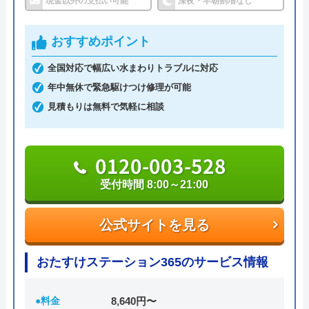
現金以外の支払い可能
深夜・早朝割増なし
を行う会社です。ほぼ全域である22の市町の水道局
指定工事店として認可を受けており、県北部や宮
おすすめポイント
島、阿多田島、因島、向島、生口島、似島といった
全国対応で幅広い水まわりトラブルに対応
離島へも対応しています。
年中無休で緊急駆けつけ修理が可能
見積もりは無料で気軽に相談
受付は24時間365日いつでも可能で、早ければ20分
～60分程度で駆けつけてくれます。現状を確認して
から見積もりが提示されますが、見積もりにかかる
0120-003-528
費用は無料です。もし納得がいかずキャンセルとな
受付時間 8:00～21:00
っても、費用は発生しないため安心して依頼するこ
とができます。
公式サイトを見る
支払いは現金、クレジットカード、銀行振込から選
おたすけステーション365のサービス情報
べます。もし、1ヶ月以内に同じ場所で不具合が再
発した場合、同一作業に関しては1回まで無料で対
●料金
8,640円〜
応してもらえます。