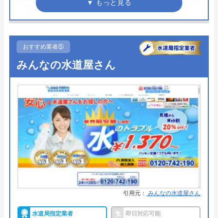
050-3000-4096
●駆けつけ時間
最短30分
受付時間 24時間
●受付時間
24時間
おすすめ業者⑤
●定休日
年中無休
公式サイトを見る
みんなの水道屋さん
●出張見積もり
出張見積もり無料
水の110番救急車の基本情報
●支払い方法
―
運営会社
株式会社JUNコーポレーション
●累計実績
―
●保証・保険
―
代表者
高野祐二
詳細は公式HPでご確認ください
所在地
〒158-0095
東京都世田谷区瀬田二丁目27番3号
水の救急士がおすすめの理由
対応エリア
全国（一部エリアを除く）
引用元：
みんなの水道屋さん
水の救急士は福岡県を主軸に全国で水回りトラブル
の解決にあたっている業者です。
水道局指定業者
即日対応可能