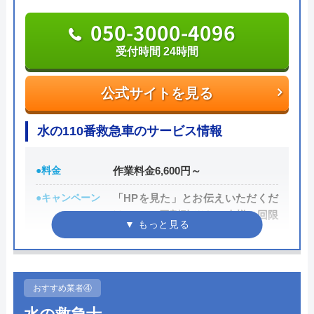
一切ありません。業務や知識の習得のために厳しい
※クチコミの内容について
050-3000-4096
自社研修を実施しているため、技術には問題ないよ
うです。
受付時間 24時間
りえP
トラブルの原因や作業例などが分かりやすく記載さ
2 か月前
公式サイトを見る
れており、依頼の際も安心できますね。候補のひと
つにしてみてください。
水の110番救急車のサービス情報
トイレが詰まって本当に困っていましたが、
ちなみに、電話で連絡した際に「サイトを見た」と
イースマイルさんに依頼して大正解でした！
●料金
作業料金6,600円～
伝えると作業料金が2,000円割引になるWEB割があ
連絡後すぐに駆けつけてくださり、あっとい
●キャンペーン
「HPを見た」とお伝えいただくだ
りますので、相談する際は必ず電話で相談し、その
う間に解決。スタッフの方も非常に丁寧で、
けで1,000円割引 ※お一人様一回限
際には必ず「サイトを見た」と伝えましょう。
安心して任せられました。これでまた快適に
り
使えます。迅速な対応に心から感謝します！
まずは電話相談！
●駆けつけ時間
最短30分
0120-221-611
●受付時間
24時間
おすすめ業者④
受付時間 24時間 年中無休
●定休日
年中無休