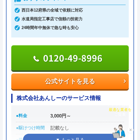
スムーズに対応して頂けて助かりました。ト
西日本12府県の全域で依頼に対応
イレの交換部分もその都度言って下さって助
日本全国の水トラブルに対応している水の生活救急
水道局指定工事店で信頼の技術力
かりました。
車はトイレのみならず洗面所やキッチン、お風呂な
24時間年中無休で急な時も安心
どにも対応してくれる水まわりトラブル解決のスペ
シャリストです。
0120-49-8996
おすすめポイントとしてはこれまでの施工対応実績
は240万件以上と豊富な実績数があり、また最短5分
で業者を手配してくれて最短30分でスピード駆け付
Googleクチコミを見る
公式サイトを見る
けしてくれるところです。
株式会社あんしーのサービス情報
チャット診断で
また、取扱いメーカーに関しても幅広いため、水ま
最適な業者を
ご提案
わりトラブルで困った際には頼りになる業者でしょ
●料金
3,000円～
う。
×
●駆けつけ時間
記載なし
もちろん見積もりは無料ですし、出張・キャンセル