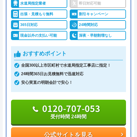
水道局指定業者
即日対応可能
が訪問するので、最短30分で駆け付けてくれます。
出張・見積もり無料
割引キャンペーン
24時間連絡を受け付けているので、緊急のトラブル
修理が終わった後、再発防止のためのアドバ
でも安心してご依頼いただけます。
365日対応
24時間対応
イスもくれて知識も深いんだなと感動しまし
た。 あれ以来、問題なく使用できていま
現金以外の支払い可能
深夜・早朝割増なし
2,000円のWeb割引もあり、お得に作業を依頼でき
す。 ありがとうございました。
るので、忘れずに活用するようにしましょう。
おすすめポイント
0120-998-798
全国300以上市区町村で水道局指定工事店に指定！
24時間365日お見積無料で迅速対応
受付時間 24時間
安心実直の明朗会計で安心！
Googleクチコミを見る
公式サイトを見る
0120-707-053
ミズラックの基本情報
受付時間 24時間
運営会社
株式会社JMC
公式サイトを見る