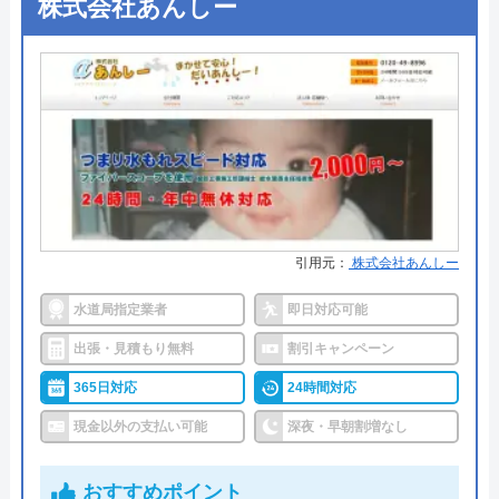
株式会社あんしー
所在地
●支払い方法
〒564-0052
現金、クレジットカード
大阪府吹田市広芝町6-10
●累計実績
施工対応数240万件以上
対応エリア
全国
●保証・保険
―
詳細は公式HPでご確認ください
株式会社クリーンライフのクチコ
ミ on
水の生活救急車がおすすめの理由
引用元：
株式会社あんしー
4.8
（
410
件のクチコミ）
拠点数2270店舗と日本全国に拠点を構え、年中無休
※クチコミの内容について
で対応をしています。日中はコールセンターにて問
水道局指定業者
即日対応可能
い合わせ受付をしてくれるので、すぐに相談ができ
出張・見積もり無料
割引キャンペーン
水トラブルの不安もすぐに解消できます。
うまい棒エビマヨ
365日対応
24時間対応
2 か月前
現金以外の支払い可能
深夜・早朝割増なし
調整作業のみであれば8,800円～と明朗会計。問い合
わせから見積もりまですべて無料でできるので、ま
おすすめポイント
ずは電話相談をしてみることをおすすめします。