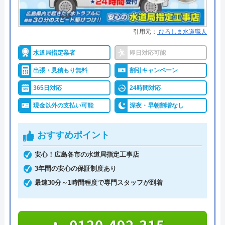
おたすけステーション365は、株式会社リマドが運
営する年中無休体制で緊急駆けつけ修理をおこなう
広島水道センターのクチコミ on
引用元：
ひろしま水道職人
水まわりトラブル解決のサービスです。
4.6
（
117
件のクチコミ）
水道局指定業者
即日対応可能
全国統一価格で、北は北海道から南は熊本県まで対
※クチコミの内容について
出張・見積もり無料
割引キャンペーン
応します。
365日対応
24時間対応
* Peco
見積もりは無料ですので、まずはお電話でご相談く
現金以外の支払い可能
深夜・早朝割増なし
3 か月前
ださい。
おすすめポイント
0120-003-528
安心！広島各市の水道局指定工事店
他業者さんの見積もりが高すぎたので、相見
受付時間 8:00～21:00
3年間の安心の保証制度あり
積もりをお願いしました。分かりやすく配管
最速30分～1時間程度で専門スタッフが到着
の説明などして頂けて、不要な作業はお勧め
公式サイトを見る
されなかったのが良かったです。次回もお願
いしたいです。
おたすけステーション365の基本情報