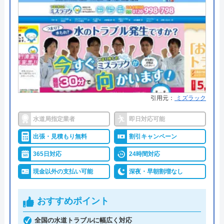
●出張見積もり
出張見積もり無料
●支払い方法
現金・銀行振込・各種クレジット
カード・コンビニ後払い・QR決済
●累計実績
―
●保証・保険
施工日から3年間の保証制度
引用元：
ミズラック
詳細は公式HPでご確認ください
水道局指定業者
即日対応可能
ひろしま水道職人がおすすめの理由
出張・見積もり無料
割引キャンペーン
地域密着型の業者で、依頼から最短30分・遅くとも
365日対応
24時間対応
1時間以内に現場に駆けつけてくれます。広島市水
現金以外の支払い可能
深夜・早朝割増なし
道局指定給水装置工事事業者で、市内全域・年中無
休で対応してくれます。
おすすめポイント
見積料金・キャンセル料は0円です。出張料金は一
全国の水道トラブルに幅広く対応