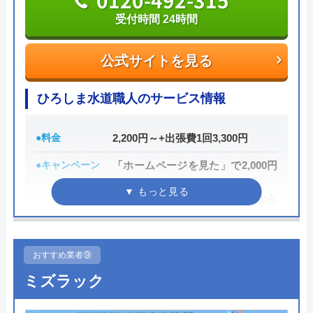
0120-492-315
受付時間 24時間
運営会社
株式会社リマド
公式サイトを見る
代表者
長谷川 祐貴
Googleクチコミを見る
創業・設立
2000年 6月
ひろしま水道職人のサービス情報
所在地
〒491-0813
愛知県一宮市千秋町町屋字宮浦6番地
●料金
2,200円～+出張費1回3,300円
●キャンペーン
「ホームページを見た」で2,000円
対応エリア
23都道府県
OFF
新規限定シルバー割 作業料金から
10%引き
●駆けつけ時間
最短30分
おすすめ業者⑨
●受付時間
24時間
ミズラック
●定休日
年中無休