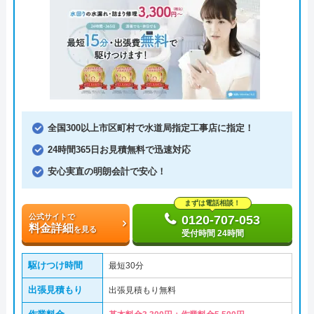
全国300以上市区町村で水道局指定工事店に指定！
24時間365日お見積無料で迅速対応
安心実直の明朗会計で安心！
まずは電話相談！
公式サイトで
0120-707-053
料金詳細
を見る
受付時間 24時間
駆けつけ時間
最短30分
出張見積もり
出張見積もり無料