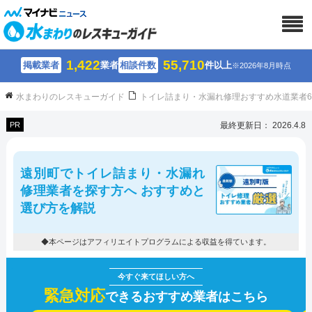
1,422
55,710
掲載業者
業者
相談件数
件以上
※2026年8月時点
水まわりのレスキューガイド
トイレ詰まり・水漏れ修理おすすめ水道業者
PR
最終更新日： 2026.4.8
遠別町でトイレ詰まり・水漏れ
修理業者を探す方へ おすすめと
選び方を解説
◆本ページはアフィリエイトプログラムによる収益を得ています。
緊急対応
できるおすすめ業者はこちら