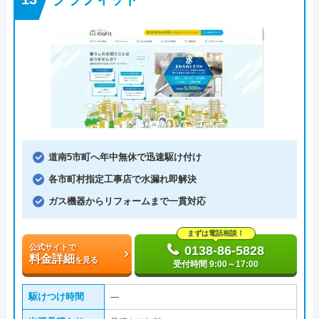
道南5市町へ年中無休で迅速駆け付け
各市町村指定工事店で水漏れ即解決
ガス機器からリフォームまで一貫対応
まずは電話相談！
公式サイトで
0138-86-5828
料金詳細
を見る
受付時間 9:00～17:00
駆けつけ時間
―