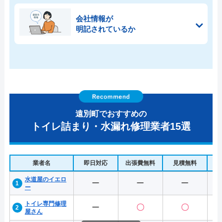
会社情報が
明記されているか
遠別町でおすすめの
トイレ詰まり・水漏れ修理業者15選
業者名
即日対応
出張費無料
見積無料
水
水道屋のイエロ
ー
ー
ー
ー
トイレ専門修理
ー
〇
〇
屋さん