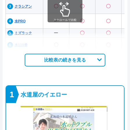
〇
〇
〇
クラシアン
スクロールで比較
ー
〇
〇
水PRO
ー
〇
〇
ミズラック
〇
〇
〇
水110番
比較表の続きを見る
水道屋のイエロー