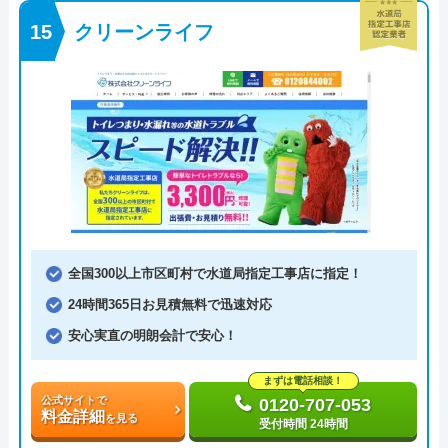
クリーンライフ
全国300以上市区町村で水道局指定工事店に指定！
24時間365日お見積無料で迅速対応
安心実直の明朗会計で安心！
まずは電話相談！
公式サイトで
0120-707-053
料金詳細
を見る
受付時間 24時間