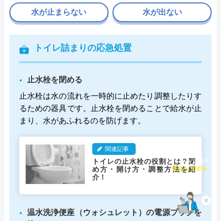
水が止まらない
水が出ない
トイレ詰まりの応急処置
止水栓を閉める
止水栓は水の流れを一時的に止めたり調整したりす
るための器具です。止水栓を閉めることで給水が止
まり、水があふれるのを防げます。
関連記事
トイレの止水栓の役割とは？閉
チャット診断で
め方・開け方・調整方法を紹
最適な業者を
介！
ご提案
×
温水洗浄便座（ウォシュレット）の電源プラグを