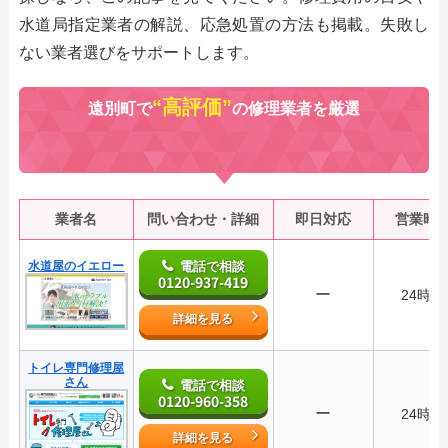
水道局指定業者の解説、応急処置の方法も掲載。失敗し
ない業者選びをサポートします。
“高評価”
遠別町で
の修理業者を厳選
業者名
問い合わせ・詳細
即日対応
営業時
水道屋のイエロー
電話で相談
0120-937-419
ー
24時間
詳細を見る
トイレ専門修理屋
さん
電話で相談
0120-960-358
ー
24時間
詳細を見る