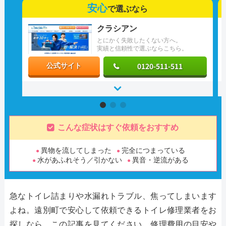
安心
で選ぶなら
クラシアン
とにかく失敗したくない方へ。
実績と信頼性で選ぶならこちら。
0120-511-511
公式サイト
こんな症状はすぐ依頼をおすすめ
異物を流してしまった
完全につまっている
水があふれそう／引かない
異音・逆流がある
急なトイレ詰まりや水漏れトラブル、焦ってしまいます
よね。遠別町で安心して依頼できるトイレ修理業者をお
探しなら、この記事を見てください。修理費用の目安や