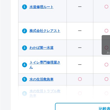
ー
〇
水道修理ルート
株式会社クレアスト
ー
〇
わかば第一水道
ー
〇
ス
トイレ専門修理屋さ
ー
〇
ん
〇
〇
水の生活救急車
水の生活トラブル救
〇
〇
急車
比較