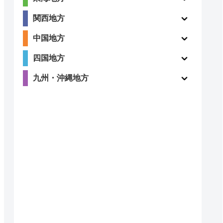
3.5
関西地方
〇
（13件）
中国地方
四国地方
九州・沖縄地方
〇
ー