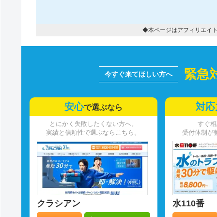
◆本ページはアフィリエイ
緊急
安心
対応
で選ぶなら
とにかく失敗したくない方へ。
すぐ相
実績と信頼性で選ぶならこちら。
受付体制が
クラシアン
水110番