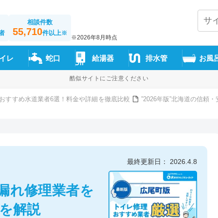
相談件数
55,710
者
件以上
※
※2026年8月時点
イレ
蛇口
給湯器
排水管
お風
酷似サイトにご注意ください
おすすめ水道業者6選！料金や詳細を徹底比較
”2026年版”北海道の信
最終更新日： 2026.4.8
漏れ修理業者を
方を解説