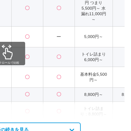
円 つまり
〇
〇
5,500円～ 水
2
漏れ11,000円
～
〇
ー
5,000円～
2
トイレ詰まり
〇
〇
2
6,000円～
クロールで比較
基本料金5,500
〇
〇
2
円～
〇
〇
8,800円～
8:00
トイレ詰ま
〇
〇
2
り：8,800円～
表の続きを見る