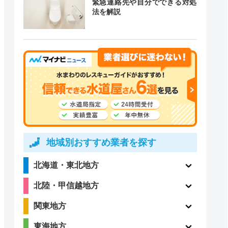
緊急連絡先や自分でできる対処
道局指定
クチコミ
法を解説
4.8
〇
（410件）
4.3
ー
（76件）
地域別おすすめ業者を探す
北海道・東北地方
〇
ー
北陸・甲信越地方
関東地方
東海地方