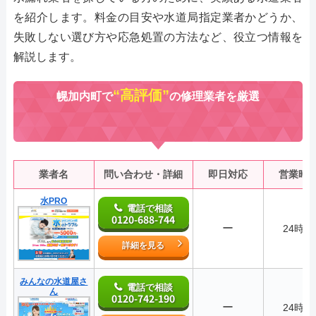
を紹介します。料金の目安や水道局指定業者かどうか、
失敗しない選び方や応急処置の方法など、役立つ情報を
解説します。
“高評価”
幌加内町で
の修理業者を厳選
業者名
問い合わせ・詳細
即日対応
営業時
水PRO
電話で相談
0120-688-744
ー
24時間
詳細を見る
みんなの水道屋さ
電話で相談
ん
0120-742-190
ー
24時間