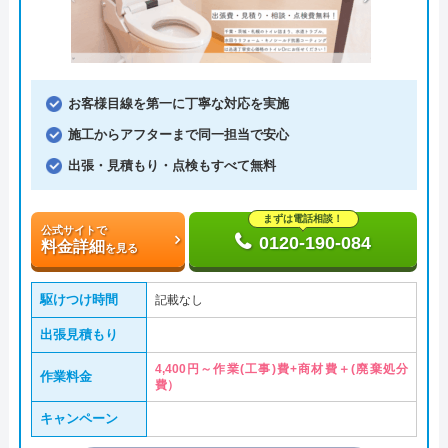
お客様目線を第一に丁寧な対応を実施
施工からアフターまで同一担当で安心
出張・見積もり・点検もすべて無料
まずは電話相談！
公式サイトで
0120-190-084
料金詳細
を見る
駆けつけ時間
記載なし
出張見積もり
4,400円～作業(工事)費+商材費＋(廃棄処分
作業料金
費）
キャンペーン