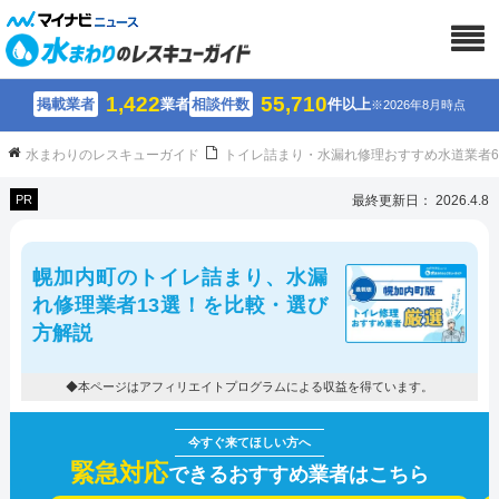
1,422
55,710
掲載業者
業者
相談件数
件以上
※2026年8月時点
水まわりのレスキューガイド
トイレ詰まり・水漏れ修理おすすめ水道業者
PR
最終更新日： 2026.4.8
幌加内町のトイレ詰まり、水漏
れ修理業者13選！を比較・選び
方解説
◆本ページはアフィリエイトプログラムによる収益を得ています。
緊急対応
できるおすすめ業者はこちら