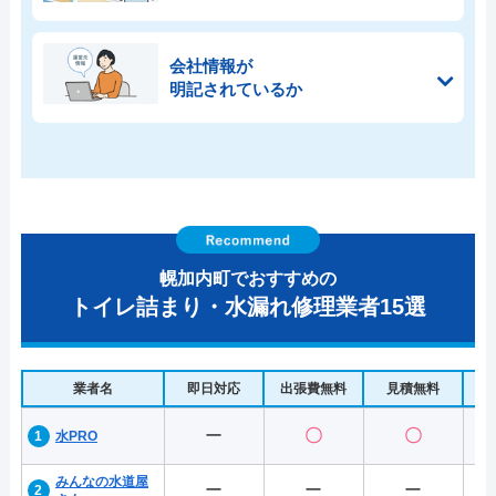
会社情報が
明記されているか
幌加内町でおすすめの
トイレ詰まり・水漏れ修理業者15選
業者名
即日対応
出張費無料
見積無料
水
ー
〇
〇
水PRO
みんなの水道屋
ー
ー
ー