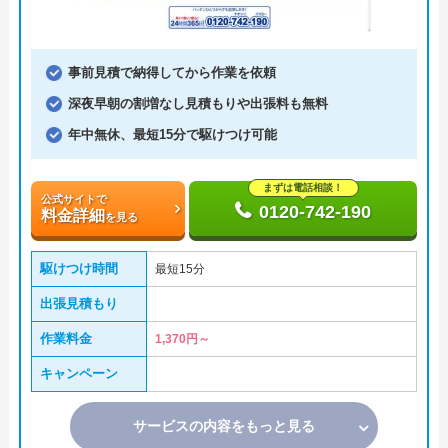
事前見積で納得してから作業を依頼
深夜早朝の割増なし見積もりや出張料も無料
年中無休、最短15分で駆けつけ可能
まずは電話相談！
公式サイトで
0120-742-190
料金詳細
を見る
駆けつけ時間
最短15分
出張見積もり
作業料金
1,370円～
キャンペーン
サービスの内容をもっと見る