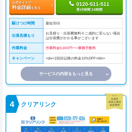
公式サイトで
0120-511-511
料金詳細
を見る
受付時間 24時間
駆けつけ時間
最短30分
お見積り・出張費無料※ご成約に至らない場合
出張見積もり
は出張費がかかる事がございます
作業料金
作業料金8,800円〜+事務手数料
キャンペーン
<div>2回目以降の料金10%OFF</div>
サービスの内容をもっと見る
クリアリンク