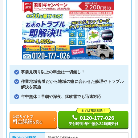
事前見積り以上の料金は一切無し！
作業地域密着だから地域の癖に合わせた修理やトラブル
解決を実施
年中無休！早朝や深夜、猛吹雪でも迅速対応
まずは電話相談！
公式サイトで
0120-177-026
料金詳細
を見る
受付時間 年中無休24時間受付
駆けつけ時間