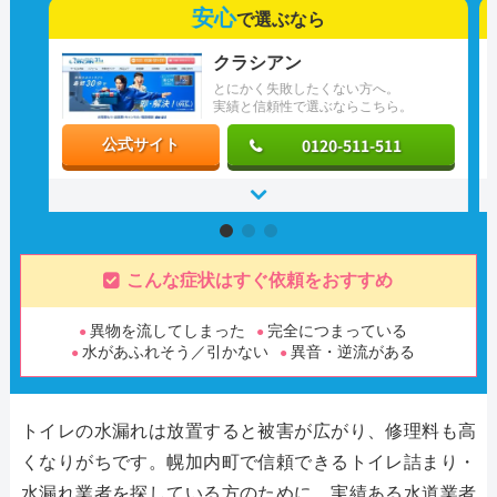
安心
で選ぶなら
クラシアン
とにかく失敗したくない方へ。
実績と信頼性で選ぶならこちら。
0120-511-511
公式サイト
こんな症状はすぐ依頼をおすすめ
異物を流してしまった
完全につまっている
水があふれそう／引かない
異音・逆流がある
トイレの水漏れは放置すると被害が広がり、修理料も高
くなりがちです。幌加内町で信頼できるトイレ詰まり・
水漏れ業者を探している方のために、実績ある水道業者