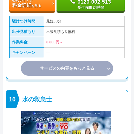
公式サイトで
0120-002-513
料金詳細
を見る
受付時間 24時間
駆けつけ時間
最短30分
出張見積もり
出張見積もり無料
作業料金
8,800円～
キャンペーン
―
サービスの内容をもっと見る
水の救急士