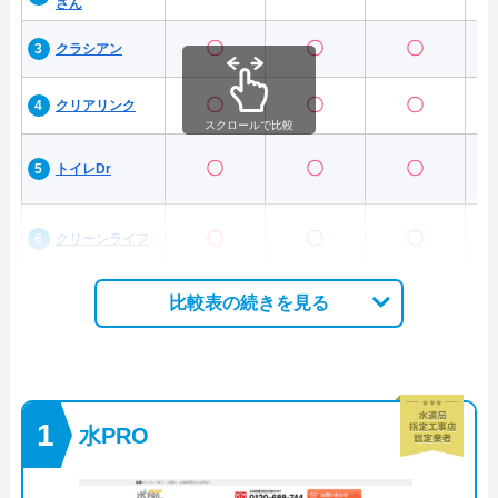
さん
〇
〇
〇
クラシアン
〇
〇
〇
クリアリンク
スクロールで比較
〇
〇
〇
トイレDr
〇
〇
〇
クリーンライフ
比較表の続きを見る
水PRO