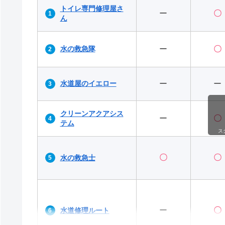
トイレ専門修理屋さ
ー
〇
ん
水の救急隊
ー
〇
水道屋のイエロー
ー
ー
クリーンアクアシス
ー
〇
テム
ス
〇
〇
水の救急士
ー
〇
水道修理ルート