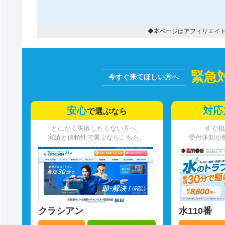
◆本ページはアフィリエイ
緊急
安心
対応
で選ぶなら
とにかく失敗したくない方へ。
すぐ相
実績と信頼性で選ぶならこちら。
受付体制が
クラシアン
水110番