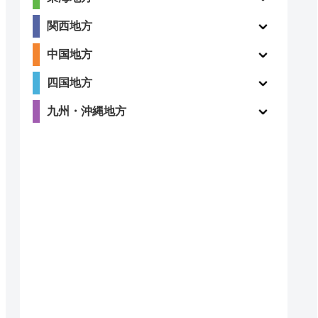
関西地方
中国地方
4.9
〇
四国地方
（48件）
九州・沖縄地方
ー
ー