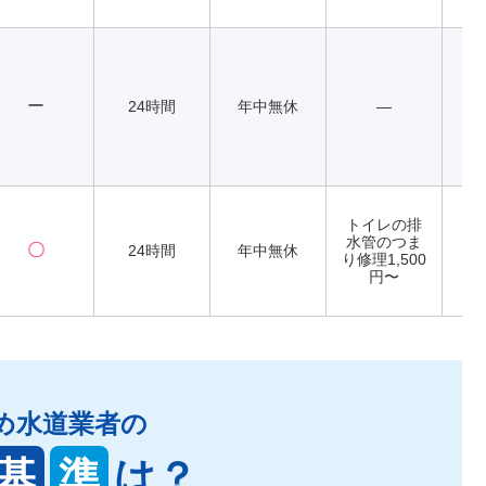
ー
24時間
年中無休
―
トイレの排
水管のつま
〇
24時間
年中無休
り修理1,500
円〜
め水道業者の
基
準
は？