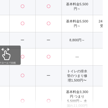
基本料金5,500
〇
〇
2
円～
基本料金5,500
24時
〇
〇
円～
受付
ー
ー
8,800円～
2
〇
〇
―
2
クロールで比較
トイレの排水
〇
ー
管のつまり修
2
理1,500円〜
基本料金3,300
円 つまり
〇
〇
5,500円～ 水
2
漏れ11,000円