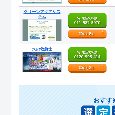
クリーンアクアシス
テム
電話で相談
011-582-5970
詳細を見る
水の救急士
電話で相談
0120-995-414
詳細を見る
おすす
選
定