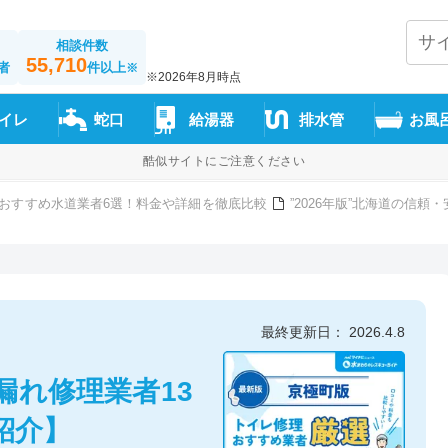
相談件数
55,710
者
件以上
※
※2026年8月時点
イレ
蛇口
給湯器
排水管
お風
酷似サイトにご注意ください
おすすめ水道業者6選！料金や詳細を徹底比較
”2026年版”北海道の信
最終更新日： 2026.4.8
漏れ修理業者13
紹介】