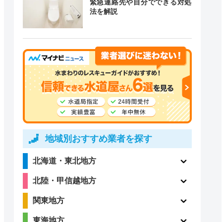
緊急連絡先や自分でできる対処
道局指定
クチコミ
法を解説
3.5
〇
（13件）
4.4
地域別おすすめ業者を探す
〇
（99件）
北海道・東北地方
北陸・甲信越地方
関東地方
ー
ー
東海地方