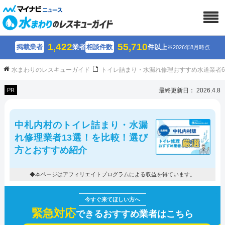
1,422
55,710
掲載業者
業者
相談件数
件以上
※2026年8月時点
水まわりのレスキューガイド
トイレ詰まり・水漏れ修理おすすめ水道業者
PR
最終更新日： 2026.4.8
中札内村のトイレ詰まり・水漏
れ修理業者13選！を比較！選び
方とおすすめ紹介
◆本ページはアフィリエイトプログラムによる収益を得ています。
緊急対応
できるおすすめ業者はこちら