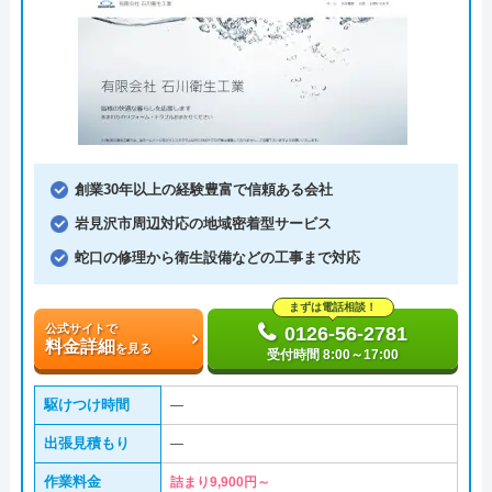
創業30年以上の経験豊富で信頼ある会社
岩見沢市周辺対応の地域密着型サービス
蛇口の修理から衛生設備などの工事まで対応
まずは電話相談！
公式サイトで
0126-56-2781
料金詳細
を見る
受付時間 8:00～17:00
駆けつけ時間
―
出張見積もり
―
作業料金
詰まり9,900円～