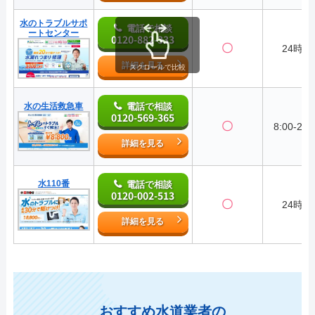
水のトラブルサポ
電話で相談
ートセンター
0120-882-333
〇
24時間
詳細を見る
スクロールで比較
水の生活救急車
電話で相談
0120-569-365
〇
8:00-22:
詳細を見る
水110番
電話で相談
0120-002-513
〇
24時間
詳細を見る
おすすめ水道業者の