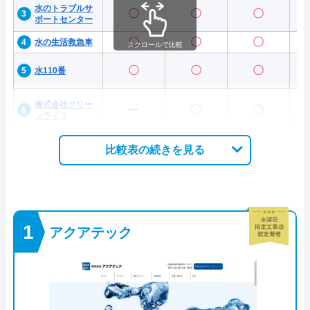
水のトラブルサ
〇
〇
〇
ポートセンター
〇
〇
〇
水の生活救急車
スクロールで比較
〇
〇
〇
水110番
株式会社クリー
ー
〇
〇
ンライフ
比較表の続きを見る
アクアテック