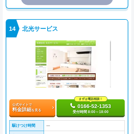
北光サービス
まずは電話相談！
公式サイトで
0166-52-1353
料金詳細
を見る
受付時間 8:00～18:00
駆けつけ時間
―