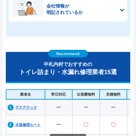
会社情報が
明記されているか
中札内村でおすすめの
トイレ詰まり・水漏れ修理業者15選
業者名
即日対応
出張費無料
見積無料
水
ー
ー
ー
アクアテック
ー
〇
〇
水道修理ルート