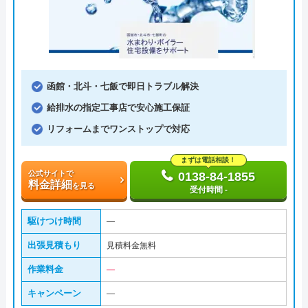
函館・北斗・七飯で即日トラブル解決
給排水の指定工事店で安心施工保証
リフォームまでワンストップで対応
まずは電話相談！
公式サイトで
0138-84-1855
料金詳細
を見る
受付時間 -
駆けつけ時間
―
出張見積もり
見積料金無料
作業料金
―
キャンペーン
―