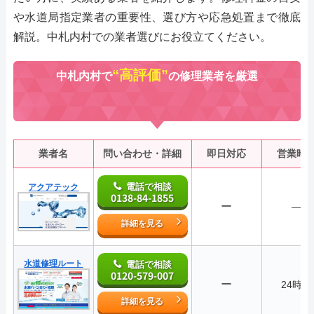
や水道局指定業者の重要性、選び方や応急処置まで徹底
解説。中札内村での業者選びにお役立てください。
“高評価”
中札内村で
の修理業者を厳選
業者名
問い合わせ・詳細
即日対応
営業時
電話で相談
アクアテック
0138-84-1855
ー
―
詳細を見る
水道修理ルート
電話で相談
0120-579-007
ー
24時間
詳細を見る