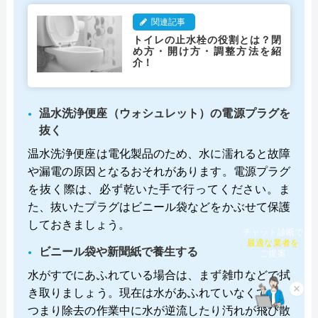
関連記事
トイレの止水栓の役割とは？閉
め方・開け方・調整方法を紹
介！
温水洗浄便座（ウォシュレット）の電源プラグを
抜く
温水洗浄便座は電化製品のため、水に濡れると故障
や漏電の原因となるおそれがあります。電源プラグ
を抜く際は、必ず乾いた手で行ってください。ま
た、抜いたプラグはビニール袋などをかぶせて保護
しておきましょう。
チャット診断で
最適な業者を
ビニール袋や新聞紙で養生する
ご提案
水がすでにあふれている場合は、まず雑巾などで拭
×
き取りましょう。現在は水があふれていなくても、
つまり除去の作業中に水が逆流したり汚れが飛び散