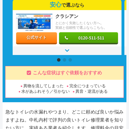
安心
で選ぶなら
クラシアン
とにかく失敗したくない方へ。
実績と信頼性で選ぶならこちら。
0120-511-511
公式サイト
こんな症状はすぐ依頼をおすすめ
異物を流してしまった
完全につまっている
水があふれそう／引かない
異音・逆流がある
急なトイレの水漏れやつまり、どこに頼めば良いか悩み
ますよね。中札内村で評判の良いトイレ修理業者を知り
たい方に、実績ある業者を紹介します。修理料金の目安