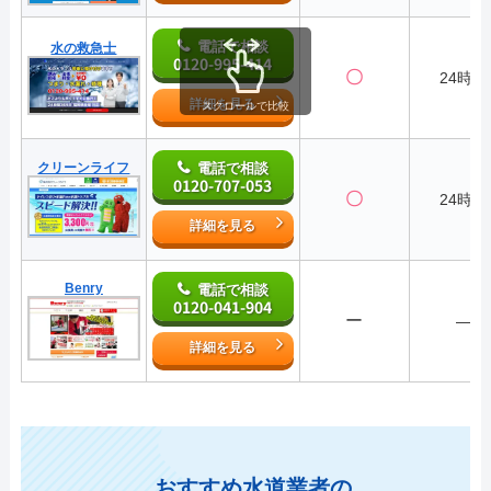
電話で相談
水の救急士
0120-995-414
〇
24時間
詳細を見る
スクロールで比較
クリーンライフ
電話で相談
0120-707-053
〇
24時間
詳細を見る
Benry
電話で相談
0120-041-904
ー
―
詳細を見る
おすすめ水道業者の