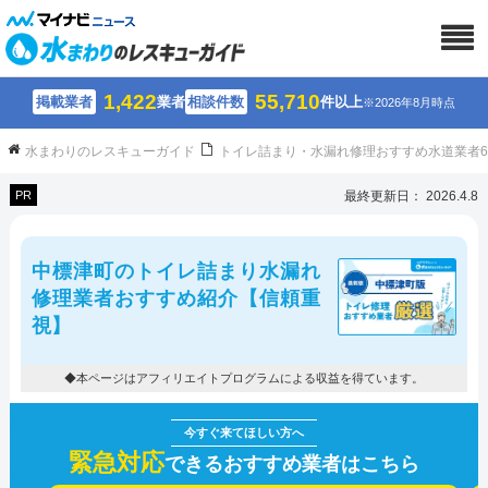
1,422
55,710
掲載業者
業者
相談件数
件以上
※2026年8月時点
水まわりのレスキューガイド
トイレ詰まり・水漏れ修理おすすめ水道業者
PR
最終更新日： 2026.4.8
中標津町のトイレ詰まり水漏れ
修理業者おすすめ紹介【信頼重
視】
◆本ページはアフィリエイトプログラムによる収益を得ています。
緊急対応
できるおすすめ業者はこちら