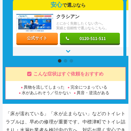
安心
で選ぶなら
クラシアン
とにかく失敗したくない方へ。
実績と信頼性で選ぶならこちら。
0120-511-511
公式サイト
こんな症状はすぐ依頼をおすすめ
異物を流してしまった
完全につまっている
水があふれそう／引かない
異音・逆流がある
「床が濡れている」「水が止まらない」などのトイレト
ラブルは、早めの修理が重要です。中標津町でトイレ詰
まり・水漏れ業者を検討中の方へ、対応が早く安心でき