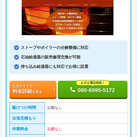
ストーブやボイラーの分解整備に対応
石油給湯器の販売修理交換が可能
持ち込み給湯器にも対応でお得に設置
まずは電話相談！
公式サイトで
090-6995-5172
料金詳細
を見る
駆けつけ時間
記載なし
出張見積もり
作業料金
記載なし