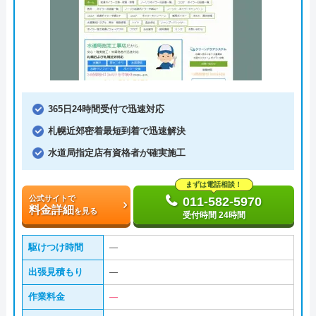
365日24時間受付で迅速対応
札幌近郊密着最短到着で迅速解決
水道局指定店有資格者が確実施工
まずは電話相談！
公式サイトで
011-582-5970
料金詳細
を見る
受付時間 24時間
駆けつけ時間
―
出張見積もり
―
作業料金
―