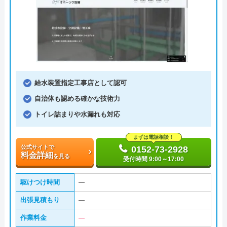
給水装置指定工事店として認可
自治体も認める確かな技術力
トイレ詰まりや水漏れも対応
まずは電話相談！
公式サイトで
0152-73-2928
料金詳細
を見る
受付時間 9:00～17:00
駆けつけ時間
―
出張見積もり
―
作業料金
―