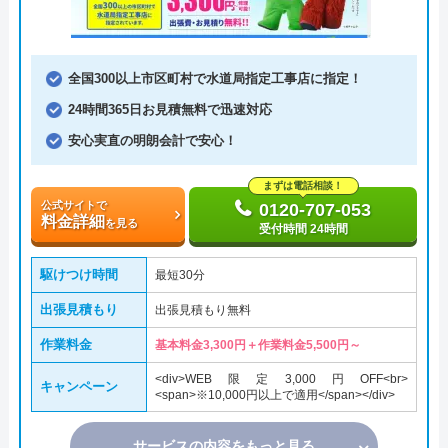
全国300以上市区町村で水道局指定工事店に指定！
24時間365日お見積無料で迅速対応
安心実直の明朗会計で安心！
まずは電話相談！
公式サイトで
0120-707-053
料金詳細
を見る
受付時間 24時間
駆けつけ時間
最短30分
出張見積もり
出張見積もり無料
作業料金
基本料金3,300円＋作業料金5,500円～
<div>WEB限定3,000円OFF<br>
キャンペーン
<span>※10,000円以上で適用</span></div>
サービスの内容をもっと見る