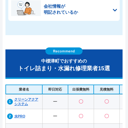
会社情報が
明記されているか
中標津町でおすすめの
トイレ詰まり・水漏れ修理業者15選
業者名
即日対応
出張費無料
見積無料
水
クリーンアクア
ー
〇
〇
システム
ー
〇
〇
水PRO