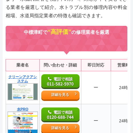
る業者を厳選して紹介。水トラブル別の修理内容や料金
相場、水道局指定業者の特徴も確認できます。
“高評価”
中標津町で
の修理業者を厳選
業者名
問い合わせ・詳細
即日対応
営業時
クリーンアクアシ
電話で相談
ステム
011-582-5970
ー
24時間
詳細を見る
水PRO
電話で相談
0120-688-744
ー
24時間
詳細を見る