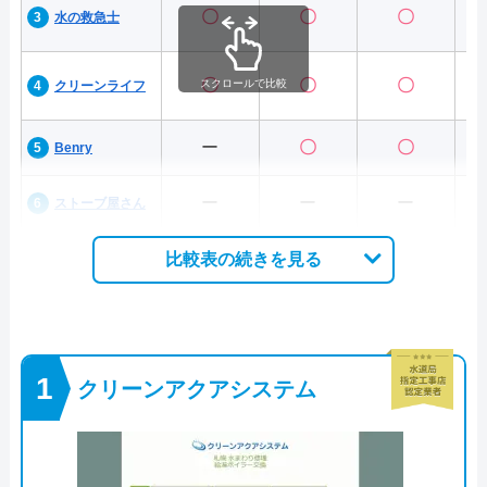
〇
〇
〇
水の救急士
〇
〇
〇
スクロールで比較
クリーンライフ
ー
〇
〇
Benry
ー
ー
ー
ストーブ屋さん
比較表の続きを見る
クリーンアクアシステム