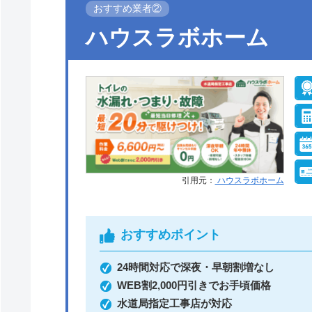
おすすめ業者②
●定休日
年中無休
ハウスラボホーム
●支払い方法
現金、銀行振込、モ
ル、後払い決済、ク
ットカード
●保証・保険
工事保証12年・商品
10年(最大)
引用元：
ハウスラボホーム
おすすめポイント
イースマイルがおすすめの理由
24時間対応で深夜・早朝割増なし
イースマイルは対応する自治体で適切な工事
WEB割2,000円引きでお手頃価格
水道局指定工事店が対応
土日祝日・深夜早朝含む24時間365日、い