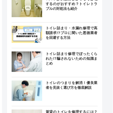
するのがおすすめ？トイレトラ
ブルの対処法も紹介
トイレ詰まり・水漏れ修理で高
額請求!?プロに聞いた悪徳業者
を回避する方法
クチコミ
トイレ詰まり修理でぼったくら
4.1
れた!?騙されないための知識ま
とめ
（198件）
トイレのつまりを解消！優良業
者を見抜く選び方を徹底解説
ー
賃貸のトイレを修理するには？