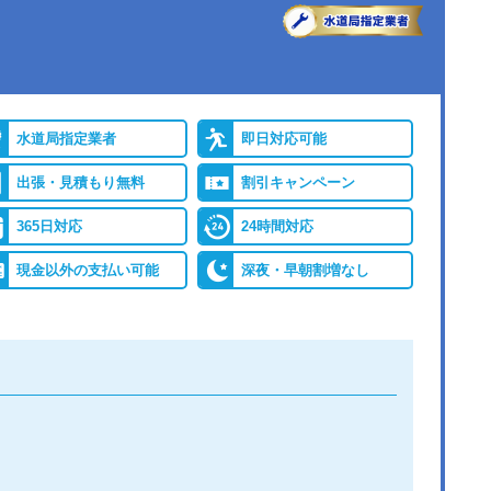
●出張見積もり
出張・見積もり無料
バイ
●累計実績
年間25万件、累計500万
レジ
件の修理交換実績
水道局指定業者
即日対応可能
出張・見積もり無料
割引キャンペーン
保証
365日対応
24時間対応
現金以外の支払い可能
深夜・早朝割増なし
詳細は公式HPでご確認ください
ができると認められている水道局指定業者です。
つ相談しても割増料金がかからず、作業が始まるまでは