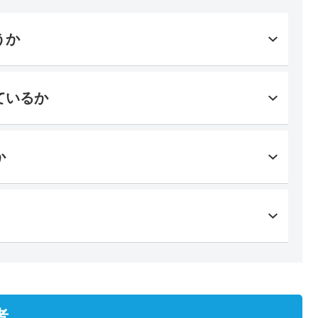
うか
ているか
か
者