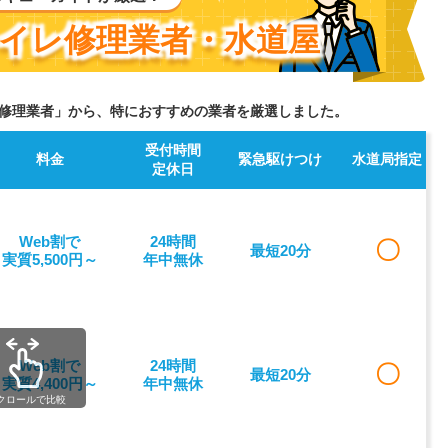
イレ修理業者・水道屋
修理業者」から、特におすすめの業者を厳選しました。
受付時間
料金
緊急駆けつけ
水道局指定
定休日
Web割で
24時間
〇
最短20分
実質5,500円～
年中無休
Web割で
24時間
〇
最短20分
実質4,400円～
年中無休
クロールで比較