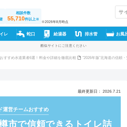
相談件数
55,710
者
件以上
※
※2026年8月時点
イレ
蛇口
給湯器
排水管
お風
酷似サイトにご注意ください
おすすめ水道業者6選！料金や詳細を徹底比較
”2026年版”北海道の信
最終更新日： 2026.7.21
ド運営チームおすすめ
”小樽市で信頼できるトイレ詰