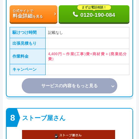
まずは電話相談！
公式サイトで
0120-190-084
料金詳細
を見る
駆けつけ時間
記載なし
出張見積もり
4,400円～作業(工事)費+商材費＋(廃棄処分
作業料金
費）
キャンペーン
サービスの内容をもっと見る
ストーブ屋さん