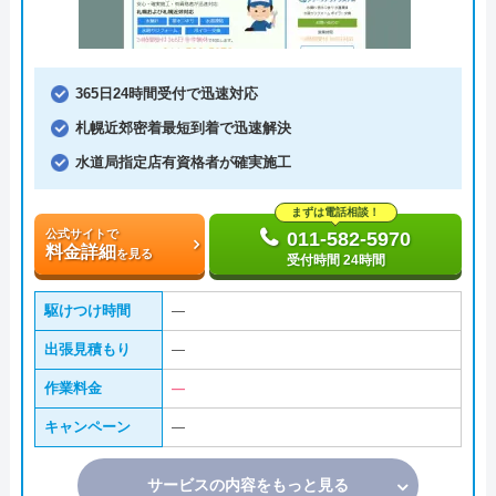
365日24時間受付で迅速対応
札幌近郊密着最短到着で迅速解決
水道局指定店有資格者が確実施工
まずは電話相談！
公式サイトで
011-582-5970
料金詳細
を見る
受付時間 24時間
駆けつけ時間
―
出張見積もり
―
作業料金
―
キャンペーン
―
サービスの内容をもっと見る