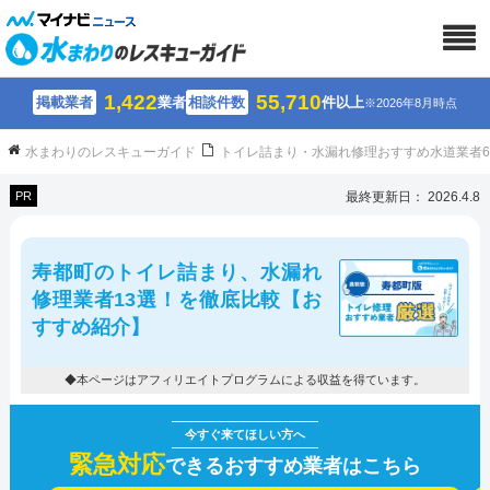
1,422
55,710
掲載業者
業者
相談件数
件以上
※2026年8月時点
水まわりのレスキューガイド
トイレ詰まり・水漏れ修理おすすめ水道業者
PR
最終更新日： 2026.4.8
寿都町のトイレ詰まり、水漏れ
修理業者13選！を徹底比較【お
すすめ紹介】
◆本ページはアフィリエイトプログラムによる収益を得ています。
緊急対応
できるおすすめ業者はこちら