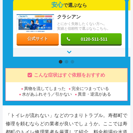
安心
で選ぶなら
クラシアン
とにかく失敗したくない方へ。
実績と信頼性で選ぶならこちら。
0120-511-511
公式サイト
こんな症状はすぐ依頼をおすすめ
異物を流してしまった
完全につまっている
水があふれそう／引かない
異音・逆流がある
「トイレが流れない」などのつまりトラブル。寿都町で
修理を頼むならどの業者が良いでしょうか。ここでは寿
都町のトイレ修理業者を厳選して紹介。料金相場や水道