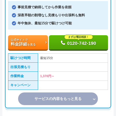
事前見積で納得してから作業を依頼
深夜早朝の割増なし見積もりや出張料も無料
年中無休、最短15分で駆けつけ可能
まずは電話相談！
公式サイトで
0120-742-190
料金詳細
を見る
駆けつけ時間
最短15分
出張見積もり
作業料金
1,370円～
キャンペーン
サービスの内容をもっと見る