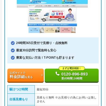
24時間365日受付で見積り・点検無料
最速30分訪問で緊急時も安心
豊富な支払い方法！T-POINTも貯まります
まずは電話相談！
公式サイトで
0120-896-893
料金詳細
を見る
受付時間 24時間
駆けつけ時間
最短30分
見積もり無料 ※お見積りの為にお伺いは致し
出張見積もり
ません