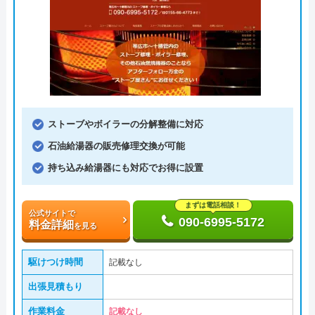
ストーブやボイラーの分解整備に対応
石油給湯器の販売修理交換が可能
持ち込み給湯器にも対応でお得に設置
まずは電話相談！
公式サイトで
090-6995-5172
料金詳細
を見る
駆けつけ時間
記載なし
出張見積もり
作業料金
記載なし