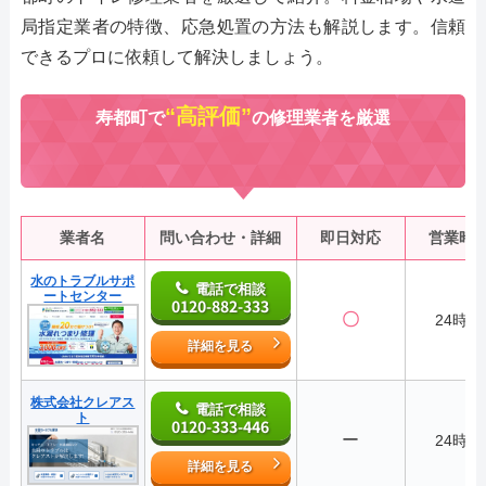
局指定業者の特徴、応急処置の方法も解説します。信頼
できるプロに依頼して解決しましょう。
“高評価”
寿都町で
の修理業者を厳選
業者名
問い合わせ・詳細
即日対応
営業時
水のトラブルサポ
電話で相談
ートセンター
0120-882-333
〇
24時間
詳細を見る
株式会社クレアス
電話で相談
ト
0120-333-446
ー
24時間
詳細を見る