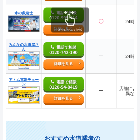
電話で相談
水の救急士
0120-995-414
〇
24時間
詳細を見る
スクロールで比較
みんなの水道屋さ
電話で相談
ん
0120-742-190
ー
24時間
詳細を見る
アトム電器チェー
電話で相談
ン
0120-54-8419
店舗によ
ー
異なる
詳細を見る
おすすめ水道業者の