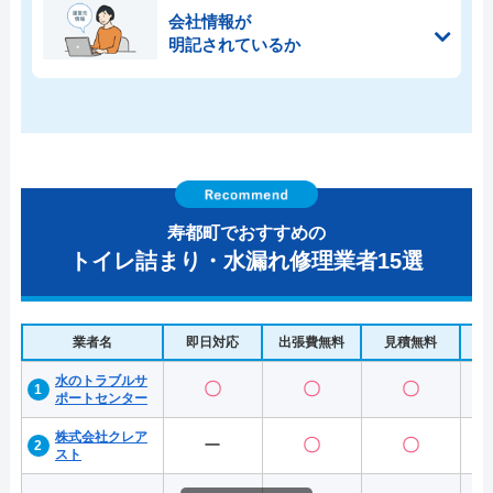
会社情報が
明記されているか
寿都町でおすすめの
トイレ詰まり・水漏れ修理業者15選
業者名
即日対応
出張費無料
見積無料
水
水のトラブルサ
〇
〇
〇
ポートセンター
株式会社クレア
ー
〇
〇
スト