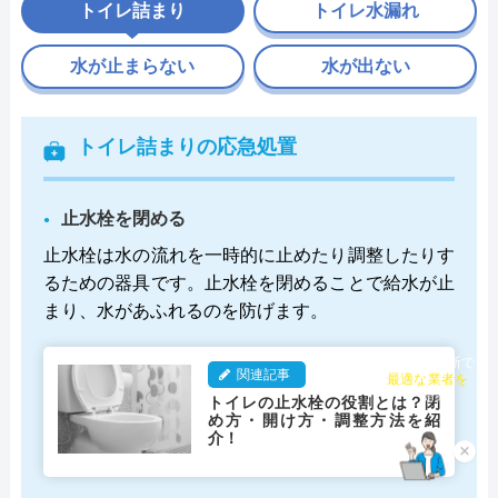
トイレ詰まり
トイレ水漏れ
水が止まらない
水が出ない
トイレ詰まりの応急処置
止水栓を閉める
止水栓は水の流れを一時的に止めたり調整したりす
るための器具です。止水栓を閉めることで給水が止
まり、水があふれるのを防げます。
チャット診断で
関連記事
最適な業者を
トイレの止水栓の役割とは？閉
ご提案
め方・開け方・調整方法を紹
介！
×