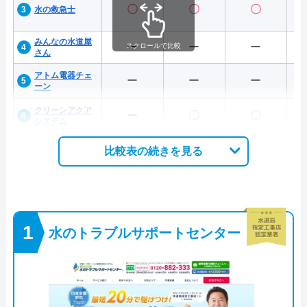
〇
〇
〇
水の救急士
みんなの水道屋
ー
ー
ー
スクロールで比較
さん
アトム電器チェ
ー
ー
ー
ーン
クリーンアクア
ー
〇
〇
システム
比較表の続きを見る
水のトラブルサポートセンター