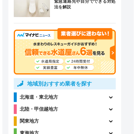
緊急連絡先や自分でできる対処
法を解説
道局指定
クチコミ
2.4
ー
（5件）
ー
ー
地域別おすすめ業者を探す
北海道・東北地方
北陸・甲信越地方
ー
ー
関東地方
東海地方