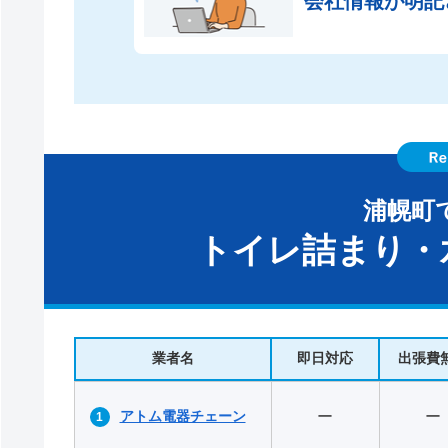
会社情報が
明記
浦幌町
トイレ詰まり・
業者名
即日対応
出張費
アトム電器チェーン
ー
ー