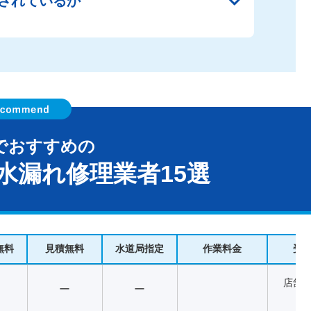
されているか
でおすすめの
水漏れ修理業者15選
無料
見積無料
水道局指定
作業料金
受
店舗
ー
ー
異