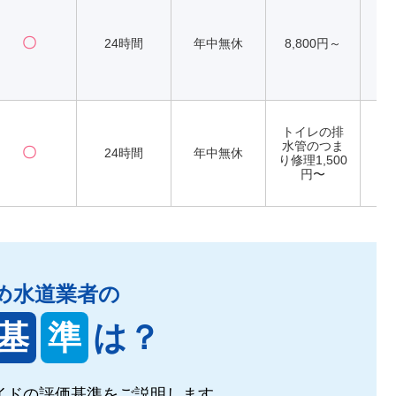
〇
24時間
年中無休
8,800円～
トイレの排
水管のつま
〇
24時間
年中無休
り修理1,500
円〜
め水道業者の
基
準
は？
イドの
評価基準をご説明します。