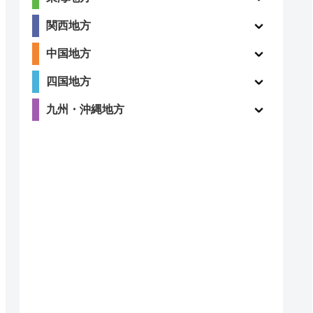
4.2
関西地方
〇
（838件）
中国地方
四国地方
九州・沖縄地方
ー
ー