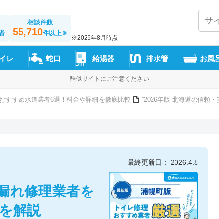
相談件数
55,710
者
件以上
※
※2026年8月時点
イレ
蛇口
給湯器
排水管
お風
酷似サイトにご注意ください
おすすめ水道業者6選！料金や詳細を徹底比較
”2026年版”北海道の信
最終更新日： 2026.4.8
漏れ修理業者を
方を解説