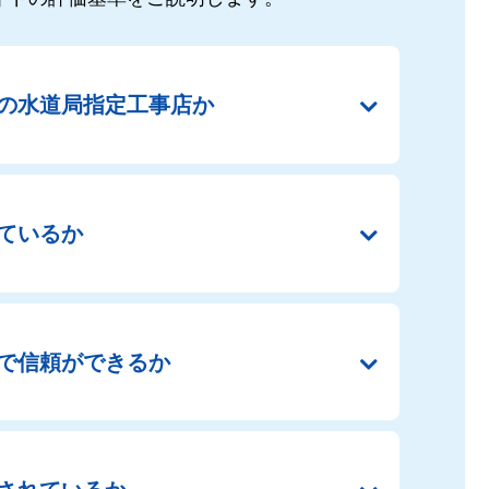
の
水道局指定工事店か
ているか
で
信頼ができるか