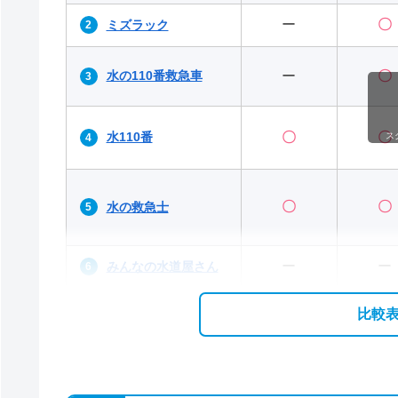
ー
〇
ミズラック
水の110番救急車
ー
〇
水110番
〇
〇
ス
〇
〇
水の救急士
ー
ー
みんなの水道屋さん
比較