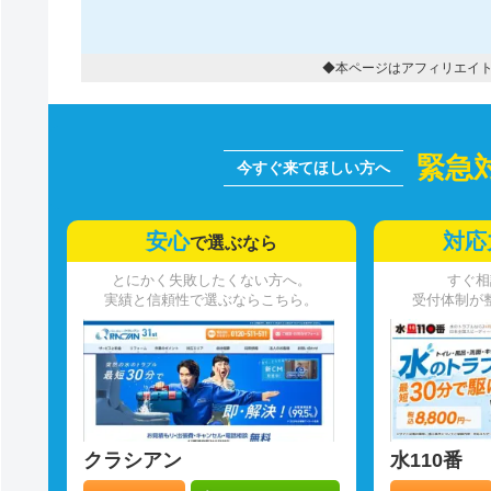
◆本ページはアフィリエイ
緊急
安心
対応
で選ぶなら
とにかく失敗したくない方へ。
すぐ相
実績と信頼性で選ぶならこちら。
受付体制が
クラシアン
水110番