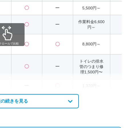
〇
ー
5,500円～
2
作業料金6,600
〇
ー
2
円～
〇
〇
8,800円～
2
クロールで比較
トイレの排水
〇
ー
管のつまり修
2
理1,500円〜
ー
〇
1,370円～
2
表の続きを見る