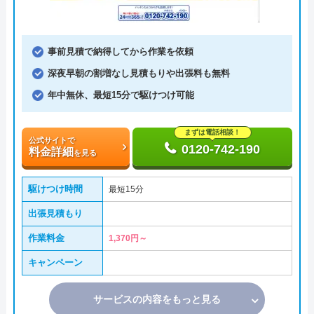
事前見積で納得してから作業を依頼
深夜早朝の割増なし見積もりや出張料も無料
年中無休、最短15分で駆けつけ可能
まずは電話相談！
公式サイトで
0120-742-190
料金詳細
を見る
駆けつけ時間
最短15分
出張見積もり
作業料金
1,370円～
キャンペーン
サービスの内容をもっと見る