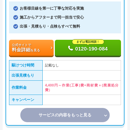
お客様目線を第一に丁寧な対応を実施
施工からアフターまで同一担当で安心
出張・見積もり・点検もすべて無料
まずは電話相談！
公式サイトで
0120-190-084
料金詳細
を見る
駆けつけ時間
記載なし
出張見積もり
4,400円～作業(工事)費+商材費＋(廃棄処分
作業料金
費）
キャンペーン
サービスの内容をもっと見る