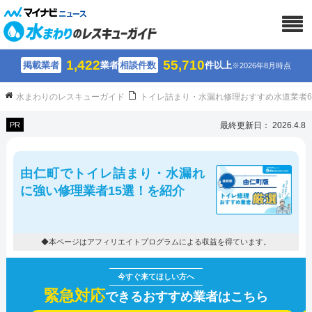
1,422
55,710
掲載業者
業者
相談件数
件以上
※2026年8月時点
水まわりのレスキューガイド
トイレ詰まり・水漏れ修理おすすめ水道業者
PR
最終更新日： 2026.4.8
由仁町でトイレ詰まり・水漏れ
に強い修理業者15選！を紹介
◆本ページはアフィリエイトプログラムによる収益を得ています。
緊急対応
できるおすすめ業者はこちら