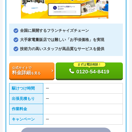
全国に展開するフランチャイズチェーン
大手家電量販店では難しい「お手頃価格」を実現
技術力の高いスタッフが高品質なサービスを提供
まずは電話相談！
公式サイトで
0120-54-8419
料金詳細
を見る
駆けつけ時間
ー
出張見積もり
ー
作業料金
キャンペーン
ー