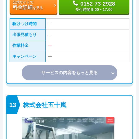
公式サイトで
0152-73-2928
料金詳細
を見る
受付時間 9:00～17:00
駆けつけ時間
―
出張見積もり
―
作業料金
―
キャンペーン
―
サービスの内容をもっと見る
株式会社五十嵐