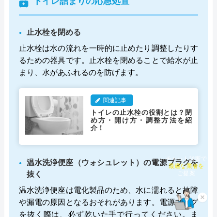
トイレ詰まりの応急処置
止水栓を閉める
止水栓は水の流れを一時的に止めたり調整したりす
るための器具です。止水栓を閉めることで給水が止
まり、水があふれるのを防げます。
関連記事
トイレの止水栓の役割とは？閉
め方・開け方・調整方法を紹
介！
チャット診断で
温水洗浄便座（ウォシュレット）の電源プラグを
最適な業者を
抜く
ご提案
温水洗浄便座は電化製品のため、水に濡れると故障
×
や漏電の原因となるおそれがあります。電源プラグ
を抜く際は、必ず乾いた手で行ってください。ま