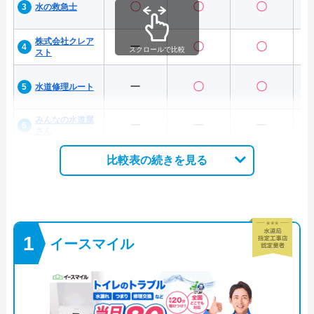
〇
〇
〇
水の救急士
株式会社クレア
ー
〇
〇
スクロールで比較
スト
ー
〇
〇
水道修理ルート
みんなの水道屋
ー
ー
ー
さん
比較表の続きを見る
イースマイル