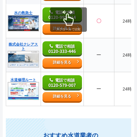
電話で相談
水の救急士
0120-995-414
〇
24時間
詳細を見る
スクロールで比較
株式会社クレアス
電話で相談
ト
0120-333-446
ー
24時間
詳細を見る
水道修理ルート
電話で相談
0120-579-007
ー
24時間
詳細を見る
おすすめ水道業者の