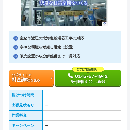
室蘭市近辺の北海道給湯器工事に対応
寒冷な環境を考慮し迅速に設置
販売設置から分解整備まで一貫対応
まずは電話相談！
公式サイトで
0143-57-4942
料金詳細
を見る
受付時間 9:00～18:00
駆けつけ時間
ー
出張見積もり
ー
作業料金
キャンペーン
ー