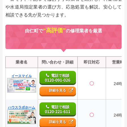
や水道局指定業者の選び方、応急処置も解説。安心して
相談できる先が見つかります。
“高評価”
由仁町で
の修理業者を厳選
業者名
問い合わせ・詳細
即日対応
営業時
電話で相談
イースマイル
0120-091-026
〇
24時間
詳細を見る
電話で相談
ハウスラボホーム
0120-221-611
〇
24時間
詳細を見る