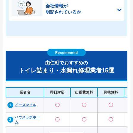
会社情報が
明記されているか
由仁町でおすすめの
トイレ詰まり・水漏れ修理業者15選
業者名
即日対応
出張費無料
見積無料
水
〇
〇
〇
イースマイル
ハウスラボホー
〇
〇
〇
ム