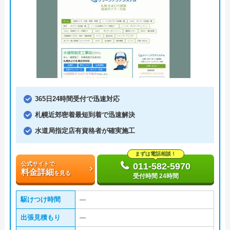
365日24時間受付で迅速対応
札幌近郊密着最短到着で迅速解決
水道局指定店有資格者が確実施工
まずは電話相談！
公式サイトで
011-582-5970
料金詳細
を見る
受付時間 24時間
駆けつけ時間
―
出張見積もり
―