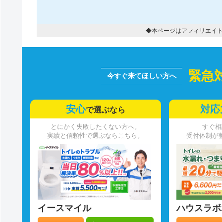
◆本ページはアフィリエイ
緊急
安心
対応
で選ぶなら
とにかく失敗したくない方へ。
すぐ相
実績と信頼性で選ぶならこちら。
受付体制が
イースマイル
ハウスラボ