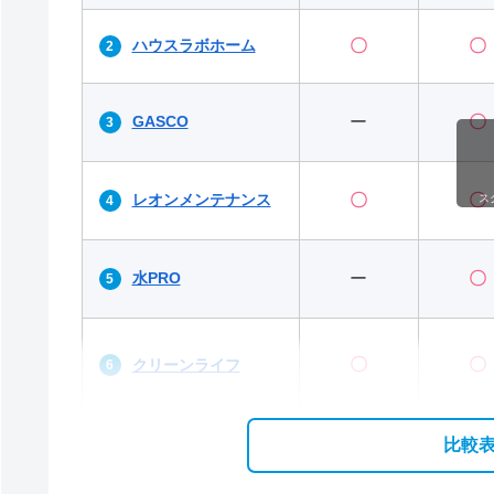
ハウスラボホーム
〇
〇
GASCO
ー
〇
レオンメンテナンス
〇
〇
ス
水PRO
ー
〇
〇
〇
クリーンライフ
比較