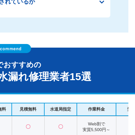
されているか
でおすすめの
水漏れ修理業者15選
無料
見積無料
水道局指定
作業料金
受
Web割で
〇
〇
2
実質5,500円～