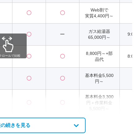
Web割で
〇
〇
2
実質4,400円～
ガス給湯器
〇
ー
9:00
65,000円～
8,800円～+部
〇
〇
8:00
クロールで比較
品代
基本料金5,500
〇
〇
2
円～
基本料金3,300
〇
〇
円＋作業料金
2
5,500円～
表の続きを見る