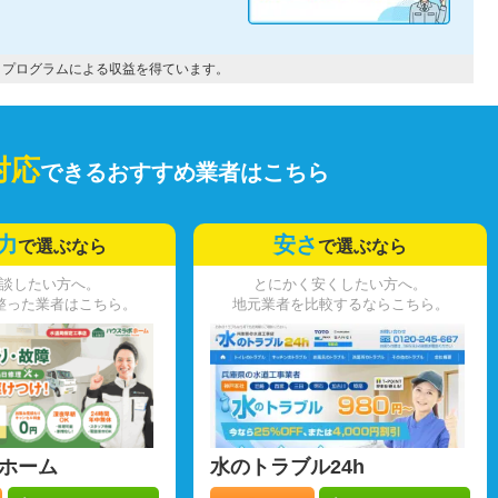
トプログラムによる収益を得ています。
対応
できるおすすめ業者はこちら
力
安さ
で選ぶなら
で選ぶなら
談したい方へ。
とにかく安くしたい方へ。
整った業者はこちら。
地元業者を比較するならこちら。
ホーム
水のトラブル24h