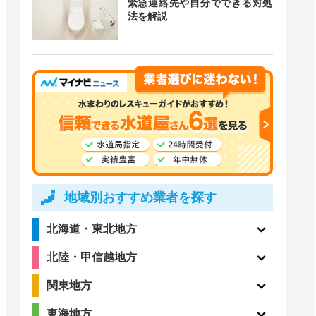
緊急連絡先や自分でできる対処
道局指定
クチコミ
法を解説
4.1
〇
（198件）
〇
ー
地域別おすすめ業者を探す
4.9
北海道・東北地方
ー
（106件）
北陸・甲信越地方
関東地方
東海地方