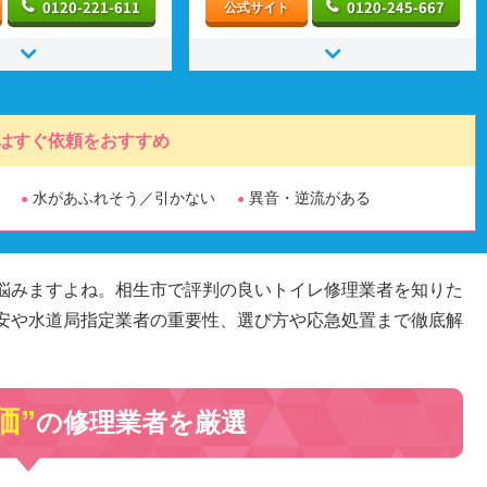
0120-221-611
0120-245-667
公式サイト
はすぐ依頼をおすすめ
水があふれそう／引かない
異音・逆流がある
悩みますよね。相生市で評判の良いトイレ修理業者を知りた
安や水道局指定業者の重要性、選び方や応急処置まで徹底解
価”
の修理業者を厳選