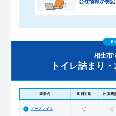
会社情報が
明記
相生市
トイレ詰まり・
業者名
即日対応
出張費
イースマイル
〇
〇