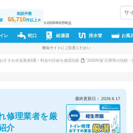
相談件数
55,710
者
件以上
※
※2026年8月時点
イレ
蛇口
給湯器
排水管
お風
酷似サイトにご注意ください
おすすめ水道業者6選！料金や詳細を徹底比較
”2026年版”兵庫県の信
最終更新日： 2026.6.17
れ修理業者を厳
紹介