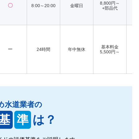
8,800円～
〇
8:00～20:00
金曜日
+部品代
基本料金
ー
24時間
年中無休
5,500円～
め水道業者の
基
準
は？