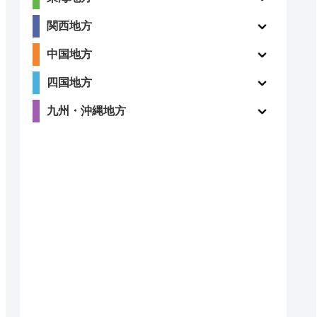
4.9
〇
関西地方
（62件）
中国地方
四国地方
2.4
九州・沖縄地方
〇
（12件）