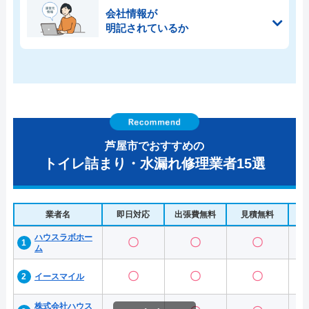
会社情報が
明記されているか
芦屋市でおすすめの
トイレ詰まり・水漏れ修理業者15選
業者名
即日対応
出張費無料
見積無料
水
ハウスラボホー
〇
〇
〇
ム
〇
〇
〇
イースマイル
株式会社ハウス