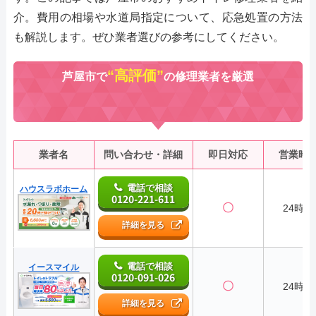
介。費用の相場や水道局指定について、応急処置の方法
も解説します。ぜひ業者選びの参考にしてください。
“高評価”
芦屋市で
の修理業者を厳選
業者名
問い合わせ・詳細
即日対応
営業時
電話で相談
ハウスラボホーム
0120-221-611
〇
24時間
詳細を見る
電話で相談
イースマイル
0120-091-026
〇
24時間
詳細を見る