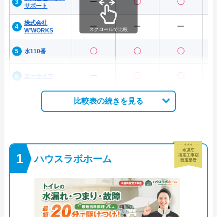
ー
〇
〇
サポート
株式会社
ー
ー
ー
スクロールで比較
W'WORKS
〇
〇
〇
水110番
ー
〇
〇
エーライフ
比較表の続きを見る
ハウスラボホーム