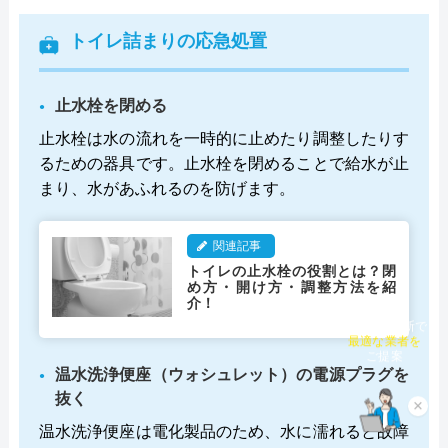
トイレ詰まりの応急処置
止水栓を閉める
止水栓は水の流れを一時的に止めたり調整したりす
るための器具です。止水栓を閉めることで給水が止
まり、水があふれるのを防げます。
関連記事
トイレの止水栓の役割とは？閉
め方・開け方・調整方法を紹
介！
チャット診断で
最適な業者を
ご提案
温水洗浄便座（ウォシュレット）の電源プラグを
抜く
×
温水洗浄便座は電化製品のため、水に濡れると故障