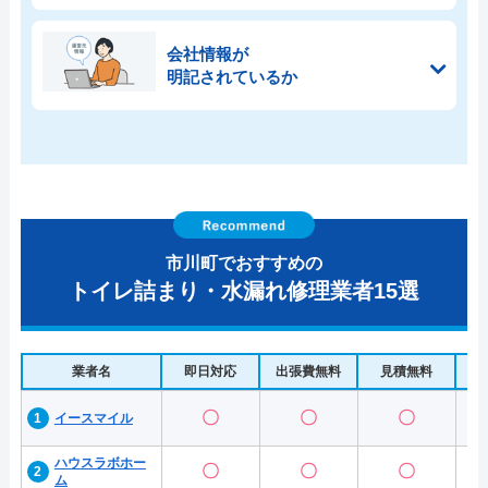
会社情報が
明記されているか
市川町でおすすめの
トイレ詰まり・水漏れ修理業者15選
業者名
即日対応
出張費無料
見積無料
水
〇
〇
〇
イースマイル
ハウスラボホー
〇
〇
〇
ム