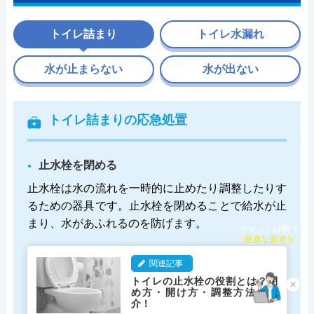
トイレ詰まり
トイレ水漏れ
水が止まらない
水が出ない
トイレ詰まりの応急処置
止水栓を閉める
止水栓は水の流れを一時的に止めたり調整したりす
るための器具です。止水栓を閉めることで給水が止
まり、水があふれるのを防げます。
チャット診断で
最適な業者を
ご提案
関連記事
トイレの止水栓の役割とは？閉
×
め方・開け方・調整方法を紹
介！