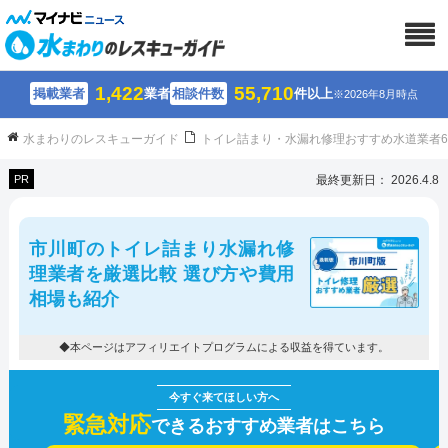
1,422
55,710
掲載業者
業者
相談件数
件以上
※2026年8月時点
水まわりのレスキューガイド
トイレ詰まり・水漏れ修理おすすめ水道業者
PR
最終更新日： 2026.4.8
市川町のトイレ詰まり水漏れ修
理業者を厳選比較 選び方や費用
相場も紹介
◆本ページはアフィリエイトプログラムによる収益を得ています。
緊急対応
できるおすすめ業者はこちら