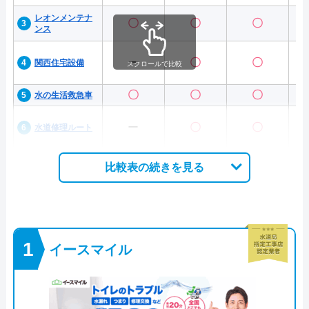
レオンメンテナ
〇
〇
〇
ンス
ー
〇
〇
関西住宅設備
スクロールで比較
〇
〇
〇
水の生活救急車
ー
〇
〇
水道修理ルート
比較表の続きを見る
イースマイル