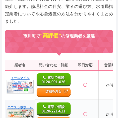
紹介します。修理料金の目安、業者の選び方、水道局指
定業者についてや応急処置の方法を分かりやすくまとめ
ました。
“高評価”
市川町で
の修理業者を厳選
業者名
問い合わせ・詳細
即日対応
営業時
電話で相談
イースマイル
0120-091-026
〇
24時間
詳細を見る
電話で相談
ハウスラボホーム
0120-221-611
〇
24時間