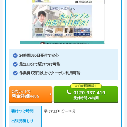
24時間365日受付で安心
最短10分で駆けつけ可能
作業費1万円以上でクーポン利用可能
まずは電話相談！
公式サイトで
0120-937-419
料金詳細
を見る
受付時間 24時間
駆けつけ時間
早ければ10分～20分
出張見積もり
―