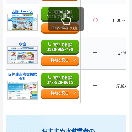
水設サービス
電話で相談
0120-74-6344
〇
8:00～21:
詳細を見る
スクロールで比較
水協
電話で相談
0120-969-790
ー
24時間
詳細を見る
阪神連合清掃株式
電話で相談
会社
078-928-8615
ー
記載な
詳細を見る
おすすめ水道業者の