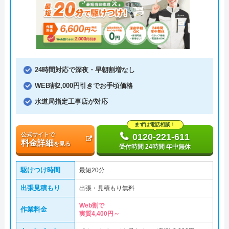
24時間対応で深夜・早朝割増なし
WEB割2,000円引きでお手頃価格
水道局指定工事店が対応
まずは電話相談！
公式サイトで
0120-221-611
料金詳細
を見る
受付時間 24時間 年中無休
駆けつけ時間
最短20分
出張見積もり
出張・見積もり無料
Web割で
作業料金
実質4,400円～