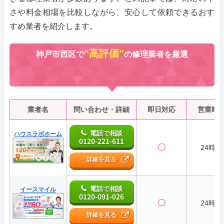
さや料金相場を比較しながら、安心して依頼できるおす
すめ業者を紹介します。
“高評価”
神戸市西区で
の修理業者を厳選
業者名
問い合わせ・詳細
即日対応
営業時
電話で相談
ハウスラボホーム
0120-221-611
〇
24時間
詳細を見る
電話で相談
イースマイル
0120-091-026
〇
24時間
詳細を見る