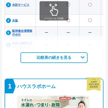
〇
〇
〇
水設サービス
スクロールで比較
ー
〇
〇
水協
阪神連合清掃株
ー
ー
ー
式会社
水回り修理サポ
ー
ー
ー
ートセンター
比較表の続きを見る
ハウスラボホーム