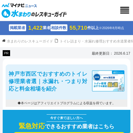
1,422
55,710
掲載業者
業者
相談件数
件以上
※2026年8月時点
水まわりのレスキューガイド
トイレ詰まり・水漏れ修理おすすめ水道業者
PR
最終更新日： 2026.6.17
神戸市西区でおすすめのトイレ
修理業者選｜水漏れ・つまり対
応と料金相場を紹介
◆本ページはアフィリエイトプログラムによる収益を得ています。
緊急対応
できるおすすめ業者はこちら