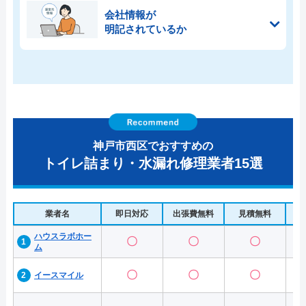
会社情報が
明記されているか
神戸市西区でおすすめの
トイレ詰まり・水漏れ修理業者15選
業者名
即日対応
出張費無料
見積無料
水
ハウスラボホー
〇
〇
〇
ム
〇
〇
〇
イースマイル