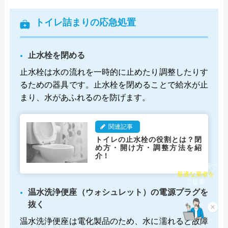
トイレ詰まりの応急処置
止水栓を閉める
止水栓は水の流れを一時的に止めたり調整したりす
るための器具です。止水栓を閉めることで給水が止
まり、水があふれるのを防げます。
関連記事
トイレの止水栓の役割とは？閉
め方・開け方・調整方法を紹
介！
チャット診断で
最適な業者を
ご提案
温水洗浄便座（ウォシュレット）の電源プラグを
抜く
×
温水洗浄便座は電化製品のため、水に濡れると故障