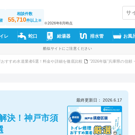
相談件数
55,710
者
件以上
※
※2026年8月時点
イレ
蛇口
給湯器
排水管
お風
酷似サイトにご注意ください
理おすすめ水道業者6選！料金や詳細を徹底比較
”2026年版”兵庫県の
最終更新日： 2026.6.17
解決！神戸市須
選