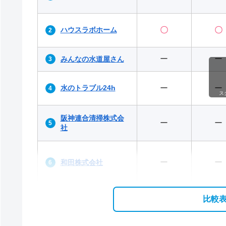
ハウスラボホーム
〇
〇
ー
ー
みんなの水道屋さん
水のトラブル24h
ー
ー
ス
阪神連合清掃株式会
ー
ー
社
ー
ー
和田株式会社
比較