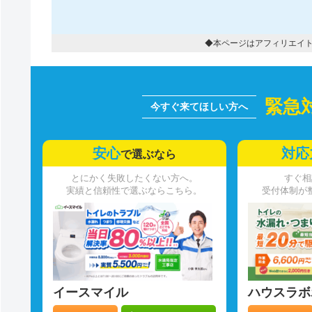
◆本ページはアフィリエイ
緊急
安心
対応
で選ぶなら
とにかく失敗したくない方へ。
すぐ相
実績と信頼性で選ぶならこちら。
受付体制が
イースマイル
ハウスラボ