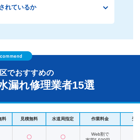
されているか
磨区でおすすめの
水漏れ修理業者15選
無料
見積無料
水道局指定
作業料金
受
Web割で
〇
〇
2
実質5,500円～