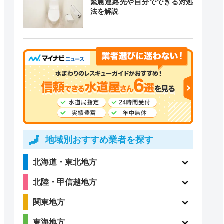
緊急連絡先や自分でできる対処
道局指定
クチコミ
法を解説
4.1
〇
（198件）
〇
ー
地域別おすすめ業者を探す
北海道・東北地方
〇
ー
北陸・甲信越地方
関東地方
東海地方