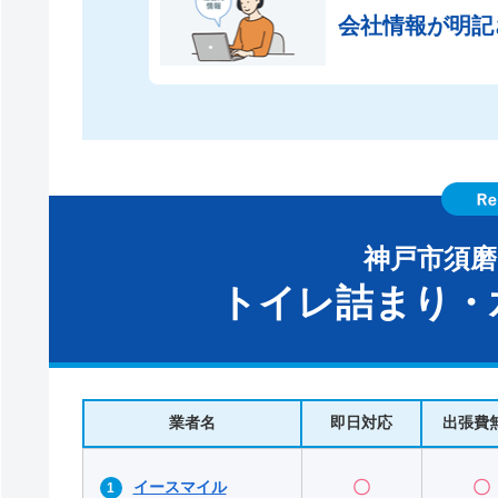
会社情報が
明記
神戸市須
トイレ詰まり・
業者名
即日対応
出張費
イースマイル
〇
〇