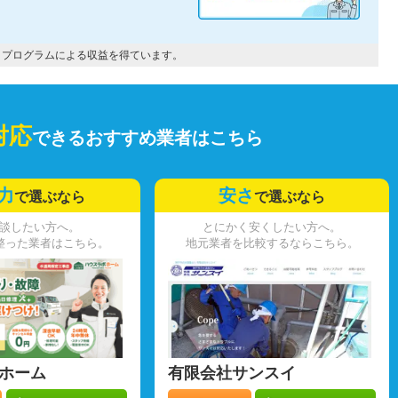
トプログラムによる収益を得ています。
対応
できるおすすめ業者はこちら
力
安さ
で選ぶなら
で選ぶなら
談したい方へ。
とにかく安くしたい方へ。
整った業者はこちら。
地元業者を比較するならこちら。
ホーム
有限会社サンスイ