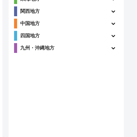
ー
ー
関西地方
中国地方
四国地方
九州・沖縄地方
4.9
ー
（8件）