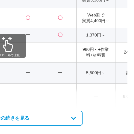
Web割で
〇
〇
2
実質4,400円～
ー
〇
1,370円～
2
980円～+作業
ー
ー
24
料+材料費
クロールで比較
ー
ー
5,500円～
記
ー
ー
―
8:00
表の続きを見る