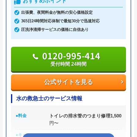
おすすめポイント
関東・中部・近畿・中国と全国規模で対応エリアを
展開しており、各エリアの水道局から認定を受けて
出張費、夜間料金が無料の安心価格設定
います。
365日24時間対応体制で最短30分で迅速対応
圧洗浄清掃サービスの価格に自信あり
相談の受付は24時間体制かつ365日対応しており、
相談から出張・見積もりまでの費用は発生しませ
ん。
0120-995-414
さらに最短15分での駆けつけで非常にスピーディな
受付時間 24時間
対応を強みとしており、安心かつ心強い業者でもあ
ります。
公式サイトを見る
創業21年の中で累計100万件以上もの相談実績を持
水の救急士のサービス情報
っており、豊富な経験に基づく高い技術力で高品質
なサービスを提供してくれます。
●料金
トイレの排水管のつまり修理1,500
円〜
0120-579-007
●キャンペーン
―