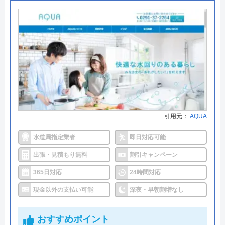
●支払い方法
現金・集金・銀行振込・クレジッ
水110番のクチコミ on
トカード
4.2
（
838
件のクチコミ）
●累計実績
―
※クチコミの内容について
●保証・保険
最大5年の保証あり
詳細は公式HPでご確認ください
マイ箸毎日外食ボーイ
2 か月前
水の生活トラブル救急車がおすすめの理由
引用元：
AQUA
水の生活トラブル救急車は全国40都道府県を対応エ
水道局指定業者
即日対応可能
リアとしており、またトイレやキッチン、お風呂な
元加盟店です。嫌味なことを言ってくる嫌な
出張・見積もり無料
割引キャンペーン
ど水まわり設備全般の修理が可能な、誰でも相談し
社員の巣窟です。女性社員はまともですが、
365日対応
24時間対応
やすい水道業者です。
男性社員の対応は最悪です。社員としての給
現金以外の支払い可能
深夜・早朝割増なし
与の低さと加盟店の会社の利益と、比較され
水道局指定給水装置工事事業者であり、経験豊富な
て嫌味を言ってくる始末でした。今でも残存
おすすめポイント
熟練スタッフが訪問してくれるため、技術面に関し
してる加盟店同士も含め陰口言いまくってま