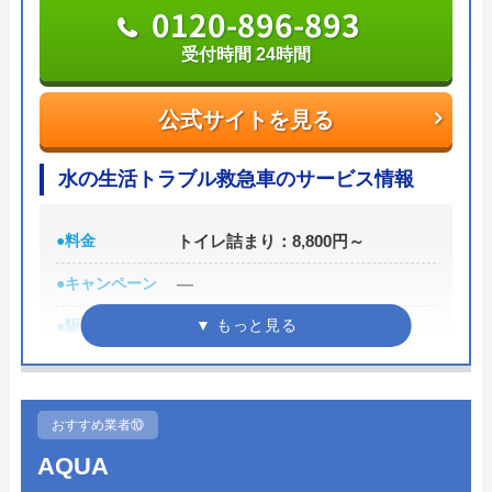
0120-002-513
0120-896-893
受付時間 24時間
受付時間 24時間
公式サイトを見る
公式サイトを見る
水110番の基本情報
水の生活トラブル救急車のサービス情報
運営会社
シェアリングテクノロジー株式会社
●料金
トイレ詰まり：8,800円～
代表者
森吉寛裕
●キャンペーン
―
創業・設立
2006年11月設立
●駆けつけ時間
最短30分
所在地
〒450-6319
●受付時間
24時間
愛知県名古屋市中村区名駅1-1-1 JPタ
●定休日
年中無休
ワー名古屋19F
おすすめ業者⑩
●出張見積もり
見積もり無料 ※お見積りの為にお
対応エリア
全国
AQUA
伺いは致しません