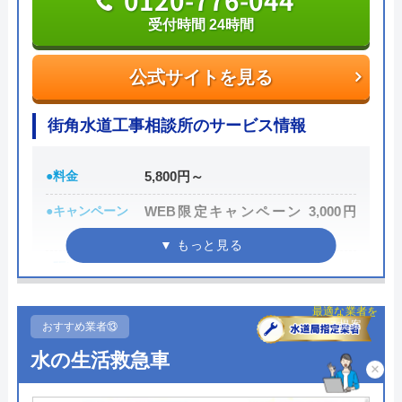
受付時間 24時間
公式サイトを見る
公式サイトを見る
水道修理プロの基本情報
運営会社
街角水道工事相談所のサービス情報
株式会社大和コーポレーション
代表者
小林 竜士
●料金
5,800円～
所在地
〒343-0032
●キャンペーン
WEB限定キャンペーン 3,000円
埼玉県越谷市大字袋山1513番地1サミ
OFF
ーコート越谷307
●駆けつけ時間
最短30分
対応エリア
千葉県、茨城県、東京都、神奈川県、
チャット診断で
●受付時間
24時間
埼玉県
最適な業者を
おすすめ業者⑬
ご提案
●定休日
年中無休
水の生活救急車
×
●出張見積もり
出張・見積無料