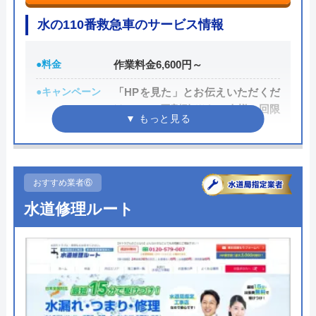
し、施主が納得した上で修理を行います。
水の110番救急車のサービス情報
0120-707-053
●料金
作業料金6,600円～
受付時間 24時間
●キャンペーン
「HPを見た」とお伝えいただくだ
公式サイトを見る
けで1,000円割引 ※お一人様一回限
り
クリーンライフの基本情報
●駆けつけ時間
最短30分
●受付時間
24時間
運営会社
株式会社クリーンライフ
おすすめ業者⑥
水道修理ルート
●定休日
年中無休
代表者
元村祐次
●出張見積もり
無料見積り
所在地
〒564-0052
大阪府吹田市広芝町6-10
●支払い方法
カード支払い、コンビニ、銀行支
払、後払い
対応エリア
全国
●累計実績
問い合わせ数10万件以上（2021年5