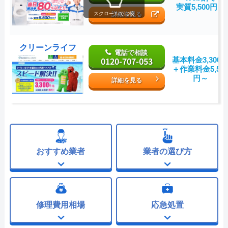
実質5,500円～
詳細を見る
スクロールで比較
クリーンライフ
電話で相談
0120-707-053
基本料金3,300
＋作業料金5,50
円～
詳細を見る
おすすめ業者
業者の選び方
修理費用相場
応急処置