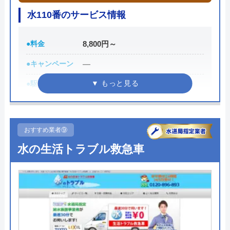
代表者
田中恵一
水110番のサービス情報
創業・設立
平成22年10月28日設立
所在地
〒812-0892
●料金
8,800円～
福岡県 福岡県福岡市博多区東那珂2-
●キャンペーン
―
18-21-1F
●駆けつけ時間
最短30分
対応エリア
全国対応
●受付時間
24時間
●定休日
年中無休
おすすめ業者⑨
●出張見積もり
出張見積もり無料
水の生活トラブル救急車
●支払い方法
現金、クレジットカード
●累計実績
修理実績119万件
●保証・保険
―
詳細は公式HPでご確認ください