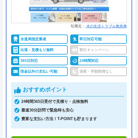
水110番がおすすめの理由
引用元：
水の生活トラブル救急車
水110番を運営しているサイトの累計の問い合わせ
数が398万件と、非常に多くの人から頼りにされて
水道局指定業者
即日対応可能
いる業者です。水回りに限らず約150品目のお家の
出張・見積もり無料
割引キャンペーン
トラブルに対応しておりますので、お住まいのトラ
365日対応
24時間対応
ブルならなんでも相談できます。
現金以外の支払い可能
深夜・早朝割増なし
明朗会計で、見積もり後の追加費用は一切ありませ
んので、悪徳業者によくある高額請求の被害に遭う
おすすめポイント
ことはないでしょう。また、何かあったときに使え
24時間365日受付で見積り・点検無料
るクーリングオフを採用しているところも安心で
最速30分訪問で緊急時も安心
す。見積もり・キャンセル料は無料ですし、相見積
豊富な支払い方法！T-POINTも貯まります
もりをする際にも利用したい業者です。