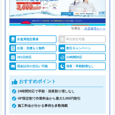
月累計）
クリーンライフのクチコミ on
●保証・保険
取り付け器具には1～5年間のメー
4.8
（
410
件のクチコミ）
カー保証 ※消耗品など一部サービ
スを除く。
※クチコミの内容について
引用元：
水道修理ルート
詳細は公式HPでご確認ください
水道局指定業者
即日対応可能
うまい棒エビマヨ
出張・見積もり無料
割引キャンペーン
水の110番救急車がおすすめの理由
2 か月前
365日対応
24時間対応
「水の110番救急車」は株式会社RSが運営する水ま
現金以外の支払い可能
深夜・早朝割増なし
わりの緊急対応サービスです。トイレ、お風呂、キ
スムーズに対応して頂けて助かりました。ト
ッチンなどの蛇口や排水溝・排水口・排水管つまり
おすすめポイント
イレの交換部分もその都度言って下さって助
や水漏れ修理に対応。受付時間は7:00～22:00です。
かりました。
365日年中無休で営業しているので、週末や祝日で
24時間対応で早朝・深夜割り増しなし
も依頼が可能です。電話を掛けると、受付から最短
HP限定割で作業料金から最大3,000円割引
30分で駆けつけてくれます。排水管のつまり、あふ
施工料金が分かる事例を多数掲載
れなど、急なトラブルが発生しても迅速に対応して