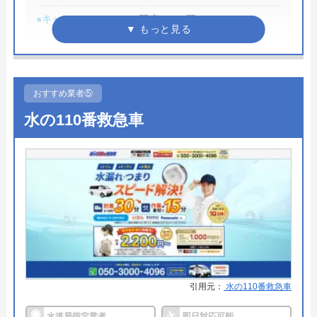
使えます。迅速な対応に心から感謝します！
●キャンペーン
WEB限定3,000円OFF
※10,000円以上で適用
●駆けつけ時間
最短30分
Googleクチコミを見る
●受付時間
24時間
おすすめ業者⑤
水の110番救急車
●定休日
年中無休
●出張見積もり
出張見積もり無料
●支払い方法
現金、銀行振込、クレジットカー
ド、コンビニ後払い、QR決済
●累計実績
施工実績30万件を達成
●保証・保険
修理に応じて1～3年の無料点検、
無料保証を用意
引用元：
水の110番救急車
詳細は公式HPでご確認ください
水道局指定業者
即日対応可能