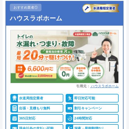
おすすめ業者①
ハウスラボホーム
引用元：
ハウスラボホーム
水道局指定業者
即日対応可能
出張・見積もり無料
割引キャンペーン
365日対応
24時間対応
現金以外の支払い可能
深夜・早朝割増なし