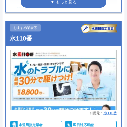
受付時間 24時間
●駆けつけ時間
最短30分
公式サイトを見る
●受付時間
24時間
おすすめ業者⑧
●定休日
年中無休
水道修理ルートの基本情報
水110番
●出張見積もり
出張見積もり無料
運営会社
株式会社クリーンライフ
●支払い方法
―
代表者
元村祐次
●累計実績
―
所在地
〒564-0052
●保証・保険
―
大阪府吹田市広芝町6-10
詳細は公式HPでご確認ください
対応エリア
全国
水の救急士がおすすめの理由
水道修理ルートのクチコミ on
引用元：
水110番
水の救急士は福岡県を主軸に全国で水回りトラブル
の解決にあたっている業者です。
4.8
（
410
件のクチコミ）
水道局指定業者
即日対応可能