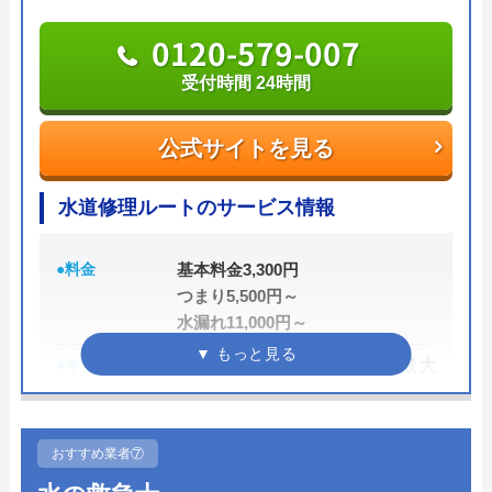
くれます。
0120-579-007
「WEBを見た」と伝えれば、料金から1,000円割引
受付時間 24時間
Googleクチコミを見る
に。例えば排水管の修理見積は0円。排水管修理費
用は2,200円～。業界最安値に挑戦しているので、良
公式サイトを見る
心的な価格です。
水道修理ルートのサービス情報
急なトラブルで持ち合わせがないという場合でも、
クレジットカード決済、銀行支払い、コンビニでの
●料金
基本料金3,300円
支払いにも対応しているので安心してください。
つまり5,500円～
水漏れ11,000円～
050-3000-4096
●キャンペーン
HP限定割、作業料金から最大
受付時間 24時間
3,000円割引
●駆けつけ時間
最短15分
公式サイトを見る
おすすめ業者⑦
●受付時間
24時間