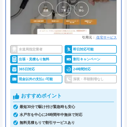
●累計実績
年間25万件、累計500万件の修理交
代表者
勝島崇裕
換実績
創業・設立
2024年11月設立
●保証・保険
工事保証12年・商品保証10年(最
大)
所在地
〒113-0033
引用元：
住宅サービス
東京都文京区本郷5-1-11
詳細は公式HPでご確認ください
水道局指定業者
即日対応可能
対応エリア
全国33拠点
出張・見積もり無料
割引キャンペーン
イースマイルがおすすめの理由
対応エリア詳
常陸太田市のトイレ水漏れ・つまり修
365日対応
24時間対応
細
理に駆けつけ対応｜水道局指定業者ハ
イースマイルは対応する自治体で適切な工事ができ
現金以外の支払い可能
深夜・早朝割増なし
ウスラボホーム
ると認められている水道局指定業者です。
おすすめポイント
土日祝日・深夜早朝含む24時間365日、いつ相談し
ても割増料金がかからず、作業が始まるまでは一切
最短30分で駆け付け緊急時も安心
費用がかからないかなり信頼できる業者です。
水戸市を中心に24時間年中無休で対応
無料見積もりで割引サービスあり