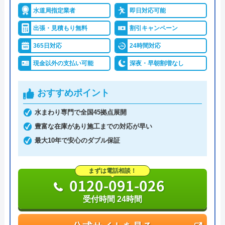
詳細は公式HPでご確認ください
水道局指定業者
即日対応可能
出張・見積もり無料
割引キャンペーン
ハウスラボホームがおすすめの理由
365日対応
24時間対応
ハウスラボホームは全国各地に拠点を構えている水
現金以外の支払い可能
深夜・早朝割増なし
道修理業者です。トイレ、キッチン、浴室などの水
まわりトラブル全般に対応しており、作業料金が
おすすめポイント
6,600円からとお手頃価格で提供をしています。
水まわり専門で全国45拠点展開
万が一、水まわりに問題が発生した場合は、最短20
豊富な在庫があり施工までの対応が早い
分でお客様の元にスタッフが駆けつけます。出張見
最大10年で安心のダブル保証
積もりキャンセルは0円、深夜早朝でも割増料金は
一切ありません。業務や知識の習得のために厳しい
まずは電話相談！
0120-091-026
自社研修を実施しているため、技術には問題ないよ
うです。
受付時間 24時間
トラブルの原因や作業例などが分かりやすく記載さ