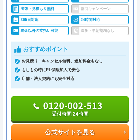
問い合わせから駆けつけまで最短30分というスピー
※クチコミの内容について
出張・見積もり無料
割引キャンペーン
ドの速さが強みの一つであり、今すぐにトラブルを
365日対応
24時間対応
解決したいという人におすすめです。
うまい棒エビマヨ
作業はお見積もり金額の了承を得てから着工とな
現金以外の支払い可能
深夜・早朝割増なし
2 か月前
り、追加費用は発生しないので安心して依頼するこ
とができます。
おすすめポイント
お見積り・キャンセル無料、追加料金もなし
スムーズに対応して頂けて助かりました。ト
0120-995-414
もしもの時にPL保険加入で安心
イレの交換部分もその都度言って下さって助
受付時間 24時間
店舗・法人契約にも完全対応
かりました。
公式サイトを見る
0120-002-513
水の救急士の基本情報
受付時間 24時間
運営会社
UberHouse株式会社
公式サイトを見る
Googleクチコミを見る