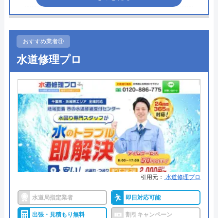
所在地
〒107-8545
東京都港区南青山2丁目2番15号ウィン
●受付時間
8:00〜17:00
青山942
●定休日
日曜・祝日
おすすめ業者⑪
対応エリア
全国40都道府県
●出張見積もり
ー
水道修理プロ
●支払い方法
ー
●累計実績
ー
●保証・保険
ー
詳細は公式HPでご確認ください
AQUAがおすすめの理由
AQUAは茨城県鉾田市を中心とした地域密着型の会
引用元：
水道修理プロ
社です。近隣エリアの給湯器の修理・交換、水回り
水道局指定業者
即日対応可能
のリフォームから水道のトラブルまで専門に扱って
出張・見積もり無料
割引キャンペーン