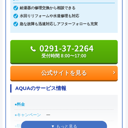
ては信頼出来ますし、最短30分での駆けつけや見積
す。 お陰様で、他社と連携して自社集客も
給湯器の修理交換から相談できる
もりは無料の面も加味すると、相見積もりに利用し
安定して早や3年。安定集客万歳です🙌 手数
水回りリフォームや水道修理も対応
たい業者の一つです。
料率で悩む加盟店さん、早く見切りと付ける
急な故障も迅速対応しアフターフォローも充実
Googleクチコミを見る
ことをお勧めします。協力し合いましょう！
0120-896-893
Message待ってます！
0291-37-2264
受付時間 24時間
受付時間 8:00〜17:00
公式サイトを見る
公式サイトを見る
水の生活トラブル救急車の基本情報
AQUAのサービス情報
運営会社
株式会社オーケー管理
●料金
代表者
棚原健太郎
●キャンペーン
ー
創業・設立
37803
●駆けつけ時間
ー