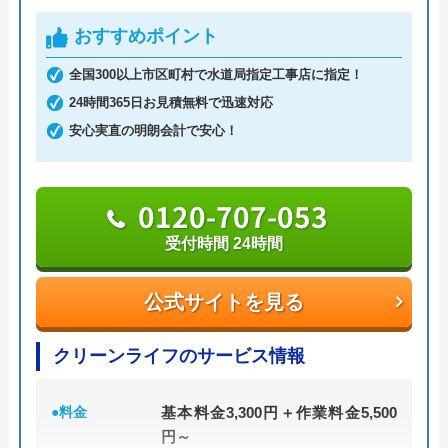
おすすめポイント
イースマイルのクチコミ on
0120-086-919
全国300以上市区町村で水道局指定工事店に指定！
4.1
（
198
件のクチコミ）
24時間365日お見積無料で迅速対応
※クチコミの内容について
安心実直の明朗会計で安心！
公式サイトを見る
りえP
0120-707-053
2 か月前
受付時間 24時間
公式サイトを見る
トイレが詰まって本当に困っていましたが、
イースマイルさんに依頼して大正解でした！
クリーンライフのサービス情報
連絡後すぐに駆けつけてくださり、あっとい
う間に解決。スタッフの方も非常に丁寧で、
●料金
基本料金3,300円＋作業料金5,500
安心して任せられました。これでまた快適に
円～