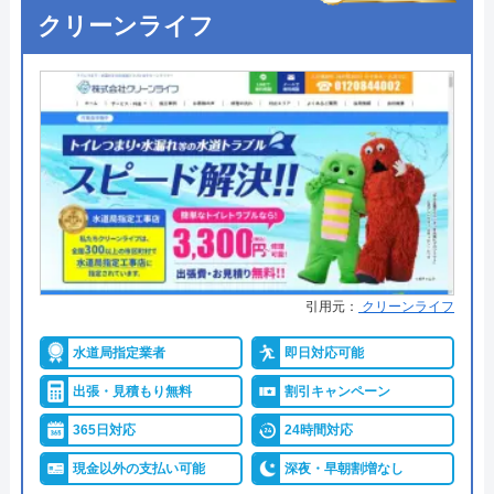
詳細は公式HPでご確認ください
クリーンライフ
公式サイトを見る
住宅サービスがおすすめの理由
イースマイルの基本情報
住宅サービスは、茨城県水戸市を中心に水回りのト
ラブル、給湯器の修理・交換に対応している業者で
運営会社
株式会社イースマイル
す。24時間年中無休で対応しており、電話、HPの
代表者
島村禮孝
問い合わせフォームにて受付を行っております。見
積もりは無料で対応しており、最短30分で現場まで
創業・設立
1992年6月1日創立
駆け付けてくれるので、緊急時のトラブルでも安心
所在地
〒542-0066
です。
引用元：
クリーンライフ
大阪府大阪市中央区瓦屋町3丁目7-3 イ
水道局指定業者
即日対応可能
ースマイルビル
施工料金は5,500円～承っており、6,000円以上にな
出張・見積もり無料
割引キャンペーン
る場合は5,000円OFFの割引サービスを受けることが
対応エリア
39都道府県
できます。割引サービスはホームページを見て依頼
365日対応
24時間対応
対応エリア詳
した方に適応されるので、ご依頼時に忘れずに伝え
現金以外の支払い可能
深夜・早朝割増なし
細
るようにしてください。