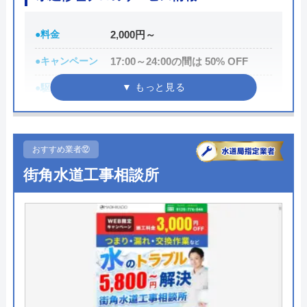
創業・設立
ー
●料金
2,000円～
所在地
〒311-1401
●キャンペーン
17:00～24:00の間は 50% OFF
茨城県鉾田市箕輪1696-4
●駆けつけ時間
最短10分
対応エリア
茨城県鉾田市の近隣エリア
●受付時間
24時間
●定休日
―
おすすめ業者⑫
●出張見積もり
出張見積もり無料
街角水道工事相談所
●支払い方法
現金、クレジットカード
●累計実績
約10万件以上
●保証・保険
―
詳細は公式HPでご確認ください