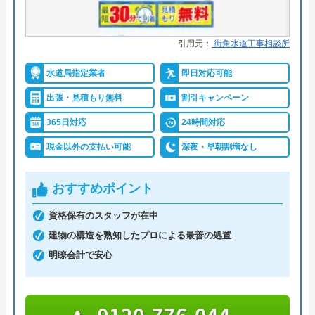
水道修理プロがおすすめの理由
千葉県、東京都、神奈川県、埼玉県を中心に対応し
引用元：
街角水道工事相談所
ている水道修理プロは、電話での相談から最短10分
水道局指定業者
即日対応可能
で駆けつけ可能な地域密着型の業者です。
出張・見積もり無料
割引キャンペーン
出張見積もりは無料かつ24時間・365日いつでも対
365日対応
24時間対応
応しているため、夜間の急なトラブルも安心して頼
現金以外の支払い可能
深夜・早朝割増なし
れます。
おすすめポイント
施工実績10万件以上という豊富な経験に基づく技術
力があるからこそ、施工保証7年という手厚いサポ
資格保有のスタッフが在中
ートを用意していることも特徴です。
建物の構造を熟知したプロによる最善の処置
明瞭会計で安心
0120-886-775
受付時間 24時間
0120-776-044