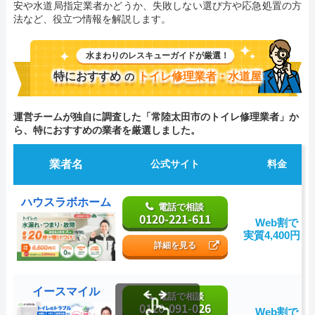
安や水道局指定業者かどうか、失敗しない選び方や応急処置の方
法など、役立つ情報を解説します。
水まわりのレスキューガイドが厳選！
特におすすめ
トイレ修理業者・水道屋
の
運営チームが独自に調査した「常陸太田市のトイレ修理業者」か
ら、特におすすめの業者を厳選しました。
業者名
公式サイト
料金
ハウスラボホーム
電話で相談
0120-221-611
Web割で
実質4,400円～
詳細を見る
イースマイル
電話で相談
0120-091-026
Web割で