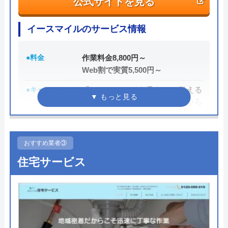
公式サイトを見る
れており、依頼の際も安心できますね。候補のひと
つにしてみてください。
イースマイルのサービス情報
ちなみに、電話で連絡した際に「サイトを見た」と
●料金
作業料金8,800円～
伝えると作業料金が2,000円割引になるWEB割があ
Web割で実質5,500円～
りますので、相談する際は必ず電話で相談し、その
●キャンペーン
「ホームページを見た」と伝える
際には必ず「サイトを見た」と伝えましょう。
だけで、WEB割で作業料金から
3,000円割引！
まずは電話相談！
0120-221-611
●駆けつけ時間
最短20分
おすすめ業者③
受付時間 24時間 年中無休
●受付時間
24時間
住宅サービス
公式サイトを見る
●定休日
年中無休
●出張見積もり
出張・見積もり無料
ハウスラボホームの基本情報
●支払い方法
現金、銀行振込、モバイル、後払
い決済、クレジットカード
運営会社
株式会社ハウスラボ