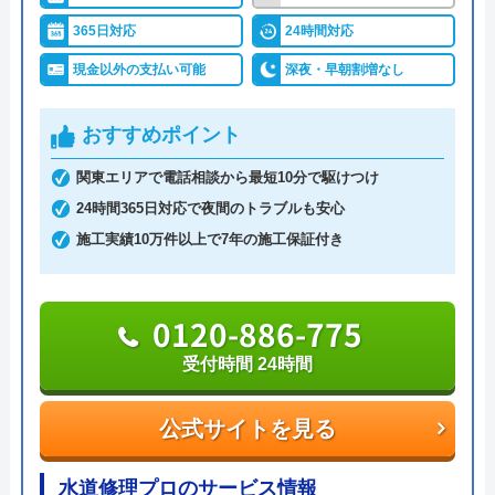
います。給湯器の故障にも迅速な対応で、お客様の
緊急なニーズにも対応しており、アフターフォロー
365日対応
24時間対応
も万全です。最新の技術を駆使した経験豊富な技術
現金以外の支払い可能
深夜・早朝割増なし
者が、どのような問題にも適切な解決策を提供しま
す。お客様の快適な毎日をサポートするため、ちょ
おすすめポイント
っとしたご相談をしてい方にはおすすめです。
関東エリアで電話相談から最短10分で駆けつけ
24時間365日対応で夜間のトラブルも安心
0291-37-2264
施工実績10万件以上で7年の施工保証付き
受付時間 8:00〜17:00
公式サイトを見る
0120-886-775
受付時間 24時間
AQUAの基本情報
公式サイトを見る
運営会社
AQUA
代表者
井川千春
水道修理プロのサービス情報