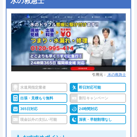
水の救急士
水の110番救急車の基本情報
●定休日
年中無休
●出張見積もり
出張見積もり無料
運営会社
株式会社JUNコーポレーション
●支払い方法
現金、PayPay、クレジットカー
代表者
高野祐二
ド、NP後払い
所在地
〒158-0095
●累計実績
累計対応件数100万件以上
東京都世田谷区瀬田二丁目27番3号
●保証・保険
1〜3年の無料点検・無料保証制度
対応エリア
全国（一部エリアを除く）
PL保険加入業者
引用元：
水の救急士
詳細は公式HPでご確認ください
水道局指定業者
即日対応可能
出張・見積もり無料
割引キャンペーン
水道修理ルートがおすすめの理由
365日対応
24時間対応
株式会社クリーンライフが運営する水まわり修理サ
現金以外の支払い可能
深夜・早朝割増なし
ービス「水道修理ルート」は、水道局指定工事店の
認定を受けている大手水道業者です。