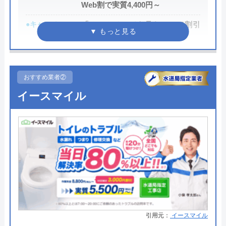
Web割で実質4,400円～
●キャンペーン
「ホームページを見た！」で割引
2,000円
●駆けつけ時間
最短20分
●受付時間
24時間
おすすめ業者②
イースマイル
●定休日
年中無休
●出張見積もり
出張・見積もり無料
●支払い方法
現金、クレジットカード、コンビ
ニ後払い、QRコード決済
●累計実績
提携先は大手企業との法人契約多
数
●保証・保険
商品保証最長10年・施工保証最長5
年
引用元：
イースマイル