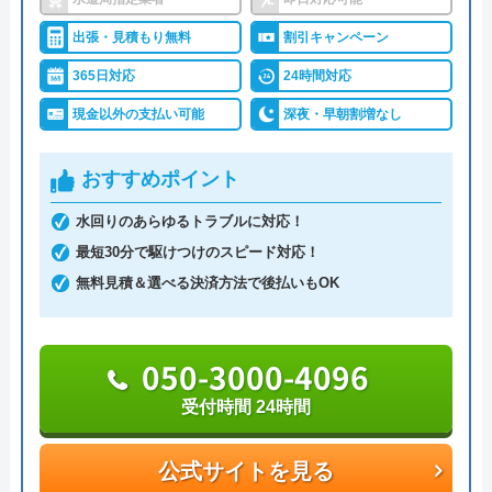
クリーンライフがおすすめの理由
出張・見積もり無料
割引キャンペーン
クリーンライフは年中無休で、最短30分駆けつけ、
365日対応
24時間対応
休日・深夜も出張費無料などのサービスを売りにし
現金以外の支払い可能
深夜・早朝割増なし
ています。
おすすめポイント
指定給水装置工事事業者（水道局指定工事店）で下
請けに依頼することなく自社でしっかりと教育や研
水回りのあらゆるトラブルに対応！
修を受けた有資格者のスタッフが対応してくれるの
最短30分で駆けつけのスピード対応！
で安心です。
無料見積＆選べる決済方法で後払いもOK
また、見積もり時や施工後などにトラブルが起こっ
050-3000-4096
た場合には、スタッフから渡されている名刺の裏に
書かれている番号に電話すれば、各エリアの担当が
受付時間 24時間
対応してくれます。見積もり無料で、キャンセル料
も不要です。施工前に必ず修理内容と費用を提示
公式サイトを見る