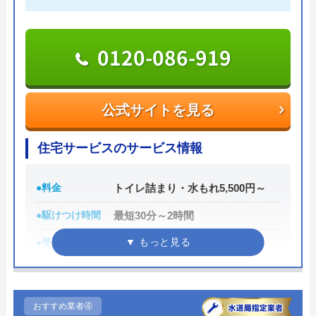
実績も豊富で、スタッフの研修にも力を入れている
ため技術力はもちろん接客もよく、トイレや排水
管、給湯器や蛇口の修理交換まで水回りのことなら
0120-086-919
何でも相談できます。
電話で「ホームページを見た」と伝えるだけで3,000
公式サイトを見る
円割引なので、相談する際は電話で相談し、忘れず
に伝えるようにしましょう。
住宅サービスのサービス情報
ちなみに、依頼せずとも見積もりにはお金はかから
●料金
トイレ詰まり・水もれ5,500円～
ないので、相見積もりの際は必ず相談しておきたい
●駆けつけ時間
最短30分～2時間
業者の一つです。
イースマイルの詳細ページはこちら
●受付時間
24時間
まずは電話相談！
●定休日
年中無休
0120-091-026
●累計実績
記載なし
おすすめ業者④
受付時間 24時間