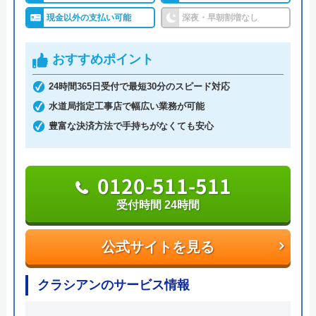
現金以外の支払い可能
深夜・早朝割増なし
水の救急隊は最短15分で駆けつけてくれる水道局指
定給水装置工事事業者です。
おすすめポイント
年中無休、24時間受付を行なっているため急なトラ
ブルでも安心ですし、見積もり・出張代は無料です
24時間365日受付で最短30分のスピード対応
ので気軽に相談できます。
水道局指定工事店で幅広い業務が可能
豊富な決済方法で手持ちがなくても安心
支払い方法も現金だけではなくカードやNP払いなど
にも対応していますし、電話にて「ネットで見た」
と伝えるだけで3,000円OFFになるWEB割引もあり
0120-511-511
ます。
受付時間 24時間
トイレやキッチン、お風呂や洗面所など水まわりの
公式サイトを見る
つまり・水漏れで困ったときはぜひ相談してみてく
ださい。
クラシアンのサービス情報