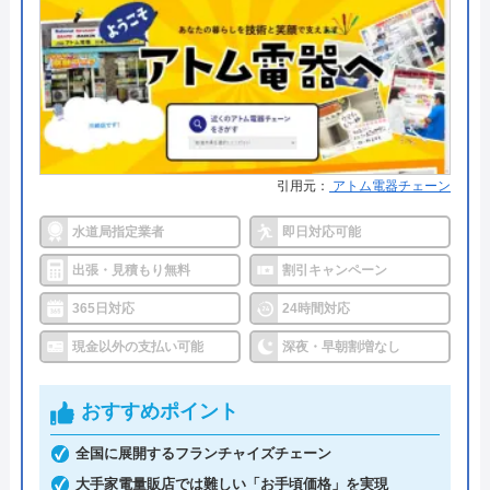
代表者
今田健治
●累計実績
―
創業・設立
1991年6月21日創業
●保証・保険
PL保険加入
所在地
〒222-0033
詳細は公式HPでご確認ください
横浜市港北区新横浜3-1-9 アリーナタ
ワー13階
街角水道工事相談所がおすすめの理由
引用元：
アトム電器チェーン
対応エリア
全国
街角水道工事相談所は全国に対応しているトイレ修
水道局指定業者
即日対応可能
理業者です。給水装置工事主任技術者の資格を保有
出張・見積もり無料
割引キャンペーン
クラシアンのクチコミ on
したスタッフが最短30分で駆けつけてくれ、しっか
365日対応
24時間対応
りと修理を行なってくれます。
3.9
（
105
件のクチコミ）
現金以外の支払い可能
深夜・早朝割増なし
明瞭会計であるため、工事前の見積もり金額から増
※クチコミの内容について
えることはありません。ちなみに簡単な水漏れ等は
おすすめポイント
5,800円～から対応してくれます。
REO
支払い方法は現金以外にも銀行振込・クレジットカ
全国に展開するフランチャイズチェーン
2 か月前
ード・コンビニ決済から選べるため緊急トラブル時
大手家電量販店では難しい「お手頃価格」を実現