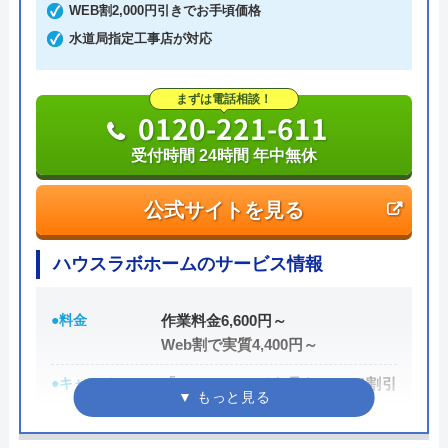
WEB割2,000円引きでお手頃価格
だけます。見積もりは無料で実施しているので、相
水道局指定工事店が対応
見積もりにもご利用いただけます。
まずは電話相談！
0285-22-1865
0120-221-611
受付時間 8:30～17:30
受付時間 24時間 年中無休
公式サイトを見る
公式サイトを見る
株式会社中山設備機器の基本情報
ハウスラボホームのサービス情報
運営会社
株式会社中山設備機器
●料金
作業料金6,600円～
Web割で実質4,400円～
代表者
中山貴文
●キャンペーン
「ホームページを見た！」で割引
創業・設立
昭和25年9月15日創立
2,000円
所在地
〒323-0806
●駆けつけ時間
最短20分