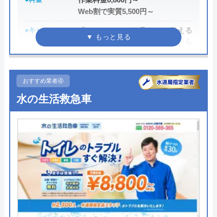
伝えると作業料金が2,000円割引になるWEB割があ
Web割で実質5,500円～
りますので、相談する際は必ず電話で相談し、その
●キャンペーン
「ホームページを見た」と伝える
際には必ず「サイトを見た」と伝えましょう。
だけで、WEB割で作業料金から
3,000円割引！
まずは電話相談！
0120-221-611
●駆けつけ時間
最短20分
おすすめ業者④
受付時間 24時間 年中無休
●受付時間
24時間
水の生活救急車
公式サイトを見る
●定休日
年中無休
●出張見積もり
出張・見積もり無料
ハウスラボホームの基本情報
●支払い方法
現金、銀行振込、モバイル、後払
い決済、クレジットカード
運営会社
株式会社ハウスラボ
●累計実績
年間25万件、累計500万件の修理交
代表者
勝島崇裕
換実績
創業・設立
2024年11月設立
●保証・保険
工事保証12年・商品保証10年(最