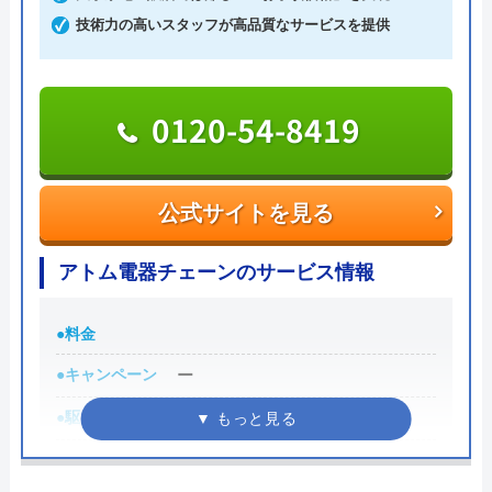
でも安心です。
技術力の高いスタッフが高品質なサービスを提供
出張費・見積もり料も無料で、24時間電話で相談を
新築ですが、トイレが詰まり、厚木営業所の
受け付けているので、気軽に見積依頼をしてみては
方に来ていただきました。｢家中の配管の高
いかがでしょうか。
0120-54-8419
圧洗浄が必要｣と言われましたが、高額で出
せませんでした。仕方なく自分でスッポンを
0120-776-044
使い、つまりを除去しました。高圧洗浄が本
受付時間 24時間
公式サイトを見る
当に必要だったのかは、よく分かりませんで
した。
公式サイトを見る
アトム電器チェーンのサービス情報
Googleクチコミを見る
街角水道工事相談所の基本情報
●料金
●キャンペーン
ー
運営会社
トラベルブック株式会社
●駆けつけ時間
ー
代表者
長田龍
●受付時間
店舗によって異なる
創業・設立
2014年5月