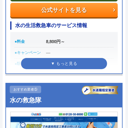
電話で「ホームページを見た」と伝えるだけで3,000
公式サイトを見る
円割引なので、相談する際は電話で相談し、忘れず
水の生活救急車のサービス情報
に伝えるようにしましょう。
ちなみに、依頼せずとも見積もりにはお金はかから
●料金
8,800円～
ないので、相見積もりの際は必ず相談しておきたい
●キャンペーン
―
業者の一つです。
●駆けつけ時間
最短30分
イースマイルの詳細ページはこちら
●受付時間
8:00-22:00
まずは電話相談！
0120-091-026
●定休日
年中無休
おすすめ業者⑤
受付時間 24時間
●出張見積もり
出張見積もり無料
水の救急隊
公式サイトを見る
●支払い方法
現金、クレジットカード
●累計実績
施工対応数240万件以上
イースマイルの基本情報