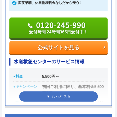
深夜早朝、休日割増料金なしだから安心！
もらえる点が魅力的です。水道局指定工事店として
登録されているため、技術力を重視したい方でもお
すすめの業者です。
0120-245-990
受付時間 24時間365日受付中！
0120-802-583
受付時間 8:00～23:00
公式サイトを見る
公式サイトを見る
水道救急センターのサービス情報
水猿の基本情報
●料金
5,500円～
運営会社
SLS株式会社
●キャンペーン
初回ご利用に限り、基本料金5,500
円割引
代表者
明石康裕
●駆けつけ時間
GPSシステムで30分スピード訪
創業・設立
平成19年9月
問！！