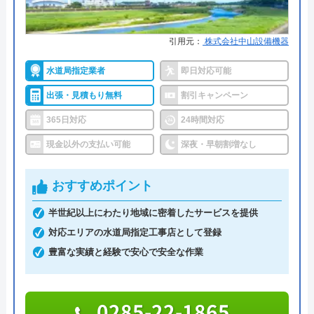
引用元：
株式会社中山設備機器
水道局指定業者
即日対応可能
出張・見積もり無料
割引キャンペーン
365日対応
24時間対応
現金以外の支払い可能
深夜・早朝割増なし
おすすめポイント
半世紀以上にわたり地域に密着したサービスを提供
対応エリアの水道局指定工事店として登録
豊富な実績と経験で安心で安全な作業
0285-22-1865