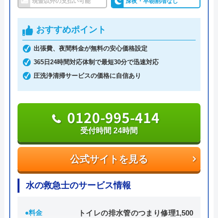
現金以外の支払い可能
深夜・早朝割増なし
系列電器店や大手家電量販店では難しい「お手頃価
おすすめポイント
格」を提供し、設置・交換も技術力の高いスタッフ
出張費、夜間料金が無料の安心価格設定
が対応してくれるなど高品質なサービスを受けられ
365日24時間対応体制で最短30分で迅速対応
るのが大きな特徴です。
圧洗浄清掃サービスの価格に自信あり
0120-54-8419
0120-995-414
受付時間 24時間
公式サイトを見る
公式サイトを見る
アトム電器チェーンの基本情報
水の救急士のサービス情報
運営会社
株式会社アトムチェーン本部
代表者
井坂博史
●料金
トイレの排水管のつまり修理1,500