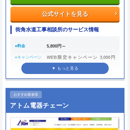
認してから承諾のサインをしましょう。
公式サイトを見る
各市区から認可を受けている水道局指定工事店であ
Googleクチコミを見る
街角水道工事相談所のサービス情報
り、研修制度や資格取得支援などによるスタッフの
技術品質向上にも力をいれているため安心して作業
を任せることができるでしょう。
●料金
5,800円～
●キャンペーン
WEB限定キャンペーン 3,000円
0120-511-511
OFF
受付時間 24時間
●駆けつけ時間
最短30分
●受付時間
24時間
公式サイトを見る
おすすめ業者⑧
●定休日
年中無休
アトム電器チェーン
クラシアンの基本情報
●出張見積もり
出張・見積無料
運営会社
株式会社クラシアン
●支払い方法
現金・銀行振込・クレジットカー
ド・コンビニ払い