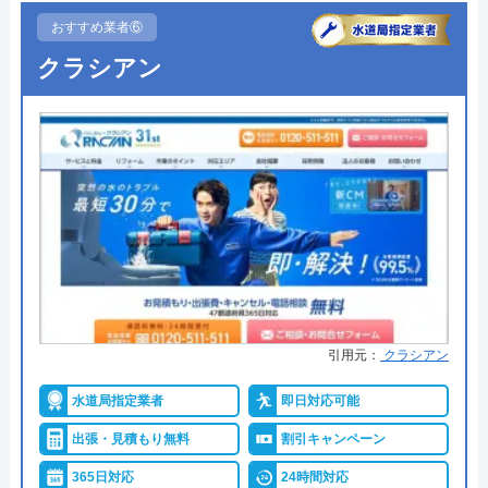
0120-569-365
います
おすすめ業者⑥
受付時間 8:00～22:00
●受付時間
24時間365日受付対応！
クラシアン
●定休日
年中無休
公式サイトを見る
●出張見積もり
出張見積もり無料
水の生活救急車の基本情報
●支払い方法
現金、クレジットカード、NP後払
い、QRコード決済
運営会社
株式会社生活救急車
●累計実績
累計50万件
代表者
楯広長
●保証・保険
PL保険加入修繕工事や施工後に、
不備や不具合があり被害を被った
所在地
〒460-0008
場合の【生産物賠償責任保険】に
名古屋市中区栄1丁目14-15
引用元：
クラシアン
加入しています。
対応エリア
全国（一部地域を除く）
水道局指定業者
即日対応可能
詳細は公式HPでご確認ください
出張・見積もり無料
割引キャンペーン
水の救急隊がおすすめの理由
365日対応
24時間対応