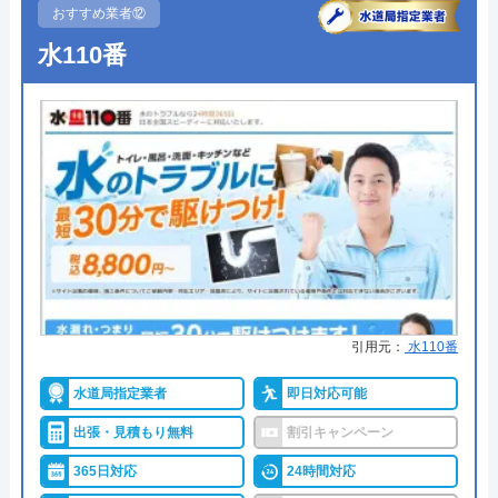
所在地
〒564-0051
●受付時間
24時間365日受付中
おすすめ業者⑫
大阪府吹田市豊津町1-18 エクラート江
水110番
●定休日
24時間365日受付中
坂ビル 8F
●出張見積もり
―
対応エリア
37都道府県
●支払い方法
―
●累計実績
―
●保証・保険
―
詳細は公式HPでご確認ください
水道救急センターがおすすめの理由
引用元：
水110番
水道救急センターは水回りのトラブル全般に対応し
水道局指定業者
即日対応可能
ている業者で、水漏れやつまりの修理、リフォーム
出張・見積もり無料
割引キャンペーン
作業などをご依頼いただけます。関東、関西、東
海、東北、北陸地方の10都府県を対応エリアとして
365日対応
24時間対応