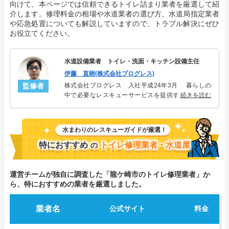
向けて、本ページでは信頼できるトイレ詰まり業者を厳選して紹
介します。修理料金の相場や水道業者の選び方、水道局指定業者
や応急処置についても解説していますので、トラブル解決にぜひ
お役立てください。
水道設備業者 トイレ・洗面・キッチン設備主任
伊藤 直樹(株式会社プログレス)
監修者
株式会社プログレス 入社平成24年3月 暮らしの
中で必要なレスキューサービスを提供する株式会社
続きを読む
プログレスにてトイレ・洗面・キッチン周りの設備
主任を担当。水回り業務に8年従事し、累計3000件の
トイレ・洗面・キッチン関連のトラブルを解決。多
水まわりのレスキューガイドが厳選！
くのお客様に信頼される「トイレ・洗面・キッチ
ン」のスペシャリスト。
特におすすめ
トイレ修理業者・水道屋
の
運営チームが独自に調査した「龍ケ崎市のトイレ修理業者」か
ら、特におすすめの業者を厳選しました。
業者名
公式サイト
料金