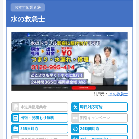
●定休日
店舗によって異なる
おすすめ業者⑨
所在地
〒102-0074
●出張見積もり
ー
東京都千代田区九段南2-4-11 パシフィ
水の救急士
ックスクエア九段南9F
●支払い方法
ー
対応エリア
全国
●累計実績
ー
●保証・保険
ー
詳細は公式HPでご確認ください
アトム電器チェーンがおすすめの理由
アトム電器チェーンは、全国展開を果たしている
引用元：
水の救急士
「まるの電器屋さん」のフランチャイズチェーンで
水道局指定業者
即日対応可能
す。給湯器の設置にも対応していますが、全国に店
出張・見積もり無料
割引キャンペーン
舗があるため各店舗の営業時間、定休日が異なりま
す。依頼する際には、公式ホームページから事前に
365日対応
24時間対応
確認しておくとよいでしょう。