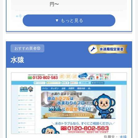
円〜
創業・設立
1989年11月設立
●キャンペーン
―
所在地
〒583-0871
●駆けつけ時間
最短30分
大阪府羽曳野市野々上4-6-5
●受付時間
24時間
対応エリア
関東、東北、信越、北陸、中部、関
おすすめ業者⑩
西、中国、四国、九州各都道府県
●定休日
年中無休
水猿
●出張見積もり
出張見積もり無料
アトム電器チェーンのクチコミ
●支払い方法
―
on
●累計実績
―
2.4
（
5
件のクチコミ）
●保証・保険
―
※クチコミの内容について
詳細は公式HPでご確認ください
しげやん
水の救急士がおすすめの理由
8 か月前
引用元：
水猿