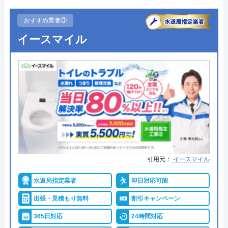
栃木県小山市中久喜198
●受付時間
24時間
おすすめ業者③
対応エリア
栃木県小山市周辺
イースマイル
●定休日
年中無休
●出張見積もり
出張・見積もり無料
株式会社中山設備機器のクチコミ
on
●支払い方法
現金、クレジットカード、コンビ
ニ後払い、QRコード決済
4.3
（
7
件のクチコミ）
●累計実績
提携先は大手企業との法人契約多
※クチコミの内容について
数
●保証・保険
商品保証最長10年・施工保証最長5
猪瀬修
年
引用元：
イースマイル
3 週間前
詳細は公式HPでご確認ください
水道局指定業者
即日対応可能
出張・見積もり無料
割引キャンペーン
ハウスラボホームがおすすめの理由
同じ小山市の同業者です。この会社のように
365日対応
24時間対応
漏水調査・修繕業務、そして漏水による水道
ハウスラボホームは全国各地に拠点を構えている水