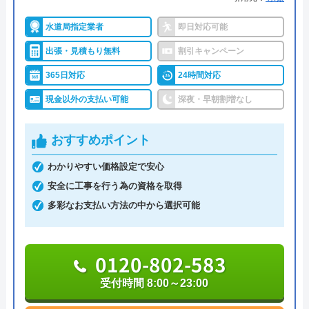
水の救急士は福岡県を主軸に全国で水回りトラブル
水道局指定業者
即日対応可能
の解決にあたっている業者です。
アトム電器チェーン下山手店にエアコンの購
問い合わせから駆けつけまで最短30分というスピー
出張・見積もり無料
割引キャンペーン
入と施工をお願いしたいと電話したところ、
ドの速さが強みの一つであり、今すぐにトラブルを
365日対応
24時間対応
一見客は取り扱いできないとのこと、ホーム
解決したいという人におすすめです。
現金以外の支払い可能
深夜・早朝割増なし
ページは完全に誇大広告です。
作業はお見積もり金額の了承を得てから着工とな
り、追加費用は発生しないので安心して依頼するこ
おすすめポイント
とができます。
わかりやすい価格設定で安心
0120-995-414
安全に工事を行う為の資格を取得
多彩なお支払い方法の中から選択可能
受付時間 24時間
Googleクチコミを見る
公式サイトを見る
0120-802-583
受付時間 8:00～23:00
水の救急士の基本情報