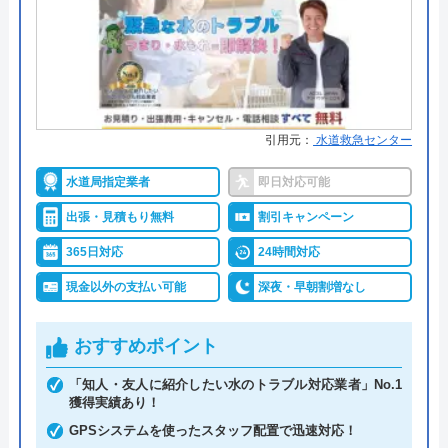
●保証・保険
―
詳細は公式HPでご確認ください
水猿がおすすめの理由
引用元：
水道救急センター
水猿は全国37都道府県で、水まわり緊急サービス、
水道局指定業者
即日対応可能
給湯器交換サービス、トイレ交換サービス、リフォ
ームサービスを提供しています。ただし、都道府県
出張・見積もり無料
割引キャンペーン
によって対応しているサービスが異なるので、利用
365日対応
24時間対応
したいサービスが受けられるかどうかはよく確認し
現金以外の支払い可能
深夜・早朝割増なし
ないといけません。問い合わせて確認してもいいの
ですが、HPをご覧になると対応エリアと一緒に記載
おすすめポイント
されているのですぐに判別できます。
「知人・友人に紹介したい水のトラブル対応業者」No.1
獲得実績あり！
営業時間は8時～23時、365日年中無休で営業してい
GPSシステムを使ったスタッフ配置で迅速対応！
るため、夜間・早朝のトラブルにもすぐに対応して