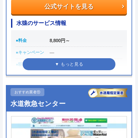
運営会社
UberHouse株式会社
公式サイトを見る
代表者
田中恵一
水猿のサービス情報
創業・設立
平成22年10月28日設立
●料金
8,800円～
所在地
〒812-0892
福岡県 福岡県福岡市博多区東那珂2-
●キャンペーン
―
18-21-1F
●駆けつけ時間
受付時に回答
対応エリア
全国対応
●受付時間
8:00～23:00
●定休日
年中無休
おすすめ業者⑪
●出張見積もり
出張見積もり無料
水道救急センター
●支払い方法
現金、銀行振込、クレジットカー
ド､コンビニ後払い決済
●累計実績
―