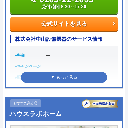
受付時間 8:30～17:30
公式サイトを見る
株式会社中山設備機器のサービス情報
●料金
―
●キャンペーン
―
●駆けつけ時間
―
●受付時間
8:30～17:30
●定休日
第一土曜・日・祝
おすすめ業者②
●出張見積もり
―
ハウスラボホーム
●支払い方法
―