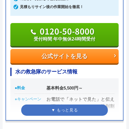
どにも対応してくれる水まわりトラブル解決のスペ
※クチコミの内容について
見積もりサイン後の作業開始を徹底！
シャリストです。
りえP
おすすめポイントとしてはこれまでの施工対応実績
0120-50-8000
2 か月前
は240万件以上と豊富な実績数があり、また最短5分
受付時間 年中無休24時間受付
で業者を手配してくれて最短30分でスピード駆け付
けしてくれるところです。
公式サイトを見る
トイレが詰まって本当に困っていましたが、
イースマイルさんに依頼して大正解でした！
また、取扱いメーカーに関しても幅広いため、水ま
水の救急隊のサービス情報
連絡後すぐに駆けつけてくださり、あっとい
わりトラブルで困った際には頼りになる業者でしょ
う間に解決。スタッフの方も非常に丁寧で、
う。
●料金
基本料金5,500円～
安心して任せられました。これでまた快適に
使えます。迅速な対応に心から感謝します！
もちろん見積もりは無料ですし、出張・キャンセル
●キャンペーン
お電話で「ネットで見た」と伝え
て頂くだけでOK！WEBの特別割
についても無料ですので、まずはサイトを覗いてみ
引3,000円OFF
てはいかがでしょうか？
●駆けつけ時間
最短15分で水道局指定工事者が伺
Googleクチコミを見る