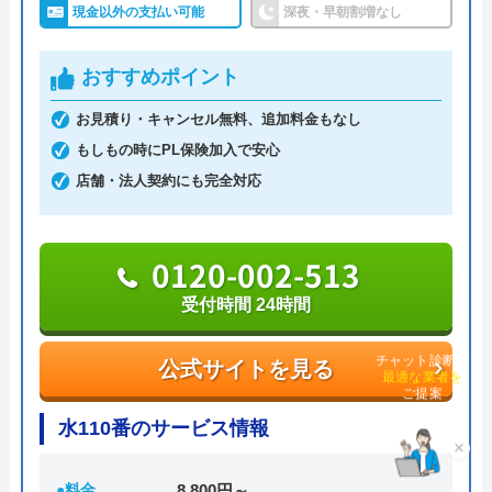
営業しています。一部地域しか対応していない県も
現金以外の支払い可能
深夜・早朝割増なし
あるので、詳細な対応エリアについてはお問い合わ
せください。
おすすめポイント
お見積り・キャンセル無料、追加料金もなし
トラブル対応は24時間年中無休で受け付けており、
もしもの時にPL保険加入で安心
最短30分で現場まで駆け付けてくれます。夜間帯の
店舗・法人契約にも完全対応
割増料金の請求もないのでご安心ください。
Web割引もあり、初めての依頼する方は5,500円の
0120-002-513
割引を、2回目以降の方は10%の割引を受けること
受付時間 24時間
ができます。
公式サイトを見る
チャット診断で
0120-245-990
最適な業者を
ご提案
受付時間 24時間365日受付中！
水110番のサービス情報
×
公式サイトを見る
●料金
8,800円～