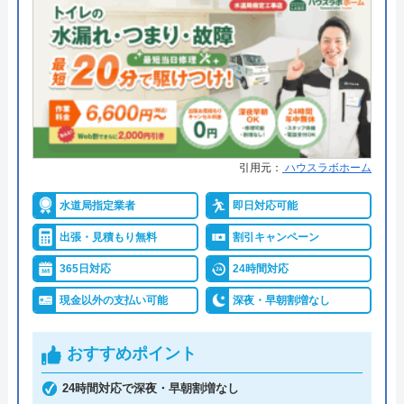
●累計実績
官公庁依頼の工事多数一戸建てア
パート工事件数年間100棟以上
●保証・保険
―
詳細は公式HPでご確認ください
株式会社中山設備機器がおすすめの理由
引用元：
ハウスラボホーム
株式会社中山設備機器は建物とお客様の一生をトー
水道局指定業者
即日対応可能
タルでサポートするための業務を展開する業者で、
出張・見積もり無料
割引キャンペーン
水回りに関してはトラブル対応やリフォームサービ
365日対応
24時間対応
スを提供しています。対応エリアは栃木県の小山市
を中心としたエリアとなっています。HPに詳細エリ
現金以外の支払い可能
深夜・早朝割増なし
アが掲載されているのでご確認いただけます。
おすすめポイント
1950年創業の歴史ある業者で、水道局指定工事店に
24時間対応で深夜・早朝割増なし
も登録されているので、安心して作業をお任せいた