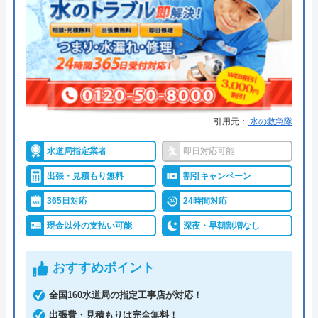
●保証・保険
―
運営会社
株式会社イースマイル
詳細は公式HPでご確認ください
代表者
島村禮孝
水の生活救急車がおすすめの理由
創業・設立
1992年6月1日創立
拠点数2270店舗と日本全国に拠点を構え、年中無休
所在地
〒542-0066
引用元：
水の救急隊
で対応をしています。日中はコールセンターにて問
大阪府大阪市中央区瓦屋町3丁目7-3 イ
い合わせ受付をしてくれるので、すぐに相談ができ
ースマイルビル
水道局指定業者
即日対応可能
水トラブルの不安もすぐに解消できます。
出張・見積もり無料
割引キャンペーン
対応エリア
39都道府県
365日対応
24時間対応
調整作業のみであれば8,800円～と明朗会計。問い合
対応エリア詳
わせから見積もりまですべて無料でできるので、ま
現金以外の支払い可能
深夜・早朝割増なし
細
ずは電話相談をしてみることをおすすめします。
おすすめポイント
イースマイルのクチコミ on
日本全国の水トラブルに対応している水の生活救急
全国160水道局の指定工事店が対応！
車はトイレのみならず洗面所やキッチン、お風呂な
4.1
（
198
件のクチコミ）
出張費・見積もりは完全無料！