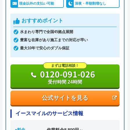
現金以外の支払い可能
深夜・早朝割増なし
代の減免申請を一括して請け負える会社はな
道修理業者です。トイレ、キッチン、浴室などの水
かなかいません。自社で特殊装置を所有し専
まわりトラブル全般に対応しており、作業料金が
おすすめポイント
門スタッフがいて、尚且つ漏水発見ができな
6,600円からとお手頃価格で提供をしています。
ければ調査費０円という良心的で誠実な会社
水まわり専門で全国45拠点展開
だと思います。
万が一、水まわりに問題が発生した場合は、最短20
豊富な在庫があり施工までの対応が早い
分でお客様の元にスタッフが駆けつけます。出張見
最大10年で安心のダブル保証
積もりキャンセルは0円、深夜早朝でも割増料金は
Googleクチコミを見る
一切ありません。業務や知識の習得のために厳しい
まずは電話相談！
0120-091-026
自社研修を実施しているため、技術には問題ないよ
うです。
受付時間 24時間
トラブルの原因や作業例などが分かりやすく記載さ
公式サイトを見る
れており、依頼の際も安心できますね。候補のひと
つにしてみてください。
イースマイルのサービス情報
ちなみに、電話で連絡した際に「サイトを見た」と
●料金
作業料金8,800円～