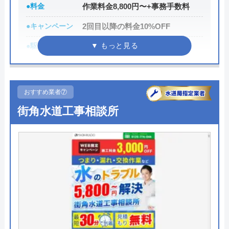
0120-50-8000
●料金
作業料金8,800円〜+事務手数料
受付時間 年中無休24時間受付
●キャンペーン
2回目以降の料金10%OFF
公式サイトを見る
●駆けつけ時間
最短30分
●受付時間
24時間
水の救急隊の基本情報
●定休日
年中無休
おすすめ業者⑦
運営会社
株式会社クリアライフ
●出張見積もり
お見積り・出張費無料※ご成約に
街角水道工事相談所
至らない場合は出張費がかかる事
代表者
山下雄一
がございます
創業・設立
創業21年
●支払い方法
現金、クレジットカード、コンビ
ニ決済、QRコード決済、ショッピ
所在地
〒530-0043
ングローン、デビットカード決
大阪府大阪市北区天満4-5-3
済、銀行決済
対応エリア
全国
●累計実績
依頼件数194万件以上（2023年累
計）