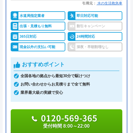
大)
所在地
〒113-0033
引用元：
水の生活救急車
東京都文京区本郷5-1-11
詳細は公式HPでご確認ください
水道局指定業者
即日対応可能
対応エリア
全国33拠点
出張・見積もり無料
割引キャンペーン
イースマイルがおすすめの理由
対応エリア詳
龍ケ崎市のトイレ水漏れ・つまり修理
365日対応
24時間対応
細
に駆けつけ対応｜水道局指定業者ハウ
イースマイルは対応する自治体で適切な工事ができ
現金以外の支払い可能
深夜・早朝割増なし
スラボホーム
ると認められている水道局指定業者です。
おすすめポイント
土日祝日・深夜早朝含む24時間365日、いつ相談し
ても割増料金がかからず、作業が始まるまでは一切
全国各地の拠点から最短30分で駆けつけ
費用がかからないかなり信頼できる業者です。
お問い合わせからお見積りまで全て無料
業界最大級の実績で安心
実績も豊富で、スタッフの研修にも力を入れている
ため技術力はもちろん接客もよく、トイレや排水
0120-569-365
管、給湯器や蛇口の修理交換まで水回りのことなら
受付時間 8:00～22:00
何でも相談できます。