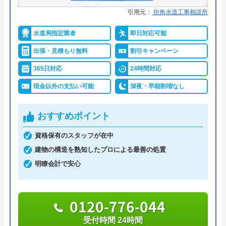
水の救急隊のクチコミ on
●保証・保険
―
引用元：
街角水道工事相談所
4.4
（
99
件のクチコミ）
詳細は公式HPでご確認ください
水道局指定業者
即日対応可能
※クチコミの内容について
出張・見積もり無料
割引キャンペーン
クラシアンがおすすめの理由
365日対応
24時間対応
今村勝一
クラシアンはTVCMを放送しており、その知名度の
現金以外の支払い可能
深夜・早朝割増なし
8 か月前
高さは信頼できるポイントです。業界問わず多くの
企業も利用しており、そういった点でも間違いなく
おすすめポイント
悪質な業者ではありません。
今回水漏れに早急に対応してもらって助かり
資格保有のスタッフが在中
ました。他のところは最短4日後と言われた
作業にかかる金額自体は他の業者とそれほど変わら
建物の構造を熟知したプロによる最善の処置
のですが、即日対応してもらえて安心です。
ず、残念ながら割引等もありませんが、2回目以降
明瞭会計で安心
説明も作業も丁寧にしてもらえてすぐに使え
は10%OFFで修理·交換を行ってくれます。作業内
るようになりました。
容・費用を説明し、承諾のサインをもらってから作
0120-776-044
業に入るので安心です。作業料金とは別に事務手数
受付時間 24時間
料として諸経費がかかるので、費用をしっかりと確