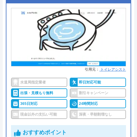
●定休日
年中無休
●出張見積もり
出張・見積もり無料
●支払い方法
現金、銀行振込、モバイル、後払
い決済、クレジットカード
●累計実績
年間25万件、累計500万件の修理交
換実績
●保証・保険
工事保証12年・商品保証10年(最
引用元：
トイレアシスト
大)
水道局指定業者
即日対応可能
詳細は公式HPでご確認ください
出張・見積もり無料
割引キャンペーン
イースマイルがおすすめの理由
365日対応
24時間対応
イースマイルは対応する自治体で適切な工事ができ
現金以外の支払い可能
深夜・早朝割増なし
ると認められている水道局指定業者です。
おすすめポイント