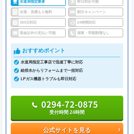
水道局指定業者
即日対応可能
総合メンテナンスがおすすめの理由
出張・見積もり無料
割引キャンペーン
総合メンテナンスは埼玉県さいたま市から活動をは
じめて、いまでは千葉、神奈川、大阪、宮城、北海
365日対応
24時間対応
道にまで営業所を拡大している水道屋さんです。
現金以外の支払い可能
深夜・早朝割増なし
埼玉県内のサポート地域としては、山間部も含む広
おすすめポイント
い地域をカバーしており、水道局指定工事店の認定
水道局指定工事店で迅速丁寧に対応
も受けています。総合メンテナンスの受付時間は年
給排水からリフォームまで一括対応
中無休です。
LPガス機器トラブルも即日対応
総合メンテナンスの料金体系は作業費＋出張費3,300
円の形式で設定されています。
0294-72-0875
トイレトラブルの主な作業費としては、水漏れ修理
受付時間 24時間
が1,100円〜、つまり除去が4,400円〜となってお
り、比較的安価に引き受けてくれます。
公式サイトを見る