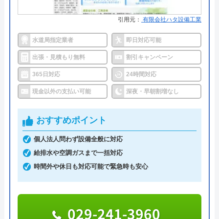
●保証・保険
商品保証最長10年・施工保証最長5
年
引用元：
有限会社ハタ設備工業
詳細は公式HPでご確認ください
水道局指定業者
即日対応可能
出張・見積もり無料
割引キャンペーン
ハウスラボホームがおすすめの理由
365日対応
24時間対応
ハウスラボホームは全国各地に拠点を構えている水
現金以外の支払い可能
深夜・早朝割増なし
道修理業者です。トイレ、キッチン、浴室などの水
まわりトラブル全般に対応しており、作業料金が
おすすめポイント
6,600円からとお手頃価格で提供をしています。
個人法人問わず設備全般に対応
万が一、水まわりに問題が発生した場合は、最短20
給排水や空調ガスまで一括対応
分でお客様の元にスタッフが駆けつけます。出張見
時間外や休日も対応可能で緊急時も安心
積もりキャンセルは0円、深夜早朝でも割増料金は
一切ありません。業務や知識の習得のために厳しい
自社研修を実施しているため、技術には問題ないよ
029-241-3960
うです。