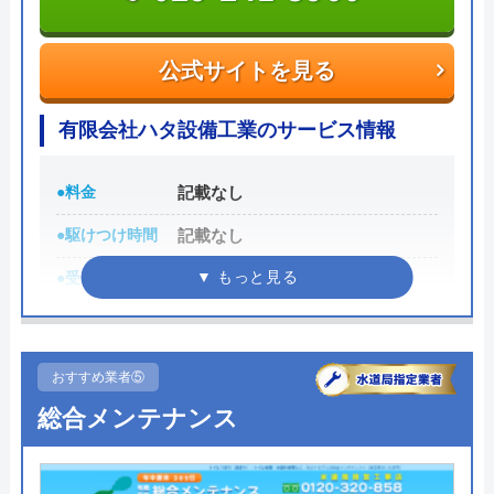
トラブルの原因や作業例などが分かりやすく記載さ
公式サイトを見る
れており、依頼の際も安心できますね。候補のひと
つにしてみてください。
有限会社ハタ設備工業のサービス情報
ちなみに、電話で連絡した際に「サイトを見た」と
●料金
記載なし
伝えると作業料金が2,000円割引になるWEB割があ
●駆けつけ時間
記載なし
りますので、相談する際は必ず電話で相談し、その
際には必ず「サイトを見た」と伝えましょう。
●受付時間
8:00〜19:00
まずは電話相談！
●定休日
日曜・祝日
0120-221-611
●累計実績
記載なし
受付時間 24時間 年中無休
おすすめ業者⑤
詳細は公式HPでご確認ください
総合メンテナンス
公式サイトを見る
有限会社ハタ設備工業がおすすめの理由