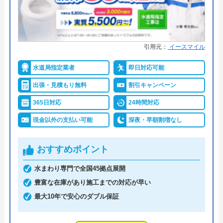
引用元：
イースマイル
水道局指定業者
即日対応可能
出張・見積もり無料
割引キャンペーン
365日対応
24時間対応
現金以外の支払い可能
深夜・早朝割増なし
おすすめポイント
水まわり専門で全国45拠点展開
豊富な在庫があり施工までの対応が早い
最大10年で安心のダブル保証