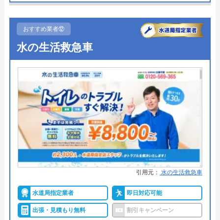
●受付時間
24時間
●定休日
年中無休
おすすめ業者⑫
●出張見積もり
出張見積もり無料
水の生活救急車
●支払い方法
現金、クレジットカード
●累計実績
修理実績119万件
Googleクチコミを見る
●保証・保険
―
詳細は公式HPでご確認ください
水110番がおすすめの理由
水110番を運営しているサイトの累計の問い合わせ
引用元：
水の生活救急車
数が398万件と、非常に多くの人から頼りにされて
水道局指定業者
即日対応可能
いる業者です。水回りに限らず約150品目のお家の
トラブルに対応しておりますので、お住まいのトラ
出張・見積もり無料
割引キャンペーン