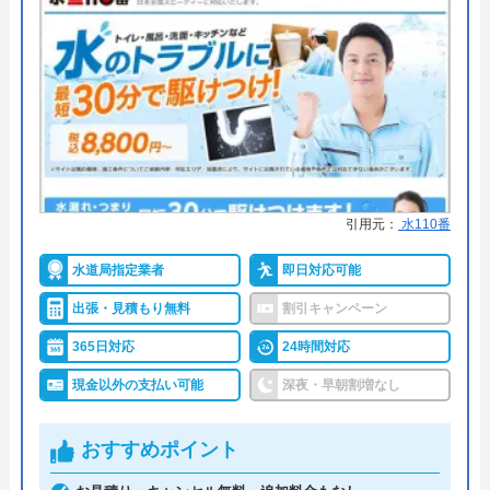
株式会社西部は住宅リフォーム、水回りトラブルに
対応している業者で、ガス・電気給湯器の交換作業
も承っております。対応エリアは茨城県いわき市全
域と、相双地区や一部中通り、茨城県北となってお
り、地域密着でサービスを提供しております。
営業時間は8:00～17:00で、日・祝日および夏季・年
引用元：
水110番
末年始の休業日が定休日となっております。ご相談
水道局指定業者
即日対応可能
は電話、問い合わせフォームより受け付けておりま
す。
出張・見積もり無料
割引キャンペーン
365日対応
24時間対応
パッキン交換などの小さな工事にも対応しているの
現金以外の支払い可能
深夜・早朝割増なし
で、住宅でのお困りごとはお気軽にご相談くださ
い。現場調査などを経て、丁寧に対応いたします。
おすすめポイント