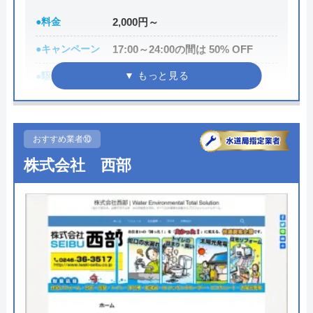
●料金
2,000円～
街角水道工事相談所の基本情報
●キャンペーン
17:00～24:00の間は 50% OFF
運営会社
トラベルブック株式会社
●駆けつけ時間
最短10分
代表者
長田龍
●受付時間
24時間
創業・設立
2014年5月
●定休日
―
おすすめ業者⑩
所在地
〒102-0074
●出張見積もり
出張見積もり無料
株式会社 西部
東京都千代田区九段南2-4-11 パシフィ
●支払い方法
現金、クレジットカード
ックスクエア九段南9F
●累計実績
約10万件以上
対応エリア
全国
●保証・保険
―
詳細は公式HPでご確認ください
水道修理プロがおすすめの理由