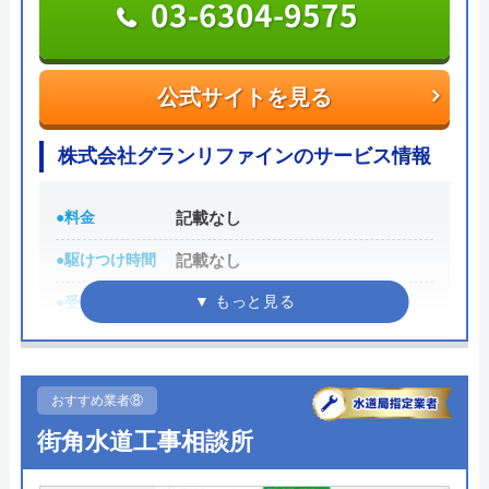
03-6304-9575
ポンプ交換 遠方からわざわざ来ていただき
公式サイトを見る
それも低料金で交換していただきありがとう
公式サイトを見る
ございました。また何卒宜しくお願い致しま
野内商事株式会社の基本情報
す。
株式会社グランリファインのサービス情報
運営会社
野内商事株式会社
代表者
野内太台克
●料金
記載なし
●駆けつけ時間
記載なし
創業・設立
明治32年創業昭和51年8月2日設立
Googleクチコミを見る
●受付時間
記載なし
所在地
〒313-0015
茨城県常陸太田市木崎一町779番地
●定休日
記載なし
対応エリア
茨城県常陸太田市の近隣エリア
●累計実績
記載なし
おすすめ業者⑧
詳細は公式HPでご確認ください
街角水道工事相談所
野内商事株式会社のクチコミ on