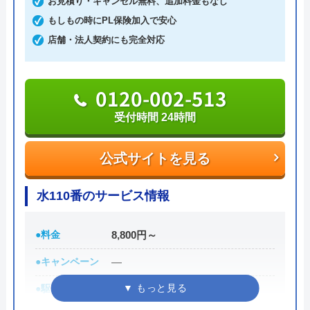
お見積り・キャンセル無料、追加料金もなし
0246-36-3517
もしもの時にPL保険加入で安心
店舗・法人契約にも完全対応
公式サイトを見る
0120-002-513
株式会社 西部のクチコミ on
受付時間 24時間
4.8
（
4
件のクチコミ）
※クチコミの内容について
公式サイトを見る
水110番のサービス情報
はこちゃん
6 年前
●料金
8,800円～
●キャンペーン
―
●駆けつけ時間
最短30分