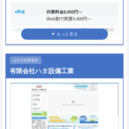
イースマイルさんに依頼して大正解でした！
連絡後すぐに駆けつけてくださり、あっとい
●料金
作業料金6,600円～
賃貸物件のベランダで 窓掃除中にシャッタ
う間に解決。スタッフの方も非常に丁寧で、
Web割で実質4,400円～
ーが下りてしまい、閉じ込められたのです
安心して任せられました。これでまた快適に
●キャンペーン
「ホームページを見た！」で割引
が、その際に緊急で開錠フックの紐が引けそ
使えます。迅速な対応に心から感謝します！
2,000円
うな部分にマイナスドライバーで穴をあけて
難を逃れました。損傷したスラット交換のみ
●駆けつけ時間
最短20分
の修理ができるところを色々探していました
●受付時間
24時間
おすすめ業者④
Googleクチコミを見る
が、なかなか見つからず、今回 設備状況を
有限会社ハタ設備工業
●定休日
年中無休
電話にてお話しさせていただいたうえで、損
傷スラットの引き抜きで対応できそうとのこ
●出張見積もり
出張・見積もり無料
Googleクチコミを見る
とでお願い致しました。当日の工事も手際よ
●支払い方法
現金、クレジットカード、コンビ
く、仕組みなども わかりやすくご説明頂き
ニ後払い、QRコード決済
ながら、小一時間ほどで綺麗に修繕していた
●累計実績
提携先は大手企業との法人契約多
だき、大変感謝しております。近隣エリアの
数
方は安心してご依頼してみて下さい！