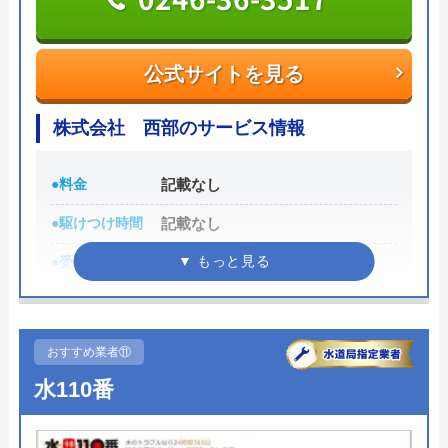
公式サイトを見る
水道修理プロの基本情報
公式サイトを見る
運営会社
株式会社大和コーポレーション
株式会社 西部のサービス情報
代表者
小林 竜士
●料金
記載なし
所在地
〒343-0032
●駆けつけ時間
記載なし
埼玉県越谷市大字袋山1513番地1サミ
ーコート越谷307
●受付時間
8:00-17:00
対応エリア
千葉県、茨城県、東京都、神奈川県、
●定休日
日曜日、祝日、夏季、年末年始
埼玉県
●累計実績
記載なし
おすすめ業者⑪
詳細は公式HPでご確認ください
水110番
株式会社 西部がおすすめの理由