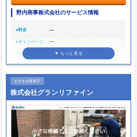
見積もりや点検は無料なので、気軽に相談できるの
野内商事株式会社のサービス情報
もアピールポイントでしょう。また、支払い方法は
クレジットカード決済に対応しています。駆けつけ
●料金
―
時間の目安としては電話受付から1時間程度です。
●キャンペーン
ー
0120-320-858
●駆けつけ時間
―
受付時間 24時間
●受付時間
―
公式サイトを見る
●定休日
―
おすすめ業者⑦
●出張見積もり
ー
株式会社グランリファイン
総合メンテナンスの基本情報
●支払い方法
ー
運営会社
有限会社総合メンテナンス
●累計実績
―
代表者
浅野晃司
●保証・保険
―
創業・設立
平成11年11月創立