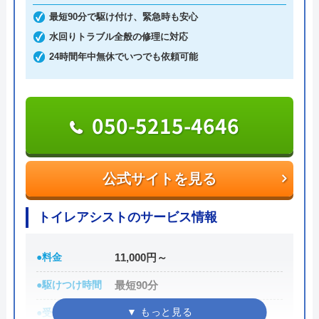
土日祝日・深夜早朝含む24時間365日、いつ相談し
最短90分で駆け付け、緊急時も安心
ても割増料金がかからず、作業が始まるまでは一切
水回りトラブル全般の修理に対応
費用がかからないかなり信頼できる業者です。
24時間年中無休でいつでも依頼可能
実績も豊富で、スタッフの研修にも力を入れている
ため技術力はもちろん接客もよく、トイレや排水
050-5215-4646
管、給湯器や蛇口の修理交換まで水回りのことなら
何でも相談できます。
公式サイトを見る
電話で「ホームページを見た」と伝えるだけで3,000
円割引なので、相談する際は電話で相談し、忘れず
トイレアシストのサービス情報
に伝えるようにしましょう。
●料金
11,000円～
ちなみに、依頼せずとも見積もりにはお金はかから
●駆けつけ時間
最短90分
ないので、相見積もりの際は必ず相談しておきたい
業者の一つです。
●受付時間
24時間