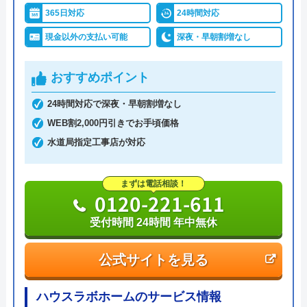
付けてくれるので緊急時でも気軽にご依頼いただけ
365日対応
24時間対応
対応エリア
39都道府県
ます。
現金以外の支払い可能
深夜・早朝割増なし
対応エリア詳
細
050-5215-4646
おすすめポイント
24時間対応で深夜・早朝割増なし
イースマイルのクチコミ on
WEB割2,000円引きでお手頃価格
公式サイトを見る
水道局指定工事店が対応
4.1
（
198
件のクチコミ）
※クチコミの内容について
トイレアシストのクチコミ on
まずは電話相談！
0120-221-611
4.8
（
41
件のクチコミ）
りえP
※クチコミの内容について
受付時間 24時間 年中無休
2 か月前
公式サイトを見る
Nanten Ten
6 か月前
トイレが詰まって本当に困っていましたが、
ハウスラボホームのサービス情報