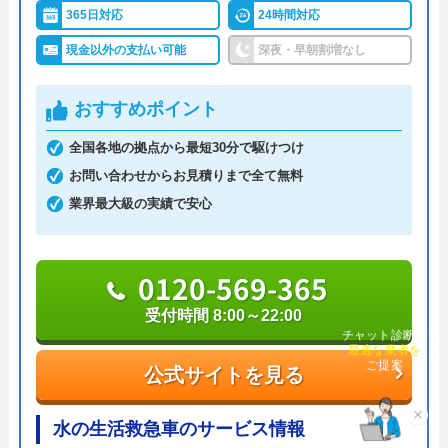
ブルならなんでも相談できます。
365日対応
24時間対応
現金以外の支払い可能
深夜・早朝割増なし
明朗会計で、見積もり後の追加費用は一切ありませ
んので、悪徳業者によくある高額請求の被害に遭う
おすすめポイント
ことはないでしょう。また、何かあったときに使え
るクーリングオフを採用しているところも安心で
全国各地の拠点から最短30分で駆けつけ
す。見積もり・キャンセル料は無料ですし、相見積
お問い合わせからお見積りまで全て無料
もりをする際にも利用したい業者です。
業界最大級の実績で安心
0120-002-513
0120-569-365
受付時間 24時間
受付時間 8:00～22:00
チャット診断で
最適な業者を
公式サイトを見る
ご提案
公式サイトを見る
水110番の基本情報
×
水の生活救急車のサービス情報