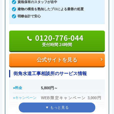
資格保有のスタッフが在中
Googleクチコミを見る
建物の構造を熟知したプロによる最善の処置
公式サイトを見る
明瞭会計で安心
株式会社グランリファインのクチ
0120-776-044
コミ on
受付時間 24時間
4.3
（
12
件のクチコミ）
※クチコミの内容について
公式サイトを見る
街角水道工事相談所のサービス情報
Ako
2 年前
●料金
5,800円～
●キャンペーン
WEB限定キャンペーン 3,000円
先日、杉並区のリフォーム屋さんを探してま
OFF
して グランリファインさんのホームページ
●駆けつけ時間
最短30分