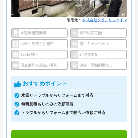
詳細は公式HPでご確認ください
所在地
〒331-0811
野内商事株式会社がおすすめの理由
埼玉県さいたま市北区吉野町1-373-3
引用元：
株式会社グランリファイン
野内商事株式会社は茨城県常陸太田市に本社があ
対応エリア
埼玉県、東京都、千葉県、神奈川県、
水道局指定業者
即日対応可能
り、周辺地域を中心に水周りのトラブル、給湯器の
群馬県、栃木県、茨城県、宮城県仙台
出張・見積もり無料
割引キャンペーン
トラブル、リフォーム、灯油販売、空調工事を行っ
市
365日対応
24時間対応
ている会社です。
突然起きる給湯器の故障も、専門スタッフが駆けつ
現金以外の支払い可能
深夜・早朝割増なし
総合メンテナンスのクチコミ on
けてくれるため安心できます。また、常陸太田市近
4
（
3
件のクチコミ）
辺にお住まいの方は、出張対応がスムーズにできる
おすすめポイント
※クチコミの内容について
ためトラブルの早期解決が期待できるでしょう。ま
水回りトラブルからリフォームまで対応
た他エリアでも対応可能な場合があるため、給湯器
無料見積もりのみの依頼可能
トラブルの際は候補のひとつになるでしょう。
トラブルからリフォームまで幅広い依頼に対応
smile max
7 か月前
0294-72-0875
受付時間 24時間