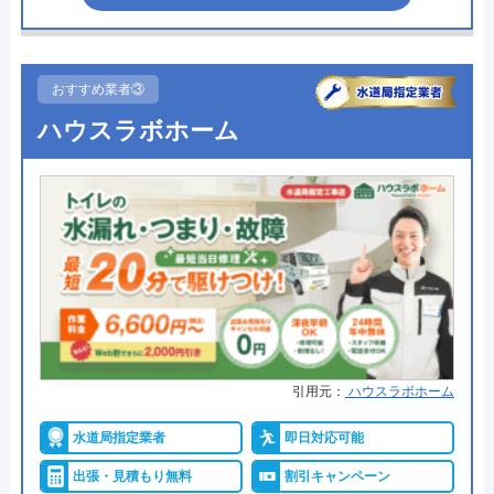
イースマイルの詳細ページはこちら
●定休日
年中無休
まずは電話相談！
0120-091-026
●累計実績
記載なし
おすすめ業者③
受付時間 24時間
詳細は公式HPでご確認ください
ハウスラボホーム
公式サイトを見る
トイレアシストがおすすめの理由
トイレアシストは本社のある茨城県坂東市を中心
イースマイルの基本情報
に、茨城、千葉、埼玉、栃木の一部エリアを対象と
して営業しています。
運営会社
株式会社イースマイル
代表者
島村禮孝
主にトイレのつまりや水漏れ、部品交換に対応して
いますが、水回りのトラブル全般の修理を依頼する
創業・設立
1992年6月1日創立
引用元：
ハウスラボホーム
ことができます。
所在地
〒542-0066
水道局指定業者
即日対応可能
大阪府大阪市中央区瓦屋町3丁目7-3 イ
24時間年中無休の営業で、最短90分で現場まで駆け
出張・見積もり無料
割引キャンペーン
ースマイルビル