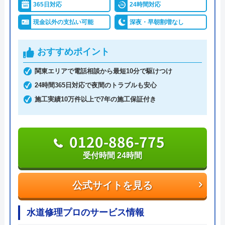
したスタッフが最短30分で駆けつけてくれ、しっか
365日対応
24時間対応
りと修理を行なってくれます。
現金以外の支払い可能
深夜・早朝割増なし
明瞭会計であるため、工事前の見積もり金額から増
えることはありません。ちなみに簡単な水漏れ等は
おすすめポイント
5,800円～から対応してくれます。
関東エリアで電話相談から最短10分で駆けつけ
支払い方法は現金以外にも銀行振込・クレジットカ
24時間365日対応で夜間のトラブルも安心
ード・コンビニ決済から選べるため緊急トラブル時
施工実績10万件以上で7年の施工保証付き
でも安心です。
出張費・見積もり料も無料で、24時間電話で相談を
受け付けているので、気軽に見積依頼をしてみては
0120-886-775
いかがでしょうか。
受付時間 24時間
0120-776-044
公式サイトを見る
受付時間 24時間
水道修理プロのサービス情報
公式サイトを見る