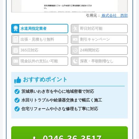
千葉県、東京都、神奈川県、埼玉県を中心に対応し
引用元：
株式会社 西部
ている水道修理プロは、電話での相談から最短10分
で駆けつけ可能な地域密着型の業者です。
水道局指定業者
即日対応可能
出張・見積もり無料
割引キャンペーン
出張見積もりは無料かつ24時間・365日いつでも対
365日対応
24時間対応
応しているため、夜間の急なトラブルも安心して頼
現金以外の支払い可能
深夜・早朝割増なし
れます。
おすすめポイント
施工実績10万件以上という豊富な経験に基づく技術
力があるからこそ、施工保証7年という手厚いサポ
茨城県いわき市を中心に地域密着で対応
ートを用意していることも特徴です。
水回りトラブルや給湯器交換まで幅広く施工
住宅リフォームや小さな修理も丁寧に対応
0120-886-775
受付時間 24時間
0246-36-3517