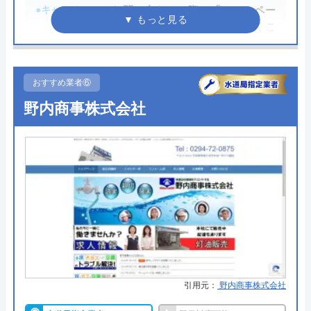
●キャンペーン
お問い合わせの際に「ホームペー
ジを見た！」とお伝えいただくこ
とでホームページキャンペーン価
格でご案内できます。
おすすめ業者⑥
●駆けつけ時間
1時間以内に到着
野内商事株式会社
●受付時間
―
●定休日
―
●出張見積もり
出張：3,300円
●支払い方法
現金
●累計実績
―
●保証・保険
―
詳細は公式HPでご確認ください
引用元：
野内商事株式会社