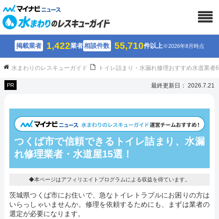
1,422
55,710
掲載業者
業者
相談件数
件以上
※2026年8月時点
水まわりのレスキューガイド
トイレ詰まり・水漏れ修理おすすめ水道業者
PR
最終更新日： 2026.7.21
つくば市で信頼できるトイレ詰まり、水漏
れ修理業者・水道屋15選！
◆本ページはアフィリエイトプログラムによる収益を得ています。
茨城県つくば市にお住いで、急なトイレトラブルにお困りの方は
いらっしゃいませんか。修理を依頼するためにも、まずは業者の
選定が必要になります。