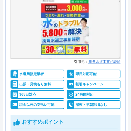
株式会社グランリファインがおすすめの理
5
（
3
件のクチコミ）
由
※クチコミの内容について
株式会社グランリファインはお家の修理・修繕、リ
フォーム、リノベーションをしている会社です。水
堀江正子
回りに関してもトラブル修理からリフォームまで幅
1 年前
広い依頼を受け付けています。本社のある東京都杉
並区を中心に営業しており、神奈川県・東京都・千
引用元：
街角水道工事相談所
葉県・埼玉県全域と茨城県南部・静岡県東部を対応
親切丁寧ですね(((o(*ﾟ▽ﾟ*)o)))
エリアとしています。これらの地域以外の依頼にも
水道局指定業者
即日対応可能
対応できるかもしれないので、お住いの地域と相談
出張・見積もり無料
割引キャンペーン
内容をお気軽にご連絡ください。見積もりは無料で
365日対応
24時間対応
実施しているので、見積もりだけの依頼でも問題あ
りません。
現金以外の支払い可能
深夜・早朝割増なし
おすすめポイント
03-6304-9575