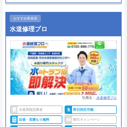
を拝見して 家の内装のお見積もりをしても
●受付時間
24時間
らいました。 キッチン、お風呂、トイレ、
おすすめ業者⑨
洗面所その他の配管まで隅々まで見てもらい
●定休日
年中無休
良心的な価格でしたのでリフォーム工事を行
水道修理プロ
●出張見積もり
出張・見積無料
って頂きました。仕上がりも綺麗で 職人さ
んも毎回施工後にしっかりお掃除も欠かさず
●支払い方法
現金・銀行振込・クレジットカー
にして頂いて気持ち良く家が綺麗にリフォー
ド・コンビニ払い
Googleクチコミを見る
ムされて完成しました。 水回りのリフォー
●累計実績
―
ムは２０年ごと点検する事の大切さを教えて
●保証・保険
PL保険加入
頂き有難う御座いました。 特に、中古の戸
建てでしたので 心配な事が多かったのです
詳細は公式HPでご確認ください
が 早めの対応で全ての配管も綺麗になり 水
引用元：
水道修理プロ
漏れも今後なく快適に住めます！(^^)
街角水道工事相談所がおすすめの理由
水道局指定業者
即日対応可能
街角水道工事相談所は全国に対応しているトイレ修
理業者です。給水装置工事主任技術者の資格を保有
出張・見積もり無料
割引キャンペーン