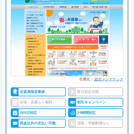
ハウスラボホームの基本情報
有限会社ハタ設備工業は茨城県で活動する水道業者
で個人の方だけでなく法人にも対応している地域に
運営会社
株式会社ハウスラボ
根ざした会社です。
代表者
勝島崇裕
給排水設備はもちろん、空調やガスなども対応して
いるので設備全般でお困り事があった際に依頼する
創業・設立
2024年11月設立
ことができます。
所在地
〒113-0033
定休日や受付時間外の対応も可能とのことなので緊
東京都文京区本郷5-1-11
急時には連絡をしてみると良いでしょう。
対応エリア
全国33拠点
引用元：
総合メンテナンス
029-241-3960
対応エリア詳
つくば市のトイレ水漏れ・つまり修理
水道局指定業者
即日対応可能
細
に駆けつけ対応｜水道局指定業者ハウ
スラボホーム
出張・見積もり無料
割引キャンペーン
公式サイトを見る
365日対応
24時間対応
現金以外の支払い可能
深夜・早朝割増なし