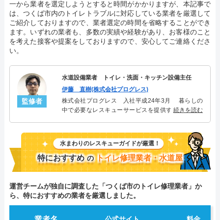
一から業者を選定しようとすると時間がかかりますが、本記事で
は、つくば市内のトイレトラブルに対応している業者を厳選して
ご紹介しておりますので、業者選定の時間を省略することができ
ます。いずれの業者も、多数の実績や経験があり、お客様のこと
を考えた接客や提案をしておりますので、安心してご連絡くださ
い。
水道設備業者 トイレ・洗面・キッチン設備主任
伊藤 直樹(株式会社プログレス)
監修者
株式会社プログレス 入社平成24年3月 暮らしの
中で必要なレスキューサービスを提供する株式会社
続きを読む
プログレスにてトイレ・洗面・キッチン周りの設備
主任を担当。水回り業務に8年従事し、累計3000件の
トイレ・洗面・キッチン関連のトラブルを解決。多
水まわりのレスキューガイドが厳選！
くのお客様に信頼される「トイレ・洗面・キッチ
ン」のスペシャリスト。
特におすすめ
トイレ修理業者・水道屋
の
運営チームが独自に調査した「つくば市のトイレ修理業者」か
ら、特におすすめの業者を厳選しました。
業者名
公式サイト
料金