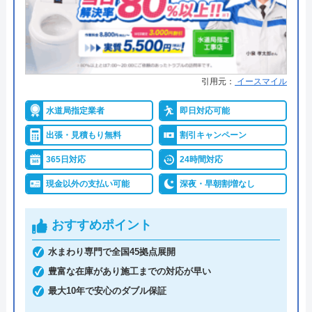
●累計実績
提携先は大手企業との法人契約多
数
●保証・保険
商品保証最長10年・施工保証最長5
年
引用元：
イースマイル
詳細は公式HPでご確認ください
水道局指定業者
即日対応可能
出張・見積もり無料
割引キャンペーン
ハウスラボホームがおすすめの理由
365日対応
24時間対応
ハウスラボホームは全国各地に拠点を構えている水
現金以外の支払い可能
深夜・早朝割増なし
道修理業者です。トイレ、キッチン、浴室などの水
まわりトラブル全般に対応しており、作業料金が
おすすめポイント
6,600円からとお手頃価格で提供をしています。
水まわり専門で全国45拠点展開
万が一、水まわりに問題が発生した場合は、最短20
豊富な在庫があり施工までの対応が早い
分でお客様の元にスタッフが駆けつけます。出張見
最大10年で安心のダブル保証
積もりキャンセルは0円、深夜早朝でも割増料金は