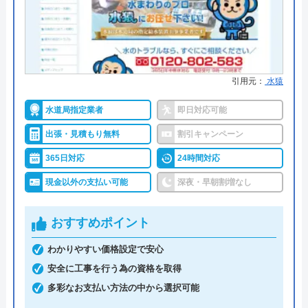
客様目線」を第一に考えている業者です。
水回りトラブルの対応に加えてライフスタイル等の
様々な話をしたうえで、お客様に合った提案を行っ
ています。
引用元：
水猿
さらに、施工からアフターメンテナンスまで同じ担
水道局指定業者
即日対応可能
当者が担当するため、長期的に安心して依頼するこ
出張・見積もり無料
割引キャンペーン
とができるといえるでしょう。
365日対応
24時間対応
出張費・見積もり・相談・点検も無料のほか、他社
現金以外の支払い可能
深夜・早朝割増なし
で施工したものもアフターサービスの対象になる点
も、非常に良心的です。
おすすめポイント
わかりやすい価格設定で安心
トイレDrは「お客様目線」ならではのサービスが多
安全に工事を行う為の資格を取得
く、安心して依頼できる業者です。
多彩なお支払い方法の中から選択可能