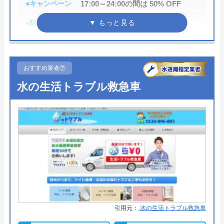
●キャンペーン
17:00～24:00の間は 50% OFF
水道救急センターの基本情報
●駆けつけ時間
最短10分
運営会社
株式会社仕上舎
●受付時間
24時間
●定休日
―
代表者
葭葉恒謙
おすすめ業者⑦
●出張見積もり
出張見積もり無料
所在地
〒121-0064
水の生活トラブル救急車
東京都足立区保木間3-30-5
●支払い方法
現金、クレジットカード
対応エリア
東京、千葉、埼玉、神奈川、茨城、大
●累計実績
約10万件以上
阪、京都、滋賀、宮城、福島、山形 、
●保証・保険
―
愛知、岐阜、石川、富山(一部地域を除
く)
詳細は公式HPでご確認ください
水道修理プロがおすすめの理由
水道救急センターのクチコミ on
引用元：
水の生活トラブル救急車
千葉県、東京都、神奈川県、埼玉県を中心に対応し
4.1
（
74
件のクチコミ）
ている水道修理プロは、電話での相談から最短10分
※クチコミの内容について