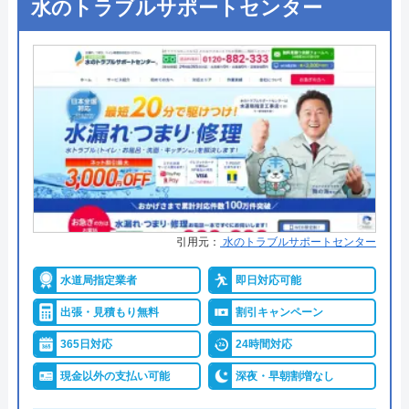
水のトラブルサポートセンター
公式サイトを見る
●定休日
年中無休
●出張見積もり
出張・見積もり無料
ハウスラボホームの基本情報
●支払い方法
現金、銀行振込、モバイル、後払
い決済、クレジットカード
運営会社
株式会社ハウスラボ
●累計実績
年間25万件、累計500万件の修理交
代表者
勝島崇裕
換実績
創業・設立
2024年11月設立
●保証・保険
工事保証12年・商品保証10年(最
大)
所在地
〒113-0033
引用元：
水のトラブルサポートセンター
東京都文京区本郷5-1-11
詳細は公式HPでご確認ください
水道局指定業者
即日対応可能
対応エリア
全国33拠点
出張・見積もり無料
割引キャンペーン
イースマイルがおすすめの理由
対応エリア詳
牛久市のトイレ水漏れ・つまり修理に
365日対応
24時間対応
細
駆けつけ対応｜水道局指定業者ハウス
イースマイルは対応する自治体で適切な工事ができ
現金以外の支払い可能
深夜・早朝割増なし
ラボホーム
ると認められている水道局指定業者です。