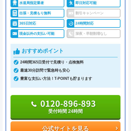
水道局指定業者
即日対応可能
で駆けつけ可能な地域密着型の業者です。
出張・見積もり無料
割引キャンペーン
たま
365日対応
24時間対応
出張見積もりは無料かつ24時間・365日いつでも対
3 年前
応しているため、夜間の急なトラブルも安心して頼
現金以外の支払い可能
深夜・早朝割増なし
れます。
おすすめポイント
キッチンの水漏れで、水道救急センターを呼
施工実績10万件以上という豊富な経験に基づく技術
24時間365日受付で見積り・点検無料
びました。初回無料分で10分程度の調査して
力があるからこそ、施工保証7年という手厚いサポ
最速30分訪問で緊急時も安心
もらったところ、「原因不明」の一点張り。
ートを用意していることも特徴です。
豊富な支払い方法！T-POINTも貯まります
後日、本格的に調査をしないと、何も分から
ないと言われました。 また、1週間後ならば
0120-886-775
なんとか調査予約が取れるが、調査費で5万
受付時間 24時間
0120-896-893
円かかるとのこと。畳みかけるように、水道
受付時間 24時間
引き直しをした場合は100万円以上かかると
公式サイトを見る
言われました。その間も水漏れしている音が
Googleクチコミを見る
公式サイトを見る
しており、焦らされました。 出来るだけ早