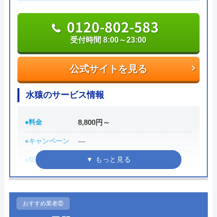
0120-190-084
0120-802-583
受付時間 8:00～23:00
公式サイトを見る
公式サイトを見る
トイレDrのクチコミ on
水猿のサービス情報
5
（
1
件のクチコミ）
※クチコミの内容について
●料金
8,800円～
●キャンペーン
―
Tomoko Kojima
2 年前
●駆けつけ時間
受付時に回答
●受付時間
8:00～23:00
●定休日
年中無休
トイレがつまり困っている時に助けていただ
おすすめ業者⑫
きました。知識と経験を元にした正にプロの
●出張見積もり
出張見積もり無料