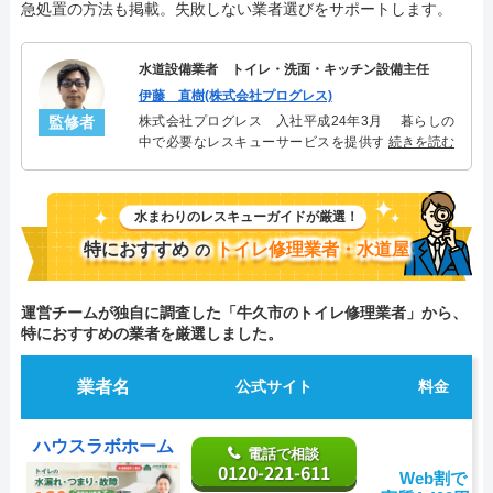
急処置の方法も掲載。失敗しない業者選びをサポートします。
水道設備業者 トイレ・洗面・キッチン設備主任
伊藤 直樹(株式会社プログレス)
監修者
株式会社プログレス 入社平成24年3月 暮らしの
中で必要なレスキューサービスを提供する株式会社
続きを読む
プログレスにてトイレ・洗面・キッチン周りの設備
主任を担当。水回り業務に8年従事し、累計3000件の
トイレ・洗面・キッチン関連のトラブルを解決。多
水まわりのレスキューガイドが厳選！
くのお客様に信頼される「トイレ・洗面・キッチ
ン」のスペシャリスト。
特におすすめ
トイレ修理業者・水道屋
の
運営チームが独自に調査した「牛久市のトイレ修理業者」から、
特におすすめの業者を厳選しました。
業者名
公式サイト
料金
ハウスラボホーム
電話で相談
0120-221-611
Web割で