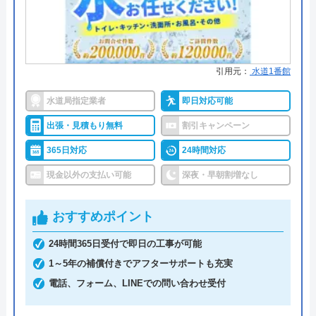
●保証・保険
最大5年の保証あり
企業は、クチコミを操作して隠すのではな
く、そのような行為を改めないと、この情報
詳細は公式HPでご確認ください
社会で淘汰されていきます。 消費者は、選
引用元：
水道1番館
択する権利があります。これ以上被害者が出
水の生活トラブル救急車がおすすめの理由
ませんように。
水道局指定業者
即日対応可能
水の生活トラブル救急車は全国40都道府県を対応エ
リアとしており、またトイレやキッチン、お風呂な
出張・見積もり無料
割引キャンペーン
ど水まわり設備全般の修理が可能な、誰でも相談し
365日対応
24時間対応
やすい水道業者です。
現金以外の支払い可能
深夜・早朝割増なし
水道局指定給水装置工事事業者であり、経験豊富な
おすすめポイント
熟練スタッフが訪問してくれるため、技術面に関し
24時間365日受付で即日の工事が可能
ては信頼出来ますし、最短30分での駆けつけや見積
1～5年の補償付きでアフターサポートも充実
もりは無料の面も加味すると、相見積もりに利用し
電話、フォーム、LINEでの問い合わせ受付
たい業者の一つです。