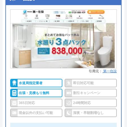
●出張見積もり
出張見積もり無料
●支払い方法
現金、銀行振込
●累計実績
お問い合わせ件数約200,000件、ご
訪問件数約120,000件
●保証・保険
安心補償1～5年の補償
詳細は公式HPでご確認ください
水道1番館がおすすめの理由
引用元：
第一住設
水道1番館は全国の水道トラブルに対応している業
水道局指定業者
即日対応可能
者で、全国各所の最寄りの営業所から最短30分で現
出張・見積もり無料
割引キャンペーン
場まで駆け付けてくれます。
365日対応
24時間対応
施工対応時間は7:00～24:00までと幅広く、これ以外
現金以外の支払い可能
深夜・早朝割増なし
の時間については応急処置方法を教えてもらえるの