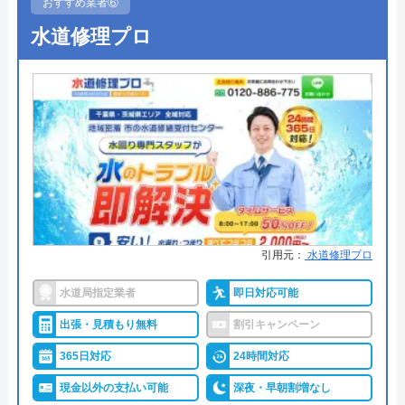
24時間365日受付中
おすすめ業者⑥
受付時間 8:00～22:00
水道修理プロ
●定休日
24時間365日受付中
公式サイトを見る
●出張見積もり
―
●支払い方法
―
水の生活救急車の基本情報
●累計実績
―
運営会社
株式会社生活救急車
●保証・保険
―
代表者
楯広長
詳細は公式HPでご確認ください
所在地
〒460-0008
引用元：
水道修理プロ
水道救急センターがおすすめの理由
名古屋市中区栄1丁目14-15
水道局指定業者
即日対応可能
水道救急センターは水回りのトラブル全般に対応し
対応エリア
全国（一部地域を除く）
ている業者で、水漏れやつまりの修理、リフォーム
出張・見積もり無料
割引キャンペーン
作業などをご依頼いただけます。関東、関西、東
365日対応
24時間対応
海、東北、北陸地方の10都府県を対応エリアとして
現金以外の支払い可能
深夜・早朝割増なし
営業しています。一部地域しか対応していない県も