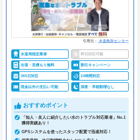
創業・設立
2004年3月創業
詳細は公式HPでご確認ください
所在地
〒540-0012
水の生活救急車がおすすめの理由
大阪府大阪市中央区谷町2-4-3 アイエ
スビル9F
拠点数2270店舗と日本全国に拠点を構え、年中無休
引用元：
水道救急センター
対応エリア
36都道府県
で対応をしています。日中はコールセンターにて問
水道局指定業者
即日対応可能
い合わせ受付をしてくれるので、すぐに相談ができ
水トラブルの不安もすぐに解消できます。
出張・見積もり無料
割引キャンペーン
水のトラブルサポートセンターの
365日対応
24時間対応
クチコミ on
調整作業のみであれば8,800円～と明朗会計。問い合
現金以外の支払い可能
深夜・早朝割増なし
4
（
123
件のクチコミ）
わせから見積もりまですべて無料でできるので、ま
※クチコミの内容について
ずは電話相談をしてみることをおすすめします。
おすすめポイント
日本全国の水トラブルに対応している水の生活救急
「知人・友人に紹介したい水のトラブル対応業者」No.1
獲得実績あり！
金城藍子
車はトイレのみならず洗面所やキッチン、お風呂な
3 か月前
GPSシステムを使ったスタッフ配置で迅速対応！
どにも対応してくれる水まわりトラブル解決のスペ