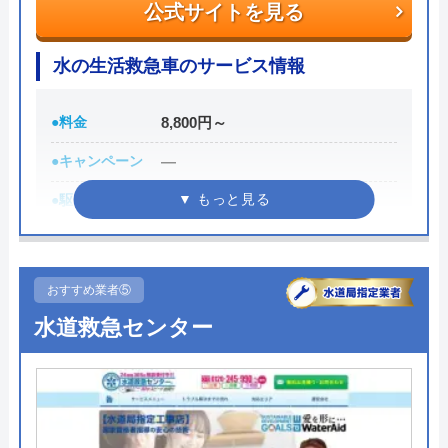
トイレが詰まって本当に困っていましたが、
公式サイトを見る
業料金8,800円～、部品代の合計となります。Web
イースマイルさんに依頼して大正解でした！
からの申込み、または、LINE会員登録で作業料金か
連絡後すぐに駆けつけてくださり、あっとい
水の生活救急車のサービス情報
ら3,000円割引、電話にて「ホームページを見た」と
う間に解決。スタッフの方も非常に丁寧で、
伝えると2,000円の割引をしているのでご活用くださ
安心して任せられました。これでまた快適に
●料金
8,800円～
い。
使えます。迅速な対応に心から感謝します！
●キャンペーン
―
0120-882-333
●駆けつけ時間
最短30分
受付時間 24時間365日対応
●受付時間
8:00-22:00
Googleクチコミを見る
公式サイトを見る
●定休日
年中無休
おすすめ業者⑤
●出張見積もり
出張見積もり無料
水道救急センター
水のトラブルサポートセンターの基本情報
●支払い方法
現金、クレジットカード
運営会社
株式会社シンエイ
●累計実績
施工対応数240万件以上
代表者
木原朗広
●保証・保険
―