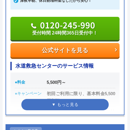
深夜早朝、休日割増料金なしだから安心！
シャリストです。
洗面の蛇口の交換をお願いしました。初めて
おすすめポイントとしてはこれまでの施工対応実績
0120-245-990
の電話のときから丁寧に相談に乗ってくださ
は240万件以上と豊富な実績数があり、また最短5分
受付時間 24時間365日受付中！
り、安心して工事をお願いできました。 保
で業者を手配してくれて最短30分でスピード駆け付
障やアフターフォローもしっかりしているの
けしてくれるところです。
公式サイトを見る
も安心できる点です。 535128F 追記 台所の
水道も壊れてしまい、交換をお願いしまし
また、取扱いメーカーに関しても幅広いため、水ま
水道救急センターのサービス情報
た。 こちらの都合に合わせて、最短で作業
5
わりトラブルで困った際には頼りになる業者でしょ
してもらえるように日程を組んでいただきま
う。
●料金
5,500円～
した。 ありがとうございます。 またお願い
Googleクチコミを見る
したいと思います。 535131F
もちろん見積もりは無料ですし、出張・キャンセル
●キャンペーン
初回ご利用に限り、基本料金5,500
円割引
についても無料ですので、まずはサイトを覗いてみ
てはいかがでしょうか？
●駆けつけ時間
GPSシステムで30分スピード訪
問！！
0120-569-365
●受付時間