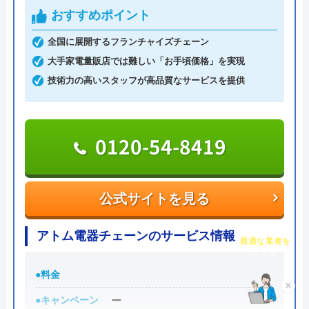
おすすめポイント
されているのですぐに判別できます。
全国に展開するフランチャイズチェーン
営業時間は8時～23時、365日年中無休で営業してい
大手家電量販店では難しい「お手頃価格」を実現
るため、夜間・早朝のトラブルにもすぐに対応して
技術力の高いスタッフが高品質なサービスを提供
もらえる点が魅力的です。水道局指定工事店として
登録されているため、技術力を重視したい方でもお
すすめの業者です。
0120-54-8419
0120-802-583
受付時間 8:00～23:00
公式サイトを見る
チャット診断で
アトム電器チェーンのサービス情報
公式サイトを見る
最適な業者を
ご提案
●料金
水猿の基本情報
×
●キャンペーン
ー
運営会社
SLS株式会社