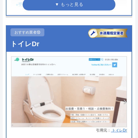
東京都港区六本木5-10-33
●受付時間
9:00～18:00
対応エリア
全国
●定休日
年末年始
●累計実績
記載なし
おすすめ業者⑩
詳細は公式HPでご確認ください
トイレDr
第一住設がおすすめの理由
第一住設は水回り設備の修理・交換を行っている業
者で、ガス給湯器に関する作業も受け付けていま
す。対応エリアは、本社のある埼玉県を中心とした
関東一円としています。
第一住設に工事を依頼すると業者独自の5年保証が
付いてきます。こちらは製品の保証期間を外れた場
引用元：
トイレDr
合のトラブルにも対応しているので、安心して製品