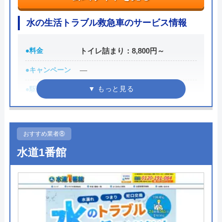
水道修理プロの基本情報
く修理したかったので、近所の水道設備会社
水の生活トラブル救急車のサービス情報
に訊いてみたところ、当日中に掘り起こして
運営会社
株式会社大和コーポレーション
くれ、2時間ほどで修理してもらえました。
代表者
小林 竜士
●料金
トイレ詰まり：8,800円～
請求費用は4万円でした。 多くの方が言われ
ているように、近所の水道屋さんが良いとい
所在地
〒343-0032
●キャンペーン
―
う意味がよくわかりました。法外な値段を言
埼玉県越谷市大字袋山1513番地1サミ
●駆けつけ時間
最短30分
われる心配はなかったですし、言い値で費用
ーコート越谷307
が大きく変わる修理費などは、よく検討する
●受付時間
24時間
対応エリア
千葉県、茨城県、東京都、神奈川県、
べきでした。大変、勉強になりました。 ※
埼玉県
●定休日
年中無休
当日のやり取りをスマホで録音しています。
おすすめ業者⑧
●出張見積もり
見積もり無料 ※お見積りの為にお
また、当社がクチコミ操作をしているようで
水道1番館
伺いは致しません
様々な悪意を感じます。調査費だけで5万円
（しかも1週間後）の対応は本当に驚きまし
●支払い方法
現金・集金・銀行振込・クレジッ
た。あの時の社員の顔が忘れられませんし、
トカード
恐怖でしかありませんでした。 火のないと
●累計実績
―
ころに煙は立ちません。グレーな事業を行う