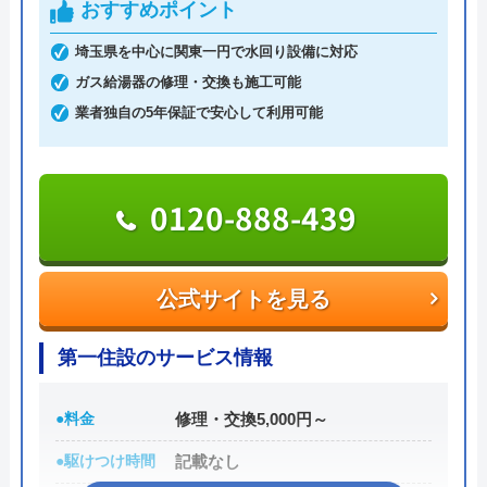
で、緊急時のトラブルでも安心です。
おすすめポイント
埼玉県を中心に関東一円で水回り設備に対応
見積もりは無料で実施しているので、お気軽にご依
ガス給湯器の修理・交換も施工可能
頼ください。
業者独自の5年保証で安心して利用可能
0120-191-084
受付時間 24時間受付可能
0120-888-439
公式サイトを見る
公式サイトを見る
水道1番館の基本情報
第一住設のサービス情報
運営会社
株式会社マック
●料金
修理・交換5,000円～
代表者
庄司良明
●駆けつけ時間
記載なし
所在地
〒106-0032