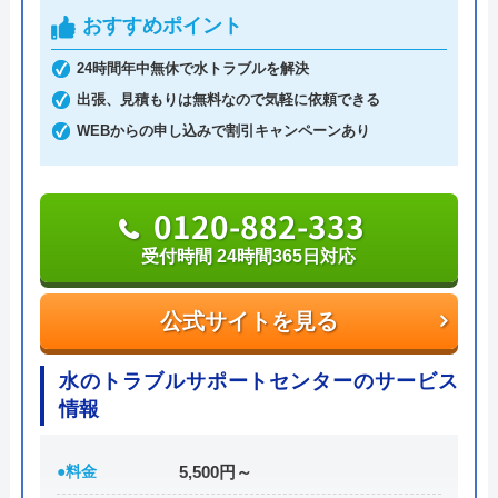
おすすめポイント
土日祝日・深夜早朝含む24時間365日、いつ相談し
ても割増料金がかからず、作業が始まるまでは一切
24時間年中無休で水トラブルを解決
費用がかからないかなり信頼できる業者です。
出張、見積もりは無料なので気軽に依頼できる
WEBからの申し込みで割引キャンペーンあり
実績も豊富で、スタッフの研修にも力を入れている
ため技術力はもちろん接客もよく、トイレや排水
0120-882-333
管、給湯器や蛇口の修理交換まで水回りのことなら
何でも相談できます。
受付時間 24時間365日対応
電話で「ホームページを見た」と伝えるだけで3,000
公式サイトを見る
円割引なので、相談する際は電話で相談し、忘れず
に伝えるようにしましょう。
水のトラブルサポートセンターのサービス
情報
ちなみに、依頼せずとも見積もりにはお金はかから
ないので、相見積もりの際は必ず相談しておきたい
●料金
5,500円～