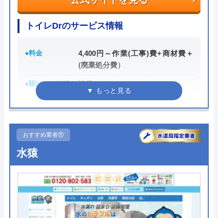
TOTOのユニットバスを交換していただきま
トイレDrのサービス情報
した。契約までにはユニットバス屋さんを数
社相見積もりし、さいたま市のTOTOのショ
●料金
4,400円～作業(工事)費+商材費＋
(廃棄処分費）
ールームまで何度も足を運びましたが、予算
や時期など色々相談にのっていただきまし
●駆けつけ時間
記載なし
た。そして決めてとなったのはTOTOのユニ
●受付時間
24時間
ットバス施工部門でも何回もTOTOから表彰
されている事や担当営業の方がまめに連絡を
●定休日
年中無休
くれた事です。仕上がりも丁寧で綺麗にな
おすすめ業者⑪
Googleクチコミを見る
●累計実績
有り
り、工事中はしっかり汚れないように養生を
水猿
してくれ、大きい音が出る作業の時は必ず声
詳細は公式HPでご確認ください
をかけてくださいました。施工後も気になる
トイレDrがおすすめの理由
事はありますか？と電話をしてきてくれアフ
ターも安心できました。高い買い物なので助
トイレDrは、スタッフのサービス面に力を入れ「お
かります。ありがとうございました。