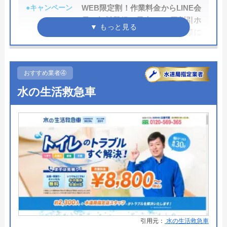
業者の一つです。
●キャンペーン
WEB限定割！作業料金からLINE会
イースマイルの詳細ページはこちら
員に無料登録で最大3,000円割引ホ
ームページを見たとお電話の際に
まずは電話相談！
伝えて頂いた方は、作業料金から
0120-091-026
2,000円割引!
受付時間 24時間
おすすめ業者④
●駆けつけ時間
最短20分
水の生活救急車
公式サイトを見る
●受付時間
24時間
●定休日
年中無休
イースマイルの基本情報
●出張見積もり
出張見積もり無料
運営会社
株式会社イースマイル
●支払い方法
現金、クレジットカード、コンビ
代表者
島村禮孝
ニ後払い、QRコード決済
●累計実績
累計対応件数100万件以上
創業・設立
1992年6月1日創立
●保証・保険
PL保険加入1年～5年の無料保証制
所在地
〒542-0066
度クーリング・オフ制度
引用元：
水の生活救急車
大阪府大阪市中央区瓦屋町3丁目7-3 イ