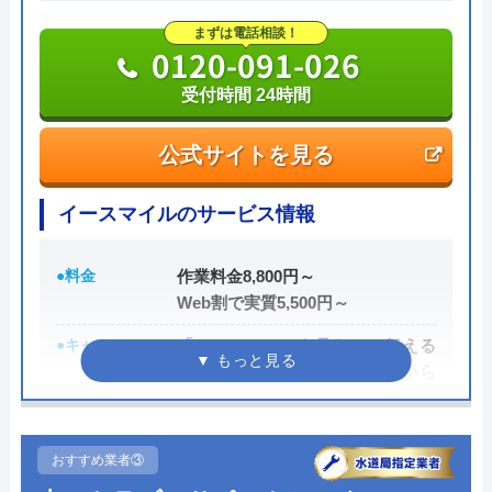
一切ありません。業務や知識の習得のために厳しい
まずは電話相談！
0120-091-026
自社研修を実施しているため、技術には問題ないよ
うです。
受付時間 24時間
トラブルの原因や作業例などが分かりやすく記載さ
公式サイトを見る
れており、依頼の際も安心できますね。候補のひと
つにしてみてください。
イースマイルのサービス情報
ちなみに、電話で連絡した際に「サイトを見た」と
●料金
作業料金8,800円～
伝えると作業料金が2,000円割引になるWEB割があ
Web割で実質5,500円～
りますので、相談する際は必ず電話で相談し、その
●キャンペーン
「ホームページを見た」と伝える
際には必ず「サイトを見た」と伝えましょう。
だけで、WEB割で作業料金から
3,000円割引！
まずは電話相談！
0120-221-611
●駆けつけ時間
最短20分
おすすめ業者③
受付時間 24時間 年中無休
●受付時間
24時間