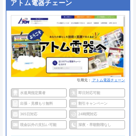
アトム電器チェーン
お仕事とお見受けしました。作業前に説明と
●支払い方法
現金、銀行振込、クレジットカー
見積提示が徹底され、成功報酬であることも
ド､コンビニ後払い決済
安心してお任せできました。トイレは修理後
●累計実績
―
も快適に使用できています。祝日にも関わら
ずすぐに来ていただき、本当にありがとうご
●保証・保険
―
ざいました。また何か起きたときにはすぐに
詳細は公式HPでご確認ください
ご相談させてください。
Googleクチコミを見る
水猿がおすすめの理由
引用元：
アトム電器チェーン
水猿は全国37都道府県で、水まわり緊急サービス、
給湯器交換サービス、トイレ交換サービス、リフォ
水道局指定業者
即日対応可能
ームサービスを提供しています。ただし、都道府県
出張・見積もり無料
割引キャンペーン
によって対応しているサービスが異なるので、利用
365日対応
24時間対応
したいサービスが受けられるかどうかはよく確認し
現金以外の支払い可能
深夜・早朝割増なし
ないといけません。問い合わせて確認してもいいの
ですが、HPをご覧になると対応エリアと一緒に記載