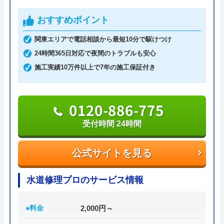
あるので、詳細な対応エリアについてはお問い合わ
おすすめポイント
せください。
関東エリアで電話相談から最短10分で駆けつけ
24時間365日対応で夜間のトラブルも安心
トラブル対応は24時間年中無休で受け付けており、
施工実績10万件以上で7年の施工保証付き
最短30分で現場まで駆け付けてくれます。夜間帯の
割増料金の請求もないのでご安心ください。
0120-886-775
Web割引もあり、初めての依頼する方は5,500円の
受付時間 24時間
割引を、2回目以降の方は10%の割引を受けること
ができます。
公式サイトを見る
0120-245-990
水道修理プロのサービス情報
受付時間 24時間365日受付中！
●料金
2,000円～
公式サイトを見る