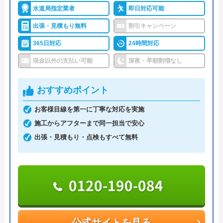
を使い続けることができおすすめです。
水道局指定業者
即日対応可能
出張・見積もり無料
割引キャンペーン
365日対応
24時間対応
0120-888-439
現金以外の支払い可能
深夜・早朝割増なし
おすすめポイント
公式サイトを見る
お客様目線を第一に丁寧な対応を実施
第一住設のクチコミ on
施工からアフターまで同一担当で安心
出張・見積もり・点検もすべて無料
5
（
1
件のクチコミ）
※クチコミの内容について
0120-190-084
高橋ま
1 年前
公式サイトを見る