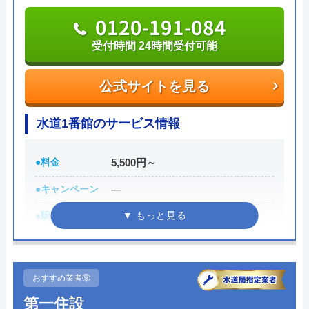
0120-896-893
0120-191-084
受付時間 24時間
受付時間 24時間受付可能
公式サイトを見る
公式サイトを見る
水の生活トラブル救急車の基本情報
水道1番館のサービス情報
運営会社
株式会社オーケー管理
●料金
5,500円～
代表者
棚原健太郎
●キャンペーン
―
創業・設立
37803
●駆けつけ時間
最短30分
所在地
〒107-8545
●受付時間
受付時間24時間修理・施工対応時
東京都港区南青山2丁目2番15号ウィン
間7:00～24:00
青山942
おすすめ業者⑨
●定休日
年中無休
対応エリア
全国40都道府県
第一住設