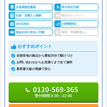
ースマイルビル
詳細は公式HPでご確認ください
水道局指定業者
即日対応可能
対応エリア
39都道府県
出張・見積もり無料
割引キャンペーン
水のトラブルサポートセンターがおすすめ
対応エリア詳
365日対応
24時間対応
の理由
細
現金以外の支払い可能
深夜・早朝割増なし
水のトラブルサポートセンターは、24時間365日年
中無休で営業しています。受付は電話、Web(フォー
イースマイルのクチコミ on
おすすめポイント
ム、チャット)にて対応しています。Webからの見積
4.1
（
198
件のクチコミ）
全国各地の拠点から最短30分で駆けつけ
依頼は翌日以降の予約となっているため、お急ぎの
お問い合わせからお見積りまで全て無料
※クチコミの内容について
方は電話にてご連絡ください。Webから依頼した場
業界最大級の実績で安心
合は送信完了のメールが届き、これが予約完了を意
味しています。
りえP
0120-569-365
2 か月前
作業時間は3時間単位での予約が可能で、作業当日
受付時間 8:00～22:00
は訪問の1～2時間前に連絡があるのでご安心くださ
い。蛇口交換の場合の料金は、基本料金5,500円、作