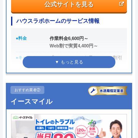
公式サイトを見る
ハウスラボホームのサービス情報
●料金
作業料金6,600円～
Web割で実質4,400円～
●キャンペーン
「ホームページを見た！」で割引
2,000円
●駆けつけ時間
最短20分
●受付時間
24時間
おすすめ業者②
イースマイル
●定休日
年中無休
●出張見積もり
出張・見積もり無料
●支払い方法
現金、クレジットカード、コンビ
ニ後払い、QRコード決済