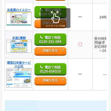
水道屋のイエロー
電話で相談
0120-937-419
ー
24時間
詳細を見る
スクロールで比較
電話で相談
水道1番館
受付時間2
0120-191-084
間修理・
〇
対応時間7:
～24:0
詳細を見る
環境日本海サービ
ス公社
電話で相談
0120-656510
ー
―
詳細を見る