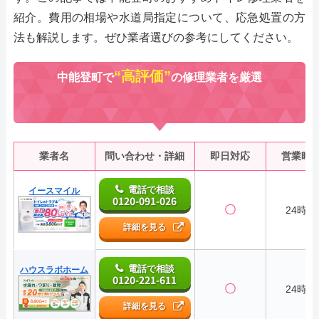
紹介。費用の相場や水道局指定について、応急処置の方
法も解説します。ぜひ業者選びの参考にしてください。
“高評価”
中能登町で
の修理業者を厳選
業者名
問い合わせ・詳細
即日対応
営業時
電話で相談
イースマイル
0120-091-026
〇
24時間
詳細を見る
電話で相談
ハウスラボホーム
0120-221-611
〇
24時間
詳細を見る