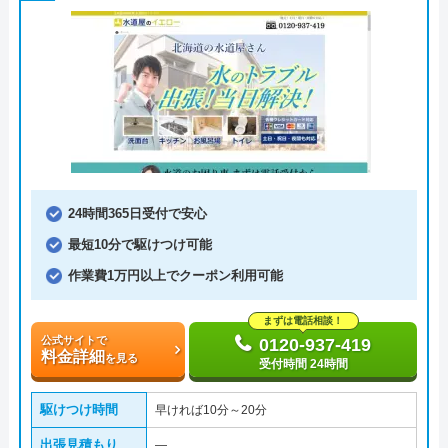
24時間365日受付で安心
最短10分で駆けつけ可能
作業費1万円以上でクーポン利用可能
まずは電話相談！
公式サイトで
0120-937-419
料金詳細
を見る
受付時間 24時間
駆けつけ時間
早ければ10分～20分
出張見積もり
―