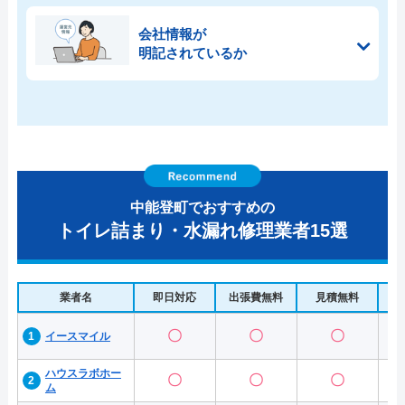
会社情報が
明記されているか
中能登町でおすすめの
トイレ詰まり・水漏れ修理業者15選
業者名
即日対応
出張費無料
見積無料
水
〇
〇
〇
イースマイル
ハウスラボホー
〇
〇
〇
ム