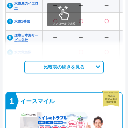
水道屋のイエロ
ー
ー
ー
ー
〇
〇
〇
水道1番館
スクロールで比較
環境日本海サー
ー
ー
ー
ビス公社
ー
〇
〇
水の救急隊
比較表の続きを見る
イースマイル