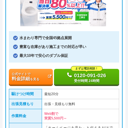
水まわり専門で全国45拠点展開
豊富な在庫があり施工までの対応が早い
最大10年で安心のダブル保証
まずは電話相談！
公式サイトで
0120-091-026
料金詳細
を見る
受付時間 24時間
駆けつけ時間
最短20分
出張見積もり
出張・見積もり無料
Web割で
作業料金
実質5,500円～
「ホームページを見た」と伝えるだけで、