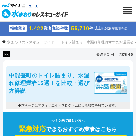
1,422
55,710
掲載業者
業者
相談件数
件以上
※2026年8月時点
水まわりのレスキューガイド
トイレ詰まり・水漏れ修理おすすめ水道業者
PR
最終更新日： 2026.4.8
中能登町のトイレ詰まり、水漏
れ修理業者15選！を比較・選び
方解説
◆本ページはアフィリエイトプログラムによる収益を得ています。
緊急対応
できるおすすめ業者はこちら