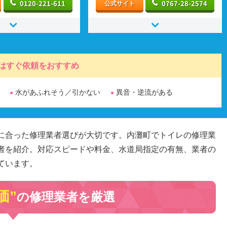
0120-221-611
0767-28-2574
公式サイト
はすぐ依頼をおすすめ
水があふれそう／引かない
異音・逆流がある
に合った修理業者選びが大切です。内灘町でトイレの修理業
者を紹介。対応スピードや料金、水道局指定の有無、業者の
ています。
価”
の修理業者を厳選