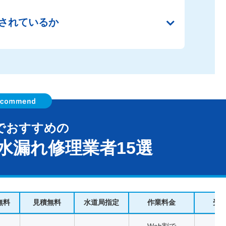
されているか
でおすすめの
水漏れ修理業者15選
無料
見積無料
水道局指定
作業料金
受
Web割で