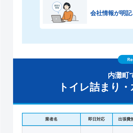
会社情報が
明記
内灘町
トイレ詰まり・
業者名
即日対応
出張費