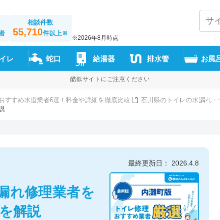
相談件数
55,710
者
件以上
※
※2026年8月時点
イレ
蛇口
給湯器
排水管
お風
酷似サイトにご注意ください
おすすめ水道業者6選！料金や詳細を徹底比較
石川県のトイレの水漏れ・
説
最終更新日： 2026.4.8
漏れ修理業者を
方を解説