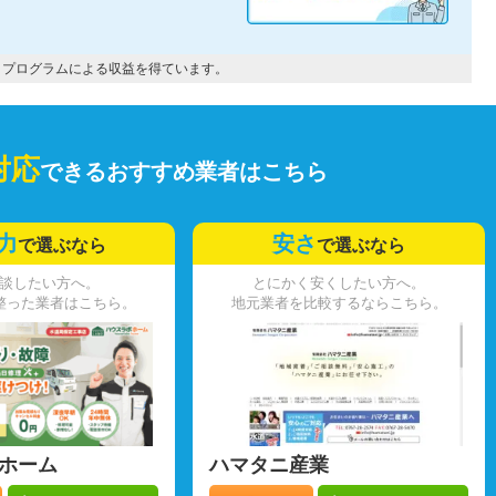
トプログラムによる収益を得ています。
対応
できるおすすめ業者はこちら
力
安さ
で選ぶなら
で選ぶなら
談したい方へ。
とにかく安くしたい方へ。
整った業者はこちら。
地元業者を比較するならこちら。
ホーム
ハマタニ産業