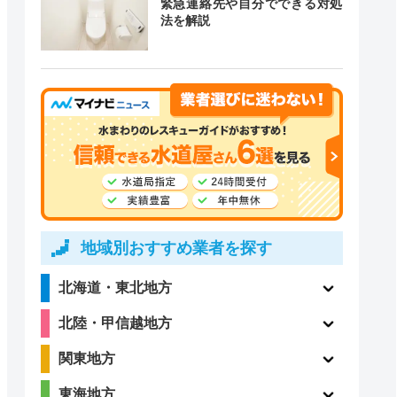
緊急連絡先や自分でできる対処
道局指定
クチコミ
法を解説
〇
ー
4.1
〇
（198件）
地域別おすすめ業者を探す
北海道・東北地方
4
ー
北陸・甲信越地方
（1件）
関東地方
東海地方