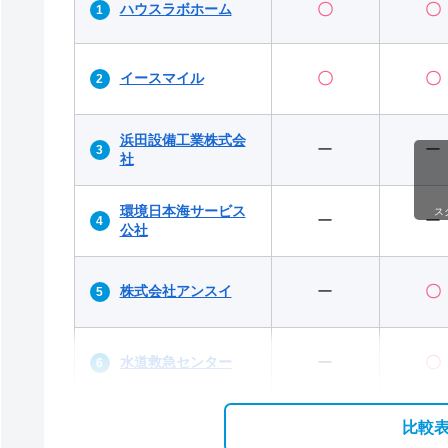
ハウスラボホーム
〇
〇
イースマイル
〇
〇
浜田設備工業株式会
ー
ー
社
環境日本海サービス
ス
ー
ー
公社
株式会社アンスイ
ー
〇
水道救急センター
ー
〇
比較