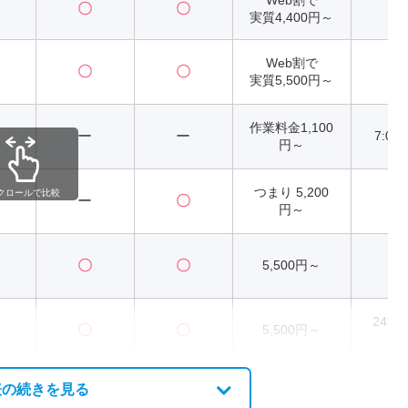
〇
〇
2
実質4,400円～
Web割で
〇
〇
2
実質5,500円～
作業料金1,100
ー
ー
7:00
円～
つまり 5,200
クロールで比較
ー
〇
円～
〇
〇
5,500円～
2
24時
〇
〇
5,500円～
受
表の続きを見る