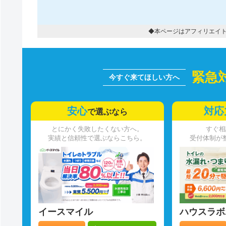
◆本ページはアフィリエイ
緊急
安心
対応
で選ぶなら
とにかく失敗したくない方へ。
すぐ相
実績と信頼性で選ぶならこちら。
受付体制が
イースマイル
ハウスラボ