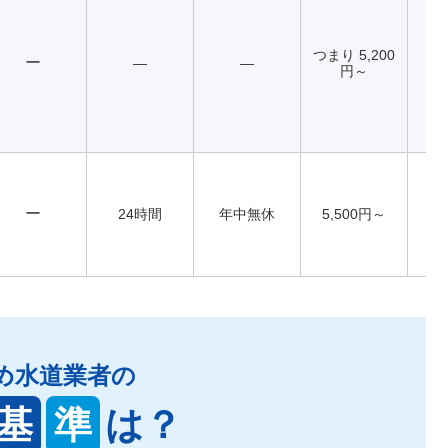
つまり 5,200
ー
―
―
円～
ー
24時間
年中無休
5,500円～
め水道業者の
基
準
は？