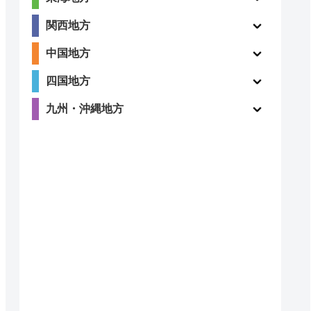
関西地方
2.8
〇
中国地方
（5件）
四国地方
九州・沖縄地方
3.9
〇
（7件）