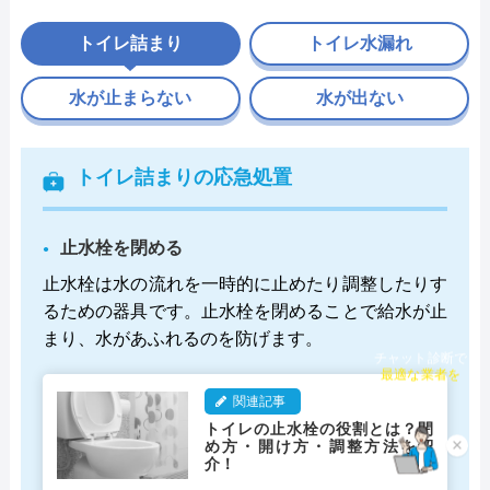
トイレ詰まり
トイレ水漏れ
水が止まらない
水が出ない
トイレ詰まりの応急処置
止水栓を閉める
止水栓は水の流れを一時的に止めたり調整したりす
るための器具です。止水栓を閉めることで給水が止
まり、水があふれるのを防げます。
チャット診断で
最適な業者を
ご提案
関連記事
トイレの止水栓の役割とは？閉
め方・開け方・調整方法を紹
×
介！