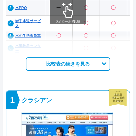
ー
〇
〇
水PRO
岩手水道サービ
スクロールで比較
ー
〇
〇
ス
〇
〇
〇
水の生活救急車
水道救急センタ
ー
〇
〇
ー
比較表の続きを見る
クラシアン