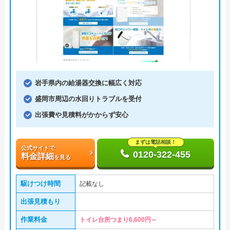
岩手県内の給湯器交換に幅広く対応
盛岡市周辺の水回りトラブルを受付
出張費や見積料がかからず安心
まずは電話相談！
公式サイトで
0120-322-455
料金詳細
を見る
駆けつけ時間
記載なし
出張見積もり
作業料金
トイレ台所つまり6,600円～