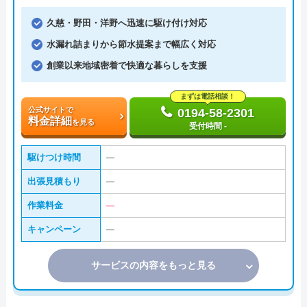
久慈・野田・洋野へ迅速に駆け付け対応
水漏れ詰まりから節水提案まで幅広く対応
創業以来地域密着で快適な暮らしを支援
まずは電話相談！
公式サイトで
0194-58-2301
料金詳細
を見る
受付時間 -
駆けつけ時間
―
出張見積もり
―
作業料金
―
キャンペーン
―
サービスの内容をもっと見る