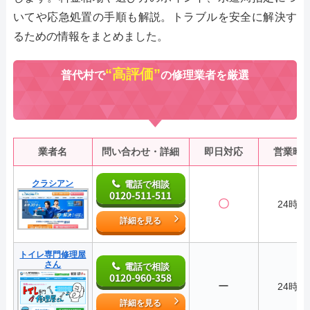
いてや応急処置の手順も解説。トラブルを安全に解決す
るための情報をまとめました。
“高評価”
普代村で
の修理業者を厳選
業者名
問い合わせ・詳細
即日対応
営業時
クラシアン
電話で相談
0120-511-511
〇
24時間
詳細を見る
トイレ専門修理屋
さん
電話で相談
0120-960-358
ー
24時間
詳細を見る