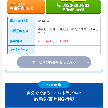
公式サイトで
0120-896-893
料金詳細
を見る
受付時間 24時間
駆けつけ時間
最短30分
見積もり無料 ※お見積りの為にお伺いは致し
出張見積もり
ません
作業料金
トイレ詰まり：8,800円～
キャンペーン
―
サービスの内容をもっと見る
自分でできるトイレトラブルの
応急処置とNG行動