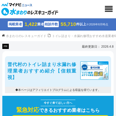
1,422
55,710
掲載業者
業者
相談件数
件以上
※2026年8月時点
水まわりのレスキューガイド
トイレ詰まり・水漏れ修理おすすめ水道業者
PR
最終更新日： 2026.4.8
普代村のトイレ詰まり水漏れ修
理業者おすすめ紹介【信頼重
視】
◆本ページはアフィリエイトプログラムによる収益を得ています。
緊急対応
できるおすすめ業者はこちら