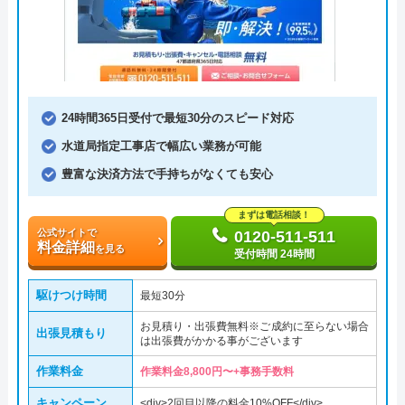
24時間365日受付で最短30分のスピード対応
水道局指定工事店で幅広い業務が可能
豊富な決済方法で手持ちがなくても安心
まずは電話相談！
公式サイトで
0120-511-511
料金詳細
を見る
受付時間 24時間
駆けつけ時間
最短30分
お見積り・出張費無料※ご成約に至らない場合
出張見積もり
は出張費がかかる事がございます
作業料金
作業料金8,800円〜+事務手数料
キャンペーン
<div>2回目以降の料金10%OFF</div>