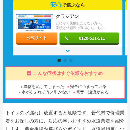
安心
で選ぶなら
クラシアン
とにかく失敗したくない方へ。
実績と信頼性で選ぶならこちら。
0120-511-511
公式サイト
こんな症状はすぐ依頼をおすすめ
異物を流してしまった
完全につまっている
水があふれそう／引かない
異音・逆流がある
トイレの水漏れは放置すると危険です。普代村で修理業
者をお探しの方に、対応の早いおすすめ水道業者を紹介
します。料金相場や選び方のポイント、水道局指定につ