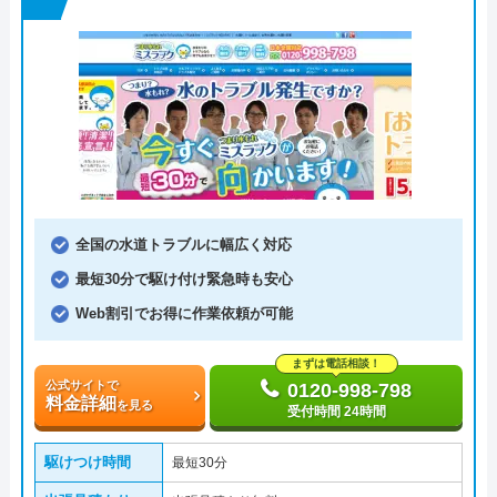
全国の水道トラブルに幅広く対応
最短30分で駆け付け緊急時も安心
Web割引でお得に作業依頼が可能
まずは電話相談！
公式サイトで
0120-998-798
料金詳細
を見る
受付時間 24時間
駆けつけ時間
最短30分