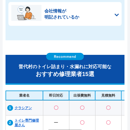
会社情報が
明記されているか
普代村のトイレ詰まり・水漏れに対応可能な
おすすめ修理業者15選
業者名
即日対応
出張費無料
見積無料
水
〇
〇
〇
クラシアン
トイレ専門修理
ー
〇
〇
屋さん