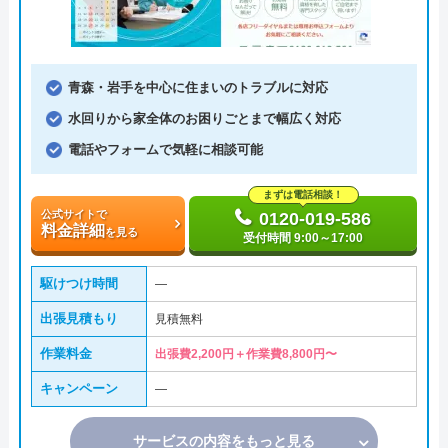
青森・岩手を中心に住まいのトラブルに対応
水回りから家全体のお困りごとまで幅広く対応
電話やフォームで気軽に相談可能
まずは電話相談！
公式サイトで
0120-019-586
料金詳細
を見る
受付時間 9:00～17:00
駆けつけ時間
―
出張見積もり
見積無料
作業料金
出張費2,200円＋作業費8,800円〜
キャンペーン
―
サービスの内容をもっと見る