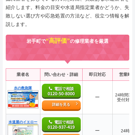
紹介します。料金の目安や水道局指定業者かどうか、失
敗しない選び方や応急処置の方法など、役立つ情報を解
説します。
“高評価”
岩手町で
の修理業者を厳選
業者名
問い合わせ・詳細
即日対応
営業時
水の救急隊
電話で相談
0120-50-8000
24時間36
ー
受付対応
詳細を見る
水道屋のイエロー
電話で相談
0120-937-419
ー
24時間