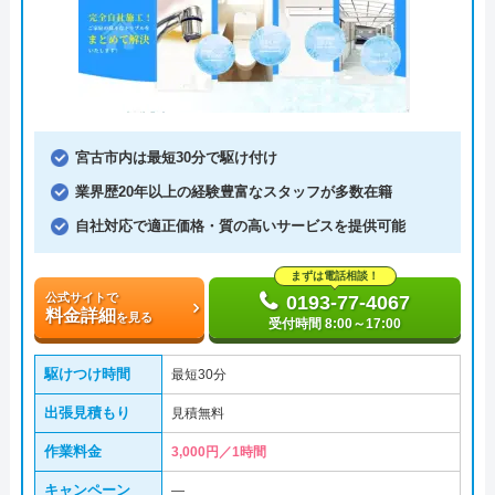
宮古市内は最短30分で駆け付け
業界歴20年以上の経験豊富なスタッフが多数在籍
自社対応で適正価格・質の高いサービスを提供可能
まずは電話相談！
公式サイトで
0193-77-4067
料金詳細
を見る
受付時間 8:00～17:00
駆けつけ時間
最短30分
出張見積もり
見積無料
作業料金
3,000円／1時間
キャンペーン
―