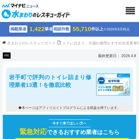
1,422
55,710
掲載業者
業者
相談件数
件以上
※2026年8月時点
水まわりのレスキューガイド
トイレ詰まり・水漏れ修理おすすめ水道業者
PR
最終更新日： 2026.4.8
岩手町で評判のトイレ詰まり修
理業者13選！を徹底比較
◆本ページはアフィリエイトプログラムによる収益を得ています。
緊急対応
できるおすすめ業者はこちら