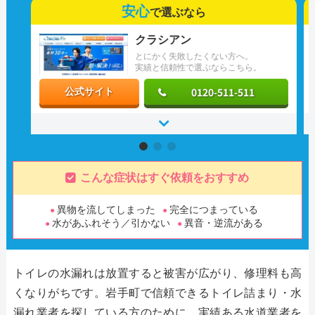
安心
で選ぶなら
クラシアン
とにかく失敗したくない方へ。
実績と信頼性で選ぶならこちら。
0120-511-511
公式サイト
こんな症状はすぐ依頼をおすすめ
異物を流してしまった
完全につまっている
水があふれそう／引かない
異音・逆流がある
トイレの水漏れは放置すると被害が広がり、修理料も高
くなりがちです。岩手町で信頼できるトイレ詰まり・水
漏れ業者を探している方のために、実績ある水道業者を