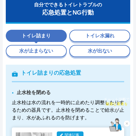
自分でできるトイレトラブルの
応急処置とNG行動
トイレ詰まり
トイレ水漏れ
水が止まらない
水が出ない
トイレ詰まりの応急処置
止水栓を閉める
チャット診断で
止水栓は水の流れを一時的に止めたり調整したりす
最適な業者を
るための器具です。止水栓を閉めることで給水が止
ご提案
まり、水があふれるのを防げます。
×
関連記事