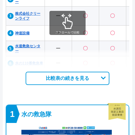
ー
株式会社クリー
ー
〇
〇
ンライフ
ー
〇
〇
スクロールで比較
神道設備
水道救急センタ
ー
〇
〇
ー
ー
〇
〇
水の110番救急車
比較表の続きを見る
水の救急隊