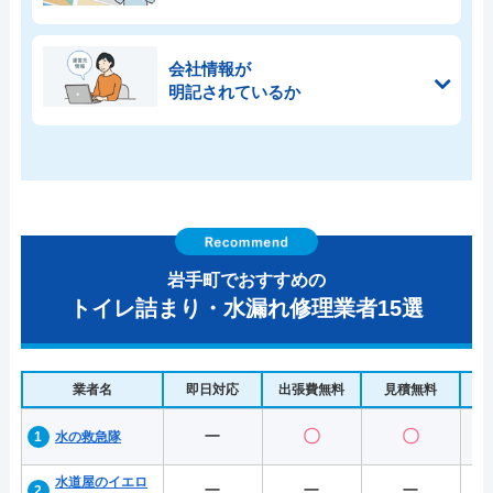
会社情報が
明記されているか
岩手町でおすすめの
トイレ詰まり・水漏れ修理業者15選
業者名
即日対応
出張費無料
見積無料
水
ー
〇
〇
水の救急隊
水道屋のイエロ
ー
ー
ー