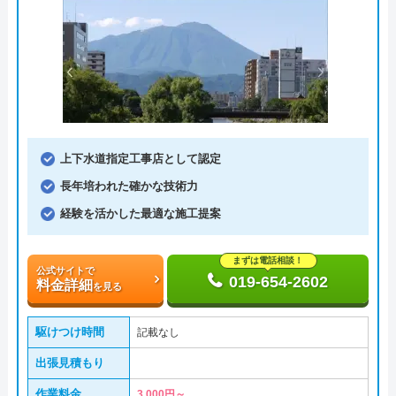
上下水道指定工事店として認定
長年培われた確かな技術力
経験を活かした最適な施工提案
まずは電話相談！
公式サイトで
019-654-2602
料金詳細
を見る
駆けつけ時間
記載なし
出張見積もり
作業料金
3,000円～