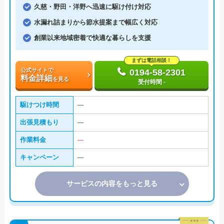
久慈・野田・洋野へ迅速に駆け付け対応
水漏れ詰まりから節水提案まで幅広く対応
創業以来地域密着で快適な暮らしを支援
まずは電話相談！
公式サイトで
0194-58-2301
料金詳細
を見る
受付時間 -
駆けつけ時間
―
出張見積もり
―
作業料金
―
キャンペーン
―
サービスの内容をもっと見る