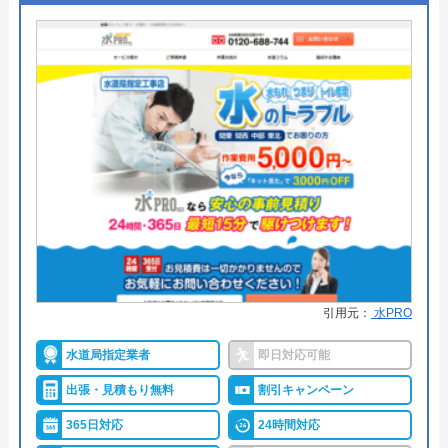
※クチコミの内容について
菱和設備株式会社がおすすめの理由
盛岡市近郊を中心に、岩手県内の15市町村にて上下
水道指定工事店の認定を受けている業者です。
あみてじ
創業から40年以上におよぶ老舗業者でもあり、長年
4 年前
培われたノウハウと確かな技術力で地元の人々から
信頼を集めています。
キッチンまわりやトイレまわり、その他さまざまな
水回りトラブルに対応しており、電話またはホーム
ページより相談が可能です。
引用元：
水PRO
お客様ひとりひとりへの信頼関係を重視しているこ
水道局指定業者
即日対応可能
とも特徴で、経験豊富なプロならではの目線で最適
出張・見積もり無料
割引キャンペーン
な作業を提案してくれるため安心感があります。
365日対応
24時間対応
盛岡市周辺のエリアにお住まいかつ、地域密着型の