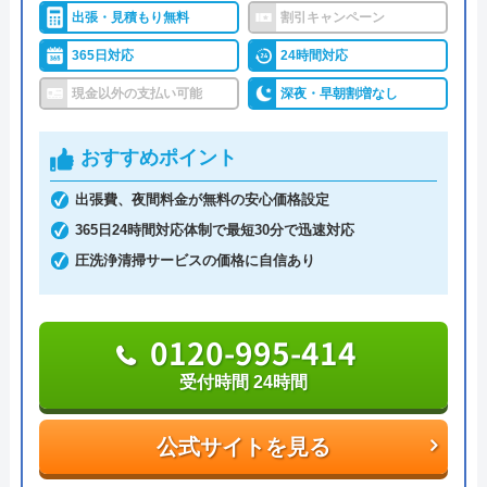
対応エリア
全国（一部地域を除く）
水道屋のイエローは、水のトラブルを24時間365日
出張・見積もり無料
割引キャンペーン
体制で受けつけています。現場に一番近いスタッフ
365日対応
24時間対応
を手配するので、早ければわずか10分～20分で駆け
現金以外の支払い可能
深夜・早朝割増なし
つけてくれます。累計36万件を突破する実績がある
ので、安心して依頼できるでしょう。
おすすめポイント
トイレのトラブルは「つまり」「水が出ない」「水
出張費、夜間料金が無料の安心価格設定
漏れ」「水が止まらない」などの症状に対応。作業
365日24時間対応体制で最短30分で迅速対応
料金が1万円を超えた場合に利用できるホームペー
圧洗浄清掃サービスの価格に自信あり
ジ限定クーポンを実施中なので、お電話の際に「限
定クーポン割引を使用したい」と伝えましょう。
0120-995-414
0120-937-419
受付時間 24時間
受付時間 24時間
公式サイトを見る
公式サイトを見る