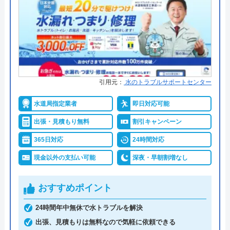
●保証・保険
―
詳細は公式HPでご確認ください
水PROのクチコミ on
2.4
（
12
件のクチコミ）
神道設備がおすすめの理由
※クチコミの内容について
神道設備は宮古市内を中心に、岩手県内の水回りト
引用元：
水のトラブルサポートセンター
ラブルに対応している業者です。宮古市内であれば
最短30分で駆けつけてくれるので、トイレのつまり
水道局指定業者
即日対応可能
向井洋介
や水漏れ、急な故障など、できるだけ早く対応して
2 年前
出張・見積もり無料
割引キャンペーン
ほしい急なトラブルにも安心です。
365日対応
24時間対応
現金以外の支払い可能
深夜・早朝割増なし
業界歴20年以上の経験豊富なスタッフが多く在籍し
5月4日に蛇口から水漏れがあり見積をお願い
ているので、幅広いトラブルに対応できます。ま
いたしました。蛇口交換が必要とのことでし
おすすめポイント
た、下請け業者を雇わず、打ち合わせや施工からア
た。金額は５万円以上とのことでしたが交渉
フターフォローまですべて自社で対応するので、適
して５万円にしてもらいました。いざ工事が
24時間年中無休で水トラブルを解決
正価格で質の高いサービスを提供可能です。見積も
終わりカードで支払おうとすると手数料が別
出張、見積もりは無料なので気軽に依頼できる