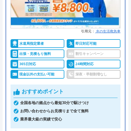
スビル9F
●保証・保険
―
対応エリア
36都道府県
詳細は公式HPでご確認ください
引用元：
水の生活救急車
水のトラブルサポートセンターの
トイレ専門修理屋さんがおすすめの理由
クチコミ on
水道局指定業者
即日対応可能
トイレ専門修理屋さんは水道局指定工事店の水道業
4
（
123
件のクチコミ）
出張・見積もり無料
割引キャンペーン
者です。24時間年中無休で営業しており、即日対応
※クチコミの内容について
365日対応
24時間対応
も可能です。問い合わせから最短30分で訪問してく
れて、経験豊富な作業スタッフが「安全・安心・親
現金以外の支払い可能
深夜・早朝割増なし
身に」をモットーに、迅速・丁寧なサービスで、ト
金城藍子
イレトラブルを解決してくれます。
おすすめポイント
3 か月前
全国各地の拠点から最短30分で駆けつけ
料金は、トイレの水漏れやつまりなどの簡単作業な
お問い合わせからお見積りまで全て無料
ら5,500円～。安心の明朗会計で、出張費、見積料
洗面の蛇口の交換をお願いしました。初めて
業界最大級の実績で安心
金、キャンセル料無料と、余計な費用がかからない
の電話のときから丁寧に相談に乗ってくださ