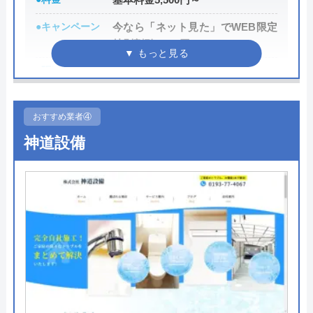
●キャンペーン
今なら「ネット見た」でWEB限定
特別割引3,000円OFF
●駆けつけ時間
最短15分
●受付時間
24時間
おすすめ業者④
●定休日
年中無休
神道設備
●出張見積もり
見積り・出張費無料
●支払い方法
現金払い、銀行振込、後日集金、
Googleクチコミを見る
クレジットカード
●累計実績
―
●保証・保険
―
詳細は公式HPでご確認ください