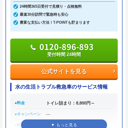
り、給湯器交換の料金も工事費込みの価格で分かり
24時間365日受付で見積り・点検無料
やすく掲載されています。
最速30分訪問で緊急時も安心
豊富な支払い方法！T-POINTも貯まります
0120-322-455
0120-896-893
公式サイトを見る
受付時間 24時間
公式サイトを見る
岩手水道サービスのクチコミ on
3
（
1
件のクチコミ）
水の生活トラブル救急車のサービス情報
※クチコミの内容について
●料金
トイレ詰まり：8,800円～
てぃーずバビィ
●キャンペーン
―
7 年前
●駆けつけ時間
最短30分