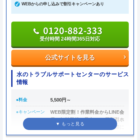
りは無料なので、気軽に相談できるでしょう。
途いるとのことでしたので現金で支払いまし
WEBからの申し込みで割引キャンペーンあり
たが収入印紙が無いというので領収書に収入
0193-77-4067
印紙無しでOKしましたが税務上問題ありで
0120-882-333
すよね！業務受け元の指導が悪く業者に上記
受付時間 8:00～17:00
Googleクチコミを見る
の指導をしているとすると税務署の指導・会
受付時間 24時間365日対応
計検査が必要です。これ程口コミの悪い店に
公式サイトを見る
お願いした事を反省しています。店のメール
公式サイトを見る
返信もありません。
神道設備の基本情報
水のトラブルサポートセンターのサービス
情報
運営会社
株式会社神道設備
代表者
神道 隆志
●料金
5,500円～
所在地
〒027-0053
●キャンペーン
WEB限定割！作業料金からLINE会
岩手県宮古市長町1-6-16
員に無料登録で最大3,000円割引ホ
ームページを見たとお電話の際に
対応エリア
岩手県内
伝えて頂いた方は、作業料金から