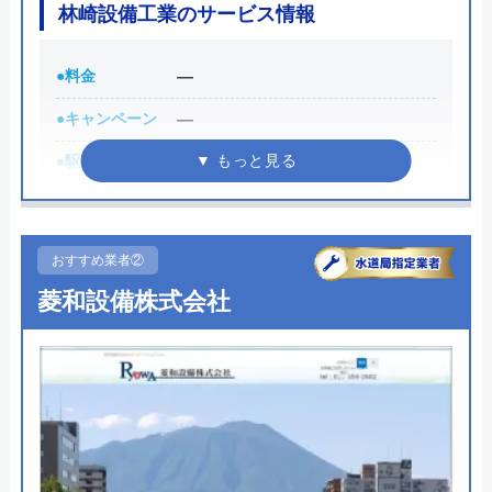
林崎設備工業のサービス情報
●料金
―
●キャンペーン
―
●駆けつけ時間
―
●受付時間
―
●定休日
―
おすすめ業者②
●出張見積もり
―
菱和設備株式会社
●支払い方法
―
●累計実績
―
●保証・保険
―
詳細は公式HPでご確認ください