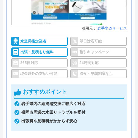
詳細は公式HPでご確認ください
水の救急士がおすすめの理由
引用元：
岩手水道サービス
水の救急士は福岡県を主軸に全国で水回りトラブル
の解決にあたっている業者です。
水道局指定業者
即日対応可能
問い合わせから駆けつけまで最短30分というスピー
出張・見積もり無料
割引キャンペーン
ドの速さが強みの一つであり、今すぐにトラブルを
365日対応
24時間対応
解決したいという人におすすめです。
作業はお見積もり金額の了承を得てから着工とな
現金以外の支払い可能
深夜・早朝割増なし
り、追加費用は発生しないので安心して依頼するこ
とができます。
おすすめポイント
岩手県内の給湯器交換に幅広く対応
0120-995-414
盛岡市周辺の水回りトラブルを受付
受付時間 24時間
出張費や見積料がかからず安心
公式サイトを見る