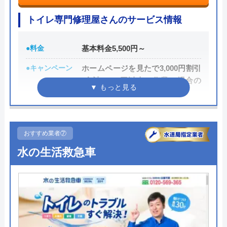
い。
トイレ専門修理屋さんのサービス情報
0120-882-333
●料金
基本料金5,500円～
受付時間 24時間365日対応
●キャンペーン
ホームページを見たで3,000円割引
(合計8,000円以上の作業の場合の
公式サイトを見る
み)
●駆けつけ時間
最短30分
水のトラブルサポートセンターの基本情報
●受付時間
24時間
おすすめ業者⑦
運営会社
株式会社シンエイ
水の生活救急車
●定休日
年中無休
代表者
木原朗広
●出張見積もり
見積もり・出張費無料
創業・設立
2004年3月創業
●支払い方法
現金支払、銀行振込、PayPay、ク
所在地
〒540-0012
レジットカード
大阪府大阪市中央区谷町2-4-3 アイエ
●累計実績
―