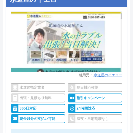
●支払い方法
現金、クレジットカード
創業・設立
2009年10月設立
●累計実績
施工対応数240万件以上
所在地
〒231-0058
神奈川県横浜市中区弥生町2-17ストー
●保証・保険
―
クタワー大通り公園Ⅰ-2F
詳細は公式HPでご確認ください
対応エリア
全国(一部都道府県を除く)
水の生活救急車がおすすめの理由
トイレ専門修理屋さんのクチコミ
拠点数2270店舗と日本全国に拠点を構え、年中無休
引用元：
水道屋のイエロー
on
で対応をしています。日中はコールセンターにて問
水道局指定業者
即日対応可能
い合わせ受付をしてくれるので、すぐに相談ができ
3.5
（
13
件のクチコミ）
水トラブルの不安もすぐに解消できます。
出張・見積もり無料
割引キャンペーン
※クチコミの内容について
365日対応
24時間対応
調整作業のみであれば8,800円～と明朗会計。問い合
現金以外の支払い可能
深夜・早朝割増なし
ピッピピッピ
わせから見積もりまですべて無料でできるので、ま
2 か月前
ずは電話相談をしてみることをおすすめします。