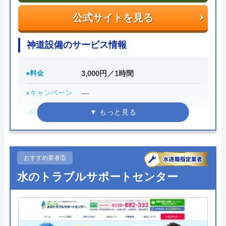
公式サイトを見る
0120-688-744
受付時間 24時間365日受付中！
神道設備のサービス情報
公式サイトを見る
●料金
3,000円／1時間
●キャンペーン
―
水PROの基本情報
●駆けつけ時間
最短30分
運営会社
株式会社スイドウサービス
●受付時間
8:00～17:00
代表者
山下道男
●定休日
日曜・祝日
おすすめ業者⑤
創業・設立
2009年3月設立
●出張見積もり
見積無料
水のトラブルサポートセンター
所在地
〒115-0045
●支払い方法
―
東京都北区赤羽1-52-1
●累計実績
―
対応エリア
全国