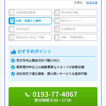
水PROがおすすめの理由
引用元：
神道設備
水PROは、即日対応可能でスピーディーな対応が特
水道局指定業者
即日対応可能
徴的な業者です。
出張・見積もり無料
割引キャンペーン
地域に精通したエリア担当作業員がいるため、夜間
365日対応
24時間対応
も含めて電話をしてから2～3分で手配、最速15分で
現金以外の支払い可能
深夜・早朝割増なし
駆け付けてくれます。
おすすめポイント
料金体系については、基本料金5,000円～になります
が、現地見積もり・出張費・追加請求は0円になり
宮古市内は最短30分で駆け付け
ます。
業界歴20年以上の経験豊富なスタッフが多数在籍
明朗会計ですので、万が一追加の作業が必要となっ
自社対応で適正価格・質の高いサービスを提供可能
た場合でも了承を得てからの作業になり、適切な作
業料金を案内してくれます。
0193-77-4067
水PROは迅速な対応に加えて安心できる料金案内を
受付時間 8:00～17:00
してくれます。