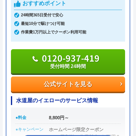
おすすめポイント
日本全国の水トラブルに対応している水の生活救急
24時間365日受付で安心
車はトイレのみならず洗面所やキッチン、お風呂な
口コミが遅くなってしまいましたが、大変お
最短10分で駆けつけ可能
どにも対応してくれる水まわりトラブル解決のスペ
世話になりました。 丁寧かつ親切でわかり
作業費1万円以上でクーポン利用可能
シャリストです。
やすい説明をしてくれて安心してお任せでき
ました。衛生面で、作業前に手洗いをお願い
0120-937-419
おすすめポイントとしてはこれまでの施工対応実績
しても心良く受けて頂きました。またよろし
は240万件以上と豊富な実績数があり、また最短5分
くお願いします。
受付時間 24時間
で業者を手配してくれて最短30分でスピード駆け付
けしてくれるところです。
公式サイトを見る
Googleクチコミを見る
また、取扱いメーカーに関しても幅広いため、水ま
水道屋のイエローのサービス情報
わりトラブルで困った際には頼りになる業者でしょ
う。
●料金
8,800円～
●キャンペーン
ホームページ限定クーポン
もちろん見積もりは無料ですし、出張・キャンセル