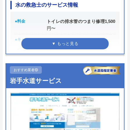
水の救急士のサービス情報
水道屋のイエローの基本情報
●料金
トイレの排水管のつまり修理1,500
円〜
運営会社
水道屋のイエロー
●キャンペーン
―
代表者
藤田 和彦
●駆けつけ時間
最短30分
所在地
〒252-0142
神奈川県相模原市緑区元橋本町11-33
●受付時間
24時間
おすすめ業者⑩
対応エリア
全国
●定休日
年中無休
岩手水道サービス
●出張見積もり
出張見積もり無料
●支払い方法
―
●累計実績
―
●保証・保険
―