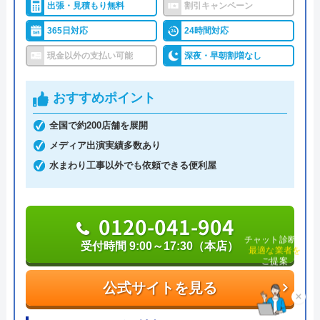
出張・見積もり無料
割引キャンペーン
ど水まわり設備全般の修理が可能な、誰でも相談し
365日対応
24時間対応
やすい水道業者です。
現金以外の支払い可能
深夜・早朝割増なし
水道局指定給水装置工事事業者であり、経験豊富な
熟練スタッフが訪問してくれるため、技術面に関し
おすすめポイント
ては信頼出来ますし、最短30分での駆けつけや見積
全国で約200店舗を展開
もりは無料の面も加味すると、相見積もりに利用し
メディア出演実績多数あり
たい業者の一つです。
水まわり工事以外でも依頼できる便利屋
0120-896-893
受付時間 24時間
0120-041-904
チャット診断で
最適な業者を
受付時間 9:00～17:30（本店）
ご提案
公式サイトを見る
公式サイトを見る
×
水の生活トラブル救急車の基本情報