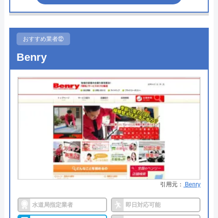
●受付時間
24時間
●定休日
年中無休
おすすめ業者⑫
●出張見積もり
見積もり無料 ※お見積りの為にお
Benry
伺いは致しません
●支払い方法
現金・集金・銀行振込・クレジッ
トカード
●累計実績
―
●保証・保険
最大5年の保証あり
Googleクチコミを見る
詳細は公式HPでご確認ください
水の生活トラブル救急車がおすすめの理由
引用元：
Benry
水の生活トラブル救急車は全国40都道府県を対応エ
水道局指定業者
即日対応可能
リアとしており、またトイレやキッチン、お風呂な