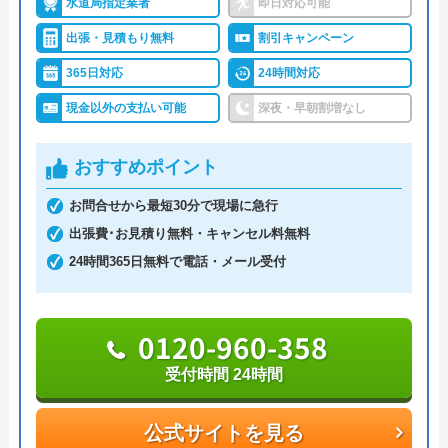
水道局指定業者
即日対応可能
の理由
出張・見積もり無料
割引キャンペーン
水のトラブルサポートセンターは、24時間365日年
365日対応
24時間対応
中無休で営業しています。受付は電話、Web(フォー
Googleクチコミを見る
ム、チャット)にて対応しています。Webからの見積
現金以外の支払い可能
深夜・早朝割増なし
依頼は翌日以降の予約となっているため、お急ぎの
方は電話にてご連絡ください。Webから依頼した場
おすすめポイント
合は送信完了のメールが届き、これが予約完了を意
お問合せから最短30分で現場に急行
味しています。
出張費･お見積り無料・キャンセル料無料
24時間365日無料で電話・メール受付
作業時間は3時間単位での予約が可能で、作業当日
は訪問の1～2時間前に連絡があるのでご安心くださ
い。蛇口交換の場合の料金は、基本料金5,500円、作
0120-960-358
業料金8,800円～、部品代の合計となります。Web
受付時間 24時間
からの申込み、または、LINE会員登録で作業料金か
ら3,000円割引、電話にて「ホームページを見た」と
公式サイトを見る
伝えると2,000円の割引をしているのでご活用くださ