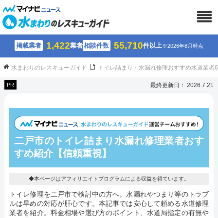
1,422
55,710
掲載業者
業者
相談件数
件以上
※2026年8月時点
水まわりのレスキューガイド
トイレ詰まり・水漏れ修理おすすめ水道業者
PR
最終更新日： 2026.7.21
二戸市のトイレ詰まり水漏れ修理業者おす
すめ紹介【信頼重視】
◆本ページはアフィリエイトプログラムによる収益を得ています。
トイレ修理を二戸市で検討中の方へ。水漏れやつまり等のトラブ
ルは早めの対応が肝心です。本記事では安心して頼める水道修理
業者を紹介。料金相場や選び方のポイント、水道局指定の有無や