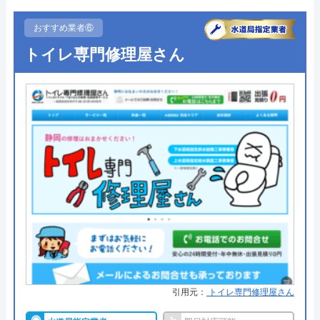
2,000円割引!
神道設備のクチコミ on
おすすめ業者⑥
●駆けつけ時間
最短20分
トイレ専門修理屋さん
3.5
（
2
件のクチコミ）
●受付時間
24時間
※クチコミの内容について
●定休日
年中無休
●出張見積もり
出張見積もり無料
奏（希）
●支払い方法
現金、クレジットカード、コンビ
3 年前
ニ後払い、QRコード決済
●累計実績
累計対応件数100万件以上
●保証・保険
PL保険加入1年～5年の無料保証制
度クーリング・オフ制度
詳細は公式HPでご確認ください
引用元：
トイレ専門修理屋さん
水のトラブルサポートセンターがおすすめ