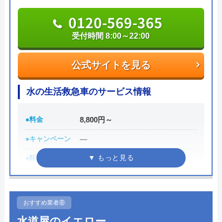
のも魅力です。
り、安心して工事をお願いできました。 保
0120-569-365
障やアフターフォローもしっかりしているの
支払い方法は、現金払い、銀行振込、PayPay、各種
も安心できる点です。 535128F 追記 台所の
受付時間 8:00～22:00
クレジットカード決済から選べます。Web限定の割
水道も壊れてしまい、交換をお願いしまし
引サービスも行っているため、気になる方は問い合
た。 こちらの都合に合わせて、最短で作業
5
公式サイトを見る
わせ前に公式HPへアクセスしてみましょう。
してもらえるように日程を組んでいただきま
した。 ありがとうございます。 またお願い
水の生活救急車のサービス情報
0120-960-358
Googleクチコミを見る
したいと思います。 535131F
受付時間 24時間
●料金
8,800円～
●キャンペーン
―
公式サイトを見る
●駆けつけ時間
最短30分
トイレ専門修理屋さんの基本情報
●受付時間
8:00-22:00
運営会社
エバーリンクス株式会社
●定休日
年中無休
おすすめ業者⑧
●出張見積もり
出張見積もり無料
代表者
松本英隆
水道屋のイエロー