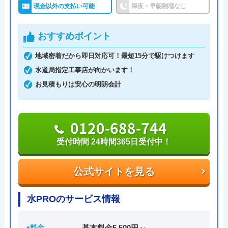
Googleクチコミを見る
業者に依頼したいというかたにおすすめです。
現金以外の支払い可能
深夜・早朝割増なし
おすすめポイント
019-654-2602
地域密着だから即日対応可！最短15分で駆けつけます
水道局指定工事店が向かいます！
公式サイトを見る
お見積もりは安心の明朗会計
菱和設備株式会社のクチコミ on
0120-688-744
4
（
2
件のクチコミ）
受付時間 24時間365日受付中！
※クチコミの内容について
公式サイトを見る
RZ-1
水PROのサービス情報
2 年前
●料金
基本料金5,500円～