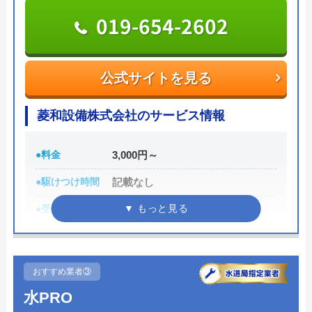
019-654-2602
公式サイトを見る
林崎設備工業の基本情報
公式サイトを見る
運営会社
林崎設備工業
菱和設備株式会社のサービス情報
代表者
林崎和志
●料金
3,000円～
所在地
〒028-7801
●駆けつけ時間
記載なし
岩手県久慈市侍浜町外屋敷第7地割4-
93
●受付時間
記載なし
対応エリア
久慈市、野田村、洋野町
●定休日
記載なし
●累計実績
記載なし
おすすめ業者③
林崎設備工業のクチコミ on
詳細は公式HPでご確認ください
水PRO
4.3
（
4
件のクチコミ）