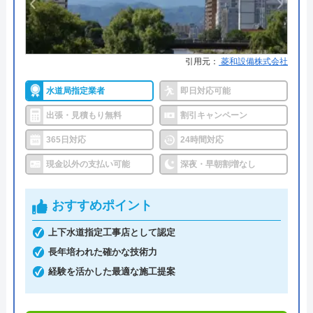
林崎設備工業がおすすめの理由
岩手県久慈市の林崎設備工業は、水回りのトラブル
引用元：
菱和設備株式会社
に対応している地域密着型の水道業者です。久慈
市、野田村、洋野町にお住まいの方でトイレのつま
水道局指定業者
即日対応可能
りや水漏れなどのトラブルにお困りの方は、林崎設
出張・見積もり無料
割引キャンペーン
備工業に相談してはいかがでしょうか。
365日対応
24時間対応
現金以外の支払い可能
深夜・早朝割増なし
水回りのトラブル解決以外にもリフォームや節水の
提案など快適な暮らしのお手伝いもしてもらえま
おすすめポイント
す。シャワートイレの取り付けやトイレのリフォー
ムなども対応可能なので長くお付き合いできるでし
上下水道指定工事店として認定
ょう。
長年培われた確かな技術力
経験を活かした最適な施工提案
0194-58-2301
受付時間 -