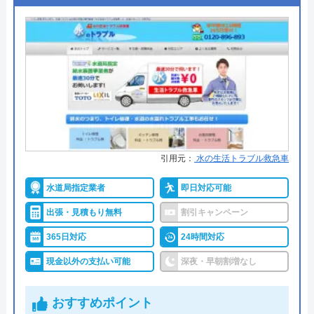
岩手水道サービスがおすすめの理由
岩手水道サービスは岩手県内の水回りトラブルや、
給湯器の交換作業に対応しております。給湯器の交
換は岩手県内全域に対応しておりますが、水回りト
ラブルの対応エリアは盛岡市・滝沢市・矢巾町のみ
となっておりますのでご注意ください。
引用元：
水の生活トラブル救急車
営業時間は7:00～19:00で、定休日は不定休ですが、
HPの新着情報にて随時お知らせをしておりますので
水道局指定業者
即日対応可能
ご確認ください。電話、問い合わせフォームからの
出張・見積もり無料
割引キャンペーン
依頼を受け付けております。出張費・見積料は無料
365日対応
24時間対応
でサービスを提供しているのでお気軽にご連絡くだ
現金以外の支払い可能
深夜・早朝割増なし
さい。
おすすめポイント
水回りトラブルの修理料金は6,600円～受け付けてお