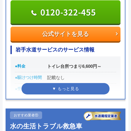
0120-322-455
水の救急士の基本情報
運営会社
UberHouse株式会社
公式サイトを見る
代表者
田中恵一
岩手水道サービスのサービス情報
創業・設立
平成22年10月28日設立
●料金
トイレ台所つまり6,600円～
所在地
〒812-0892
福岡県 福岡県福岡市博多区東那珂2-
●駆けつけ時間
記載なし
18-21-1F
●受付時間
7:00-19:00
対応エリア
全国対応
●定休日
随時お知らせ
●累計実績
記載なし
おすすめ業者⑪
詳細は公式HPでご確認ください
水の生活トラブル救急車