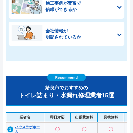
施工事例が豊富で
信頼ができるか
会社情報が
明記されているか
姶良市でおすすめの
トイレ詰まり・水漏れ修理業者15選
業者名
即日対応
出張費無料
見積無料
水
ハウスラボホー
〇
〇
〇
ム