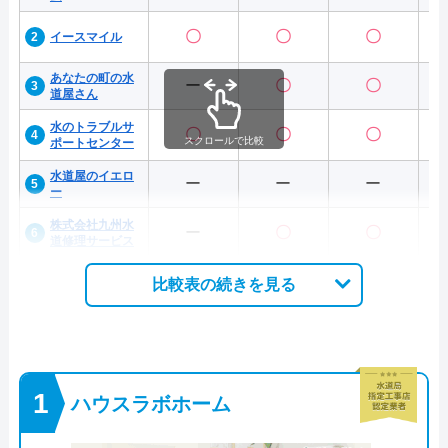
〇
〇
〇
イースマイル
あなたの町の水
ー
〇
〇
道屋さん
水のトラブルサ
〇
〇
〇
スクロールで比較
ポートセンター
水道屋のイエロ
ー
ー
ー
ー
株式会社九州水
ー
〇
〇
道修理サービス
比較表の続きを見る
ハウスラボホーム