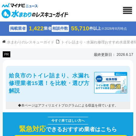
1,422
55,710
掲載業者
業者
相談件数
件以上
※2026年8月時点
水まわりのレスキューガイド
トイレ詰まり・水漏れ修理おすすめ水道業者
PR
最終更新日： 2026.6.17
姶良市のトイレ詰まり、水漏れ
修理業者15選！を比較・選び方
解説
◆本ページはアフィリエイトプログラムによる収益を得ています。
緊急対応
できるおすすめ業者はこちら