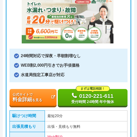
24時間対応で深夜・早朝割増なし
WEB割2,000円引きでお手頃価格
水道局指定工事店が対応
まずは電話相談！
公式サイトで
0120-221-611
料金詳細
を見る
受付時間 24時間 年中無休
駆けつけ時間
最短20分
出張見積もり
出張・見積もり無料