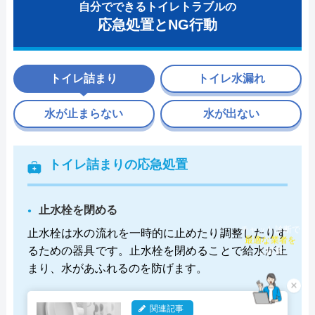
自分でできるトイレトラブルの
応急処置とNG行動
トイレ詰まり
トイレ水漏れ
水が止まらない
水が出ない
トイレ詰まりの応急処置
止水栓を閉める
止水栓は水の流れを一時的に止めたり調整したりす
チャット診断で
最適な業者を
るための器具です。止水栓を閉めることで給水が止
ご提案
まり、水があふれるのを防げます。
×
関連記事