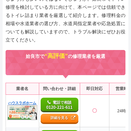
修理を検討している方に向けて、本ページでは信頼でき
るトイレ詰まり業者を厳選して紹介します。修理料金の
相場や水道業者の選び方、水道局指定業者や応急処置に
ついても解説していますので、トラブル解決にぜひお役
立てください。
“高評価”
姶良市で
の修理業者を厳選
業者名
問い合わせ・詳細
即日対応
営業時
電話で相談
ハウスラボホーム
0120-221-611
〇
24時間
詳細を見る