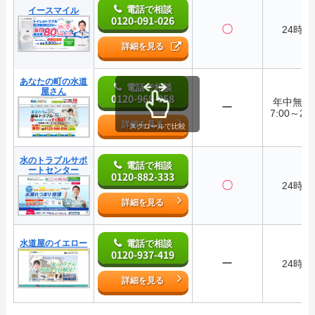
電話で相談
イースマイル
0120-091-026
〇
24時間
詳細を見る
あなたの町の水道
電話で相談
屋さん
0120-968-058
年中無
ー
7:00～22:
詳細を見る
スクロールで比較
水のトラブルサポ
電話で相談
ートセンター
0120-882-333
〇
24時間
詳細を見る
水道屋のイエロー
電話で相談
0120-937-419
ー
24時間
詳細を見る