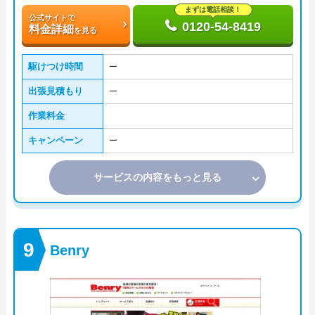
まずは電話相談！
公式サイトで
0120-54-8419
料金詳細
を見る
駆けつけ時間
ー
出張見積もり
ー
作業料金
キャンペーン
ー
サービスの内容をもっと見る
Benry