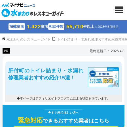
1,422
55,710
掲載業者
業者
相談件数
件以上
※2026年8月時点
水まわりのレスキューガイド
トイレ詰まり・水漏れ修理おすすめ水道業者
PR
最終更新日： 2026.4.8
肝付町のトイレ詰まり・水漏れ
修理業者おすすめ紹介15選！
◆本ページはアフィリエイトプログラムによる収益を得ています。
緊急対応
できるおすすめ業者はこちら