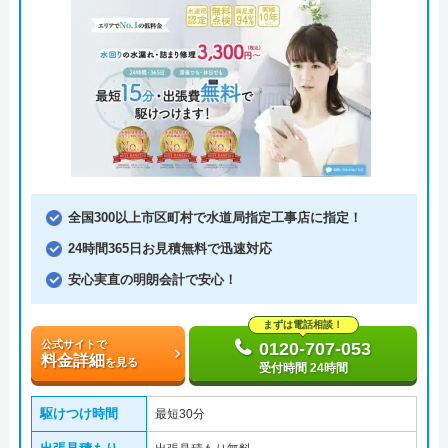
全国300以上市区町村で水道局指定工事店に指定！
24時間365日お見積無料で迅速対応
安心実直の明朗会計で安心！
まずは電話相談！
公式サイトで
0120-707-053
料金詳細
を見る
受付時間 24時間
駆けつけ時間
最短30分