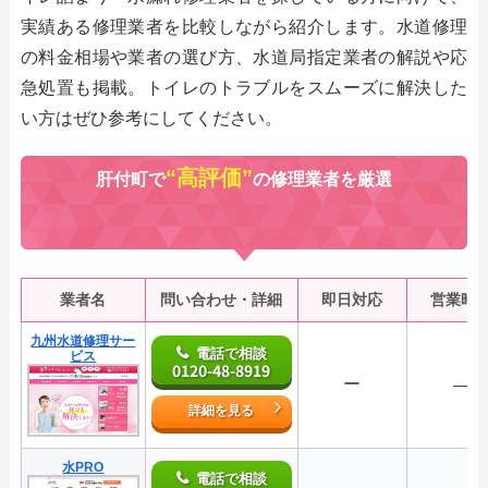
実績ある修理業者を比較しながら紹介します。水道修理
の料金相場や業者の選び方、水道局指定業者の解説や応
急処置も掲載。トイレのトラブルをスムーズに解決した
い方はぜひ参考にしてください。
“高評価”
肝付町で
の修理業者を厳選
業者名
問い合わせ・詳細
即日対応
営業時
九州水道修理サー
電話で相談
ビス
0120-48-8919
ー
―
詳細を見る
水PRO
電話で相談