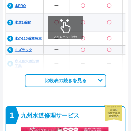
ー
〇
〇
水PRO
〇
〇
〇
水道1番館
スクロールで比較
ー
〇
〇
水の110番救急車
ー
〇
〇
ミズラック
鹿児島水道設備
ー
ー
ー
工業
比較表の続きを見る
九州水道修理サービス