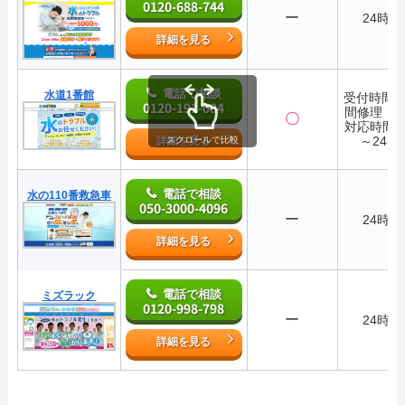
0120-688-744
ー
24時間
詳細を見る
電話で相談
水道1番館
受付時間2
0120-191-084
間修理・
〇
対応時間7:
～24:0
詳細を見る
スクロールで比較
電話で相談
水の110番救急車
050-3000-4096
ー
24時間
詳細を見る
電話で相談
ミズラック
0120-998-798
ー
24時間
詳細を見る