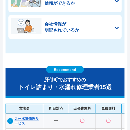
信頼ができるか
会社情報が
明記されているか
肝付町でおすすめの
トイレ詰まり・水漏れ修理業者15選
業者名
即日対応
出張費無料
見積無料
水
九州水道修理サ
ー
〇
〇
ービス