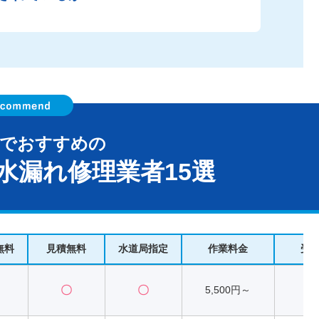
町でおすすめの
水漏れ修理業者15選
無料
見積無料
水道局指定
作業料金
受
〇
〇
5,500円～
2