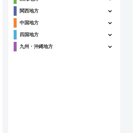
〇
ー
関西地方
中国地方
四国地方
3.9
九州・沖縄地方
〇
（105件）