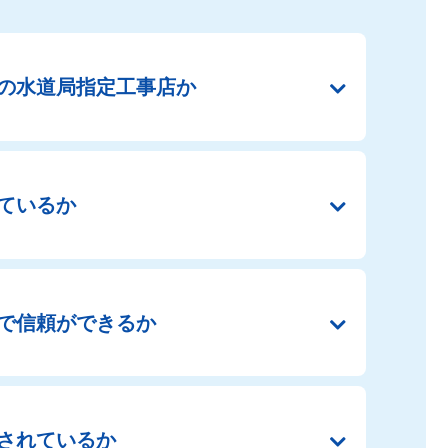
の
水道局指定工事店か
ているか
で
信頼ができるか
されているか