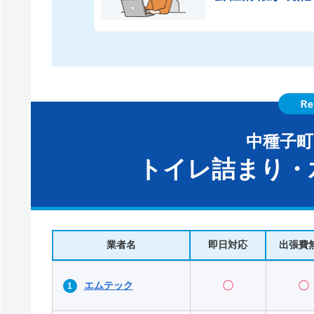
中種子
トイレ詰まり・
業者名
即日対応
出張費
エムテック
〇
〇