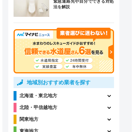
緊急連絡先や自分でできる対処
道局指定
クチコミ
法を解説
1
〇
（1件）
ー
ー
地域別おすすめ業者を探す
北海道・東北地方
2.3
ー
北陸・甲信越地方
（15件）
関東地方
東海地方