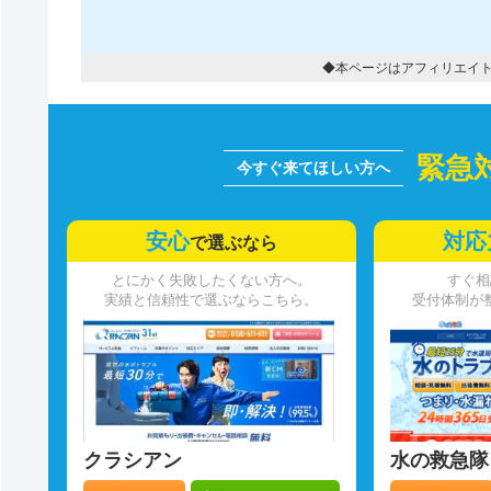
◆本ページはアフィリエイ
緊急
安心
対応
で選ぶなら
とにかく失敗したくない方へ。
すぐ相
実績と信頼性で選ぶならこちら。
受付体制が
クラシアン
水の救急隊