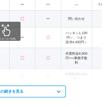
ー
ー
―
7:00
〇
ー
問い合わせ
パッキン1,100
ー
〇
円～、つまり
2
クロールで比較
洗浄4,400円～
作業料金8,800
〇
〇
円〜+事務手数
2
料
作業料金6,600
〇
ー
2
円～
表の続きを見る