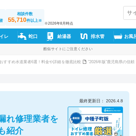
相談件数
55,710
者
件以上
※
※2026年8月時点
イレ
蛇口
給湯器
排水管
お風
酷似サイトにご注意ください
おすすめ水道業者6選！料金や詳細を徹底比較
”2026年版”鹿児島県の
最終更新日： 2026.4.8
漏れ修理業者を
も紹介