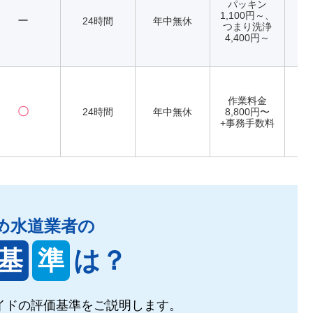
パッキン
1,100円～、
ー
24時間
年中無休
つまり洗浄
4,400円～
作業料金
〇
24時間
年中無休
8,800円〜
+事務手数料
め水道業者の
基
準
は？
イドの
評価基準をご説明します。