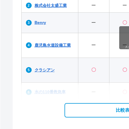
ー
ー
株式会社太盛工業
Benry
ー
〇
ー
ー
鹿児島水道設備工業
ス
〇
〇
クラシアン
水の110番救急車
ー
〇
比較