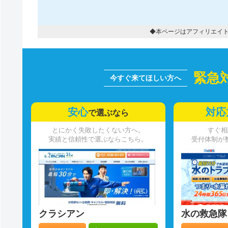
◆本ページはアフィリエイ
緊急
安心
対応
で選ぶなら
とにかく失敗したくない方へ。
すぐ相
実績と信頼性で選ぶならこちら。
受付体制が
クラシアン
水の救急隊