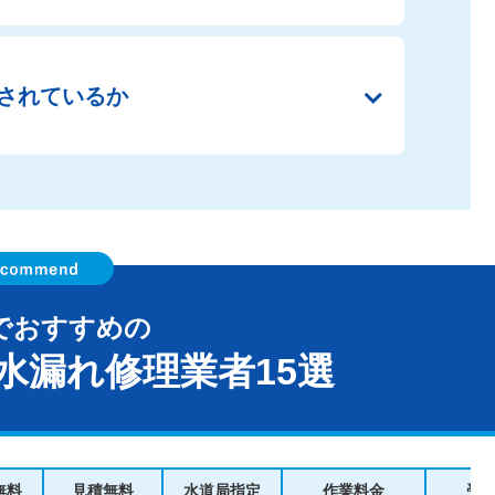
されているか
でおすすめの
水漏れ修理業者15選
無料
見積無料
水道局指定
作業料金
受