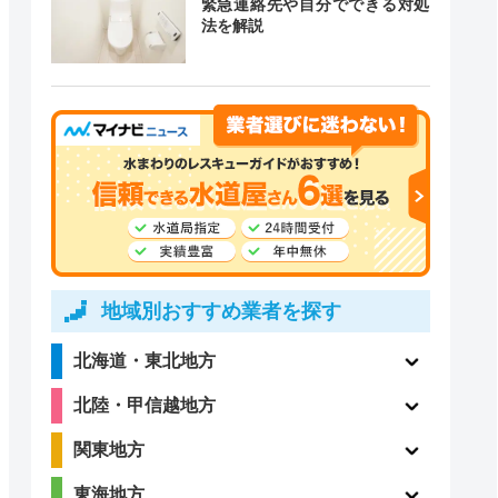
緊急連絡先や自分でできる対処
法を解説
道局指定
クチコミ
3.5
〇
（13件）
地域別おすすめ業者を探す
4
〇
北海道・東北地方
（25件）
北陸・甲信越地方
関東地方
1
東海地方