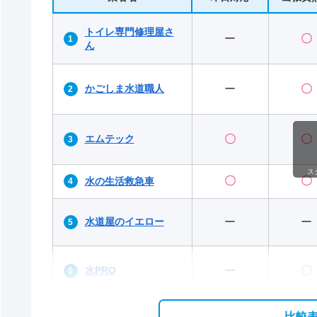
トイレ専門修理屋さ
ー
〇
ん
かごしま水道職人
ー
〇
エムテック
〇
〇
ス
〇
〇
水の生活救急車
水道屋のイエロー
ー
ー
水PRO
ー
〇
比較