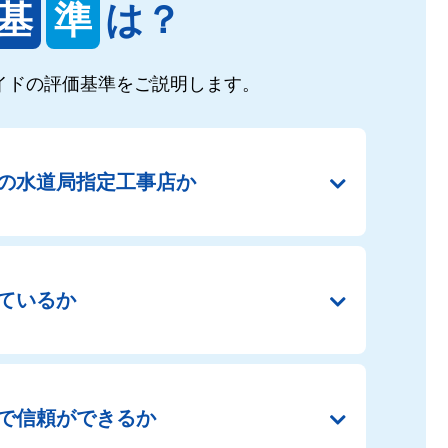
基
準
は？
イドの
評価基準をご説明します。
の
水道局指定工事店か
ているか
で
信頼ができるか