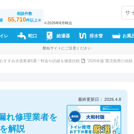
相談件数
55,710
者
件以上
※
※2026年8月時点
イレ
蛇口
給湯器
排水管
お風
酷似サイトにご注意ください
おすすめ水道業者6選！料金や詳細を徹底比較
”2026年版”鹿児島県の
最終更新日： 2026.4.8
漏れ修理業者を
方を解説