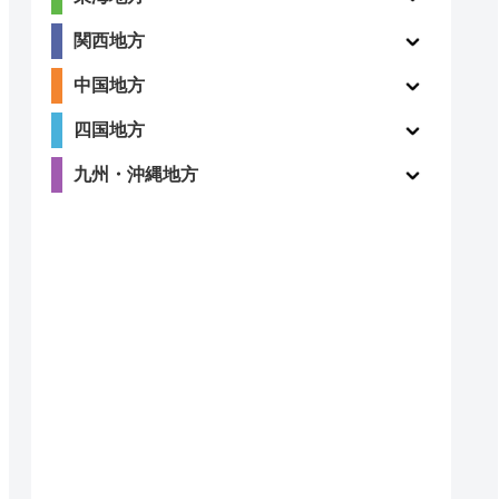
〇
（1件）
関西地方
中国地方
四国地方
〇
ー
九州・沖縄地方
ー
ー