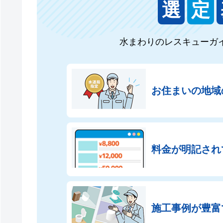
選
定
水まわりのレスキューガ
お住まいの地域
料金が明記され
施工事例が豊富