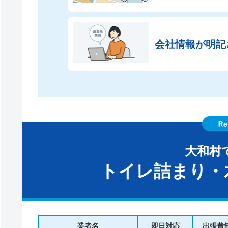
会社情報が
明記
大和村
トイレ詰まり・
業者名
即日対応
出張費