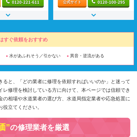
0120-221-611
0120-100-295
公式サイト
はすぐ依頼をおすすめ
水があふれそう／引かない
異音・逆流がある
きると、「どの業者に修理を依頼すればいいのか」と迷って
イレ修理を検討している方に向けて、本ページでは信頼でき
金の相場や水道業者の選び方、水道局指定業者や応急処置に
お役立てください。
価”
の修理業者を厳選