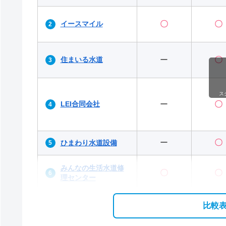
イースマイル
〇
〇
住まいる水道
ー
〇
ス
LEI合同会社
ー
〇
ー
〇
ひまわり水道設備
みんなの生活⽔道修
〇
〇
理センター
比較