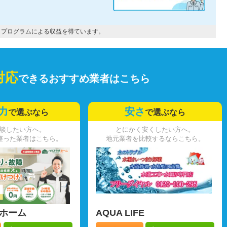
トプログラムによる収益を得ています。
対応
できるおすすめ業者はこちら
力
安さ
で選ぶなら
で選ぶなら
談したい方へ。
とにかく安くしたい方へ。
整った業者はこちら。
地元業者を比較するならこちら。
ホーム
AQUA LIFE