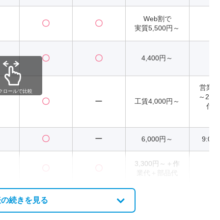
Web割で
〇
〇
2
実質5,500円～
〇
〇
4,400円～
2
営業時間
クロールで比較
～21:
〇
ー
工賃4,000円～
付 8
23
〇
ー
6,000円～
9:00
3,300円～＋作
〇
〇
2
業代＋部品代
表の続きを見る