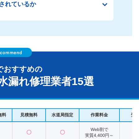
されているか
でおすすめの
水漏れ修理業者15選
無料
見積無料
水道局指定
作業料金
受
Web割で
〇
〇
2
実質4,400円～