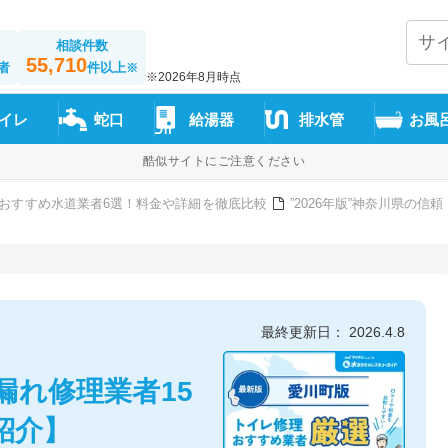
相談件数
55,710
者
件以上
※
※2026年8月時点
イレ
蛇口
給湯器
排水管
お風
酷似サイトにご注意ください
おすすめ水道業者6選！料金や詳細を徹底比較
”2026年版”神奈川県の
最終更新日： 2026.4.8
漏れ修理業者15
紹介】