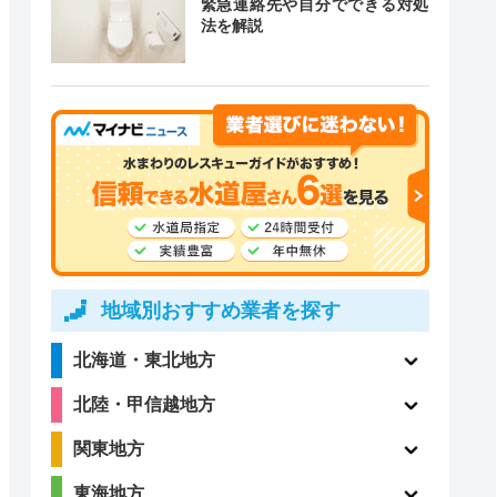
緊急連絡先や自分でできる対処
法を解説
道局指定
クチコミ
〇
ー
4.1
〇
（198件）
地域別おすすめ業者を探す
北海道・東北地方
3.6
北陸・甲信越地方
〇
（73件）
関東地方
東海地方