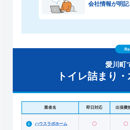
会社情報が
明記
愛川町
トイレ詰まり・
業者名
即日対応
出張費
ハウスラボホーム
〇
〇