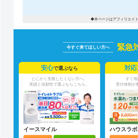
◆本ページはアフィリエイ
緊急
安心
対応
で選ぶなら
とにかく失敗したくない方へ。
すぐ相
実績と信頼性で選ぶならこちら。
受付体制が
イースマイル
ハウスラボ