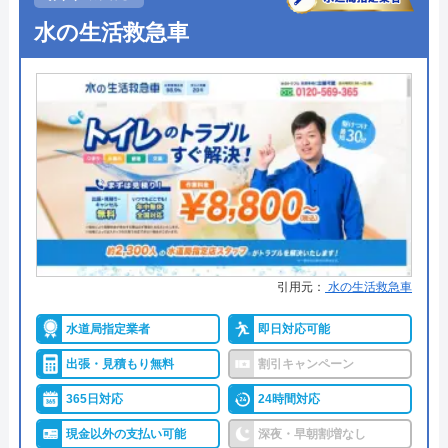
●受付時間
24時間
水の生活救急車
●定休日
年中無休
●出張見積もり
出張・見積もり無料
●支払い方法
現金、銀行振込、モバイル、後払
い決済、クレジットカード
●累計実績
年間25万件、累計500万件の修理交
換実績
●保証・保険
工事保証12年・商品保証10年(最
大)
引用元：
水の生活救急車
詳細は公式HPでご確認ください
水道局指定業者
即日対応可能
出張・見積もり無料
割引キャンペーン
イースマイルがおすすめの理由
365日対応
24時間対応
イースマイルは対応する自治体で適切な工事ができ
現金以外の支払い可能
深夜・早朝割増なし