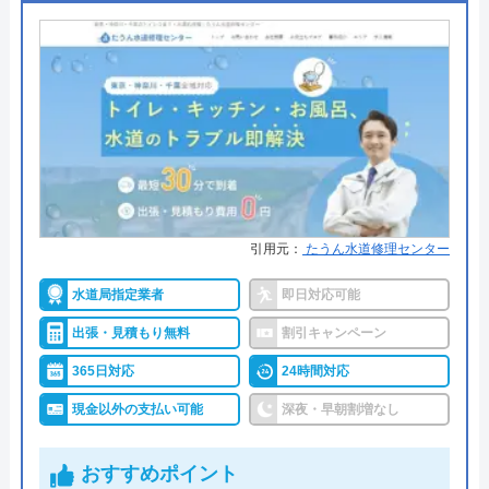
水回り駆けつけ隊がおすすめの理由
SFSが運営する水回り駆けつけ隊は水回りトラブル
の修理や、設備のリフォームを手掛けている業者で
す。神奈川県全域で24時間年中無休で営業していま
す。特に本社のある藤沢市近郊のエリアは、依頼か
ら最短15で現場まで駆け付けてくれます。すぐに駆
け付けて修理してもらえるので、緊急のトラブルが
引用元：
たうん水道修理センター
発生した場合でも落ち着いて対応することができま
す。見積もりは無料で実施しているので、料金や作
水道局指定業者
即日対応可能
業内容などで気になることがあればお気軽にご依頼
出張・見積もり無料
割引キャンペーン
いただけます。
365日対応
24時間対応
現金以外の支払い可能
深夜・早朝割増なし
0120-059-306
おすすめポイント