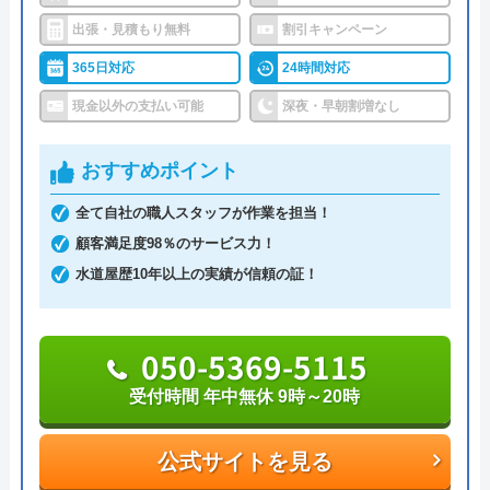
密着で営業しています。
出張・見積もり無料
割引キャンペーン
365日対応
24時間対応
24時間年中無休で営業しており、最短30分で駆け付
現金以外の支払い可能
深夜・早朝割増なし
けてくれるので、急なトラブルでもすぐに解決して
もらえて安心です。
おすすめポイント
全て自社の職人スタッフが作業を担当！
水道局指定工事店に登録されているので、一定の技
顧客満足度98％のサービス力！
術力が保証されている業者となっています。安心し
水道屋歴10年以上の実績が信頼の証！
て作業をお任せできるので、まずは無料の見積もり
をご利用ください。
050-5369-5115
0120-991-434
受付時間 年中無休 9時～20時
受付時間 24時間
公式サイトを見る
公式サイトを見る