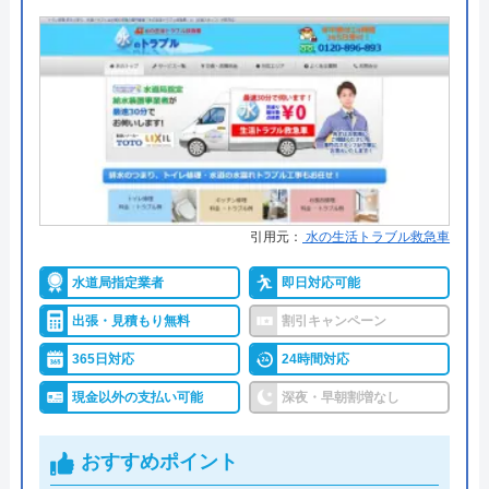
所在地
〒472-0007
グローバルメンテナンスがおすすめの理由
愛知県知立市牛田町裏新切22-1
グローバルメンテナンスは近畿、東海、関東、中
国、九州の合計17都府県を対象に水回りトラブルに
アクアステーションのクチコミ
対応している水道修理業者です。
on
2.1
（
12
件のクチコミ）
24時間年中無休で依頼を受け付けており、急なトラ
※クチコミの内容について
ブルにも迅速に対応してもらえるので、対象エリア
引用元：
水の生活トラブル救急車
にお住いの方にはおすすめの業者です。
水道局指定業者
即日対応可能
n.
ご依頼時に条件を満たせば1,000円の割引を受けられ
出張・見積もり無料
割引キャンペーン
2 か月前
るので、忘れずにご依頼ください。
365日対応
24時間対応
現金以外の支払い可能
深夜・早朝割増なし
0120-180-666
鍵のトラブルで緊急であけてもらえたのは助
かりました。 しかし、鍵の交換の見積もり
おすすめポイント
があまりにも高く何社か相見積をとった所、