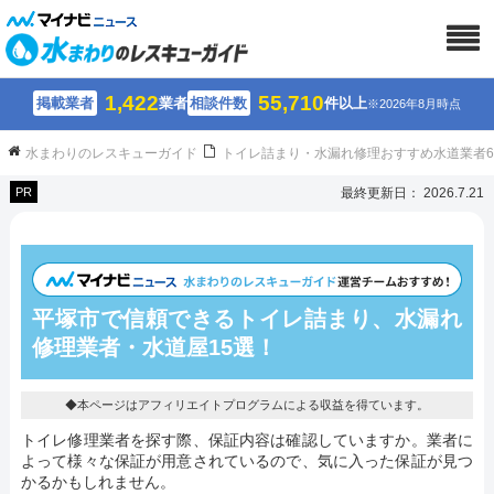
1,422
55,710
掲載業者
業者
相談件数
件以上
※2026年8月時点
水まわりのレスキューガイド
トイレ詰まり・水漏れ修理おすすめ水道業者
PR
最終更新日： 2026.7.21
平塚市で信頼できるトイレ詰まり、水漏れ
修理業者・水道屋15選！
◆本ページはアフィリエイトプログラムによる収益を得ています。
トイレ修理業者を探す際、保証内容は確認していますか。業者に
よって様々な保証が用意されているので、気に入った保証が見つ
かるかもしれません。