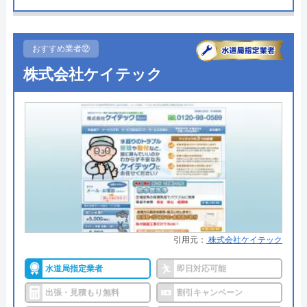
●受付時間
24時間
●定休日
年中無休
おすすめ業者⑫
●出張見積もり
見積もり無料 ※お見積りの為にお
株式会社ケイテック
伺いは致しません
Googleクチコミを見る
●支払い方法
現金・集金・銀行振込・クレジッ
トカード
●累計実績
―
●保証・保険
最大5年の保証あり
詳細は公式HPでご確認ください
引用元：
株式会社ケイテック
水の生活トラブル救急車がおすすめの理由
す
水道局指定業者
即日対応可能
水の生活トラブル救急車は全国40都道府県を対応エ
リアとしており、またトイレやキッチン、お風呂な
出張・見積もり無料
割引キャンペーン