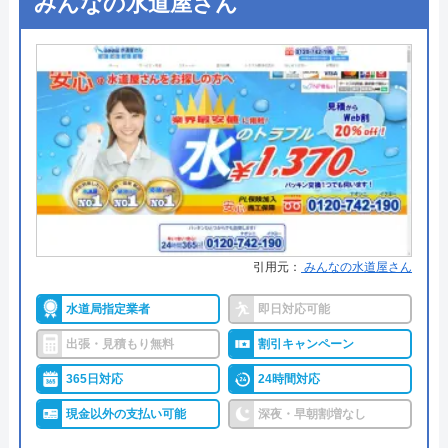
みんなの水道屋さん
公式サイトを見る
●支払い方法
ー
ハウスラボホームの基本情報
●累計実績
ー
●保証・保険
ー
運営会社
株式会社ハウスラボ
詳細は公式HPでご確認ください
代表者
勝島崇裕
創業・設立
2024年11月設立
アトム電器チェーンがおすすめの理由
所在地
〒113-0033
アトム電器チェーンは、全国展開を果たしている
東京都文京区本郷5-1-11
引用元：
みんなの水道屋さん
「まるの電器屋さん」のフランチャイズチェーンで
す。給湯器の設置にも対応していますが、全国に店
対応エリア
全国33拠点
水道局指定業者
即日対応可能
舗があるため各店舗の営業時間、定休日が異なりま
出張・見積もり無料
割引キャンペーン
対応エリア詳
平塚市のトイレ水漏れ・つまり修理に
す。依頼する際には、公式ホームページから事前に
細
駆けつけ対応｜水道局指定業者ハウス
365日対応
24時間対応
確認しておくとよいでしょう。
ラボホーム
現金以外の支払い可能
深夜・早朝割増なし
系列電器店や大手家電量販店では難しい「お手頃価