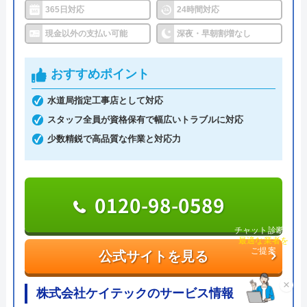
ど水まわり設備全般の修理が可能な、誰でも相談し
365日対応
24時間対応
やすい水道業者です。
現金以外の支払い可能
深夜・早朝割増なし
水道局指定給水装置工事事業者であり、経験豊富な
おすすめポイント
熟練スタッフが訪問してくれるため、技術面に関し
水道局指定工事店として対応
ては信頼出来ますし、最短30分での駆けつけや見積
スタッフ全員が資格保有で幅広いトラブルに対応
もりは無料の面も加味すると、相見積もりに利用し
少数精鋭で高品質な作業と対応力
たい業者の一つです。
0120-896-893
0120-98-0589
受付時間 24時間
チャット診断で
最適な業者を
公式サイトを見る
ご提案
公式サイトを見る
×
水の生活トラブル救急車の基本情報
株式会社ケイテックのサービス情報