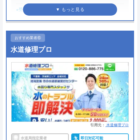
所在地
〒583-0871
●受付時間
24時間
大阪府羽曳野市野々上4-6-5
●定休日
年中無休
対応エリア
関東、東北、信越、北陸、中部、関
西、中国、四国、九州各都道府県
●累計実績
数多くの病院メンテナンスに関わ
おすすめ業者⑥
っている
水道修理プロ
アトム電器チェーンのクチコミ
詳細は公式HPでご確認ください
on
みんなの水道屋さんがおすすめの理由
2.4
（
5
件のクチコミ）
みんなの水道屋さんは、基本料金1,370円から水道修
※クチコミの内容について
理を行っている水道局指定業者です。年中無休で受
け付けしており、最短15分で駆けつけてくれます。
しげやん
病院メンテナンスにも携わっており、専門知識や技
8 か月前
術への信頼性が高いです。
引用元：
水道修理プロ
事前見積もりを徹底しており、金額に納得してから
水道局指定業者
即日対応可能