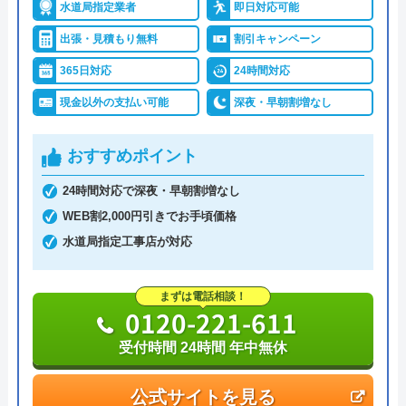
で対応をしています。日中はコールセンターにて問
水道局指定業者
即日対応可能
大阪府大阪市中央区瓦屋町3丁目7-3 イ
い合わせ受付をしてくれるので、すぐに相談ができ
ースマイルビル
出張・見積もり無料
割引キャンペーン
水トラブルの不安もすぐに解消できます。
365日対応
24時間対応
対応エリア
39都道府県
調整作業のみであれば8,800円～と明朗会計。問い合
現金以外の支払い可能
深夜・早朝割増なし
対応エリア詳
平塚市のトイレ詰まり・水漏れ修理は
わせから見積もりまですべて無料でできるので、ま
細
町の水道屋イースマイル｜水道局指定
ずは電話相談をしてみることをおすすめします。
おすすめポイント
店
24時間対応で深夜・早朝割増なし
日本全国の水トラブルに対応している水の生活救急
WEB割2,000円引きでお手頃価格
イースマイルのクチコミ on
車はトイレのみならず洗面所やキッチン、お風呂な
水道局指定工事店が対応
どにも対応してくれる水まわりトラブル解決のスペ
4.1
（
198
件のクチコミ）
シャリストです。
※クチコミの内容について
まずは電話相談！
0120-221-611
おすすめポイントとしてはこれまでの施工対応実績
受付時間 24時間 年中無休
りえP
は240万件以上と豊富な実績数があり、また最短5分
2 か月前
で業者を手配してくれて最短30分でスピード駆け付
公式サイトを見る