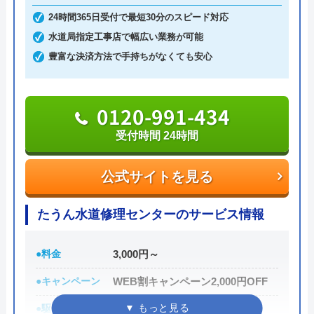
公式サイトを見る
24時間365日受付で最短30分のスピード対応
水道局指定工事店で幅広い業務が可能
水回り駆けつけ隊のクチコミ on
豊富な決済方法で手持ちがなくても安心
3
（
2
件のクチコミ）
※クチコミの内容について
0120-991-434
受付時間 24時間
a y
10 か月前
公式サイトを見る
たうん水道修理センターのサービス情報
HPには見積もり無料と書いてあるのに、実
際は見に来ただけで一万近く請求されまし
●料金
3,000円～
た。 修理代金もやたら高く、相場の倍ぐら
●キャンペーン
WEB割キャンペーン2,000円OFF
いの値段を提示されました。 24時間対応と
●駆けつけ時間
最短30分
記載されているので、出費を厭わず、今すぐ