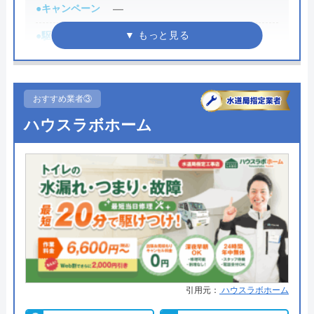
ないので、相見積もりの際は必ず相談しておきたい
●キャンペーン
―
業者の一つです。
●駆けつけ時間
最短30分
イースマイルの詳細ページはこちら
●受付時間
8:00-22:00
まずは電話相談！
0120-091-026
●定休日
年中無休
おすすめ業者③
受付時間 24時間
●出張見積もり
出張見積もり無料
ハウスラボホーム
公式サイトを見る
●支払い方法
現金、クレジットカード
●累計実績
施工対応数240万件以上
イースマイルの基本情報
●保証・保険
―
運営会社
株式会社イースマイル
詳細は公式HPでご確認ください
代表者
島村禮孝
水の生活救急車がおすすめの理由
創業・設立
1992年6月1日創立
引用元：
ハウスラボホーム
拠点数2270店舗と日本全国に拠点を構え、年中無休
所在地
〒542-0066