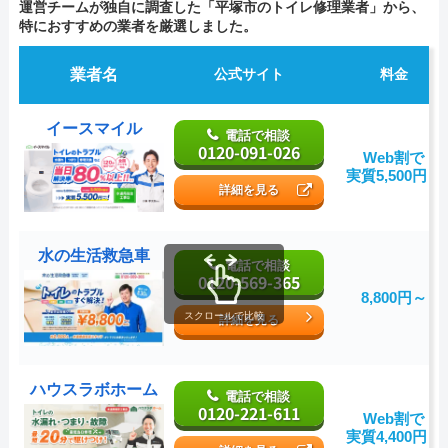
運営チームが独自に調査した「平塚市のトイレ修理業者」から、
特におすすめの業者を厳選しました。
業者名
公式サイト
料金
イースマイル
電話で相談
0120-091-026
Web割で
実質5,500円～
詳細を見る
水の生活救急車
電話で相談
0120-569-365
8,800円～
スクロールで比較
詳細を見る
ハウスラボホーム
電話で相談
0120-221-611
Web割で
実質4,400円～