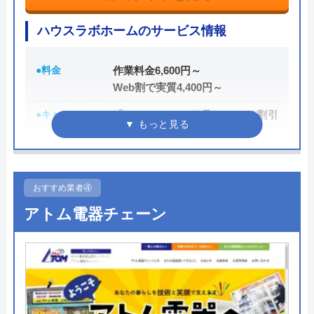
けしてくれるところです。
ハウスラボホームのサービス情報
トイレが詰まって本当に困っていましたが、
また、取扱いメーカーに関しても幅広いため、水ま
イースマイルさんに依頼して大正解でした！
わりトラブルで困った際には頼りになる業者でしょ
●料金
作業料金6,600円～
連絡後すぐに駆けつけてくださり、あっとい
う。
Web割で実質4,400円～
う間に解決。スタッフの方も非常に丁寧で、
安心して任せられました。これでまた快適に
●キャンペーン
「ホームページを見た！」で割引
もちろん見積もりは無料ですし、出張・キャンセル
2,000円
使えます。迅速な対応に心から感謝します！
についても無料ですので、まずはサイトを覗いてみ
てはいかがでしょうか？
●駆けつけ時間
最短20分
●受付時間
24時間
おすすめ業者④
0120-569-365
Googleクチコミを見る
アトム電器チェーン
●定休日
年中無休
受付時間 8:00～22:00
●出張見積もり
出張・見積もり無料
公式サイトを見る
●支払い方法
現金、クレジットカード、コンビ
ニ後払い、QRコード決済
水の生活救急車の基本情報
●累計実績
提携先は大手企業との法人契約多