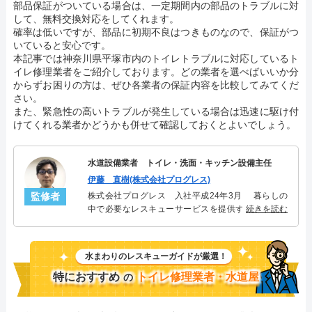
部品保証がついている場合は、一定期間内の部品のトラブルに対
して、無料交換対応をしてくれます。
確率は低いですが、部品に初期不良はつきものなので、保証がつ
いていると安心です。
本記事では神奈川県平塚市内のトイレトラブルに対応しているト
イレ修理業者をご紹介しております。どの業者を選べばいいか分
からずお困りの方は、ぜひ各業者の保証内容を比較してみてくだ
さい。
また、緊急性の高いトラブルが発生している場合は迅速に駆け付
けてくれる業者かどうかも併せて確認しておくとよいでしょう。
水道設備業者 トイレ・洗面・キッチン設備主任
伊藤 直樹(株式会社プログレス)
監修者
株式会社プログレス 入社平成24年3月 暮らしの
中で必要なレスキューサービスを提供する株式会社
続きを読む
プログレスにてトイレ・洗面・キッチン周りの設備
主任を担当。水回り業務に8年従事し、累計3000件の
トイレ・洗面・キッチン関連のトラブルを解決。多
水まわりのレスキューガイドが厳選！
くのお客様に信頼される「トイレ・洗面・キッチ
ン」のスペシャリスト。
特におすすめ
トイレ修理業者・水道屋
の