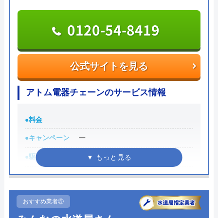
自社研修を実施しているため、技術には問題ないよ
0120-54-8419
うです。
トラブルの原因や作業例などが分かりやすく記載さ
公式サイトを見る
れており、依頼の際も安心できますね。候補のひと
つにしてみてください。
アトム電器チェーンのサービス情報
ちなみに、電話で連絡した際に「サイトを見た」と
●料金
伝えると作業料金が2,000円割引になるWEB割があ
りますので、相談する際は必ず電話で相談し、その
●キャンペーン
ー
際には必ず「サイトを見た」と伝えましょう。
●駆けつけ時間
ー
まずは電話相談！
●受付時間
0120-221-611
店舗によって異なる
●定休日
受付時間 24時間 年中無休
店舗によって異なる
おすすめ業者⑤
●出張見積もり
ー