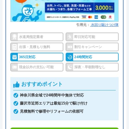
水道修理プロがおすすめの理由
引用元：
水回り駆けつけ隊
千葉県、東京都、神奈川県、埼玉県を中心に対応し
ている水道修理プロは、電話での相談から最短10分
水道局指定業者
即日対応可能
で駆けつけ可能な地域密着型の業者です。
出張・見積もり無料
割引キャンペーン
365日対応
24時間対応
出張見積もりは無料かつ24時間・365日いつでも対
応しているため、夜間の急なトラブルも安心して頼
現金以外の支払い可能
深夜・早朝割増なし
れます。
おすすめポイント
施工実績10万件以上という豊富な経験に基づく技術
神奈川県全域で24時間年中無休で対応
力があるからこそ、施工保証7年という手厚いサポ
藤沢市近郊エリアは最短15分で駆け付け
ートを用意していることも特徴です。
見積無料で修理やリフォームの依頼可
0120-886-775