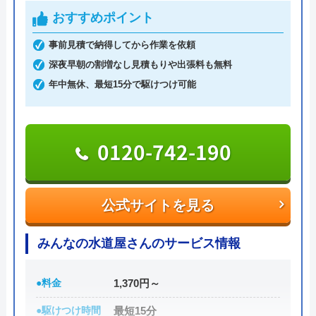
格」を提供し、設置・交換も技術力の高いスタッフ
おすすめポイント
が対応してくれるなど高品質なサービスを受けられ
事前見積で納得してから作業を依頼
るのが大きな特徴です。
深夜早朝の割増なし見積もりや出張料も無料
年中無休、最短15分で駆けつけ可能
0120-54-8419
0120-742-190
公式サイトを見る
アトム電器チェーンの基本情報
公式サイトを見る
運営会社
株式会社アトムチェーン本部
みんなの水道屋さんのサービス情報
代表者
井坂博史
●料金
1,370円～
創業・設立
1989年11月設立
●駆けつけ時間
最短15分