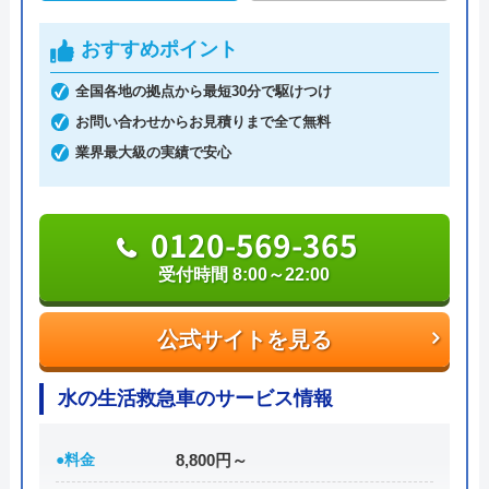
ると認められている水道局指定業者です。
おすすめポイント
土日祝日・深夜早朝含む24時間365日、いつ相談し
ても割増料金がかからず、作業が始まるまでは一切
全国各地の拠点から最短30分で駆けつけ
費用がかからないかなり信頼できる業者です。
お問い合わせからお見積りまで全て無料
業界最大級の実績で安心
実績も豊富で、スタッフの研修にも力を入れている
ため技術力はもちろん接客もよく、トイレや排水
0120-569-365
管、給湯器や蛇口の修理交換まで水回りのことなら
受付時間 8:00～22:00
何でも相談できます。
電話で「ホームページを見た」と伝えるだけで3,000
公式サイトを見る
円割引なので、相談する際は電話で相談し、忘れず
水の生活救急車のサービス情報
に伝えるようにしましょう。
ちなみに、依頼せずとも見積もりにはお金はかから
●料金
8,800円～