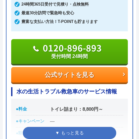
公式サイトを見る
24時間365日受付で見積り・点検無料
各企業とも高すぎるとのご指摘があった。
最速30分訪問で緊急時も安心
解錠してもらった金額も不安になり、色んな
豊富な支払い方法！T-POINTも貯まります
グローバルメンテナンスのクチコ
業者の方にも領収書をみせた所、結構とられ
ましたねとの事。 うちではこんな金額はし
ミ on
ません。との事だった、、、 改めて確認し
0120-896-893
3
（
4
件のクチコミ）
たら、鍵屋に相場観はないと言われた。 焦
※クチコミの内容について
Googleクチコミを見る
受付時間 24時間
っている心理状態につけ込んで高い金額を提
示している企業なのかと感じてしまった。
公式サイトを見る
R F
1 か月前
水の生活トラブル救急車のサービス情報
●料金
トイレ詰まり：8,800円～
リフォーム依頼しました、工事漏れありま
す。 工事終わったあと、連絡取れなくなり
●キャンペーン
―
ました。 困ってます。オススメできない業
●駆けつけ時間
最短30分
者です。