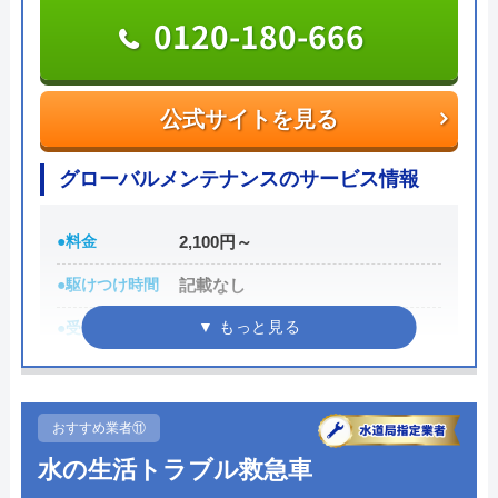
0120-180-666
年中無休、見積もり無料ですのでお困りの方は気軽
に相談してみてください。
公式サイトを見る
050-5369-5115
受付時間 年中無休 9時～20時
グローバルメンテナンスのサービス情報
公式サイトを見る
●料金
2,100円～
●駆けつけ時間
記載なし
アクアステーションの基本情報
●受付時間
24時間
運営会社
株式会社プログレス
●定休日
年中無休
代表者
小嶋豊
●累計実績
記載なし
おすすめ業者⑪
創業・設立
1999年
詳細は公式HPでご確認ください
水の生活トラブル救急車