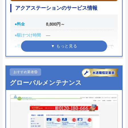
アクアステーションのサービス情報
たうん水道修理センターの基本情報
●料金
8,800円～
運営会社
たうん水道修理センター
●駆けつけ時間
―
代表者
高橋英樹
●受付時間
営業日は土日祝を含む年中無休で
所在地
〒223-0057
す。受付時間はお電話が9時から20
神奈川県横浜市港北区新羽町1325
時、メールは24時間受付けており
ます。
対応エリア
神奈川県、東京都、千葉県全域
おすすめ業者⑩
●定休日
年中無休
グローバルメンテナンス
たうん水道修理センターのクチコ
●累計実績
年間40,000件以上
ミ on
●保証・保険
―
2.9
（
40
件のクチコミ）
詳細は公式HPでご確認ください
※クチコミの内容について