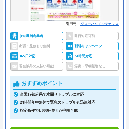
アクアステーションがおすすめの理由
ハスキーハイザー
神奈川県全域を対応エリアとしているアクアステー
11 か月前
ション、その特徴は何と言っても全て自社の職人ス
引用元：
グローバルメンテナンス
タッフが対応してくれるところです。
水道局指定業者
即日対応可能
最初の見積もりに作業開始から次々に上乗
年間40,000件以上の実績があり、その全てを自社ス
出張・見積もり無料
割引キャンペーン
せ、結果的に6万も上乗せ。TOTOに問い合
タッフが対応しているということは、それだけ経験
365日対応
24時間対応
わせると基本工事として業者側に施工義務あ
豊富でしっかりとしたスタッフがいるということで
る工事とのこと。不正に勝手に手間賃を上乗
現金以外の支払い可能
深夜・早朝割増なし
す。
せするので注意が必要。
おすすめポイント
トイレ、キッチン・台所、お風呂、洗面所まで、水
のことならなんでも信頼して依頼できるでしょう。
全国17都府県で水回りトラブルに対応
24時間年中無休で緊急のトラブルも迅速対応
また、料金としては平均的な値段ではありますが、
指定条件で1,000円割引が利用可能
Googleクチコミを見る
大手企業からの依頼を受けていることから悪質な業
者ではありません。