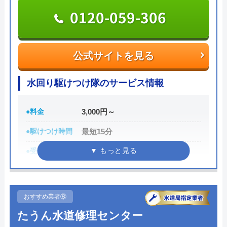
受付時間 24時間
0120-059-306
公式サイトを見る
公式サイトを見る
水道修理プロの基本情報
水回り駆けつけ隊のサービス情報
運営会社
株式会社大和コーポレーション
代表者
小林 竜士
●料金
3,000円～
所在地
〒343-0032
●駆けつけ時間
最短15分
埼玉県越谷市大字袋山1513番地1サミ
●受付時間
24時間
ーコート越谷307
●定休日
年中無休
対応エリア
千葉県、茨城県、東京都、神奈川県、
埼玉県
●累計実績
記載なし
おすすめ業者⑧
詳細は公式HPでご確認ください
たうん水道修理センター