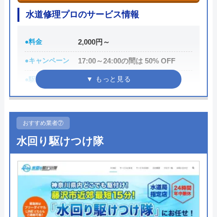
水道修理プロのサービス情報
●料金
2,000円～
●キャンペーン
17:00～24:00の間は 50% OFF
●駆けつけ時間
最短10分
●受付時間
24時間
●定休日
―
おすすめ業者⑦
●出張見積もり
出張見積もり無料
水回り駆けつけ隊
●支払い方法
現金、クレジットカード
●累計実績
約10万件以上
●保証・保険
―
詳細は公式HPでご確認ください