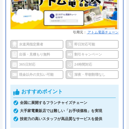
数
運営会社
株式会社生活救急車
●保証・保険
商品保証最長10年・施工保証最長5
代表者
楯広長
年
引用元：
アトム電器チェーン
所在地
〒460-0008
詳細は公式HPでご確認ください
名古屋市中区栄1丁目14-15
水道局指定業者
即日対応可能
ハウスラボホームがおすすめの理由
対応エリア
全国（一部地域を除く）
出張・見積もり無料
割引キャンペーン
ハウスラボホームは全国各地に拠点を構えている水
365日対応
24時間対応
道修理業者です。トイレ、キッチン、浴室などの水
現金以外の支払い可能
深夜・早朝割増なし
まわりトラブル全般に対応しており、作業料金が
6,600円からとお手頃価格で提供をしています。
おすすめポイント
全国に展開するフランチャイズチェーン
万が一、水まわりに問題が発生した場合は、最短20
大手家電量販店では難しい「お手頃価格」を実現
分でお客様の元にスタッフが駆けつけます。出張見
技術力の高いスタッフが高品質なサービスを提供
積もりキャンセルは0円、深夜早朝でも割増料金は
一切ありません。業務や知識の習得のために厳しい