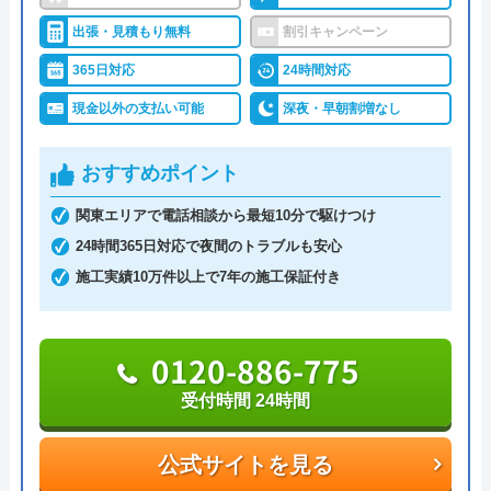
アトム電器チェーン下山手店にエアコンの購
作業を依頼できます。早朝・深夜の料金割増はな
出張・見積もり無料
割引キャンペーン
入と施工をお願いしたいと電話したところ、
く、見積もりや出張料も無料なので、急なトラブル
365日対応
24時間対応
一見客は取り扱いできないとのこと、ホーム
でも気兼ねなく相談可能です。また、見積もり時に
ページは完全に誇大広告です。
現金以外の支払い可能
深夜・早朝割増なし
「Webを見た」と申告すると、Web割で20%割引に
なります。
おすすめポイント
支払い方法にコンビニ後払いも選べるので、急な出
関東エリアで電話相談から最短10分で駆けつけ
費で手持ちがなくても修理が可能です。他にも、ク
24時間365日対応で夜間のトラブルも安心
レジットカード払いや楽天ペイも利用でき、都合の
Googleクチコミを見る
施工実績10万件以上で7年の施工保証付き
良い方法で支払えます。
0120-886-775
0120-742-190
受付時間 24時間
公式サイトを見る
公式サイトを見る