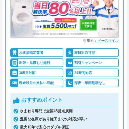
引用元：
イースマイル
水道局指定業者
即日対応可能
出張・見積もり無料
割引キャンペーン
365日対応
24時間対応
現金以外の支払い可能
深夜・早朝割増なし
おすすめポイント
水まわり専門で全国45拠点展開
豊富な在庫があり施工までの対応が早い
最大10年で安心のダブル保証