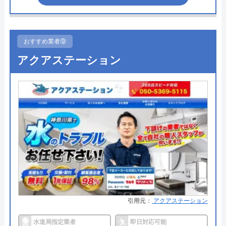
何とかしてほしい方向けだと思います。 詐
●受付時間
24時間
欺に遭ったような気分でしたので、★１もつ
●定休日
なし（年中無休）
けたくありません。
おすすめ業者⑨
●出張見積もり
出張見積もり無料
アクアステーション
Googleクチコミを見る
●支払い方法
現金、クレジットカード
●累計実績
年間10,000件以上の修理実績
●保証・保険
―
詳細は公式HPでご確認ください
たうん水道修理センターがおすすめの理由
たうん水道修理センターは、水漏れやつまりなどの
水回りトラブルの修理サービスを提供している業者
引用元：
アクアステーション
です。本社のある神奈川県横浜市を中心に、神奈川
水道局指定業者
即日対応可能
県、東京都、千葉県全域を対応エリアとして、地域