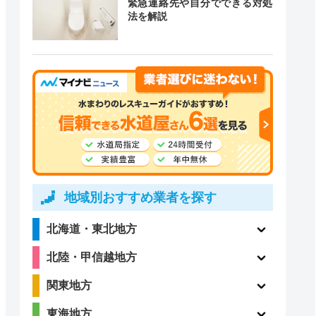
緊急連絡先や自分でできる対処
法を解説
道局指定
クチコミ
4.1
〇
（198件）
〇
ー
地域別おすすめ業者を探す
北海道・東北地方
〇
ー
北陸・甲信越地方
関東地方
東海地方