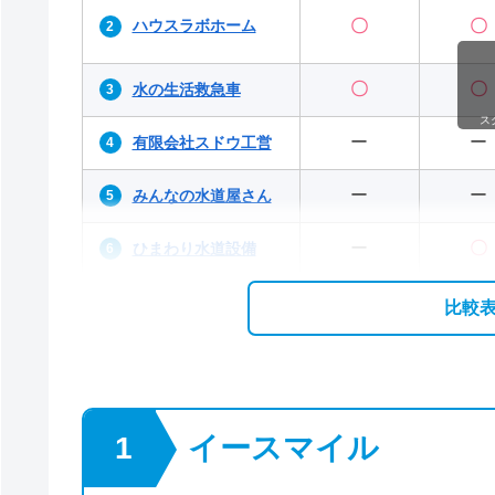
ハウスラボホーム
〇
〇
〇
〇
水の生活救急車
ス
ー
ー
有限会社スドウ工営
ー
ー
みんなの水道屋さん
ー
〇
ひまわり水道設備
比較
イースマイル