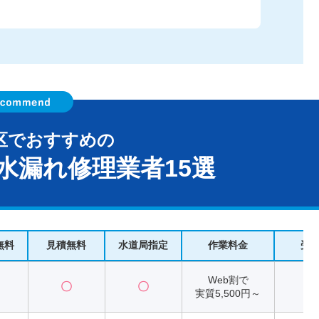
区でおすすめの
水漏れ修理業者15選
無料
見積無料
水道局指定
作業料金
受
Web割で
〇
〇
2
実質5,500円～