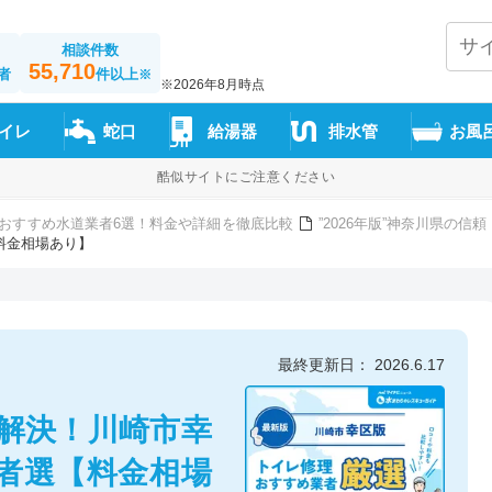
相談件数
55,710
者
件以上
※
※2026年8月時点
イレ
蛇口
給湯器
排水管
お風
酷似サイトにご注意ください
おすすめ水道業者6選！料金や詳細を徹底比較
”2026年版”神奈川県の
料金相場あり】
最終更新日： 2026.6.17
解決！川崎市幸
者選【料金相場