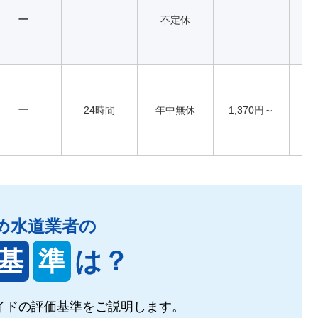
ー
―
不定休
―
ー
24時間
年中無休
1,370円～
め水道業者の
基
準
は？
イドの
評価基準をご説明します。