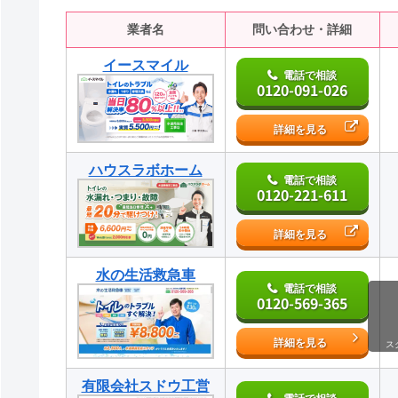
業者名
問い合わせ・詳細
イースマイル
電話で相談
0120-091-026
詳細を見る
ハウスラボホーム
電話で相談
0120-221-611
詳細を見る
水の生活救急車
電話で相談
0120-569-365
詳細を見る
ス
有限会社スドウ工営