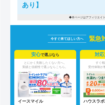
あり】
◆本ページはアフィリエイ
緊急
安心
対応
で選ぶなら
とにかく失敗したくない方へ。
すぐ相
実績と信頼性で選ぶならこちら。
受付体制が
イースマイル
ハウスラボ