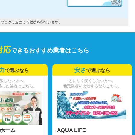
トプログラムによる収益を得ています。
対応
できるおすすめ業者はこちら
力
安さ
で選ぶなら
で選ぶなら
談したい方へ。
とにかく安くしたい方へ。
整った業者はこちら。
地元業者を比較するならこちら。
ホーム
AQUA LIFE