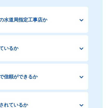
の
水道局指定工事店か
ているか
で
信頼ができるか
されているか