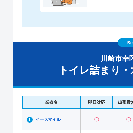
川崎市幸
トイレ詰まり・
業者名
即日対応
出張費
イースマイル
〇
〇