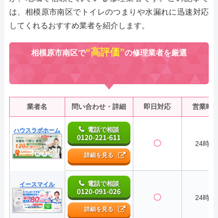
は、相模原市南区でトイレのつまりや水漏れに迅速対応
してくれるおすすめ業者を紹介します。
“高評価”
相模原市南区で
の修理業者を厳選
業者名
問い合わせ・詳細
即日対応
営業時
電話で相談
ハウスラボホーム
0120-221-611
〇
24時間
詳細を見る
電話で相談
イースマイル
0120-091-026
〇
24時間
詳細を見る