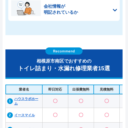
会社情報が
明記されているか
相模原市南区でおすすめの
トイレ詰まり・水漏れ修理業者15選
業者名
即日対応
出張費無料
見積無料
水
ハウスラボホー
〇
〇
〇
ム
〇
〇
〇
イースマイル