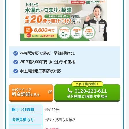
24時間対応で深夜・早朝割増なし
WEB割2,000円引きでお手頃価格
水道局指定工事店が対応
まずは電話相談！
公式サイトで
0120-221-611
料金詳細
を見る
受付時間 24時間 年中無休
駆けつけ時間
最短20分
出張見積もり
出張・見積もり無料