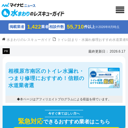
1,422
55,710
掲載業者
業者
相談件数
件以上
※2026年8月時点
水まわりのレスキューガイド
トイレ詰まり・水漏れ修理おすすめ水道業者
PR
最終更新日： 2026.6.17
相模原市南区のトイレ水漏れ・
つまり修理におすすめ！信頼の
水道業者選
◆本ページはアフィリエイトプログラムによる収益を得ています。
緊急対応
できるおすすめ業者はこちら