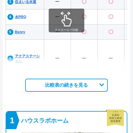
ー
〇
〇
住まいる水道
ー
〇
〇
水PRO
スクロールで比較
ー
〇
〇
Benry
アクアステーシ
ー
ー
ー
ョン
比較表の続きを見る
ハウスラボホーム