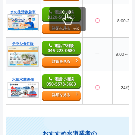
水の生活救急車
電話で相談
0120-569-365
〇
8:00-22:
詳細を見る
スクロールで比較
テラシタ住設
電話で相談
046-223-0680
ー
9:00～18:
詳細を見る
電話で相談
水郷水道設備
050-5578-3683
〇
24時間
詳細を見る
おすすめ水道業者の