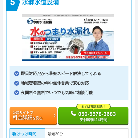
水郷水道設備
即日対応だから最短スピード解決してくれる
地域密着型の年中無休営業で安心対応
夜間料金無料でいつでも気軽に相談可能
まずは電話相談！
公式サイトで
050-5578-3683
料金詳細
を見る
受付時間 24時間
駆けつけ時間
最短30分