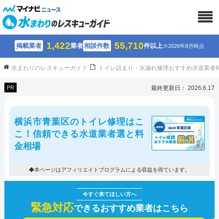
1,422
55,710
掲載業者
業者
相談件数
件以上
※2026年8月時点
水まわりのレスキューガイド
トイレ詰まり・水漏れ修理おすすめ水道業者
PR
最終更新日： 2026.6.17
横浜市青葉区のトイレ修理はこ
こ！信頼できる水道業者選と料
金相場
◆本ページはアフィリエイトプログラムによる収益を得ています。
緊急対応
できるおすすめ業者はこちら