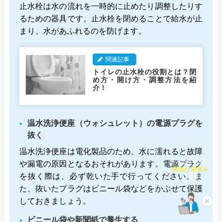
止水栓は水の流れを一時的に止めたり調整したりす
るための器具です。止水栓を閉めることで給水が止
まり、水があふれるのを防げます。
関連記事
トイレの止水栓の役割とは？閉
め方・開け方・調整方法を紹
介！
温水洗浄便座（ウォシュレット）の電源プラグを
抜く
温水洗浄便座は電化製品のため、水に濡れると故障
や漏電の原因となるおそれがあります。電源プラグ
チャット診断で
最適な業者を
を抜く際は、必ず乾いた手で行ってください。ま
ご提案
た、抜いたプラグはビニール袋などをかぶせて保護
しておきましょう。
×
ビニール袋や新聞紙で養生する