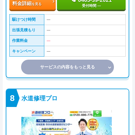
0465-39-2021
料金詳細
を見る
受付時間 ―
駆けつけ時間
―
出張見積もり
―
作業料金
―
キャンペーン
―
サービスの内容をもっと見る
水道修理プロ