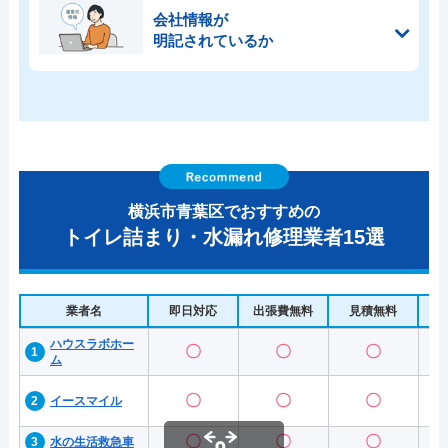
会社情報が
明記されているか
横浜市青葉区でおすすめの
トイレ詰まり・水漏れ修理業者15選
業者名
即日対応
出張費無料
見積無料
水
ハウスラボホー
〇
〇
〇
ム
〇
〇
〇
イースマイル
〇
〇
〇
水の生活救急車