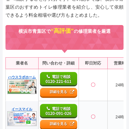
葉区のおすすめトイレ修理業者を紹介し、安心して依頼
できるよう料金相場や選び方もまとめました。
“高評価”
横浜市青葉区で
の修理業者を厳選
業者名
問い合わせ・詳細
即日対応
営業時
電話で相談
ハウスラボホーム
0120-221-611
〇
24時間
詳細を見る
電話で相談
イースマイル
0120-091-026
〇
24時間
詳細を見る