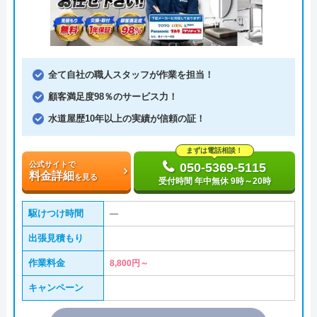
全て自社の職人スタッフが作業を担当！
顧客満足度98％のサービス力！
水道屋歴10年以上の実績が信頼の証！
まずは電話相談！
公式サイトで
050-5369-5115
料金詳細
を見る
受付時間 年中無休 9時～20時
駆けつけ時間
―
出張見積もり
作業料金
8,800円～
キャンペーン