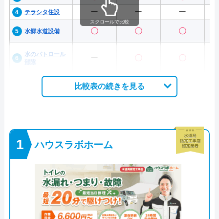
ー
ー
ー
テラシタ住設
スクロールで比較
〇
〇
〇
水郷水道設備
水のパトロール
ー
〇
〇
部隊
比較表の続きを見る
ハウスラボホーム