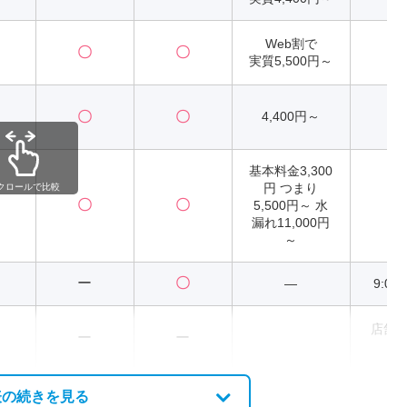
Web割で
〇
〇
2
実質5,500円～
〇
〇
4,400円～
2
基本料金3,300
円 つまり
クロールで比較
〇
〇
5,500円～ 水
2
漏れ11,000円
～
ー
〇
―
9:00
店舗
ー
ー
異
表の続きを見る