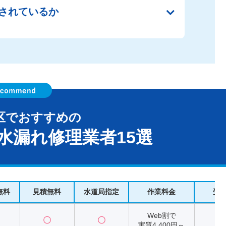
されているか
区でおすすめの
水漏れ修理業者15選
無料
見積無料
水道局指定
作業料金
受
Web割で
〇
〇
2
実質4,400円～