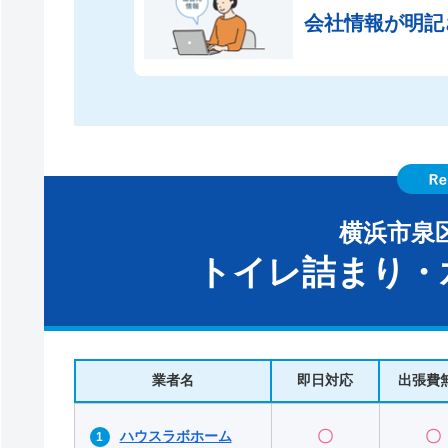
会社情報が
明記
横浜市泉
トイレ詰まり・
業者名
即日対応
出張費
ハウスラボホーム
〇
〇