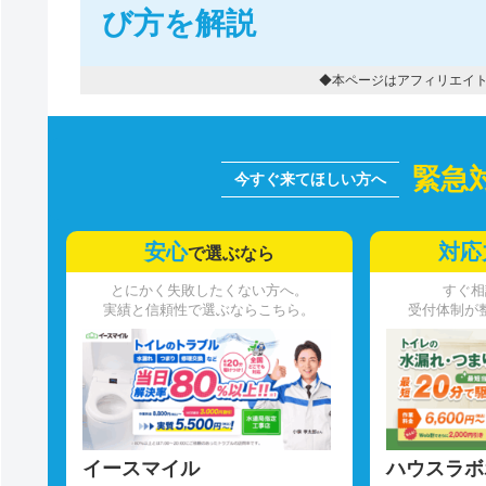
び方を解説
◆本ページはアフィリエイ
緊急
安心
対応
で選ぶなら
とにかく失敗したくない方へ。
すぐ相
実績と信頼性で選ぶならこちら。
受付体制が
イースマイル
ハウスラボ