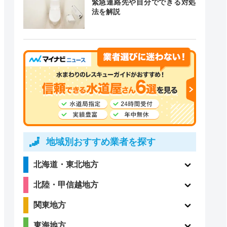
緊急連絡先や自分でできる対処
法を解説
道局指定
クチコミ
〇
ー
4.1
〇
（198件）
地域別おすすめ業者を探す
北海道・東北地方
3.6
〇
北陸・甲信越地方
（73件）
関東地方
東海地方