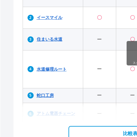
イースマイル
〇
〇
住まいる水道
ー
〇
ス
ー
〇
水道修理ルート
ー
ー
蛇口工房
アトム電器チェーン
ー
ー
比較