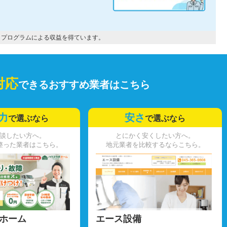
トプログラムによる収益を得ています。
対応
できるおすすめ業者はこちら
力
安さ
で選ぶなら
で選ぶなら
談したい方へ。
とにかく安くしたい方へ。
整った業者はこちら。
地元業者を比較するならこちら。
ホーム
エース設備