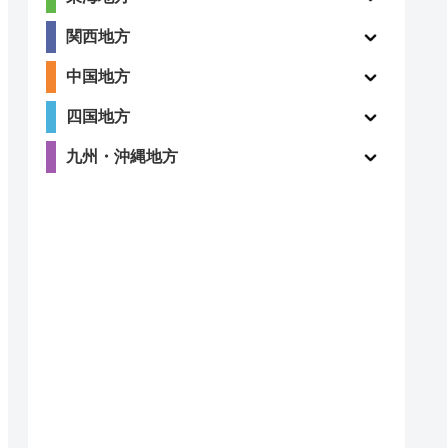
4.8
〇
関西地方
（410件）
中国地方
四国地方
九州・沖縄地方
〇
ー