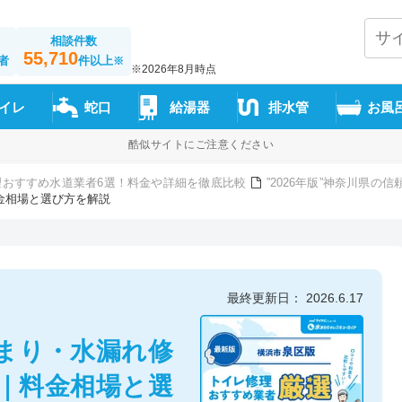
相談件数
55,710
者
件以上
※
※2026年8月時点
イレ
蛇口
給湯器
排水管
お風
酷似サイトにご注意ください
理おすすめ水道業者6選！料金や詳細を徹底比較
”2026年版”神奈川県
金相場と選び方を解説
最終更新日： 2026.6.17
まり・水漏れ修
｜料金相場と選