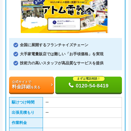
全国に展開するフランチャイズチェーン
大手家電量販店では難しい「お手頃価格」を実現
技術力の高いスタッフが高品質なサービスを提供
まずは電話相談！
公式サイトで
0120-54-8419
料金詳細
を見る
駆けつけ時間
ー
出張見積もり
ー
作業料金