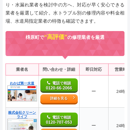
り・水漏れ業者を検討中の方へ、対応が早く安心できる
業者を厳選して紹介。水トラブル別の修理内容や料金相
場、水道局指定業者の特徴も確認できます。
“高評価”
梼原町で
の修理業者を厳選
業者名
問い合わせ・詳細
即日対応
営業時
電話で相談
わかば第一水道
0120-66-2066
ー
24時間
詳細を見る
株式会社クリーン
ライフ
電話で相談
0120-707-053
ー
24時間