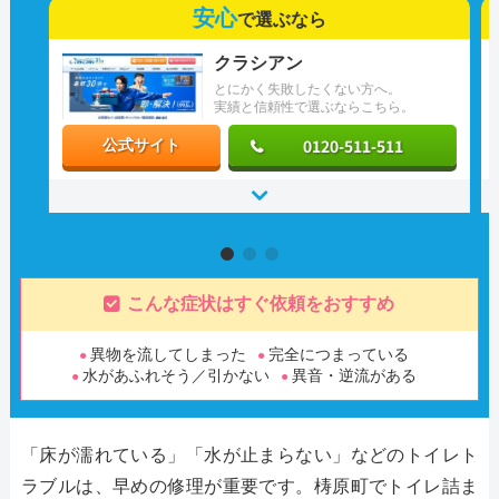
安心
で選ぶなら
クラシアン
とにかく失敗したくない方へ。
実績と信頼性で選ぶならこちら。
0120-511-511
公式サイト
こんな症状はすぐ依頼をおすすめ
異物を流してしまった
完全につまっている
水があふれそう／引かない
異音・逆流がある
「床が濡れている」「水が止まらない」などのトイレト
ラブルは、早めの修理が重要です。梼原町でトイレ詰ま