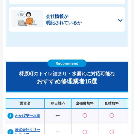
会社情報が
明記されているか
梼原町のトイレ詰まり・水漏れに対応可能な
おすすめ修理業者15選
業者名
即日対応
出張費無料
見積無料
水
ー
〇
〇
わかば第一水道
株式会社クリー
ー
〇
〇