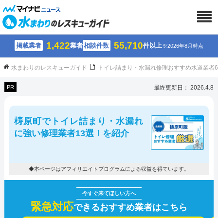
1,422
55,710
掲載業者
業者
相談件数
件以上
※2026年8月時点
水まわりのレスキューガイド
トイレ詰まり・水漏れ修理おすすめ水道業者
PR
最終更新日： 2026.4.8
梼原町でトイレ詰まり・水漏れ
に強い修理業者13選！を紹介
◆本ページはアフィリエイトプログラムによる収益を得ています。
緊急対応
できるおすすめ業者はこちら