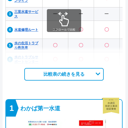
ンライフ
三里水道サービ
ー
ー
ー
ス
ー
〇
〇
水道修理ルート
スクロールで比較
水の生活トラブ
〇
〇
〇
ル救急車
水のトラブルサ
〇
〇
〇
ポートセンター
比較表の続きを見る
わかば第一水道