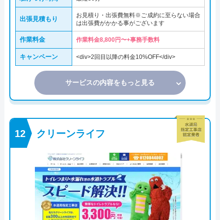
お見積り・出張費無料※ご成約に至らない場合
出張見積もり
は出張費がかかる事がございます
作業料金
作業料金8,800円〜+事務手数料
キャンペーン
<div>2回目以降の料金10%OFF</div>
サービスの内容をもっと見る
クリーンライフ