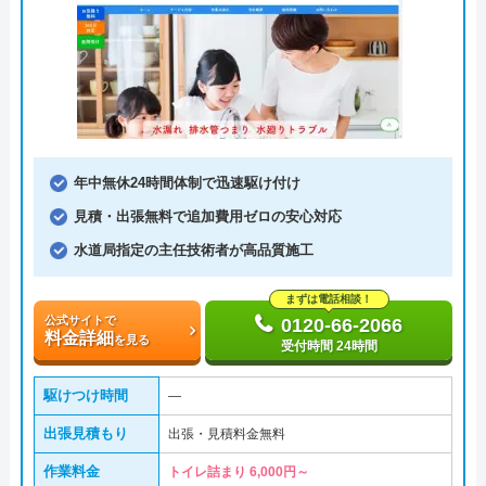
年中無休24時間体制で迅速駆け付け
見積・出張無料で追加費用ゼロの安心対応
水道局指定の主任技術者が高品質施工
まずは電話相談！
公式サイトで
0120-66-2066
料金詳細
を見る
受付時間 24時間
駆けつけ時間
―
出張見積もり
出張・見積料金無料
作業料金
トイレ詰まり 6,000円～