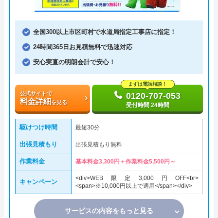
全国300以上市区町村で水道局指定工事店に指定！
24時間365日お見積無料で迅速対応
安心実直の明朗会計で安心！
まずは電話相談！
公式サイトで
0120-707-053
料金詳細
を見る
受付時間 24時間
駆けつけ時間
最短30分
出張見積もり
出張見積もり無料
作業料金
基本料金3,300円＋作業料金5,500円～
<div>WEB限定3,000円OFF<br>
キャンペーン
<span>※10,000円以上で適用</span></div>
サービスの内容をもっと見る