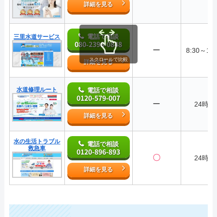
詳細を見る
電話で相談
三里水道サービス
080‐2398‐0848
ー
8:30～17:
スクロールで比較
詳細を見る
水道修理ルート
電話で相談
0120-579-007
ー
24時間
詳細を見る
水の生活トラブル
電話で相談
救急車
0120-896-893
〇
24時間
詳細を見る