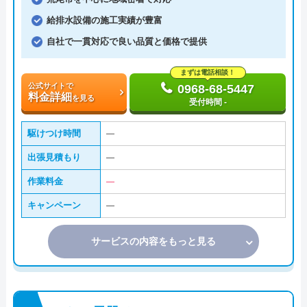
給排水設備の施工実績が豊富
自社で一貫対応で良い品質と価格で提供
まずは電話相談！
公式サイトで
0968-68-5447
料金詳細
を見る
受付時間 -
駆けつけ時間
―
出張見積もり
―
作業料金
―
キャンペーン
―
サービスの内容をもっと見る