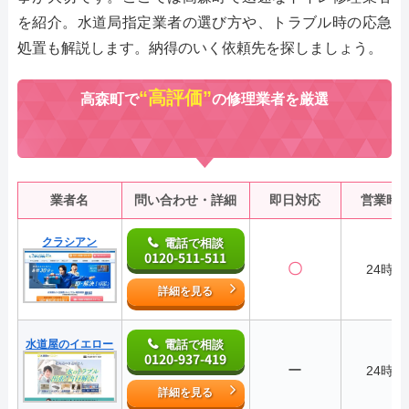
を紹介。水道局指定業者の選び方や、トラブル時の応急
処置も解説します。納得のいく依頼先を探しましょう。
“高評価”
高森町で
の修理業者を厳選
業者名
問い合わせ・詳細
即日対応
営業時
クラシアン
電話で相談
0120-511-511
〇
24時間
詳細を見る
水道屋のイエロー
電話で相談
0120-937-419
ー
24時間
詳細を見る