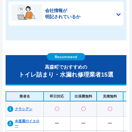
会社情報が
明記されているか
高森町でおすすめの
トイレ詰まり・水漏れ修理業者15選
業者名
即日対応
出張費無料
見積無料
水
〇
〇
〇
クラシアン
水道屋のイエロ
ー
ー
ー
ー