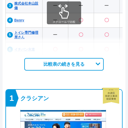
株式会社本山設
ー
ー
ー
備
ー
〇
〇
Benry
スクロールで比較
トイレ専門修理
ー
〇
〇
屋さん
〇
〇
〇
イチバン水道
比較表の続きを見る
クラシアン