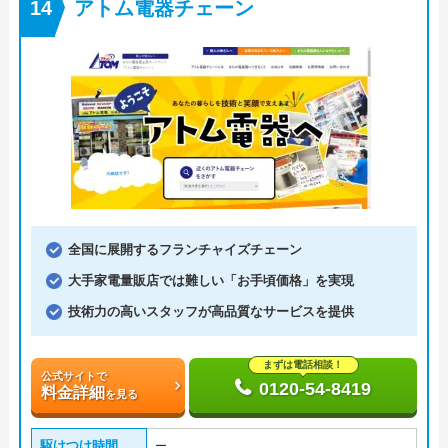
アトム電器チェーン
全国に展開するフランチャイズチェーン
大手家電量販店では難しい「お手頃価格」を実現
技術力の高いスタッフが高品質なサービスを提供
まずは電話相談！
公式サイトで
0120-54-8419
料金詳細
を見る
駆けつけ時間
ー