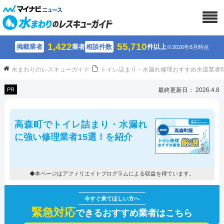
1,422
55,710
掲載業者
業者
相談件数
件以上
※2026年8月時点
水まわりのレスキューガイド
トイレ詰まり・水漏れ修理おすすめ水道業者
PR
最終更新日： 2026.4.8
高森町でトイレ詰まり・水漏れ
に強い修理業者15選！を紹介
◆本ページはアフィリエイトプログラムによる収益を得ています。
緊急対応
できるおすすめ業者はこちら