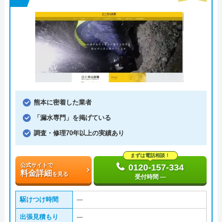
熊本に密着した業者
「漏水専門」を掲げている
調査・修理70年以上の実績あり
まずは電話相談！
公式サイトで
0120-157-334
料金詳細
を見る
受付時間 ―
駆けつけ時間
―
出張見積もり
―