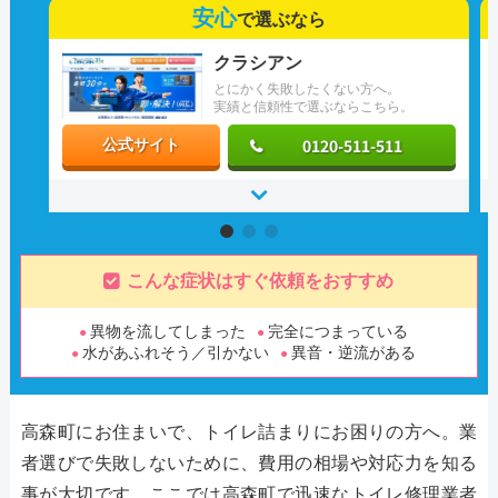
安心
で選ぶなら
クラシアン
とにかく失敗したくない方へ。
実績と信頼性で選ぶならこちら。
0120-511-511
公式サイト
こんな症状はすぐ依頼をおすすめ
異物を流してしまった
完全につまっている
水があふれそう／引かない
異音・逆流がある
高森町にお住まいで、トイレ詰まりにお困りの方へ。業
者選びで失敗しないために、費用の相場や対応力を知る
事が大切です。ここでは高森町で迅速なトイレ修理業者