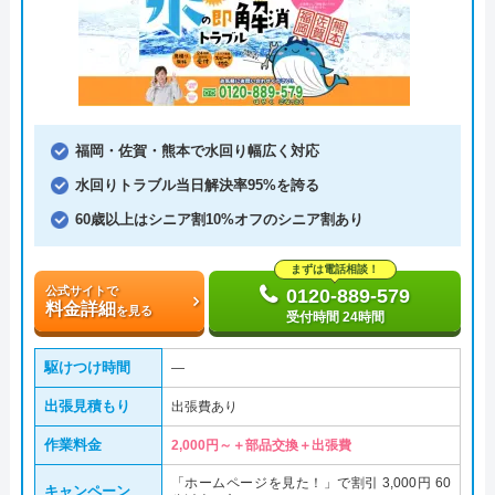
福岡・佐賀・熊本で水回り幅広く対応
水回りトラブル当日解決率95%を誇る
60歳以上はシニア割10%オフのシニア割あり
まずは電話相談！
公式サイトで
0120-889-579
料金詳細
を見る
受付時間 24時間
駆けつけ時間
―
出張見積もり
出張費あり
作業料金
2,000円～＋部品交換＋出張費
「ホームページを見た！」で割引 3,000円 60
キャンペーン