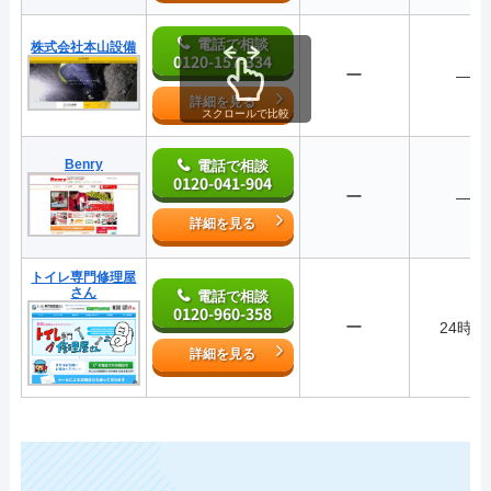
電話で相談
株式会社本山設備
0120-157-334
ー
―
詳細を見る
スクロールで比較
Benry
電話で相談
0120-041-904
ー
―
詳細を見る
トイレ専門修理屋
さん
電話で相談
0120-960-358
ー
24時間
詳細を見る