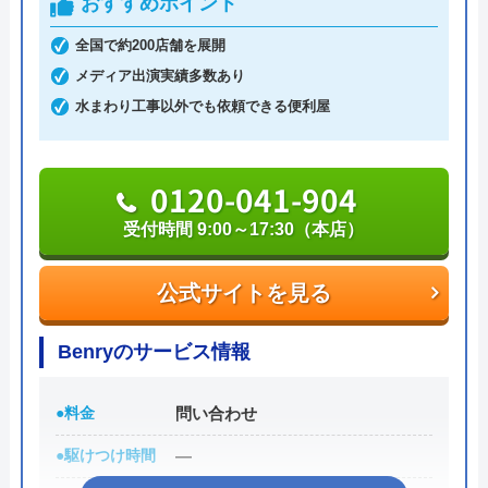
おすすめポイント
支払い方法にコンビニ後払いも選べるので、急な出
費で手持ちがなくても修理が可能です。他にも、ク
全国で約200店舗を展開
レジットカード払いや楽天ペイも利用でき、都合の
メディア出演実績多数あり
良い方法で支払えます。
水まわり工事以外でも依頼できる便利屋
0120-742-190
0120-041-904
受付時間 9:00～17:30（本店）
公式サイトを見る
公式サイトを見る
Benryのサービス情報
●料金
問い合わせ
●駆けつけ時間
―