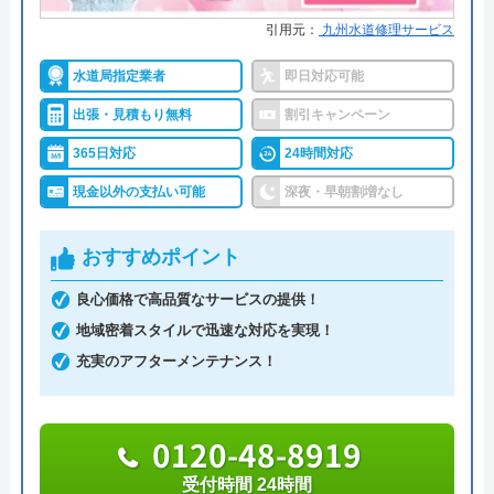
引用元：
九州水道修理サービス
株式会社クリーンライフがおすすめの理由
うまい棒エビマヨ
水道局指定業者
即日対応可能
クリーンライフは年中無休で、最短30分駆けつけ、
2 か月前
休日・深夜も出張費無料などのサービスを売りにし
出張・見積もり無料
割引キャンペーン
ています。
365日対応
24時間対応
スムーズに対応して頂けて助かりました。ト
現金以外の支払い可能
深夜・早朝割増なし
指定給水装置工事事業者（水道局指定工事店）で下
イレの交換部分もその都度言って下さって助
請けに依頼することなく自社でしっかりと教育や研
かりました。
おすすめポイント
修を受けた有資格者のスタッフが対応してくれるの
で安心です。
良心価格で高品質なサービスの提供！
地域密着スタイルで迅速な対応を実現！
また、見積もり時や施工後などにトラブルが起こっ
充実のアフターメンテナンス！
た場合には、スタッフから渡されている名刺の裏に
書かれている番号に電話すれば、各エリアの担当が
0120-48-8919
Googleクチコミを見る
対応してくれます。見積もり無料で、キャンセル料
受付時間 24時間
も不要です。施工前に必ず修理内容と費用を提示