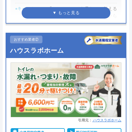
●キャンペーン
「ホームページを見た」と伝える
だけで、WEB割で作業料金から
3,000円割引！
●駆けつけ時間
最短20分
おすすめ業者②
●受付時間
24時間
ハウスラボホーム
●定休日
年中無休
●出張見積もり
出張・見積もり無料
●支払い方法
現金、銀行振込、モバイル、後払
い決済、クレジットカード
●累計実績
年間25万件、累計500万件の修理交
換実績
●保証・保険
工事保証12年・商品保証10年(最
引用元：
ハウスラボホーム
大)