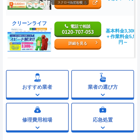
詳細を見る
スクロールで比較
クリーンライフ
電話で相談
0120-707-053
基本料金3,300
＋作業料金5,50
円～
詳細を見る
おすすめ業者
業者の選び方
修理費用相場
応急処置