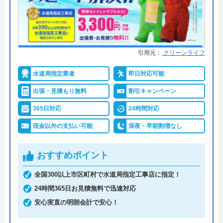
運営会社
株式会社イースマイル
数
代表者
島村禮孝
●保証・保険
商品保証最長10年・施工保証最長5
年
創業・設立
1992年6月1日創立
引用元：
クリーンライフ
詳細は公式HPでご確認ください
所在地
〒542-0066
水道局指定業者
即日対応可能
大阪府大阪市中央区瓦屋町3丁目7-3 イ
ハウスラボホームがおすすめの理由
ースマイルビル
出張・見積もり無料
割引キャンペーン
ハウスラボホームは全国各地に拠点を構えている水
365日対応
24時間対応
対応エリア
39都道府県
道修理業者です。トイレ、キッチン、浴室などの水
現金以外の支払い可能
深夜・早朝割増なし
対応エリア詳
玉名市のトイレ詰まり・水漏れ修理は
まわりトラブル全般に対応しており、作業料金が
細
町の水道屋イースマイル｜水道局指定
6,600円からとお手頃価格で提供をしています。
おすすめポイント
店
全国300以上市区町村で水道局指定工事店に指定！
万が一、水まわりに問題が発生した場合は、最短20
24時間365日お見積無料で迅速対応
イースマイルのクチコミ on
分でお客様の元にスタッフが駆けつけます。出張見
安心実直の明朗会計で安心！
積もりキャンセルは0円、深夜早朝でも割増料金は
4.1
（
198
件のクチコミ）
一切ありません。業務や知識の習得のために厳しい