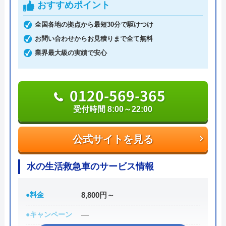
指定給水装置工事事業者（水道局指定工事店）で下
おすすめポイント
請けに依頼することなく自社でしっかりと教育や研
全国各地の拠点から最短30分で駆けつけ
修を受けた有資格者のスタッフが対応してくれるの
お問い合わせからお見積りまで全て無料
で安心です。
業界最大級の実績で安心
また、見積もり時や施工後などにトラブルが起こっ
た場合には、スタッフから渡されている名刺の裏に
0120-569-365
書かれている番号に電話すれば、各エリアの担当が
受付時間 8:00～22:00
対応してくれます。見積もり無料で、キャンセル料
も不要です。施工前に必ず修理内容と費用を提示
公式サイトを見る
し、施主が納得した上で修理を行います。
水の生活救急車のサービス情報
0120-707-053
受付時間 24時間
●料金
8,800円～
●キャンペーン
―
公式サイトを見る