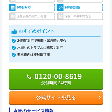
深夜や早朝にも対応していますが、追加料金が発生
365日対応
24時間対応
する可能性があります。また、支払い方法は基本的
現金以外の支払い可能
深夜・早朝割増なし
に現金払いであるため、依頼する際は手元に現金を
用意しておく必要があります。
おすすめポイント
全国で幅広い依頼に対応しており、実績も豊富な業
24時間対応で夜間・緊急時も安心
者です。
水回りのトラブルに幅広く対応
熊本市内は即対応可能
0120-041-904
受付時間 9:00～17:30（本店）
0120-00-8619
公式サイトを見る
受付時間 24時間
Benryの基本情報
公式サイトを見る
運営会社
株式会社ベンリーコーポレーション
水匠のサービス情報