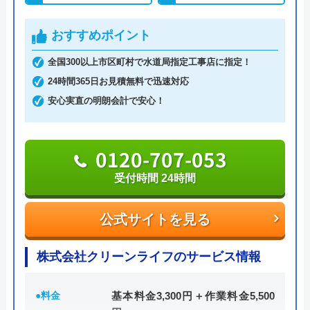
います。
おすすめポイント
相談の受付は24時間体制かつ365日対応しており、
全国300以上市区町村で水道局指定工事店に指定！
相談から出張・見積もりまでの費用は発生しませ
24時間365日お見積無料で迅速対応
ん。
安心実直の明朗会計で安心！
さらに最短15分での駆けつけで非常にスピーディな
対応を強みとしており、安心かつ心強い業者でもあ
ります。
0120-707-053
受付時間 24時間
創業21年の中で累計100万件以上もの相談実績を持
っており、豊富な経験に基づく高い技術力で高品質
公式サイトを見る
なサービスを提供してくれます。
株式会社クリーンライフのサービス情報
0120-579-007
受付時間 24時間
●料金
基本料金3,300円＋作業料金5,500