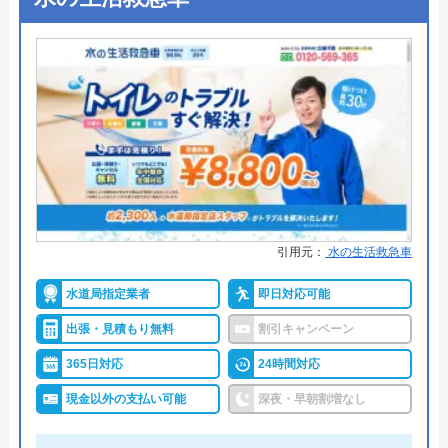
公式サイトを見る
●出張見積もり
出張見積もり無料
ハウスラボホームの基本情報
●支払い方法
現金、銀行振込、クレジットカー
ド、コンビニ後払い、QR決済
運営会社
株式会社ハウスラボ
●累計実績
施工実績30万件を達成
代表者
勝島崇裕
●保証・保険
修理に応じて1～3年の無料点検、
創業・設立
2024年11月設立
無料保証を用意
所在地
〒113-0033
詳細は公式HPでご確認ください
引用元：
水の生活救急車
東京都文京区本郷5-1-11
水道局指定業者
即日対応可能
クリーンライフがおすすめの理由
対応エリア
全国33拠点
出張・見積もり無料
割引キャンペーン
クリーンライフは年中無休で、最短30分駆けつけ、
対応エリア詳
玉名市のトイレ水漏れ・つまり修理に
休日・深夜も出張費無料などのサービスを売りにし
365日対応
24時間対応
細
駆けつけ対応｜水道局指定業者ハウス
ラボホーム
ています。
現金以外の支払い可能
深夜・早朝割増なし