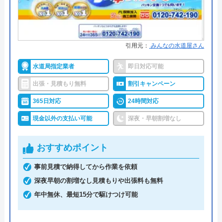
●保証・保険
―
代表者
楯広長
詳細は公式HPでご確認ください
所在地
〒460-0008
引用元：
みんなの水道屋さん
イチバン水道がおすすめの理由
名古屋市中区栄1丁目14-15
水道局指定業者
即日対応可能
"イチバン水道は主に福岡県、佐賀県、熊本県にてサ
対応エリア
全国（一部地域を除く）
出張・見積もり無料
割引キャンペーン
ービスを展開している水道業者です。
水回りトラブルの当日解決率は95%を誇っており、
365日対応
24時間対応
「いち早く修理してほしい」「当日中に解決した
現金以外の支払い可能
深夜・早朝割増なし
い」という方にお勧めの業者になります。
また、シニア割も用意されており60歳以上の方は
おすすめポイント
10%OFFになるので少しでも安く済ませたい場合は
事前見積で納得してから作業を依頼
お電話にて相談してみましょう。"
深夜早朝の割増なし見積もりや出張料も無料
0120-889-579
年中無休、最短15分で駆けつけ可能
受付時間 24時間