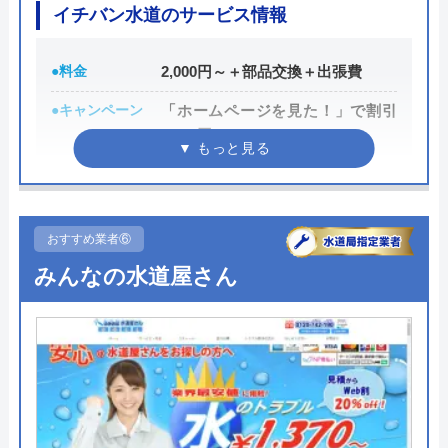
イチバン水道のサービス情報
また、取扱いメーカーに関しても幅広いため、水ま
わりトラブルで困った際には頼りになる業者でしょ
●料金
2,000円～＋部品交換＋出張費
う。
●キャンペーン
「ホームページを見た！」で割引
3,000円
もちろん見積もりは無料ですし、出張・キャンセル
60歳以上の方 10% OFF
についても無料ですので、まずはサイトを覗いてみ
てはいかがでしょうか？
●駆けつけ時間
―
●受付時間
24時間
おすすめ業者⑥
0120-569-365
みんなの水道屋さん
●定休日
―
受付時間 8:00～22:00
●出張見積もり
出張費あり
公式サイトを見る
●支払い方法
現金、クレジットカード、QRコー
ド決済
水の生活救急車の基本情報
●累計実績
―
運営会社
株式会社生活救急車