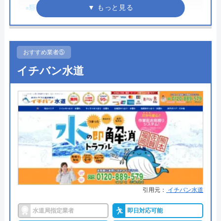
●駆けつけ時間
最短30分
クリーンライフの基本情報
●受付時間
8:00-22:00
運営会社
株式会社クリーンライフ
●定休日
年中無休
おすすめ業者⑤
代表者
元村祐次
●出張見積もり
出張見積もり無料
イチバン水道
所在地
●支払い方法
〒564-0052
現金、クレジットカード
大阪府吹田市広芝町6-10
●累計実績
施工対応数240万件以上
対応エリア
全国
●保証・保険
―
詳細は公式HPでご確認ください
クリーンライフのクチコミ on
水の生活救急車がおすすめの理由
4.8
（
410
件のクチコミ）
※クチコミの内容について
引用元：
イチバン水道
拠点数2270店舗と日本全国に拠点を構え、年中無休
で対応をしています。日中はコールセンターにて問
水道局指定業者
即日対応可能
い合わせ受付をしてくれるので、すぐに相談ができ