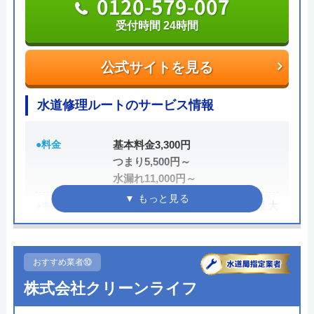
0120-00-8619
0120-579-007
受付時間 24時間
受付時間 24時間
公式サイトを見る
公式サイトを見る
水匠の基本情報
水道修理ルートのサービス情報
運営会社
水匠
●料金
基本料金3,300円
つまり5,500円～
代表者
野上 信寛
水漏れ11,000円～
創業・設立
2010年8月1日（設立）
●キャンペーン
HP限定割、作業料金から最大
3,000円割引
所在地
〒861-8006
熊本県熊本市北区龍田町弓削752-29
●駆けつけ時間
最短15分
おすすめ業者⑩
対応エリア
熊本市内全域（即対応）
●受付時間
24時間
株式会社クリーンライフ
熊本市以外の熊本県内（対応可能）
●定休日
年中無休