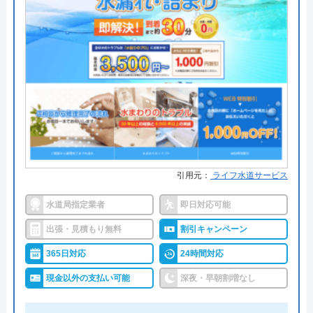
●支払い方法
現金、クレジットカード
株式会社クリーンライフのクチコ
●累計実績
―
ミ on
●保証・保険
―
4.8
（
410
件のクチコミ）
詳細は公式HPでご確認ください
※クチコミの内容について
九州水道修理サービスがおすすめの理由
うまい棒エビマヨ
「九州水道修理サービス」は、北九州市に本社があ
2 か月前
引用元：
ライフ水道サービス
り、福岡市など九州各地に拠点がある水道業者で
す。専門的な技術を習得したスタッフが多数在籍し
水道局指定業者
即日対応可能
ており、福岡市水道局や北九州市上下水道局などの
出張・見積もり無料
割引キャンペーン
スムーズに対応して頂けて助かりました。ト
指定工事店です。
イレの交換部分もその都度言って下さって助
365日対応
24時間対応
かりました。
現金以外の支払い可能
深夜・早朝割増なし
24時間・365日年中無休で修理依頼を受け付けてお
り、最短30分で駆けつけます。エリア内をサービス