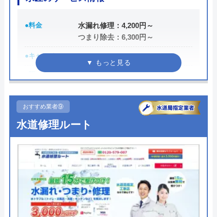
創業・設立
1990年5月
●料金
水漏れ修理：4,200円～
所在地
〒452-0001
つまり除去：6,300円～
愛知県清須市西枇杷島町古城2丁目10-
●キャンペーン
―
1
●駆けつけ時間
―
対応エリア
全国
●受付時間
24時間
おすすめ業者⑨
Benryのクチコミ on
●定休日
なし（年中無休）
水道修理ルート
2.3
（
15
件のクチコミ）
●出張見積もり
―
※クチコミの内容について
●支払い方法
―
●累計実績
―
per
●保証・保険
―
2 年前
詳細は公式HPでご確認ください