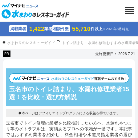
1,422
55,710
掲載業者
業者
相談件数
件以上
※2026年8月時点
水まわりのレスキューガイド
トイレ詰まり・水漏れ修理おすすめ水道業者
PR
最終更新日： 2026.7.21
玉名市のトイレ詰まり、水漏れ修理業者15
選！を比較・選び方解説
◆本ページはアフィリエイトプログラムによる収益を得ています。
玉名市でトイレ修理の業者を比較検討したい方へ。水漏れやつま
り等の水トラブルは、実績あるプロへの依頼が一番です。本記事
ではおすすめ業者を紹介し、料金相場や水道局指定業者の選び