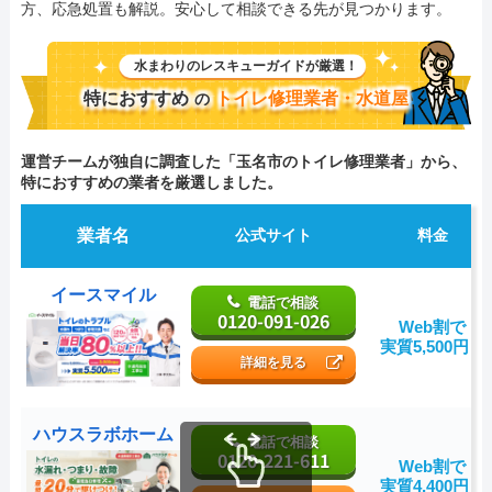
方、応急処置も解説。安心して相談できる先が見つかります。
水まわりのレスキューガイドが厳選！
特におすすめ
トイレ修理業者・水道屋
の
運営チームが独自に調査した「玉名市のトイレ修理業者」から、
特におすすめの業者を厳選しました。
業者名
公式サイト
料金
イースマイル
電話で相談
0120-091-026
Web割で
実質5,500円～
詳細を見る
ハウスラボホーム
電話で相談
0120-221-611
Web割で
実質4,400円～