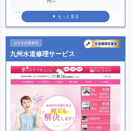
円～
公式サイトを見る
●キャンペーン
WEB限定3,000円OFF
※10,000円以上で適用
水道修理ルートの基本情報
●駆けつけ時間
最短30分
運営会社
株式会社クリーンライフ
●受付時間
24時間
おすすめ業者⑪
代表者
元村祐次
九州水道修理サービス
●定休日
年中無休
所在地
〒564-0052
●出張見積もり
出張見積もり無料
大阪府吹田市広芝町6-10
●支払い方法
現金、銀行振込、クレジットカー
ド、コンビニ後払い、QR決済
対応エリア
全国
●累計実績
施工実績30万件を達成
水道修理ルートのクチコミ on
●保証・保険
修理に応じて1～3年の無料点検、
無料保証を用意
4.8
（
410
件のクチコミ）
※クチコミの内容について
詳細は公式HPでご確認ください