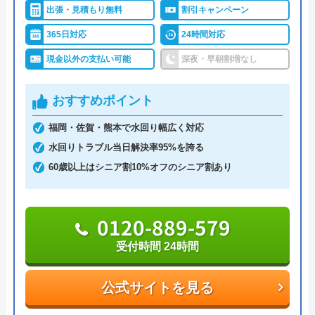
うまい棒エビマヨ
出張・見積もり無料
割引キャンペーン
水トラブルの不安もすぐに解消できます。
2 か月前
365日対応
24時間対応
調整作業のみであれば8,800円～と明朗会計。問い合
現金以外の支払い可能
深夜・早朝割増なし
わせから見積もりまですべて無料でできるので、ま
スムーズに対応して頂けて助かりました。ト
ずは電話相談をしてみることをおすすめします。
おすすめポイント
イレの交換部分もその都度言って下さって助
かりました。
福岡・佐賀・熊本で水回り幅広く対応
日本全国の水トラブルに対応している水の生活救急
水回りトラブル当日解決率95%を誇る
車はトイレのみならず洗面所やキッチン、お風呂な
60歳以上はシニア割10%オフのシニア割あり
どにも対応してくれる水まわりトラブル解決のスペ
シャリストです。
0120-889-579
おすすめポイントとしてはこれまでの施工対応実績
受付時間 24時間
Googleクチコミを見る
は240万件以上と豊富な実績数があり、また最短5分
で業者を手配してくれて最短30分でスピード駆け付
公式サイトを見る
けしてくれるところです。