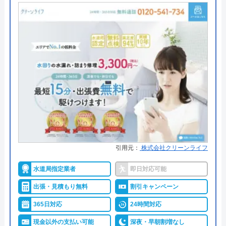
●出張見積もり
出張見積もり無料
●支払い方法
現金、PayPay、クレジットカー
ド、NP後払い
●累計実績
累計対応件数100万件以上
●保証・保険
1〜3年の無料点検・無料保証制度
PL保険加入業者
詳細は公式HPでご確認ください
水道修理ルートがおすすめの理由
引用元：
株式会社クリーンライフ
株式会社クリーンライフが運営する水まわり修理サ
水道局指定業者
即日対応可能
ービス「水道修理ルート」は、水道局指定工事店の
出張・見積もり無料
割引キャンペーン
認定を受けている大手水道業者です。
365日対応
24時間対応
関東・中部・近畿・中国と全国規模で対応エリアを
展開しており、各エリアの水道局から認定を受けて
現金以外の支払い可能
深夜・早朝割増なし