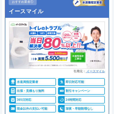
おすすめ業者①
イースマイル
引用元：
イースマイル
水道局指定業者
即日対応可能
出張・見積もり無料
割引キャンペーン
365日対応
24時間対応
現金以外の支払い可能
深夜・早朝割増なし