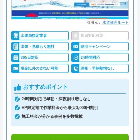
水匠がおすすめの理由
まともじゃない会社。取引したら絶対に後悔
します。
引用元：
水道修理ルート
熊本市の水匠（すいしょう）は、熊本県内の水回り
のトラブルに年中無休で24時間対応しています。水
水道局指定業者
即日対応可能
のトラブルは突然発生することがありますが、水匠
出張・見積もり無料
割引キャンペーン
は夜間や緊急時も駆けつけてくれるので安心です。
365日対応
24時間対応
トイレのつまりは簡単なつまりから便器を取り外さ
現金以外の支払い可能
深夜・早朝割増なし
ないと除去できないつまりまで対応していて、料金
は6,300円～です。水漏れ修理は4,200円～、タンク
おすすめポイント
Googleクチコミを見る
内部品交換は5,250円～となっています。
24時間対応で早朝・深夜割り増しなし
HP限定割で作業料金から最大3,000円割引
熊本県内全域の対応可能ですが、熊本市内であれば
施工料金が分かる事例を多数掲載
即対応可能です。