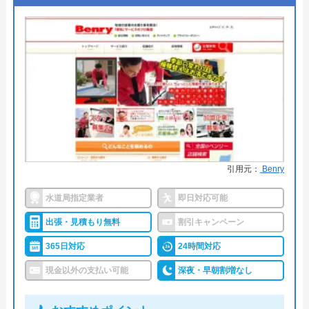
※クチコミの内容について
みんなの水道屋さんがおすすめの理由
松岡一乃
みんなの水道屋さんは、基本料金1,370円から水道修
1 年前
理を行っている水道局指定業者です。年中無休で受
け付けしており、最短15分で駆けつけてくれます。
病院メンテナンスにも携わっており、専門知識や技
術への信頼性が高いです。
引用元：
Benry
事前見積もりを徹底しており、金額に納得してから
水道局指定業者
即日対応可能
作業を依頼できます。早朝・深夜の料金割増はな
く、見積もりや出張料も無料なので、急なトラブル
出張・見積もり無料
割引キャンペーン
でも気兼ねなく相談可能です。また、見積もり時に
365日対応
24時間対応
「Webを見た」と申告すると、Web割で20%割引に
現金以外の支払い可能
深夜・早朝割増なし
なります。
Googleクチコミを見る