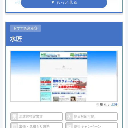
●受付時間
―
●定休日
―
●累計実績
―
おすすめ業者⑧
●保証・保険
―
水匠
詳細は公式HPでご確認ください
Benryがおすすめの理由
Benry（ベンリー）は、自宅で発生したさまざまな
困りごとを相談できる業者です。具体的な料金を知
りたい場合は、問い合わせが必要です。見積もりは
無料であり、料金や内容に納得できない場合はキャ
引用元：
水匠
ンセルしても構いません。その場合、料金は発生し
ないため安心です。
水道局指定業者
即日対応可能
出張・見積もり無料
割引キャンペーン