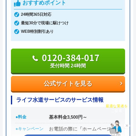
おすすめポイント
カーが巡回しており、どんな小さなトラブルでも迅
速に、何度でも駆けつけ、常にお客さまの身になっ
24時間365日対応
て対応しています。
最短30分で現場に駆けつけ
WEB特別割引あり
「九州水道修理サービス」では、見積料金や出張料
Googleクチコミを見る
金、キャンセル料金、基本料金など、作業料金以外
0120-384-017
の費用は発生しません。トラブル別の作業料金表が
用意されており、トイレのつまり・水漏れは、作業
受付時間 24時間
料金5,280円で対応してもらえます。また、トイレの
リフォームも、格安で依頼することができます。
公式サイトを見る
0120-48-8919
ライフ水道サービスのサービス情報
チャット診断で
最適な業者を
受付時間 24時間
ご提案
●料金
基本料金3,500円～
×
公式サイトを見る
●キャンペーン
お電話の際に「ホームページを見