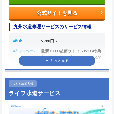
し、施主が納得した上で修理を行います。
公式サイトを見る
0120-707-053
九州水道修理サービスのサービス情報
受付時間 24時間
●料金
5,280円～
公式サイトを見る
●キャンペーン
最新TOTO超節水トイレWEB特典
キャンペーン：ピュアレストQRが
株式会社クリーンライフの基本情報
89,800円（標準工事費、処分費、5
年保証付）
運営会社
株式会社クリーンライフ
●駆けつけ時間
最短30分
代表者
元村祐次
おすすめ業者⑫
●受付時間
―
所在地
〒564-0052
ライフ水道サービス
大阪府吹田市広芝町6-10
●定休日
年中無休
対応エリア
全国
●出張見積もり
出張見積もり無料