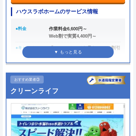
円割引なので、相談する際は電話で相談し、忘れず
ハウスラボホームのサービス情報
に伝えるようにしましょう。
●料金
作業料金6,600円～
ちなみに、依頼せずとも見積もりにはお金はかから
Web割で実質4,400円～
ないので、相見積もりの際は必ず相談しておきたい
●キャンペーン
「ホームページを見た！」で割引
業者の一つです。
2,000円
イースマイルの詳細ページはこちら
●駆けつけ時間
最短20分
まずは電話相談！
0120-091-026
●受付時間
24時間
おすすめ業者③
受付時間 24時間
クリーンライフ
●定休日
年中無休
●出張見積もり
出張・見積もり無料
公式サイトを見る
●支払い方法
現金、クレジットカード、コンビ
ニ後払い、QRコード決済
イースマイルの基本情報
●累計実績
提携先は大手企業との法人契約多