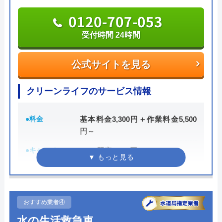
※クチコミの内容について
自社研修を実施しているため、技術には問題ないよ
0120-707-053
うです。
受付時間 24時間
りえP
トラブルの原因や作業例などが分かりやすく記載さ
2 か月前
公式サイトを見る
れており、依頼の際も安心できますね。候補のひと
つにしてみてください。
クリーンライフのサービス情報
トイレが詰まって本当に困っていましたが、
ちなみに、電話で連絡した際に「サイトを見た」と
イースマイルさんに依頼して大正解でした！
●料金
基本料金3,300円＋作業料金5,500
伝えると作業料金が2,000円割引になるWEB割があ
連絡後すぐに駆けつけてくださり、あっとい
円～
りますので、相談する際は必ず電話で相談し、その
う間に解決。スタッフの方も非常に丁寧で、
際には必ず「サイトを見た」と伝えましょう。
安心して任せられました。これでまた快適に
●キャンペーン
WEB限定3,000円OFF
※10,000円以上で適用
使えます。迅速な対応に心から感謝します！
まずは電話相談！
0120-221-611
●駆けつけ時間
最短30分
受付時間 24時間 年中無休
●受付時間
24時間
おすすめ業者④
Googleクチコミを見る
水の生活救急車
●定休日
年中無休