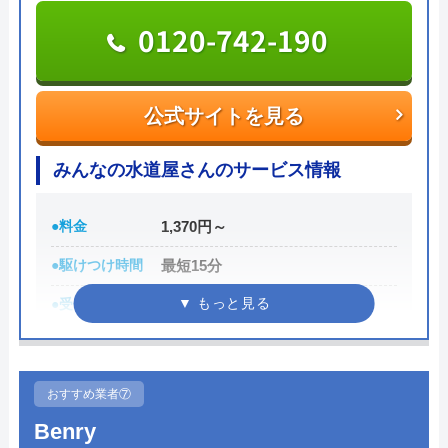
0120-742-190
公式サイトを見る
イチバン水道の基本情報
公式サイトを見る
運営会社
イチバン水道
みんなの水道屋さんのサービス情報
代表者
國定 正弥
●料金
1,370円～
所在地
〒813-0012
福岡市東区香椎駅東2丁目10-20
●駆けつけ時間
最短15分
対応エリア
福岡県全域、佐賀県全域、熊本県 一部
●受付時間
24時間
市区町村
●定休日
年中無休
●累計実績
数多くの病院メンテナンスに関わ
イチバン水道のクチコミ on
おすすめ業者⑦
っている
Benry
5
（
1
件のクチコミ）
詳細は公式HPでご確認ください