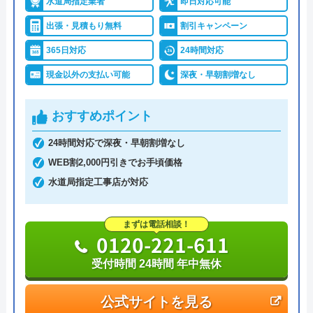
水道局指定業者
即日対応可能
詳細は公式HPでご確認ください
出張・見積もり無料
割引キャンペーン
イースマイルがおすすめの理由
365日対応
24時間対応
現金以外の支払い可能
深夜・早朝割増なし
イースマイルは対応する自治体で適切な工事ができ
ると認められている水道局指定業者です。
おすすめポイント
土日祝日・深夜早朝含む24時間365日、いつ相談し
24時間対応で深夜・早朝割増なし
ても割増料金がかからず、作業が始まるまでは一切
WEB割2,000円引きでお手頃価格
費用がかからないかなり信頼できる業者です。
水道局指定工事店が対応
実績も豊富で、スタッフの研修にも力を入れている
まずは電話相談！
ため技術力はもちろん接客もよく、トイレや排水
0120-221-611
管、給湯器や蛇口の修理交換まで水回りのことなら
受付時間 24時間 年中無休
何でも相談できます。
公式サイトを見る
電話で「ホームページを見た」と伝えるだけで3,000