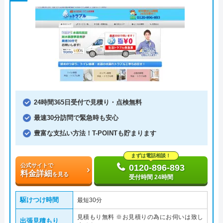
24時間365日受付で見積り・点検無料
最速30分訪問で緊急時も安心
豊富な支払い方法！T-POINTも貯まります
まずは電話相談！
公式サイトで
0120-896-893
料金詳細
を見る
受付時間 24時間
駆けつけ時間
最短30分
見積もり無料 ※お見積りの為にお伺いは致し
出張見積もり