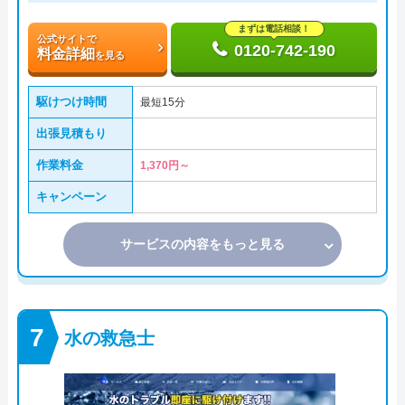
まずは電話相談！
公式サイトで
0120-742-190
料金詳細
を見る
駆けつけ時間
最短15分
出張見積もり
作業料金
1,370円～
キャンペーン
サービスの内容をもっと見る
水の救急士