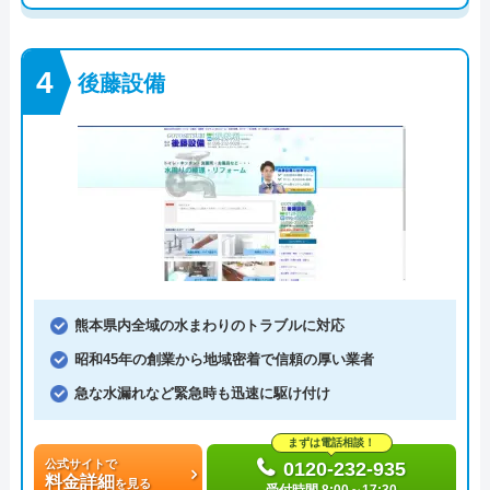
後藤設備
熊本県内全域の水まわりのトラブルに対応
昭和45年の創業から地域密着で信頼の厚い業者
急な水漏れなど緊急時も迅速に駆け付け
まずは電話相談！
公式サイトで
0120-232-935
料金詳細
を見る