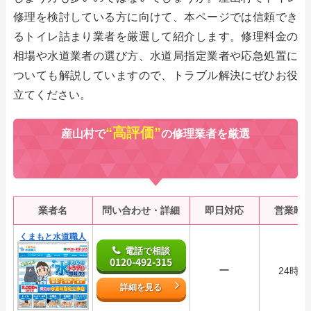
修理を検討している方に向けて、本ページでは信頼でき
るトイレ詰まり業者を厳選して紹介します。修理料金の
相場や水道業者の選び方、水道局指定業者や応急処置に
ついても解説していますので、トラブル解決にぜひお役
立てください。
“高評価”
産山村で
の修理業者を厳選
業者名
問い合わせ・詳細
即日対応
営業時
くまもと水道職人
電話で相談
0120-492-315
ー
24時間
詳細を見る