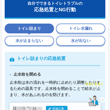
自分でできるトイレトラブルの
応急処置とNG行動
トイレ詰まり
トイレ水漏れ
水が止まらない
水が出ない
トイレ詰まりの応急処置
止水栓を閉める
チャット診断で
止水栓は水の流れを一時的に止めたり調整したりす
最適な業者を
るための器具です。止水栓を閉めることで給水が止
ご提案
まり、水があふれるのを防げます。
×
関連記事