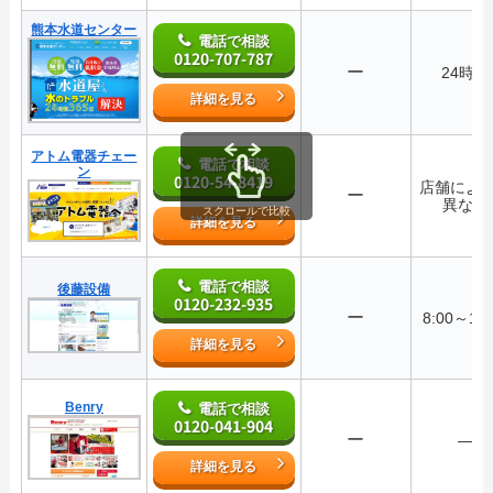
熊本水道センター
電話で相談
0120-707-787
ー
24時間
詳細を見る
アトム電器チェー
電話で相談
ン
0120-54-8419
店舗によ
ー
異なる
スクロールで比較
詳細を見る
電話で相談
後藤設備
0120-232-935
ー
8:00～17:
詳細を見る
Benry
電話で相談
0120-041-904
ー
―
詳細を見る