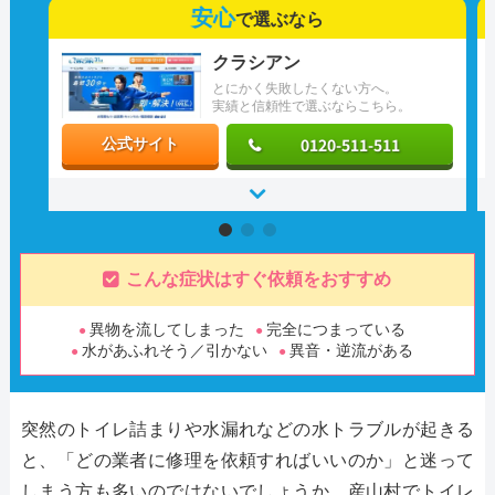
安心
で選ぶなら
クラシアン
とにかく失敗したくない方へ。
実績と信頼性で選ぶならこちら。
0120-511-511
公式サイト
こんな症状はすぐ依頼をおすすめ
異物を流してしまった
完全につまっている
水があふれそう／引かない
異音・逆流がある
突然のトイレ詰まりや水漏れなどの水トラブルが起きる
と、「どの業者に修理を依頼すればいいのか」と迷って
しまう方も多いのではないでしょうか。産山村でトイレ