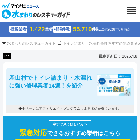
1,422
55,710
掲載業者
業者
相談件数
件以上
※2026年8月時点
水まわりのレスキューガイド
トイレ詰まり・水漏れ修理おすすめ水道業者
PR
最終更新日： 2026.4.8
産山村でトイレ詰まり・水漏れ
に強い修理業者14選！を紹介
◆本ページはアフィリエイトプログラムによる収益を得ています。
緊急対応
できるおすすめ業者はこちら