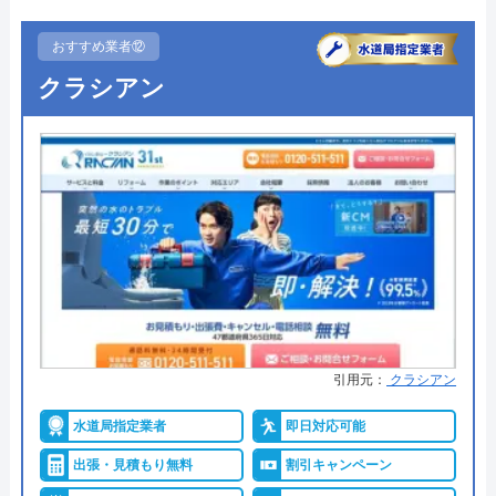
●駆けつけ時間
最短30分
●受付時間
24時間
おすすめ業者⑫
クラシアン
●定休日
なし
●出張見積もり
出張見積もり無料
●支払い方法
現金、クレジットカード、電子マ
ネー
●累計実績
―
●保証・保険
―
詳細は公式HPでご確認ください
引用元：
クラシアン
熊本水道センターがおすすめの理由
水道局指定業者
即日対応可能
2014年に設立された地元密着型の工事店です。熊本
出張・見積もり無料
割引キャンペーン
県内ほぼ全域でサービスを展開しており、最短30分