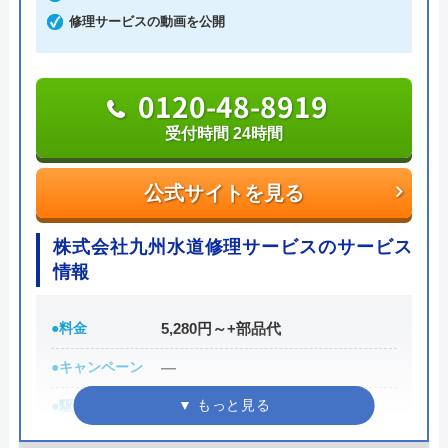
公式サイトを見る
修理サービスの動画を公開
水の救急士の基本情報
0120-48-8919
運営会社
UberHouse株式会社
受付時間 24時間
代表者
田中恵一
公式サイトを見る
創業・設立
平成22年10月28日設立
株式会社九州水道修理サービスのサービス
所在地
〒812-0892
情報
福岡県 福岡県福岡市博多区東那珂2-
18-21-1F
●料金
5,280円～+部品代
対応エリア
全国対応
●キャンペーン
―
●駆けつけ時間
最短30分
●受付時間
24時間