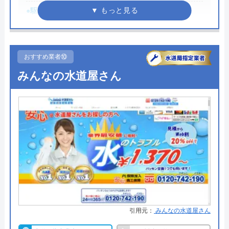
●駆けつけ時間
―
クリーンライフの基本情報
●受付時間
―
運営会社
株式会社クリーンライフ
●定休日
―
おすすめ業者⑩
●出張見積もり
―
代表者
元村祐次
みんなの水道屋さん
●支払い方法
―
所在地
〒564-0052
大阪府吹田市広芝町6-10
●累計実績
―
対応エリア
全国
●保証・保険
―
詳細は公式HPでご確認ください
クリーンライフのクチコミ on
中央設備工業株式会社がおすすめの理由
4.8
（
410
件のクチコミ）
※クチコミの内容について
中央設備工業株式会社は昭和42年の創業以来、熊本
引用元：
みんなの水道屋さん
県荒尾市を中心とした地域のお客様の生活の基盤づ