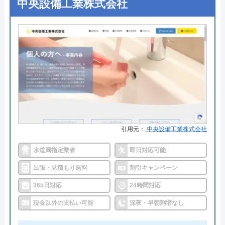
中央設備工業株式会社
●定休日
年中無休
所在地
〒115-0045
●出張見積もり
出張見積もり無料
東京都北区赤羽1-52-1
●支払い方法
現金、銀行振込、クレジットカー
対応エリア
全国
ド、コンビニ後払い、QR決済
●累計実績
施工実績30万件を達成
水PROのクチコミ on
●保証・保険
修理に応じて1～3年の無料点検、
2.4
（
12
件のクチコミ）
無料保証を用意
※クチコミの内容について
詳細は公式HPでご確認ください
引用元：
中央設備工業株式会社
水道局指定業者
即日対応可能
クリーンライフがおすすめの理由
向井洋介
出張・見積もり無料
割引キャンペーン
2 年前
クリーンライフは年中無休で、最短30分駆けつけ、
365日対応
24時間対応
休日・深夜も出張費無料などのサービスを売りにし
ています。
現金以外の支払い可能
深夜・早朝割増なし
5月4日に蛇口から水漏れがあり見積をお願い