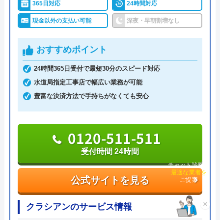
で自宅まで到着してくれます。もちろん24時間365
365日対応
24時間対応
日対応です。
現金以外の支払い可能
深夜・早朝割増なし
トイレトラブルの場合、修理代は3,000円から対応可
おすすめポイント
能です。出張費はもちろん、見積料も基本無料です
24時間365日受付で最短30分のスピード対応
が、一部地域で交通費が別途必要です。
水道局指定工事店で幅広い業務が可能
豊富な決済方法で手持ちがなくても安心
設立から7年の若い企業ですが、年末の忙しい時期
にもかかわらず迅速に対応してくれたと評価されて
います。
0120-511-511
0120-707-787
受付時間 24時間
チャット診断で
最適な業者を
受付時間 24時間
ご提案
公式サイトを見る
公式サイトを見る
×
クラシアンのサービス情報