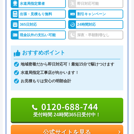
水道局指定業者
即日対応可能
指定工事店です。
出張・見積もり無料
割引キャンペーン
24時間・365日年中無休で修理依頼を受け付けてお
365日対応
24時間対応
り、最短30分で駆けつけます。エリア内をサービス
現金以外の支払い可能
深夜・早朝割増なし
カーが巡回しており、どんな小さなトラブルでも迅
速に、何度でも駆けつけ、常にお客さまの身になっ
おすすめポイント
て対応しています。
地域密着だから即日対応可！最短15分で駆けつけます
水道局指定工事店が向かいます！
「九州水道修理サービス」では、見積料金や出張料
お見積もりは安心の明朗会計
金、キャンセル料金、基本料金など、作業料金以外
の費用は発生しません。トラブル別の作業料金表が
用意されており、トイレのつまり・水漏れは、作業
0120-688-744
料金5,280円で対応してもらえます。また、トイレの
受付時間 24時間365日受付中！
リフォームも、格安で依頼することができます。
公式サイトを見る