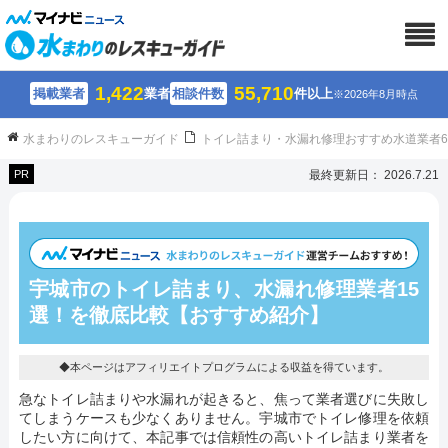
1,422
55,710
掲載業者
業者
相談件数
件以上
※2026年8月時点
水まわりのレスキューガイド
トイレ詰まり・水漏れ修理おすすめ水道業者
PR
最終更新日： 2026.7.21
宇城市のトイレ詰まり、水漏れ修理業者15
選！を徹底比較【おすすめ紹介】
◆本ページはアフィリエイトプログラムによる収益を得ています。
急なトイレ詰まりや水漏れが起きると、焦って業者選びに失敗し
てしまうケースも少なくありません。宇城市でトイレ修理を依頼
したい方に向けて、本記事では信頼性の高いトイレ詰まり業者を