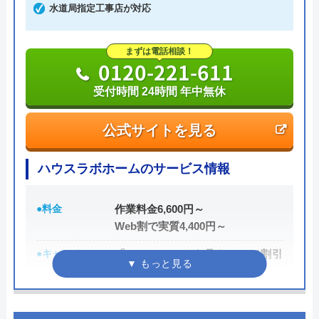
イースマイルのクチコミ on
水道局指定工事店が対応
熊本県内全域の対応可能ですが、熊本市内であれば
即対応可能です。
4.1
（
198
件のクチコミ）
まずは電話相談！
※クチコミの内容について
0120-221-611
0120-00-8619
受付時間 24時間 年中無休
受付時間 24時間
りえP
公式サイトを見る
2 か月前
公式サイトを見る
ハウスラボホームのサービス情報
水匠の基本情報
トイレが詰まって本当に困っていましたが、
●料金
作業料金6,600円～
イースマイルさんに依頼して大正解でした！
運営会社
水匠
Web割で実質4,400円～
連絡後すぐに駆けつけてくださり、あっとい
代表者
野上 信寛
う間に解決。スタッフの方も非常に丁寧で、
●キャンペーン
「ホームページを見た！」で割引
2,000円
安心して任せられました。これでまた快適に
創業・設立
2010年8月1日（設立）
使えます。迅速な対応に心から感謝します！
●駆けつけ時間
最短20分
所在地
〒861-8006