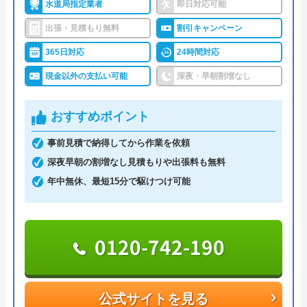
くりに携わってきた業者です。公共施設やマンショ
水道局指定業者
即日対応可能
うまい棒エビマヨ
ンなどの給排水設備の施工実績も多数あり、その確
2 か月前
出張・見積もり無料
割引キャンペーン
かな技術力で個人のお客様のトラブルに対応しても
365日対応
24時間対応
らえます。
現金以外の支払い可能
深夜・早朝割増なし
スムーズに対応して頂けて助かりました。ト
また、中央設備工業株式会社では相談から施工・ア
イレの交換部分もその都度言って下さって助
おすすめポイント
フターフォローまで自社で一貫してサービスを提供
かりました。
しています。一貫して作業を行えるからこその良い
事前見積で納得してから作業を依頼
品質と価格が実現されているので、ぜひ見積もりを
深夜早朝の割増なし見積もりや出張料も無料
取ってみてください。
年中無休、最短15分で駆けつけ可能
0968-68-5447
受付時間 -
0120-742-190
Googleクチコミを見る
公式サイトを見る
公式サイトを見る