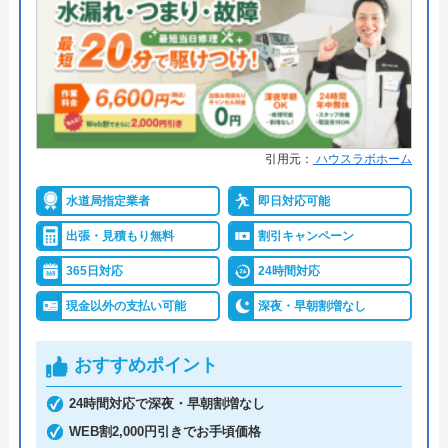
●累計実績
―
イースマイルの基本情報
●保証・保険
―
運営会社
株式会社イースマイル
詳細は公式HPでご確認ください
代表者
島村禮孝
水匠がおすすめの理由
引用元：
ハウスラボホーム
創業・設立
1992年6月1日創立
熊本市の水匠（すいしょう）は、熊本県内の水回り
水道局指定業者
即日対応可能
所在地
〒542-0066
のトラブルに年中無休で24時間対応しています。水
大阪府大阪市中央区瓦屋町3丁目7-3 イ
出張・見積もり無料
割引キャンペーン
のトラブルは突然発生することがありますが、水匠
ースマイルビル
365日対応
24時間対応
は夜間や緊急時も駆けつけてくれるので安心です。
対応エリア
39都道府県
現金以外の支払い可能
深夜・早朝割増なし
トイレのつまりは簡単なつまりから便器を取り外さ
対応エリア詳
宇城市のトイレ詰まり・水漏れ修理は
ないと除去できないつまりまで対応していて、料金
おすすめポイント
細
町の水道屋イースマイル｜水道局指定
は6,300円～です。水漏れ修理は4,200円～、タンク
店
24時間対応で深夜・早朝割増なし
内部品交換は5,250円～となっています。
WEB割2,000円引きでお手頃価格