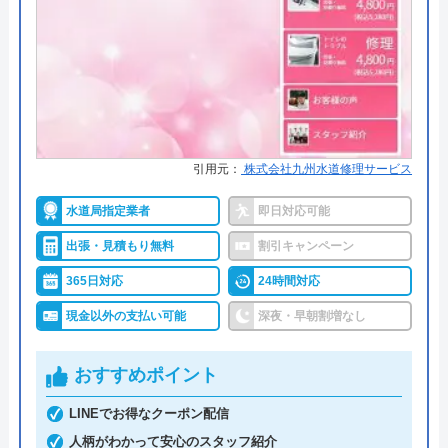
詳細は公式HPでご確認ください
水の救急士がおすすめの理由
水の救急士は福岡県を主軸に全国で水回りトラブル
の解決にあたっている業者です。
引用元：
株式会社九州水道修理サービス
問い合わせから駆けつけまで最短30分というスピー
ドの速さが強みの一つであり、今すぐにトラブルを
水道局指定業者
即日対応可能
解決したいという人におすすめです。
出張・見積もり無料
割引キャンペーン
作業はお見積もり金額の了承を得てから着工とな
365日対応
24時間対応
り、追加費用は発生しないので安心して依頼するこ
現金以外の支払い可能
深夜・早朝割増なし
とができます。
0120-995-414
おすすめポイント
受付時間 24時間
LINEでお得なクーポン配信
人柄がわかって安心のスタッフ紹介