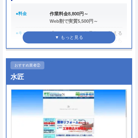
●料金
作業料金8,800円～
Web割で実質5,500円～
●キャンペーン
「ホームページを見た」と伝える
だけで、WEB割で作業料金から
3,000円割引！
●駆けつけ時間
最短20分
おすすめ業者②
●受付時間
24時間
水匠
●定休日
年中無休
●出張見積もり
出張・見積もり無料
●支払い方法
現金、銀行振込、モバイル、後払
い決済、クレジットカード
●累計実績
年間25万件、累計500万件の修理交
換実績