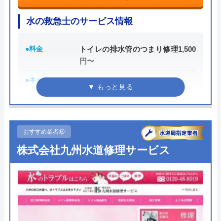
水の救急士のサービス情報
数年前に店舗のトイレ交換と一部改装を貴店
●料金
トイレの排水管のつまり修理1,500
に頼みました。仕事の丁寧さは素晴らしかっ
円〜
たです。また改装の機会があれば貴店に頼み
●キャンペーン
―
たいです。
●駆けつけ時間
最短30分
●受付時間
24時間
おすすめ業者⑥
●定休日
年中無休
株式会社九州水道修理サービス
Googleクチコミを見る
●出張見積もり
出張見積もり無料
●支払い方法
―
●累計実績
―
●保証・保険
―