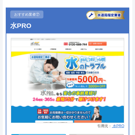
●定休日
年中無休
おすすめ業者⑦
●出張見積もり
出張・見積り無料
水PRO
●支払い方法
クレジットカード、QR決済利用可
●累計実績
―
●保証・保険
―
詳細は公式HPでご確認ください
株式会社九州水道修理サービスがおすすめ
の理由
「九州水道修理サービス」は、北九州市に本社があ
り、福岡市など九州各地に拠点がある水道業者で
す。専門的な技術を習得したスタッフが多数在籍し
引用元：
水PRO
ており、福岡市水道局や北九州市上下水道局などの