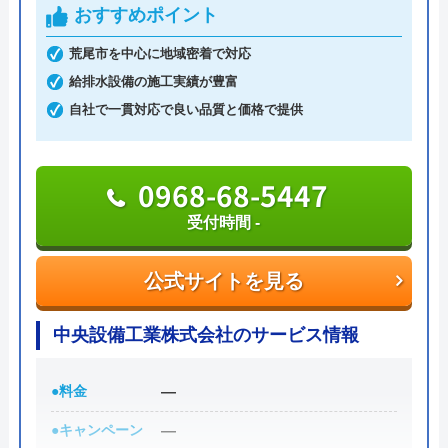
いたしました。蛇口交換が必要とのことでし
指定給水装置工事事業者（水道局指定工事店）で下
おすすめポイント
た。金額は５万円以上とのことでしたが交渉
請けに依頼することなく自社でしっかりと教育や研
荒尾市を中心に地域密着で対応
して５万円にしてもらいました。いざ工事が
修を受けた有資格者のスタッフが対応してくれるの
給排水設備の施工実績が豊富
終わりカードで支払おうとすると手数料が別
で安心です。
自社で一貫対応で良い品質と価格で提供
途いるとのことでしたので現金で支払いまし
たが収入印紙が無いというので領収書に収入
また、見積もり時や施工後などにトラブルが起こっ
印紙無しでOKしましたが税務上問題ありで
た場合には、スタッフから渡されている名刺の裏に
0968-68-5447
すよね！業務受け元の指導が悪く業者に上記
書かれている番号に電話すれば、各エリアの担当が
Googleクチコミを見る
受付時間 -
の指導をしているとすると税務署の指導・会
対応してくれます。見積もり無料で、キャンセル料
計検査が必要です。これ程口コミの悪い店に
も不要です。施工前に必ず修理内容と費用を提示
公式サイトを見る
お願いした事を反省しています。店のメール
し、施主が納得した上で修理を行います。
返信もありません。
中央設備工業株式会社のサービス情報
0120-707-053
受付時間 24時間
●料金
―
●キャンペーン
―
公式サイトを見る