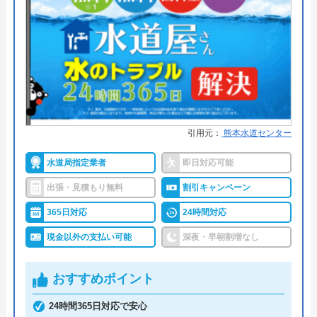
け付けしており、最短15分で駆けつけてくれます。
山本司
病院メンテナンスにも携わっており、専門知識や技
3 年前
術への信頼性が高いです。
事前見積もりを徹底しており、金額に納得してから
作業を依頼できます。早朝・深夜の料金割増はな
引用元：
熊本水道センター
く、見積もりや出張料も無料なので、急なトラブル
でも気兼ねなく相談可能です。また、見積もり時に
水道局指定業者
即日対応可能
「Webを見た」と申告すると、Web割で20%割引に
出張・見積もり無料
割引キャンペーン
なります。
365日対応
24時間対応
支払い方法にコンビニ後払いも選べるので、急な出
現金以外の支払い可能
深夜・早朝割増なし
費で手持ちがなくても修理が可能です。他にも、ク
レジットカード払いや楽天ペイも利用でき、都合の
おすすめポイント
Googleクチコミを見る
良い方法で支払えます。
24時間365日対応で安心