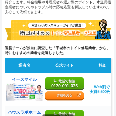
紹介します。料金相場や修理業者を選ぶ際のポイント、水道局指
定業者についてやトラブル時の応急処置も解説していますので、
安心して依頼できます。
水まわりのレスキューガイドが厳選！
特におすすめ
トイレ修理業者・水道屋
の
運営チームが独自に調査した「宇城市のトイレ修理業者」から、
特におすすめの業者を厳選しました。
業者名
公式サイト
料金
イースマイル
電話で相談
0120-091-026
Web割で
実質5,500円～
詳細を見る
ハウスラボホーム
電話で相談