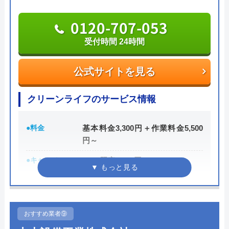
業料金を案内してくれます。
0120-707-053
水PROは迅速な対応に加えて安心できる料金案内を
受付時間 24時間
Googleクチコミを見る
してくれます。
公式サイトを見る
0120-688-744
受付時間 24時間365日受付中！
クリーンライフのサービス情報
公式サイトを見る
●料金
基本料金3,300円＋作業料金5,500
円～
水PROの基本情報
●キャンペーン
WEB限定3,000円OFF
※10,000円以上で適用
運営会社
株式会社スイドウサービス
●駆けつけ時間
最短30分
代表者
山下道男
●受付時間
24時間
おすすめ業者⑨
創業・設立
2009年3月設立