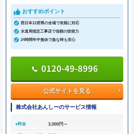
まわりトラブル全般に対応しており、作業料金が
おすすめポイント
6,600円からとお手頃価格で提供をしています。
西日本12府県の全域で依頼に対応
水道局指定工事店で信頼の技術力
万が一、水まわりに問題が発生した場合は、最短20
24時間年中無休で急な時も安心
分でお客様の元にスタッフが駆けつけます。出張見
積もりキャンセルは0円、深夜早朝でも割増料金は
一切ありません。業務や知識の習得のために厳しい
0120-49-8996
自社研修を実施しているため、技術には問題ないよ
うです。
公式サイトを見る
トラブルの原因や作業例などが分かりやすく記載さ
れており、依頼の際も安心できますね。候補のひと
株式会社あんしーのサービス情報
つにしてみてください。
ちなみに、電話で連絡した際に「サイトを見た」と
●料金
3,000円～
伝えると作業料金が2,000円割引になるWEB割があ