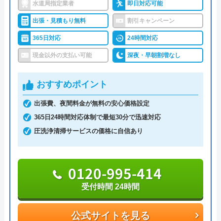
ことができます。24時間年中無休で営業しているの
東京都文京区本郷5-1-11
水道局指定業者
即日対応可能
で、緊急のトラブルがあった際もお気軽にご連絡く
出張・見積もり無料
割引キャンペーン
対応エリア
全国33拠点
ださい。
365日対応
24時間対応
対応エリア詳
宇城市のトイレ水漏れ・つまり修理に
現金以外の支払い可能
深夜・早朝割増なし
細
駆けつけ対応｜水道局指定業者ハウス
0120-49-8996
ラボホーム
おすすめポイント
公式サイトを見る
出張費、夜間料金が無料の安心価格設定
365日24時間対応体制で最短30分で迅速対応
圧洗浄清掃サービスの価格に自信あり
株式会社あんしーのクチコミ on
5
（
3
件のクチコミ）
※クチコミの内容について
0120-995-414
受付時間 24時間
安永義一郎
公式サイトを見る
2 年前