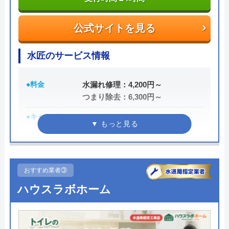
何でも相談できます。
公式サイトを見る
電話で「ホームページを見た」と伝えるだけで3,000
円割引なので、相談する際は電話で相談し、忘れず
水匠のサービス情報
に伝えるようにしましょう。
●料金
水漏れ修理：4,200円～
ちなみに、依頼せずとも見積もりにはお金はかから
つまり除去：6,300円～
ないので、相見積もりの際は必ず相談しておきたい
●キャンペーン
―
業者の一つです。
●駆けつけ時間
―
イースマイルの詳細ページはこちら
●受付時間
24時間
まずは電話相談！
0120-091-026
おすすめ業者③
●定休日
なし（年中無休）
ハウスラボホーム
受付時間 24時間
●出張見積もり
―
公式サイトを見る
●支払い方法
―