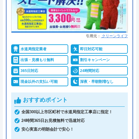
●保証・保険
―
株式会社九州水道修理サービスの
クチコミ on
詳細は公式HPでご確認ください
4.9
（
246
件のクチコミ）
水PROがおすすめの理由
引用元：
クリーンライフ
※クチコミの内容について
水PROは、即日対応可能でスピーディーな対応が特
水道局指定業者
即日対応可能
徴的な業者です。
樅木英知
出張・見積もり無料
割引キャンペーン
地域に精通したエリア担当作業員がいるため、夜間
2 か月前
365日対応
24時間対応
も含めて電話をしてから2～3分で手配、最速15分で
現金以外の支払い可能
深夜・早朝割増なし
駆け付けてくれます。
現場に来られた方が丁寧な対応で部品が古く
おすすめポイント
料金体系については、基本料金5,000円～になります
て物がない中、柔軟に対応していただきとて
が、現地見積もり・出張費・追加請求は0円になり
全国300以上市区町村で水道局指定工事店に指定！
も助かりました。 また困った時はお願いし
ます。
24時間365日お見積無料で迅速対応
ようかと思います😊
明朗会計ですので、万が一追加の作業が必要となっ
安心実直の明朗会計で安心！
た場合でも了承を得てからの作業になり、適切な作