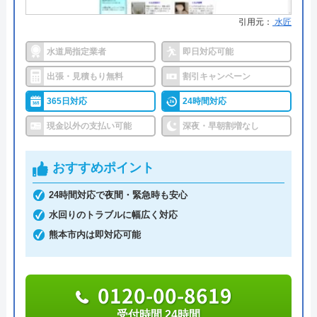
●保証・保険
工事保証12年・商品保証10年(最
引用元：
水匠
大)
水道局指定業者
即日対応可能
詳細は公式HPでご確認ください
出張・見積もり無料
割引キャンペーン
365日対応
24時間対応
イースマイルがおすすめの理由
現金以外の支払い可能
深夜・早朝割増なし
イースマイルは対応する自治体で適切な工事ができ
ると認められている水道局指定業者です。
おすすめポイント
土日祝日・深夜早朝含む24時間365日、いつ相談し
24時間対応で夜間・緊急時も安心
ても割増料金がかからず、作業が始まるまでは一切
水回りのトラブルに幅広く対応
費用がかからないかなり信頼できる業者です。
熊本市内は即対応可能
実績も豊富で、スタッフの研修にも力を入れている
0120-00-8619
ため技術力はもちろん接客もよく、トイレや排水
管、給湯器や蛇口の修理交換まで水回りのことなら
受付時間 24時間