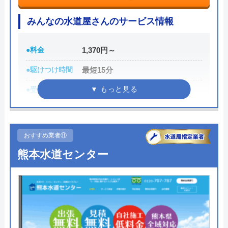
中央設備工業株式会社の基本情報
みんなの水道屋さんのサービス情報
運営会社
中央設備工業株式会社
●料金
1,370円～
代表者
山本 翼
●駆けつけ時間
最短15分
創業・設立
昭和42年(1967年)11月
●受付時間
24時間
所在地
〒864-0021
熊本県荒尾市一部2157番地4
●定休日
年中無休
対応エリア
熊本県荒尾市中心
●累計実績
数多くの病院メンテナンスに関わ
おすすめ業者⑪
っている
熊本水道センター
詳細は公式HPでご確認ください
中央設備工業株式会社のクチコミ
on
みんなの水道屋さんがおすすめの理由
4.5
（
2
件のクチコミ）
みんなの水道屋さんは、基本料金1,370円から水道修
※クチコミの内容について
理を行っている水道局指定業者です。年中無休で受