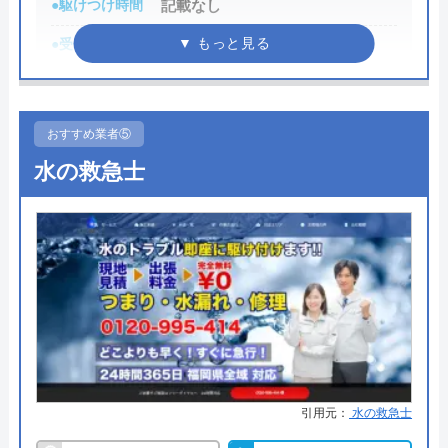
●駆けつけ時間
記載なし
りますので、相談する際は必ず電話で相談し、その
●受付時間
24時間
際には必ず「サイトを見た」と伝えましょう。
●定休日
年中無休
まずは電話相談！
0120-221-611
●累計実績
累計実績10万件以上
おすすめ業者⑤
受付時間 24時間 年中無休
詳細は公式HPでご確認ください
水の救急士
公式サイトを見る
株式会社あんしーがおすすめの理由
ハウスラボホームの基本情報
株式会社あんしーは、水回りのトラブル修理やリフ
ォームサービスを提供している業者です。水道局指
運営会社
株式会社ハウスラボ
定工事店に登録されている業者なので、技術力にも
信頼がおけます。本社は熊本県にありますが、多数
代表者
勝島崇裕
の支店もあるので西日本の12府県の依頼に対応可能
創業・設立
2024年11月設立
です。各府県内全域が対応エリアとしているので、
引用元：
水の救急士
該当府県にお住いの方であればあんしーを利用する
所在地
〒113-0033