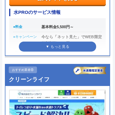
0120-48-8919
受付時間 24時間
水PROのサービス情報
公式サイトを見る
●料金
基本料金5,500円～
●キャンペーン
今なら「ネット見た」でWEB限定
株式会社九州水道修理サービスの基本情報
特別割引3,000円OFF
運営会社
株式会社九州水道修理サービス
●駆けつけ時間
最短15分
代表者
岸正道
●受付時間
24時間
おすすめ業者⑧
所在地
〒862-0912
●定休日
年中無休
熊本県熊本市東区錦ヶ丘13丁目8番
クリーンライフ
●出張見積もり
見積り・出張費無料
対応エリア
福岡市周辺、北九州市周辺、佐賀県、
●支払い方法
現金払い、銀行振込、後日集金、
長崎県、大分県、熊本県、宮崎県、鹿
クレジットカード
児島県、山口県
●累計実績
―