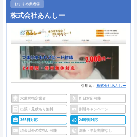
熊本県熊本市北区龍田町弓削752-29
●受付時間
24時間
おすすめ業者④
株式会社あんしー
●定休日
年中無休
対応エリア
熊本市内全域（即対応）
Googleクチコミを見る
熊本市以外の熊本県内（対応可能）
●出張見積もり
出張・見積もり無料
●支払い方法
現金、クレジットカード、コンビ
ニ後払い、QRコード決済
●累計実績
提携先は大手企業との法人契約多
数
●保証・保険
商品保証最長10年・施工保証最長5
年
引用元：
株式会社あんしー
詳細は公式HPでご確認ください
水道局指定業者
即日対応可能
出張・見積もり無料
割引キャンペーン
ハウスラボホームがおすすめの理由
365日対応
24時間対応
ハウスラボホームは全国各地に拠点を構えている水
現金以外の支払い可能
深夜・早朝割増なし
道修理業者です。トイレ、キッチン、浴室などの水